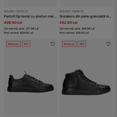
WOJAS / 10170-52
WOJAS / 10039-52
Pantofi tip tenisi cu șireturi maro-închis bărbați
Sneakers din piele granulată maro-închis bărbați
408.90 Lei
242.90 Lei
Cel mai mic preț: 377.99 Lei
Cel mai mic preț: 269.99 Lei
Preț normal: 629.00 Lei
Preț normal: 539.00 Lei
Reduceri
35%
Reduceri
30%