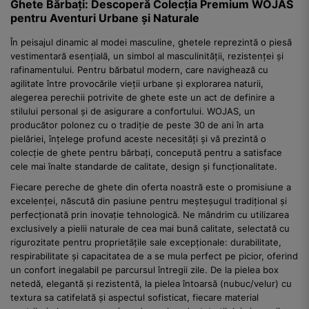
Ghete Bărbați: Descoperă Colecția Premium WOJAS
pentru Aventuri Urbane și Naturale
În peisajul dinamic al modei masculine, ghetele reprezintă o piesă
vestimentară esențială, un simbol al masculinității, rezistenței și
rafinamentului. Pentru bărbatul modern, care navighează cu
agilitate între provocările vieții urbane și explorarea naturii,
alegerea perechii potrivite de ghete este un act de definire a
stilului personal și de asigurare a confortului. WOJAS, un
producător polonez cu o tradiție de peste 30 de ani în arta
pielăriei, înțelege profund aceste necesități și vă prezintă o
colecție de ghete pentru bărbați, concepută pentru a satisface
cele mai înalte standarde de calitate, design și funcționalitate.
Fiecare pereche de ghete din oferta noastră este o promisiune a
excelenței, născută din pasiune pentru meșteșugul tradițional și
perfecționată prin inovație tehnologică. Ne mândrim cu utilizarea
exclusively a pielii naturale de cea mai bună calitate, selectată cu
rigurozitate pentru proprietățile sale excepționale: durabilitate,
respirabilitate și capacitatea de a se mula perfect pe picior, oferind
un confort inegalabil pe parcursul întregii zile. De la pielea box
netedă, elegantă și rezistentă, la pielea întoarsă (nubuc/velur) cu
textura sa catifelată și aspectul sofisticat, fiecare material