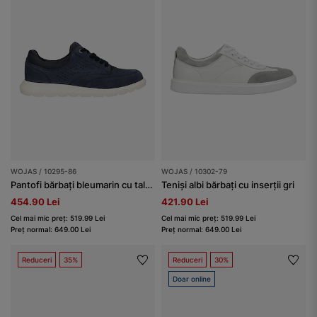
WOJAS / 10295-86
WOJAS / 10302-79
Pantofi bărbați bleumarin cu talpă în contrast
Teniși albi bărbați cu inserții gri
454.90 Lei
421.90 Lei
Cel mai mic preț: 519.99 Lei
Cel mai mic preț: 519.99 Lei
Preț normal: 649.00 Lei
Preț normal: 649.00 Lei
Reduceri
35%
Reduceri
30%
Doar online