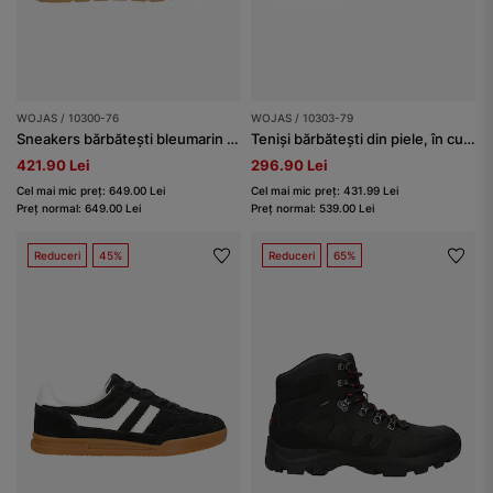
WOJAS / 10300-76
WOJAS / 10303-79
Sneakers bărbătești bleumarin cu talpă joasă
Teniși bărbătești din piele, în culori deschise, cu inserții contrastante
421.90 Lei
296.90 Lei
Cel mai mic preț: 649.00 Lei
Cel mai mic preț: 431.99 Lei
Preț normal: 649.00 Lei
Preț normal: 539.00 Lei
Reduceri
45%
Reduceri
65%