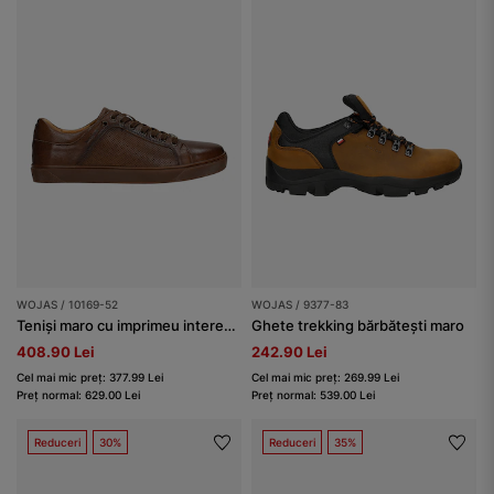
WOJAS / 10169-52
WOJAS / 9377-83
Teniși maro cu imprimeu interesant bărbați
Ghete trekking bărbătești maro
408.90 Lei
242.90 Lei
Cel mai mic preț: 377.99 Lei
Cel mai mic preț: 269.99 Lei
Preț normal: 629.00 Lei
Preț normal: 539.00 Lei
Reduceri
30%
Reduceri
35%