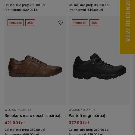
VEZI RECENZII
Cel mai mic preț: 269.99 Lei
Cel mai mic preț: 389.99 Lei
Preț normal: 539.00 Lei
Preț normal: 649.00 Lei
Reduceri
35%
Reduceri
30%
WOJAS / 8087-52
WOJAS / 9377-91
Sneakers maro deschis bărbați din piele granulată
Pantofi negri bărbați
421.90 Lei
377.90 Lei
Cel mai mic preț: 389.99 Lei
Cel mai mic preț: 269.99 Lei
Preț normal: 649.00 Lei
Preț normal: 539.00 Lei