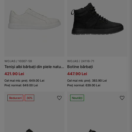
WOJAS / 10307-59
WOJAS / 24116-71
Teniși albi bărbați din piele naturală netedă
Botine bărbați
421.90 Lei
447.90 Lei
Cel mai mic preț: 649.00 Lei
Cel mai mic preț: 383.90 Lei
Preț normal: 649.00 Lei
Preț normal: 639.00 Lei
Reduceri
30%
Noutăți