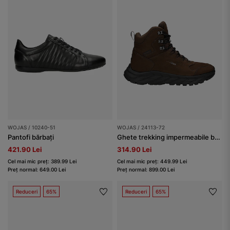
WOJAS / 10240-51
WOJAS / 24113-72
Pantofi bărbați
Ghete trekking impermeabile barbati din nubuc
421.90 Lei
314.90 Lei
Cel mai mic preț: 389.99 Lei
Cel mai mic preț: 449.99 Lei
Preț normal: 649.00 Lei
Preț normal: 899.00 Lei
Reduceri
65%
Reduceri
65%