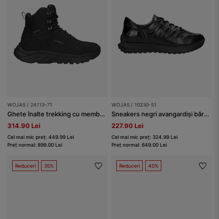
WOJAS / 24113-71
WOJAS / 10230-51
Ghete înalte trekking cu membrană impermeabilă bărbați
Sneakers negri avangardiși bărbați
314.90 Lei
227.90 Lei
Cel mai mic preț: 449.99 Lei
Cel mai mic preț: 324.99 Lei
Preț normal: 899.00 Lei
Preț normal: 649.00 Lei
Reduceri
35%
Reduceri
40%