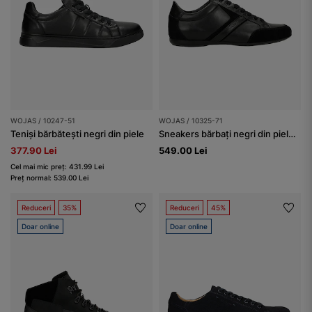
WOJAS / 10247-51
WOJAS / 10325-71
Teniși bărbătești negri din piele
Sneakers bărbați negri din piele combinată
377.90 Lei
549.00 Lei
Cel mai mic preț: 431.99 Lei
Preț normal: 539.00 Lei
Reduceri
35%
Reduceri
45%
Doar online
Doar online