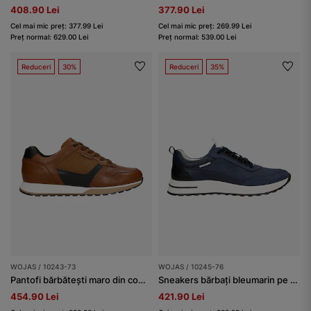
408.90 Lei
377.90 Lei
Cel mai mic preț: 377.99 Lei
Cel mai mic preț: 269.99 Lei
Preț normal: 629.00 Lei
Preț normal: 539.00 Lei
Reduceri
30%
Reduceri
35%
WOJAS / 10243-73
WOJAS / 10245-76
Pantofi bărbătești maro din combinație de piele
Sneakers bărbați bleumarin pe talpă contrastantă
454.90 Lei
421.90 Lei