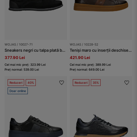
WOJAS / 10027-71
WOJAS / 10228-52
Sneakers negri cu talpa plată bărbați
Teniși maro cu inserții deschise bărbați
377.90 Lei
421.90 Lei
Cel mai mic preț: 323.99 Lei
Cel mai mic preț: 389.99 Lei
Preț normal: 539.00 Lei
Preț normal: 649.00 Lei
Reduceri
40%
Reduceri
35%
Doar online