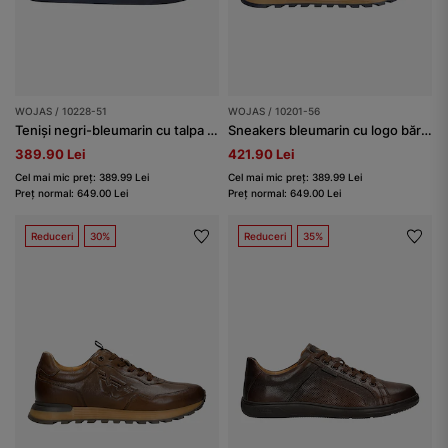
WOJAS / 10228-51
WOJAS / 10201-56
Teniși negri-bleumarin cu talpa plată bărbați
Sneakers bleumarin cu logo bărbați
389.90 Lei
421.90 Lei
Cel mai mic preț: 389.99 Lei
Cel mai mic preț: 389.99 Lei
Preț normal: 649.00 Lei
Preț normal: 649.00 Lei
Reduceri
30%
Reduceri
35%