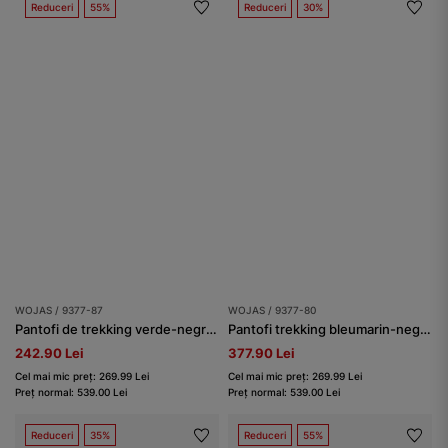
Reduceri
55%
Reduceri
30%
WOJAS / 9377-87
WOJAS / 9377-80
Pantofi de trekking verde-negru barbati
Pantofi trekking bleumarin-negri din tricotaj
242.90 Lei
377.90 Lei
Cel mai mic preț: 269.99 Lei
Cel mai mic preț: 269.99 Lei
Preț normal: 539.00 Lei
Preț normal: 539.00 Lei
Reduceri
35%
Reduceri
55%