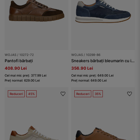
WOJAS / 10272-72
WOJAS / 10298-86
Pantofi bărbați
Sneakers bărbați bleumarin cu inserții gri
408.90 Lei
356.90 Lei
Cel mai mic preț: 377.99 Lei
Cel mai mic preț: 649.00 Lei
Preț normal: 629.00 Lei
Preț normal: 649.00 Lei
Reduceri
45%
Reduceri
35%