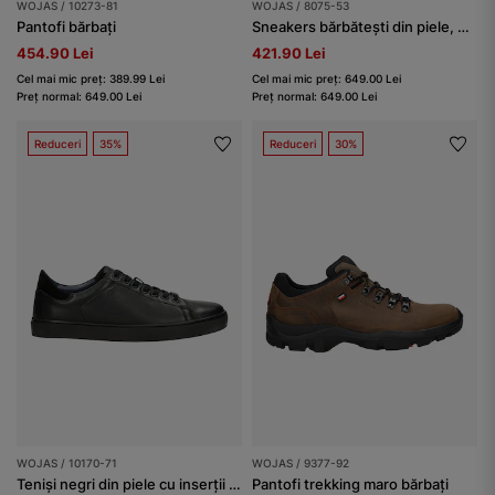
WOJAS / 10273-81
WOJAS / 8075-53
Pantofi bărbați
Sneakers bărbătești din piele, maro
454.90 Lei
421.90 Lei
Cel mai mic preț: 389.99 Lei
Cel mai mic preț: 649.00 Lei
Preț normal: 649.00 Lei
Preț normal: 649.00 Lei
Reduceri
35%
Reduceri
30%
WOJAS / 10170-71
WOJAS / 9377-92
Teniși negri din piele cu inserții din piele bărbați
Pantofi trekking maro bărbați