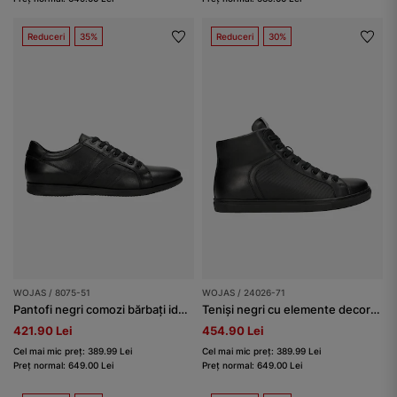
Reduceri
35%
Reduceri
30%
WOJAS / 8075-51
WOJAS / 24026-71
Pantofi negri comozi bărbați ideali zilnic
Teniși negri cu elemente decorative bărbați
421.90 Lei
454.90 Lei
Cel mai mic preț: 389.99 Lei
Cel mai mic preț: 389.99 Lei
Preț normal: 649.00 Lei
Preț normal: 649.00 Lei