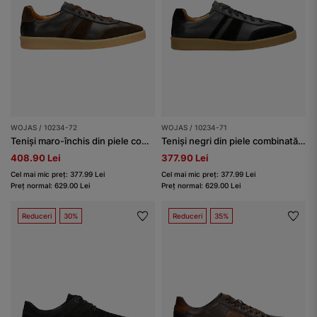
WOJAS / 10234-72
WOJAS / 10234-71
Teniși maro-închis din piele combinată bărbați
Teniși negri din piele combinată și talpa plată bărbați
408.90 Lei
377.90 Lei
Cel mai mic preț: 377.99 Lei
Cel mai mic preț: 377.99 Lei
Preț normal: 629.00 Lei
Preț normal: 629.00 Lei
Reduceri
30%
Reduceri
35%