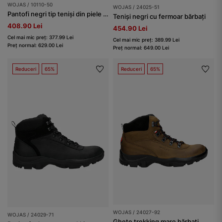
WOJAS / 10110-50
WOJAS / 24025-51
Pantofi negri tip teniși din piele granulată bărbați
Teniși negri cu fermoar bărbați
408.90 Lei
454.90 Lei
Cel mai mic preț: 377.99 Lei
Cel mai mic preț: 389.99 Lei
Preț normal: 629.00 Lei
Preț normal: 649.00 Lei
Reduceri
65%
Reduceri
65%
WOJAS / 24027-92
WOJAS / 24029-71
Ghete trekking maro bărbați