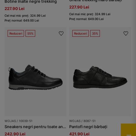
Botine înalte negre trekking
227.90 Lei
227.90 Lei
Cel mai mic preț: 324.99 Lei
Cel mai mic preț: 324.99 Lei
Preț normal: 649.00 Lei
Preț normal: 649.00 Lei
Reduceri
55%
Reduceri
35%
WOJAS / 10039-51
WOJAS / 8087-51
Sneakers negri pentru toate anotimpurile din piele granulată bărbați
Pantofi negri bărbați
242.90 Lei
421.90 Lei