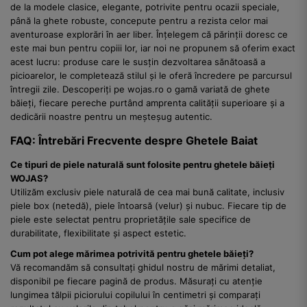
de la modele clasice, elegante, potrivite pentru ocazii speciale,
până la ghete robuste, concepute pentru a rezista celor mai
aventuroase explorări în aer liber. Înțelegem că părinții doresc ce
este mai bun pentru copiii lor, iar noi ne propunem să oferim exact
acest lucru: produse care le susțin dezvoltarea sănătoasă a
picioarelor, le completează stilul și le oferă încredere pe parcursul
întregii zile. Descoperiți pe wojas.ro o gamă variată de ghete
băieți, fiecare pereche purtând amprenta calității superioare și a
dedicării noastre pentru un meșteșug autentic.
FAQ: Întrebări Frecvente despre Ghetele Baiat
Ce tipuri de piele naturală sunt folosite pentru ghetele băieți
WOJAS?
Utilizăm exclusiv piele naturală de cea mai bună calitate, inclusiv
piele box (netedă), piele întoarsă (velur) și nubuc. Fiecare tip de
piele este selectat pentru proprietățile sale specifice de
durabilitate, flexibilitate și aspect estetic.
Cum pot alege mărimea potrivită pentru ghetele băieți?
Vă recomandăm să consultați ghidul nostru de mărimi detaliat,
disponibil pe fiecare pagină de produs. Măsurați cu atenție
lungimea tălpii piciorului copilului în centimetri și comparați