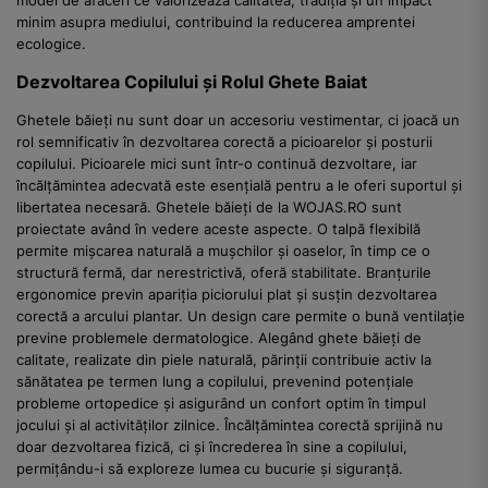
model de afaceri ce valorizează calitatea, tradiția și un impact
minim asupra mediului, contribuind la reducerea amprentei
ecologice.
Dezvoltarea Copilului și Rolul Ghete Baiat
Ghetele băieți nu sunt doar un accesoriu vestimentar, ci joacă un
rol semnificativ în dezvoltarea corectă a picioarelor și posturii
copilului. Picioarele mici sunt într-o continuă dezvoltare, iar
încălțămintea adecvată este esențială pentru a le oferi suportul și
libertatea necesară. Ghetele băieți de la WOJAS.RO sunt
proiectate având în vedere aceste aspecte. O talpă flexibilă
permite mișcarea naturală a mușchilor și oaselor, în timp ce o
structură fermă, dar nerestrictivă, oferă stabilitate. Branțurile
ergonomice previn apariția piciorului plat și susțin dezvoltarea
corectă a arcului plantar. Un design care permite o bună ventilație
previne problemele dermatologice. Alegând ghete băieți de
calitate, realizate din piele naturală, părinții contribuie activ la
sănătatea pe termen lung a copilului, prevenind potențiale
probleme ortopedice și asigurând un confort optim în timpul
jocului și al activităților zilnice. Încălțămintea corectă sprijină nu
doar dezvoltarea fizică, ci și încrederea în sine a copilului,
permițându-i să exploreze lumea cu bucurie și siguranță.