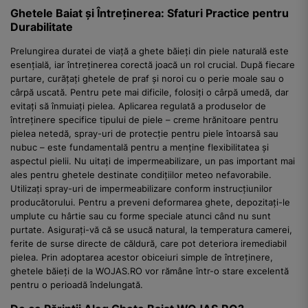
Ghetele Baiat și Întreținerea: Sfaturi Practice pentru
Durabilitate
Prelungirea duratei de viață a ghete băieți din piele naturală este
esențială, iar întreținerea corectă joacă un rol crucial. După fiecare
purtare, curățați ghetele de praf și noroi cu o perie moale sau o
cârpă uscată. Pentru pete mai dificile, folosiți o cârpă umedă, dar
evitați să înmuiați pielea. Aplicarea regulată a produselor de
întreținere specifice tipului de piele – creme hrănitoare pentru
pielea netedă, spray-uri de protecție pentru piele întoarsă sau
nubuc – este fundamentală pentru a menține flexibilitatea și
aspectul pielii. Nu uitați de impermeabilizare, un pas important mai
ales pentru ghetele destinate condițiilor meteo nefavorabile.
Utilizați spray-uri de impermeabilizare conform instrucțiunilor
producătorului. Pentru a preveni deformarea ghete, depozitați-le
umplute cu hârtie sau cu forme speciale atunci când nu sunt
purtate. Asigurați-vă că se usucă natural, la temperatura camerei,
ferite de surse directe de căldură, care pot deteriora iremediabil
pielea. Prin adoptarea acestor obiceiuri simple de întreținere,
ghetele băieți de la WOJAS.RO vor rămâne într-o stare excelentă
pentru o perioadă îndelungată.