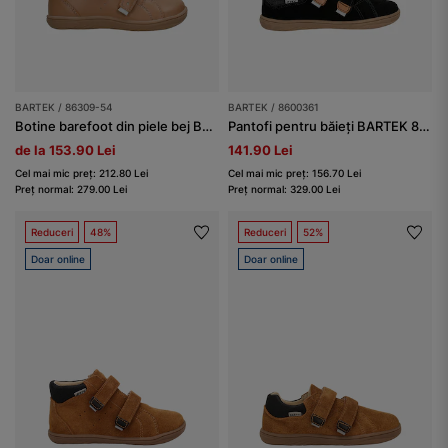
BARTEK / 86309-54
BARTEK / 8600361
Botine barefoot din piele bej BARTEK 86309-54
Pantofi pentru băieți BARTEK 86003-61, negru-maro
de la 153.90 Lei
141.90 Lei
Cel mai mic preț: 212.80 Lei
Cel mai mic preț: 156.70 Lei
Preț normal: 279.00 Lei
Preț normal: 329.00 Lei
Reduceri
48%
Reduceri
52%
Doar online
Doar online