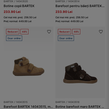
BARTEK / 14043520
BARTEK / 14043514
Botine copii BARTEK
Barefoot pentru băieți BARTEK 14043514, negru
233.90 Lei
233.90 Lei
Cel mai mic preț: 256.50 Lei
Cel mai mic preț: 256.50 Lei
Preț normal: 449.00 Lei
Preț normal: 449.00 Lei
Reduceri
48%
Reduceri
48%
Doar online
Doar online
BARTEK / 14043515
BARTEK / 14043518
Barefoot BARTEK 14043515, maro-bej
Botine barefoot maro BARTEK 14043518