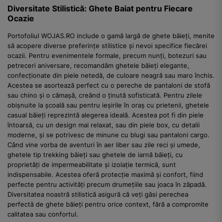
Diversitate Stilistică: Ghete Baiat pentru Fiecare
Ocazie
Portofoliul WOJAS.RO include o gamă largă de ghete băieți, menite
să acopere diverse preferințe stilistice și nevoi specifice fiecărei
ocazii. Pentru evenimentele formale, precum nunți, botezuri sau
petreceri aniversare, recomandăm ghetele băieți elegante,
confecționate din piele netedă, de culoare neagră sau maro închis.
Acestea se asortează perfect cu o pereche de pantaloni de stofă
sau chino și o cămașă, creând o ținută sofisticată. Pentru zilele
obișnuite la școală sau pentru ieșirile în oraș cu prietenii, ghetele
casual băieți reprezintă alegerea ideală. Acestea pot fi din piele
întoarsă, cu un design mai relaxat, sau din piele box, cu detalii
moderne, și se potrivesc de minune cu blugi sau pantaloni cargo.
Când vine vorba de aventuri în aer liber sau zile reci și umede,
ghetele tip trekking băieți sau ghetele de iarnă băieți, cu
proprietăți de impermeabilitate și izolație termică, sunt
indispensabile. Acestea oferă protecție maximă și confort, fiind
perfecte pentru activități precum drumețiile sau joaca în zăpadă.
Diversitatea noastră stilistică asigură că veți găsi perechea
perfectă de ghete băieți pentru orice context, fără a compromite
calitatea sau confortul.