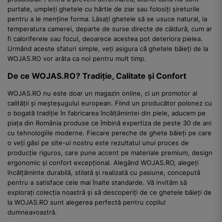
purtate, umpleți ghetele cu hârtie de ziar sau folosiți șireturile
pentru a le menține forma. Lăsați ghetele să se usuce natural, la
temperatura camerei, departe de surse directe de căldură, cum ar
fi caloriferele sau focul, deoarece acestea pot deteriora pielea.
Urmând aceste sfaturi simple, veți asigura că ghetele băieți de la
WOJAS.RO vor arăta ca noi pentru mult timp.
De ce WOJAS.RO? Tradiție, Calitate și Confort
WOJAS.RO nu este doar un magazin online, ci un promotor al
calității și meșteșugului european. Fiind un producător polonez cu
o bogată tradiție în fabricarea încălțămintei din piele, aducem pe
piața din România produse ce îmbină expertiza de peste 30 de ani
cu tehnologiile moderne. Fiecare pereche de ghete băieți pe care
o veți găsi pe site-ul nostru este rezultatul unui proces de
producție riguros, care pune accent pe materiale premium, design
ergonomic și confort excepțional. Alegând WOJAS.RO, alegeți
încălțăminte durabilă, stilată și realizată cu pasiune, concepută
pentru a satisface cele mai înalte standarde. Vă invităm să
explorați colecția noastră și să descoperiți de ce ghetele băieți de
la WOJAS.RO sunt alegerea perfectă pentru copilul
dumneavoastră.