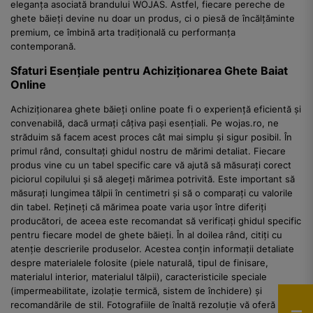
eleganța asociată brandului WOJAS. Astfel, fiecare pereche de
ghete băieți devine nu doar un produs, ci o piesă de încălțăminte
premium, ce îmbină arta tradițională cu performanța
contemporană.
Sfaturi Esențiale pentru Achiziționarea Ghete Baiat
Online
Achiziționarea ghete băieți online poate fi o experiență eficientă și
convenabilă, dacă urmați câțiva pași esențiali. Pe wojas.ro, ne
străduim să facem acest proces cât mai simplu și sigur posibil. În
primul rând, consultați ghidul nostru de mărimi detaliat. Fiecare
produs vine cu un tabel specific care vă ajută să măsurați corect
piciorul copilului și să alegeți mărimea potrivită. Este important să
măsurați lungimea tălpii în centimetri și să o comparați cu valorile
din tabel. Rețineți că mărimea poate varia ușor între diferiți
producători, de aceea este recomandat să verificați ghidul specific
pentru fiecare model de ghete băieți. În al doilea rând, citiți cu
atenție descrierile produselor. Acestea conțin informații detaliate
despre materialele folosite (piele naturală, tipul de finisare,
materialul interior, materialul tălpii), caracteristicile speciale
(impermeabilitate, izolație termică, sistem de închidere) și
recomandările de stil. Fotografiile de înaltă rezoluție vă oferă o