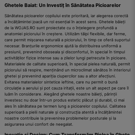
Ghetele Baiat: Un Investiț în Sănătatea Picioarelor
Sănătatea picioarelor copilului este prioritară, iar alegerea corectă
a încălțămintei joacă un rol esențial în acest sens. Ghetele băieți
de la WOJAS.RO sunt proiectate cu o înțelegere profundă a
anatomiei piciorului în creștere. Utilizăm tălpi flexibile, dar ferme,
care permit mișcarea naturală a piciorului, în timp ce oferă suportul
necesar. Branțurile ergonomice ajută la distribuirea uniformă a
presiunii, prevenind oboseala și disconfortul, în special în timpul
activităților fizice intense sau a zilelor lungi petrecute în picioare.
Materialele de calitate superioară, în special pielea naturală, permit
piciorului să respire, menținând un microclimat sănătos în interiorul
ghetei și prevenind apariția ciupercilor sau a altor afecțiuni.
Evitarea materialelor sintetice ieftine, care nu permit o bună
circulație a aerului și pot cauza iritații, este un alt aspect pe care îl
luăm în considerare. Alegând ghetele noastre băieți, părinții
investesc nu doar într-un produs estetic plăcut și durabil, ci mai
ales în sănătatea pe termen lung a picioarelor copilului. Calitatea
superioară a pielii naturale și construcția atentă a încălțămintei
noastre contribuie la prevenirea problemelor posturale și la
asigurarea unui confort de neegalat.
Inovație și Design: Cum Transformăm Pielea în Ghete