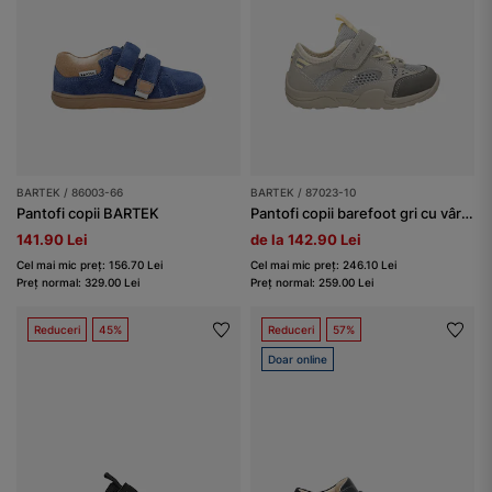
BARTEK / 86003-66
BARTEK / 87023-10
Pantofi copii BARTEK
Pantofi copii barefoot gri cu vârf larg BARTEK 87023-10
141.90 Lei
de la 142.90 Lei
Cel mai mic preț: 156.70 Lei
Cel mai mic preț: 246.10 Lei
Preț normal: 329.00 Lei
Preț normal: 259.00 Lei
Reduceri
45%
Reduceri
57%
Doar online