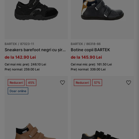
BARTEK / 87023-11
BARTEK / 86318-66
Sneakers barefoot negri cu șireturi elastice BARTEK 87023-11
Botine copii BARTEK
de la 142.90 Lei
de la 145.90 Lei
Cel mai mic preț: 246.10 Lei
Cel mai mic preț: 161.50 Lei
Preț normal: 259.00 Lei
Preț normal: 339.00 Lei
Reduceri
45%
Reduceri
57%
Doar online