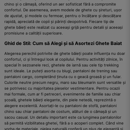
chino și o cămașă, oferind un aer sofisticat fără a compromite
confortul. De asemenea, avem modele de ghete cu șireturi, ușor
de ajustat, și modele cu fermoar, pentru o încălțare și descălțare
rapidă, apreciată de copii și părinți deopotrivă. Fiecare tip de
ghete băieți este realizat cu aceeași grijă pentru detalii și aceeași
promisiune a calității superioare.
Ghid de Stil: Cum să Alegi și să Asortezi Ghete Baiat
Alegerea perechii potrivite de ghete băieți poate influența nu doar
confortul, ci și întregul look al copilului. Pentru activități zilnice, în
special în sezoanele reci, ghetele de iarnă sau cele tip trekking
sunt ideale. Le puteți asorta cu blugi, pantaloni de trening sau
pantaloni cargo, completând ținuta cu o geacă groasă și un fular.
Culorile neutre precum negru, maro sau bleumarin sunt versatile și
se potrivesc cu majoritatea pieselor vestimentare. Pentru ocazii
mai formale, cum ar fi petreceri, evenimente de familie sau chiar
școală, ghetele băieți elegante, din piele netedă, reprezintă o
alegere excelentă. Asortați-le cu pantaloni de stofă, pantaloni
chino sau chiar pantaloni de costum, alături de o cămașă și un
sacou casual. Un detaliu important este ca lungimea pantalonilor
să permită vizibilitatea ghetei, fără a o acoperi complet. Când vine
vorba de materiale, pielea naturală conferă un plus de eleganță și