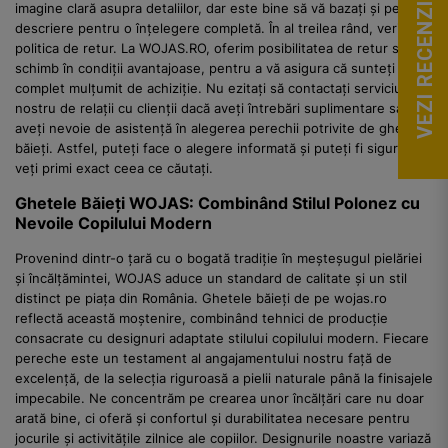
VEZI RECENZII
imagine clară asupra detaliilor, dar este bine să vă bazați și pe
descriere pentru o înțelegere completă. În al treilea rând, verificați
politica de retur. La WOJAS.RO, oferim posibilitatea de retur sau
schimb în condiții avantajoase, pentru a vă asigura că sunteți
complet mulțumit de achiziție. Nu ezitați să contactați serviciul
nostru de relații cu clienții dacă aveți întrebări suplimentare sau
aveți nevoie de asistență în alegerea perechii potrivite de ghete
băieți. Astfel, puteți face o alegere informată și puteți fi siguri că
veți primi exact ceea ce căutați.
Ghetele Băieți WOJAS: Combinând Stilul Polonez cu
Nevoile Copilului Modern
Provenind dintr-o țară cu o bogată tradiție în meșteșugul pielăriei
și încălțămintei, WOJAS aduce un standard de calitate și un stil
distinct pe piața din România. Ghetele băieți de pe wojas.ro
reflectă această moștenire, combinând tehnici de producție
consacrate cu designuri adaptate stilului copilului modern. Fiecare
pereche este un testament al angajamentului nostru față de
excelență, de la selecția riguroasă a pielii naturale până la finisajele
impecabile. Ne concentrăm pe crearea unor încălțări care nu doar
arată bine, ci oferă și confortul și durabilitatea necesare pentru
jocurile și activitățile zilnice ale copiilor. Designurile noastre variază