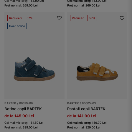
Cel mai mic preț: 153.90 Lei
Cel mai mic preț: 153.90 Lei
Preț normal: 269.00 Lei
Preț normal: 269.00 Lei
Reduceri
57%
Reduceri
57%
Doar online
BARTEK / 86319-86
BARTEK / 86005-63
Botine copii BARTEK
Pantofi copii BARTEK
de la 145.90 Lei
de la 141.90 Lei
Cel mai mic preț: 161.50 Lei
Cel mai mic preț: 156.70 Lei
Preț normal: 339.00 Lei
Preț normal: 329.00 Lei