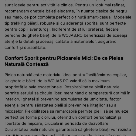
sunt ideale pentru activitățile zilnice. Pentru un look mai rafinat,
recomandăm ghetele băieți elegante, în nuanțe clasice de negru
sau maro, ce pot completa perfect o ținută smart-casual. Modelele
tip trekking băieți, robuste și cu aderență sporită, sunt perfecte
pentru copiii aventuroși. Indiferent de stilul preferat, fiecare
pereche de ghete băieți de la WOJAS.RO beneficiază de aceeași
atenție la detalii și aceeași calitate a materialelor, asigurând
confort și durabilitate.
Confort Sporit pentru Picioarele Mici: De ce Pielea
Naturală Contează
Pielea naturală este materialul ideal pentru încălțămintea copiilor,
iar ghetele băieți de la WOJAS.RO valorifică la maximum
proprietățile sale excepționale. Respirabilitatea pielii naturale
permite aerului să circule liber, menținând o temperatură optimă în
interiorul ghetei și prevenind acumularea de umiditate, factor
esențial pentru sănătatea pielii și prevenirea iritațiilor sau a
micozelor. Flexibilitatea sa remarcabilă permite pielii să se muleze
perfect pe forma piciorului, oferind un confort personalizat și
libertate de mișcare, crucială în perioada de dezvoltare.
Durabilitatea pielii naturale garantează că ghetele băieți vor rezista
uzurii intense specifice activităților copiilor, de la joaca în parc la