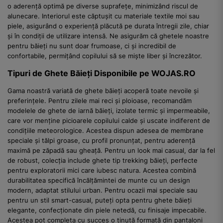
o aderență optimă pe diverse suprafețe, minimizând riscul de
alunecare. Interiorul este căptușit cu materiale textile moi sau
piele, asigurând o experiență plăcută pe durata întregii zile, chiar
și în condiții de utilizare intensă. Ne asigurăm că ghetele noastre
pentru băieți nu sunt doar frumoase, ci și incredibil de
confortabile, permițând copilului să se miște liber și încrezător.
Tipuri de Ghete Băieți Disponibile pe WOJAS.RO
Gama noastră variată de ghete băieți acoperă toate nevoile și
preferințele. Pentru zilele mai reci și ploioase, recomandăm
modelele de ghete de iarnă băieți, izolate termic și impermeabile,
care vor menține picioarele copilului calde și uscate indiferent de
condițiile meteorologice. Acestea dispun adesea de membrane
speciale și tălpi groase, cu profil pronunțat, pentru aderență
maximă pe zăpadă sau gheață. Pentru un look mai casual, dar la fel
de robust, colecția include ghete tip trekking băieți, perfecte
pentru exploratorii mici care iubesc natura. Acestea combină
durabilitatea specifică încălțămintei de munte cu un design
modern, adaptat stilului urban. Pentru ocazii mai speciale sau
pentru un stil smart-casual, puteți opta pentru ghete băieți
elegante, confecționate din piele netedă, cu finisaje impecabile.
Acestea pot completa cu succes o ținută formată din pantaloni