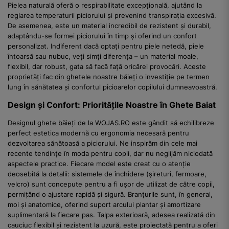
Pielea naturală oferă o respirabilitate excepțională, ajutând la
reglarea temperaturii piciorului și prevenind transpirația excesivă.
De asemenea, este un material incredibil de rezistent și durabil,
adaptându-se formei piciorului în timp și oferind un confort
personalizat. Indiferent dacă optați pentru piele netedă, piele
întoarsă sau nubuc, veți simți diferența – un material moale,
flexibil, dar robust, gata să facă față oricărei provocări. Aceste
proprietăți fac din ghetele noastre băieți o investiție pe termen
lung în sănătatea și confortul picioarelor copilului dumneavoastră.
Design și Confort: Prioritățile Noastre în Ghete Baiat
Designul ghete băieți de la WOJAS.RO este gândit să echilibreze
perfect estetica modernă cu ergonomia necesară pentru
dezvoltarea sănătoasă a piciorului. Ne inspirăm din cele mai
recente tendințe în moda pentru copii, dar nu neglijăm niciodată
aspectele practice. Fiecare model este creat cu o atenție
deosebită la detalii: sistemele de închidere (șireturi, fermoare,
velcro) sunt concepute pentru a fi ușor de utilizat de către copii,
permițând o ajustare rapidă și sigură. Branțurile sunt, în general,
moi și anatomice, oferind suport arcului plantar și amortizare
suplimentară la fiecare pas. Talpa exterioară, adesea realizată din
cauciuc flexibil și rezistent la uzură, este proiectată pentru a oferi