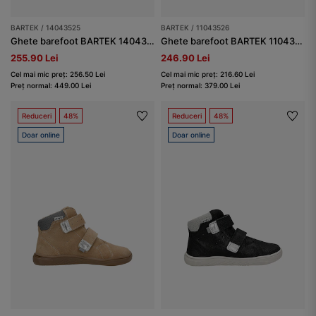
BARTEK / 14043525
BARTEK / 11043526
Ghete barefoot BARTEK 14043525,maro-inchis
Ghete barefoot BARTEK 11043526, albastru
255.90 Lei
246.90 Lei
Cel mai mic preț: 256.50 Lei
Cel mai mic preț: 216.60 Lei
Preț normal: 449.00 Lei
Preț normal: 379.00 Lei
Reduceri
48%
Reduceri
48%
Doar online
Doar online