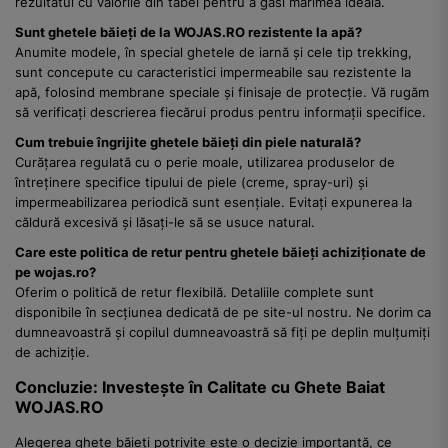
rezultatul cu valorile din tabel pentru a găsi mărimea ideală.
Sunt ghetele băieți de la WOJAS.RO rezistente la apă?
Anumite modele, în special ghetele de iarnă și cele tip trekking,
sunt concepute cu caracteristici impermeabile sau rezistente la
apă, folosind membrane speciale și finisaje de protecție. Vă rugăm
să verificați descrierea fiecărui produs pentru informații specifice.
Cum trebuie îngrijite ghetele băieți din piele naturală?
Curățarea regulată cu o perie moale, utilizarea produselor de
întreținere specifice tipului de piele (creme, spray-uri) și
impermeabilizarea periodică sunt esențiale. Evitați expunerea la
căldură excesivă și lăsați-le să se usuce natural.
Care este politica de retur pentru ghetele băieți achiziționate de
pe wojas.ro?
Oferim o politică de retur flexibilă. Detaliile complete sunt
disponibile în secțiunea dedicată de pe site-ul nostru. Ne dorim ca
dumneavoastră și copilul dumneavoastră să fiți pe deplin mulțumiți
de achiziție.
Concluzie: Investește în Calitate cu Ghete Baiat
WOJAS.RO
Alegerea ghete băieți potrivite este o decizie importantă, ce