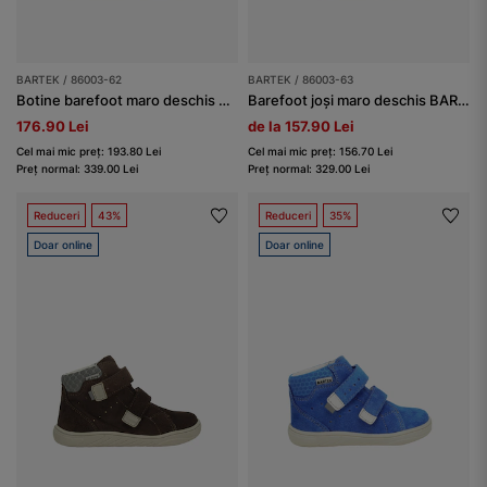
BARTEK / 86003-62
BARTEK / 86003-63
Botine barefoot maro deschis BARTEK 86003-62
Barefoot joși maro deschis BARTEK 86003-63
176.90 Lei
de la 157.90 Lei
Cel mai mic preț: 193.80 Lei
Cel mai mic preț: 156.70 Lei
Preț normal: 339.00 Lei
Preț normal: 329.00 Lei
Reduceri
43%
Reduceri
35%
Doar online
Doar online