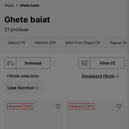
Wojas
Ghete baiat
Ghete baiat
21 produse
Căciuli (1)
Pantofi (31)
Mini First Steps (3)
Papuci De 
Sortează
Filtre (1)
Filtrele selectate:
Resetează filtrele
Line:
Barefoot
Reduceri
57%
Reduceri
57%