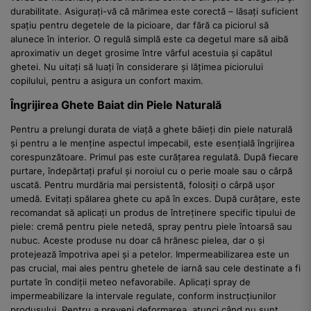
durabilitate. Asigurați-vă că mărimea este corectă – lăsați suficient
spațiu pentru degetele de la picioare, dar fără ca piciorul să
alunece în interior. O regulă simplă este ca degetul mare să aibă
aproximativ un deget grosime între vârful acestuia și capătul
ghetei. Nu uitați să luați în considerare și lățimea piciorului
copilului, pentru a asigura un confort maxim.
Îngrijirea Ghete Baiat din Piele Naturală
Pentru a prelungi durata de viață a ghete băieți din piele naturală
și pentru a le menține aspectul impecabil, este esențială îngrijirea
corespunzătoare. Primul pas este curățarea regulată. După fiecare
purtare, îndepărtați praful și noroiul cu o perie moale sau o cârpă
uscată. Pentru murdăria mai persistentă, folosiți o cârpă ușor
umedă. Evitați spălarea ghete cu apă în exces. După curățare, este
recomandat să aplicați un produs de întreținere specific tipului de
piele: cremă pentru piele netedă, spray pentru piele întoarsă sau
nubuc. Aceste produse nu doar că hrănesc pielea, dar o și
protejează împotriva apei și a petelor. Impermeabilizarea este un
pas crucial, mai ales pentru ghetele de iarnă sau cele destinate a fi
purtate în condiții meteo nefavorabile. Aplicați spray de
impermeabilizare la intervale regulate, conform instrucțiunilor
produsului. Pentru a preveni deformarea, atunci când nu sunt