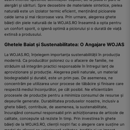
alergări și sărituri. Spre deosebire de materialele sintetice, pielea
naturală este un izolator termic eficient, menținând picioarele
calde iarna și mai răcoroase vara. Prin urmare, alegerea ghete
băieți din piele naturală de la WOJAS.RO înseamnă a opta pentru
un confort sporit, o igienă optimă a piciorului și o durată de viață
extinsă a produsului.
Ghetele Baiat și Sustenabilitatea: O Angajare WOJAS
La WOJAS.RO, înțelegem importanța sustenabilității în producția
modernă. Ca producător polonez cu o afacere de familie, ne
străduim să integrăm practici responsabile în întregul lanț de
aprovizionare și producție. Alegerea pielii naturale, un material
biodegradabil și durabil, este un prim pas. De asemenea, ne
concentrăm pe utilizarea unor procese de tăbăcire și finisare care
respectă mediul înconjurător, pe cât posibil. Ne eficientizăm
procesele de producție pentru a minimiza consumul de resurse și
deșeurile generate. Durabilitatea produselor noastre, inclusiv a
ghete băieți, contribuie, de asemenea, la sustenabilitate,
încurajând consumul responsabil prin achiziționarea de articole de
calitate, concepute să reziste în timp. Prin investirea în ghete
băieți de la WOJAS.RO, clienții noștri fac o alegere care susține un