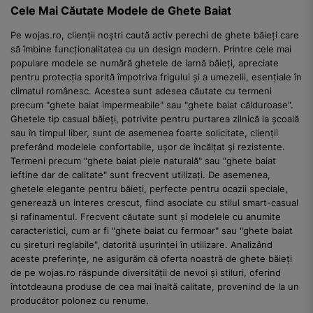
Cele Mai Căutate Modele de Ghete Baiat
Pe wojas.ro, clienții noștri caută activ perechi de ghete băieți care
să îmbine funcționalitatea cu un design modern. Printre cele mai
populare modele se numără ghetele de iarnă băieți, apreciate
pentru protecția sporită împotriva frigului și a umezelii, esențiale în
climatul românesc. Acestea sunt adesea căutate cu termeni
precum "ghete baiat impermeabile" sau "ghete baiat călduroase".
Ghetele tip casual băieți, potrivite pentru purtarea zilnică la școală
sau în timpul liber, sunt de asemenea foarte solicitate, clienții
preferând modelele confortabile, ușor de încălțat și rezistente.
Termeni precum "ghete baiat piele naturală" sau "ghete baiat
ieftine dar de calitate" sunt frecvent utilizați. De asemenea,
ghetele elegante pentru băieți, perfecte pentru ocazii speciale,
generează un interes crescut, fiind asociate cu stilul smart-casual
și rafinamentul. Frecvent căutate sunt și modelele cu anumite
caracteristici, cum ar fi "ghete baiat cu fermoar" sau "ghete baiat
cu șireturi reglabile", datorită ușurinței în utilizare. Analizând
aceste preferințe, ne asigurăm că oferta noastră de ghete băieți
de pe wojas.ro răspunde diversității de nevoi și stiluri, oferind
întotdeauna produse de cea mai înaltă calitate, provenind de la un
producător polonez cu renume.