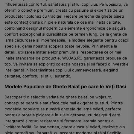
influențează confortul, sănătatea și stilul copilului. Pe wojas.ro, vă
oferim o colecție premium, creată cu pasiune și expertiză de un
producător polonez cu tradiție. Fiecare pereche de ghete băieți
este confecționată din piele naturală de cea mai înaltă calitate,
combinând designul modern cu elemente ergonomice ce asigură
confort excepțional și durabilitate pe termen lung. De la ghete de
iarnă călduroase și impermeabile, la modele elegante pentru ocazii
speciale, gama noastră acoperă toate nevoile. Prin atenția la
detalii, utilizarea materialelor premium și respectarea celor mai
înalte standarde de producție, WOJAS.RO garantează produse de
top. Vă invităm să explorați colecția noastră și să faceți o investiție
inteligentă în încălțămintea copilului dumneavoastră, alegând
calitatea, confortul și stilul autentic.
Modele Populare de Ghete Baiat pe care le Veți Găsi
Descoperiți o selecție variată de ghete băieți pe wojas.ro,
concepute pentru a satisface cele mai exigente gusturi. Printre
modelele populare se numără ghetele de iarnă băieți, perfecte
pentru a proteja picioarele în zilele geroase, cu designuri care
integrează șireturi rezistente și fermoare laterale pentru o
încălțare facilă. De asemenea, ghetele casual băieți, realizate din
piele netedă sau întoarsă, cu accente moderne și tălpi flexibile,