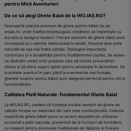
pentru Micii Aventurieri
De ce să alegi Ghete Baiat de la WOJAS.RO?
Descoperă colecția premium de ghete pentru băieți de pe
wojas.ro, unde tradiția meșteșugului românesc se împletește cu
inovația și designul modern. Fiecare pereche de ghete băieți este
concepută cu o atenție meticuloasă la detalii, folosind doar piele
naturală de cea mai înaltă calitate. Înțelegem importanța
confortului și a durabilității pentru încălțămintea copiilor, de aceea
ne dedicăm creării unor produse care să reziste provocărilor
zilnice și să ofere suport optim pentru picioarele în dezvoltare. De
la primele aventuri în parc până la evenimente mai formale,
ghetele noastre pentru băieți sunt alegerea perfectă pentru stil și
funcționalitate.
Calitatea Pielii Naturale: Fundamentul Ghete Baiat
La WOJAS.RO, credem că fundația oricărei perechi de ghete de
calitate începe cu materialul din care este confecționată. Colecția
noastră de ghete băieți pune un accent deosebit pe utilizarea
exclusivă a pielii naturale, provenind de la furnizori de încredere,
cu respect pentru procesele tradiționale de tăbăcire și finisare.