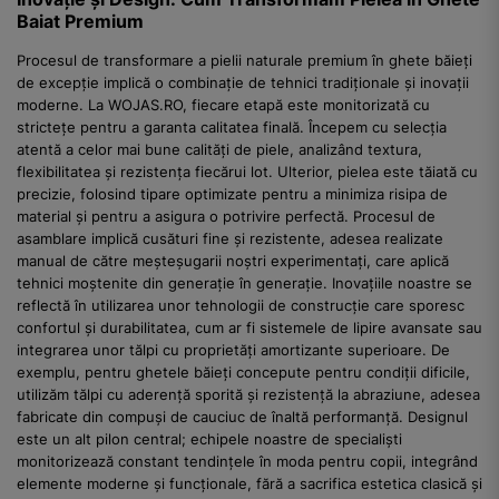
Baiat Premium
Procesul de transformare a pielii naturale premium în ghete băieți
de excepție implică o combinație de tehnici tradiționale și inovații
moderne. La WOJAS.RO, fiecare etapă este monitorizată cu
strictețe pentru a garanta calitatea finală. Începem cu selecția
atentă a celor mai bune calități de piele, analizând textura,
flexibilitatea și rezistența fiecărui lot. Ulterior, pielea este tăiată cu
precizie, folosind tipare optimizate pentru a minimiza risipa de
material și pentru a asigura o potrivire perfectă. Procesul de
asamblare implică cusături fine și rezistente, adesea realizate
manual de către meșteșugarii noștri experimentați, care aplică
tehnici moștenite din generație în generație. Inovațiile noastre se
reflectă în utilizarea unor tehnologii de construcție care sporesc
confortul și durabilitatea, cum ar fi sistemele de lipire avansate sau
integrarea unor tălpi cu proprietăți amortizante superioare. De
exemplu, pentru ghetele băieți concepute pentru condiții dificile,
utilizăm tălpi cu aderență sporită și rezistență la abraziune, adesea
fabricate din compuși de cauciuc de înaltă performanță. Designul
este un alt pilon central; echipele noastre de specialiști
monitorizează constant tendințele în moda pentru copii, integrând
elemente moderne și funcționale, fără a sacrifica estetica clasică și