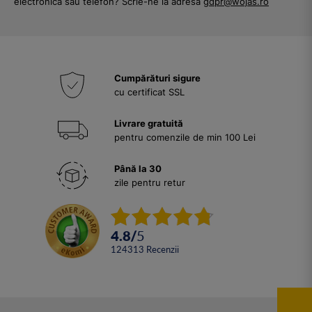
electronică sau telefon? Scrie-ne la adresa
gdpr@wojas.ro
Cumpărături sigure
cu certificat SSL
Livrare gratuită
pentru comenzile de min 100 Lei
Până la 30
zile pentru retur
4.8
/
5
124313
Recenzii