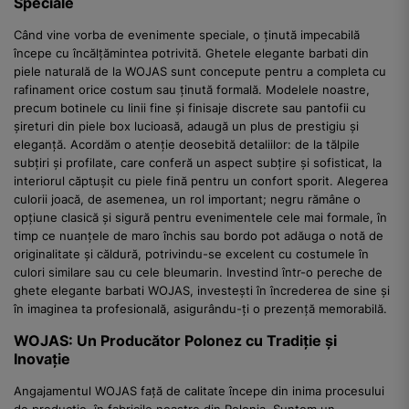
Speciale
Când vine vorba de evenimente speciale, o ținută impecabilă
începe cu încălțămintea potrivită. Ghetele elegante barbati din
piele naturală de la WOJAS sunt concepute pentru a completa cu
rafinament orice costum sau ținută formală. Modelele noastre,
precum botinele cu linii fine și finisaje discrete sau pantofii cu
șireturi din piele box lucioasă, adaugă un plus de prestigiu și
eleganță. Acordăm o atenție deosebită detaliilor: de la tălpile
subțiri și profilate, care conferă un aspect subțire și sofisticat, la
interiorul căptușit cu piele fină pentru un confort sporit. Alegerea
culorii joacă, de asemenea, un rol important; negru rămâne o
opțiune clasică și sigură pentru evenimentele cele mai formale, în
timp ce nuanțele de maro închis sau bordo pot adăuga o notă de
originalitate și căldură, potrivindu-se excelent cu costumele în
culori similare sau cu cele bleumarin. Investind într-o pereche de
ghete elegante barbati WOJAS, investești în încrederea de sine și
în imaginea ta profesională, asigurându-ți o prezență memorabilă.
WOJAS: Un Producător Polonez cu Tradiție și
Inovație
Angajamentul WOJAS față de calitate începe din inima procesului