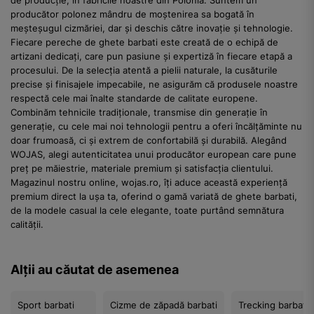
de producție, în fabricile noastre din Polonia. Suntem un
producător polonez mândru de moștenirea sa bogată în
meșteșugul cizmăriei, dar și deschis către inovație și tehnologie.
Fiecare pereche de ghete barbati este creată de o echipă de
artizani dedicați, care pun pasiune și expertiză în fiecare etapă a
procesului. De la selecția atentă a pielii naturale, la cusăturile
precise și finisajele impecabile, ne asigurăm că produsele noastre
respectă cele mai înalte standarde de calitate europene.
Combinăm tehnicile tradiționale, transmise din generație în
generație, cu cele mai noi tehnologii pentru a oferi încălțăminte nu
doar frumoasă, ci și extrem de confortabilă și durabilă. Alegând
WOJAS, alegi autenticitatea unui producător european care pune
preț pe măiestrie, materiale premium și satisfacția clientului.
Magazinul nostru online, wojas.ro, îți aduce această experiență
premium direct la ușa ta, oferind o gamă variată de ghete barbati,
de la modele casual la cele elegante, toate purtând semnătura
calității.
Alții au căutat de asemenea
Sport barbati
Cizme de zăpadă barbati
Trecking barbati