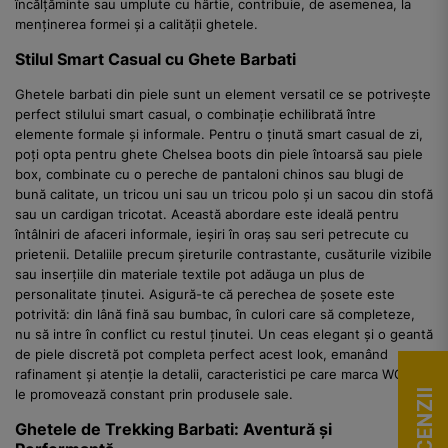
încălțăminte sau umplute cu hârtie, contribuie, de asemenea, la
menținerea formei și a calității ghetele.
Stilul Smart Casual cu Ghete Barbati
Ghetele barbati din piele sunt un element versatil ce se potrivește
perfect stilului smart casual, o combinație echilibrată între
elemente formale și informale. Pentru o ținută smart casual de zi,
poți opta pentru ghete Chelsea boots din piele întoarsă sau piele
box, combinate cu o pereche de pantaloni chinos sau blugi de
bună calitate, un tricou uni sau un tricou polo și un sacou din stofă
sau un cardigan tricotat. Această abordare este ideală pentru
întâlniri de afaceri informale, ieșiri în oraș sau seri petrecute cu
prietenii. Detaliile precum șireturile contrastante, cusăturile vizibile
sau inserțiile din materiale textile pot adăuga un plus de
personalitate ținutei. Asigură-te că perechea de șosete este
potrivită: din lână fină sau bumbac, în culori care să completeze,
nu să intre în conflict cu restul ținutei. Un ceas elegant și o geantă
de piele discretă pot completa perfect acest look, emanând
rafinament și atenție la detalii, caracteristici pe care marca WOJAS
le promovează constant prin produsele sale.
Ghetele de Trekking Barbati: Aventură și