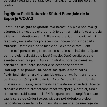
personalitatea ta și satisfac cele mai exigente cerințe de stil și
confort.
Îngrijirea Pielii Naturale: Sfaturi Esențiale de la
Experții WOJAS
Pentru a te asigura că ghetele tale barbati din piele naturală își
păstrează frumusețea și proprietățile pentru mulți ani, este crucial
să le acorzi atenția cuvenită. Pielea naturală, un material viu și
respirabil, necesită îngrijire specifică. Începe prin a îndepărta
murdăria uscată cu o perie moale sau o cârpă curată. Pentru
petele mai persistente, folosește o soluție specială de curățare
pentru piele, aplicată cu o lavetă moale. După curățare, este
esențială hrănirea pielii. Aplică un strat subțire de cremă sau
balsam de întreținere, lăsând-o să acționeze conform
instrucțiunilor produsului. Acest pas ajută la menținerea
flexibilității pielii și previne apariția crăpăturilor. Pentru ghetele
destinate purtării pe timp de iarnă sau în condiții de umiditate,
utilizarea unui spray impermeabilizant este recomandată. Acesta
creează o barieră protectoare împotriva apei și a petelor, fără a
afecta respirabilitatea pielii. Evită expunerea prelungită la soare
sau la surse de căldură excesivă, care pot deteriora pielea.
Depozitarea corectă, în locuri uscate și aerisite, pe umerașe de