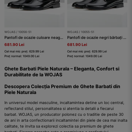
WOJAS / 10056-51
WOJAS / 10055-51
Pantofi de ocazie culoare neagră bărbați seria PREMIUM
Pantofi de ocazie negri bărbați seria PREMIUM
681.90 Lei
681.90 Lei
Cel mai mic preț: 629.99 Lei
Cel mai mic preț: 629.99 Lei
Preț normal: 1049.00 Lei
Preț normal: 1049.00 Lei
Ghete Barbati Piele Naturala – Eleganta, Confort si
Durabilitate de la WOJAS
Descopera Colecția Premium de Ghete Barbati din
Piele Naturala
In universul modei masculine, incaltamintea detine un loc central,
reflectand stilul, personalitatea si atentia la detalii a fiecarui
barbat. WOJAS, un producator polonez cu o traditie de peste 30
de ani in arta confectionarii incaltamintei din piele de cea mai inalta
calitate, te invita sa explorezi colectia sa premium de ghete