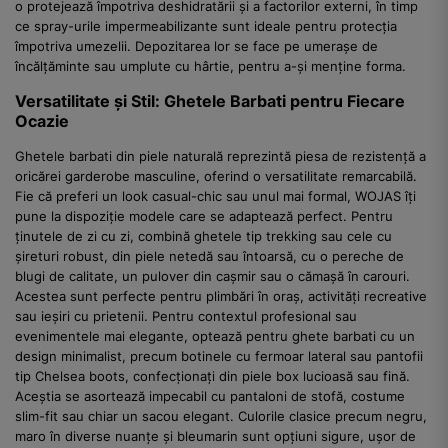
o protejează împotriva deshidratării și a factorilor externi, în timp
ce spray-urile impermeabilizante sunt ideale pentru protecția
împotriva umezelii. Depozitarea lor se face pe umerașe de
încălțăminte sau umplute cu hârtie, pentru a-și menține forma.
Versatilitate și Stil: Ghetele Barbati pentru Fiecare
Ocazie
Ghetele barbati din piele naturală reprezintă piesa de rezistență a
oricărei garderobe masculine, oferind o versatilitate remarcabilă.
Fie că preferi un look casual-chic sau unul mai formal, WOJAS îți
pune la dispoziție modele care se adaptează perfect. Pentru
ținutele de zi cu zi, combină ghetele tip trekking sau cele cu
șireturi robust, din piele netedă sau întoarsă, cu o pereche de
blugi de calitate, un pulover din cașmir sau o cămașă în carouri.
Acestea sunt perfecte pentru plimbări în oraș, activități recreative
sau ieșiri cu prietenii. Pentru contextul profesional sau
evenimentele mai elegante, optează pentru ghete barbati cu un
design minimalist, precum botinele cu fermoar lateral sau pantofii
tip Chelsea boots, confecționați din piele box lucioasă sau fină.
Aceștia se asortează impecabil cu pantaloni de stofă, costume
slim-fit sau chiar un sacou elegant. Culorile clasice precum negru,
maro în diverse nuanțe și bleumarin sunt opțiuni sigure, ușor de