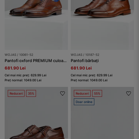
WOJAS / 10061-52
WOJAS / 10187-52
Pantofi oxford PREMIUM culoare maro-deschis bărbați
Pantofi bărbați
681.90 Lei
681.90 Lei
Cel mai mic preț: 629.99 Lei
Cel mai mic preț: 629.99 Lei
Preț normal: 1049.00 Lei
Preț normal: 1049.00 Lei
Reduceri
35%
Reduceri
55%
Doar online