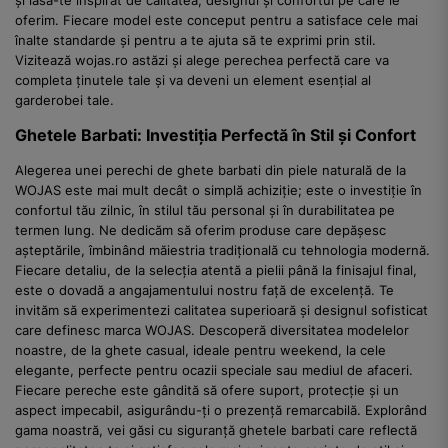
și lasă-te inspirat de calitatea, designul și confortul pe care le
oferim. Fiecare model este conceput pentru a satisface cele mai
înalte standarde și pentru a te ajuta să te exprimi prin stil.
Vizitează wojas.ro astăzi și alege perechea perfectă care va
completa ținutele tale și va deveni un element esențial al
garderobei tale.
Ghetele Barbati: Investiția Perfectă în Stil și Confort
Alegerea unei perechi de ghete barbati din piele naturală de la
WOJAS este mai mult decât o simplă achiziție; este o investiție în
confortul tău zilnic, în stilul tău personal și în durabilitatea pe
termen lung. Ne dedicăm să oferim produse care depășesc
așteptările, îmbinând măiestria tradițională cu tehnologia modernă.
Fiecare detaliu, de la selecția atentă a pielii până la finisajul final,
este o dovadă a angajamentului nostru față de excelență. Te
invităm să experimentezi calitatea superioară și designul sofisticat
care definesc marca WOJAS. Descoperă diversitatea modelelor
noastre, de la ghete casual, ideale pentru weekend, la cele
elegante, perfecte pentru ocazii speciale sau mediul de afaceri.
Fiecare pereche este gândită să ofere suport, protecție și un
aspect impecabil, asigurându-ți o prezență remarcabilă. Explorând
gama noastră, vei găsi cu siguranță ghetele barbati care reflectă