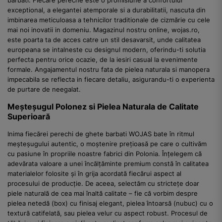
barbati. Fiecare pereche este o promisiune a confortului
exceptional, a elegantei atemporale si a durabilitatii, nascuta din
imbinarea meticuloasa a tehnicilor traditionale de cizmărie cu cele
mai noi inovatii in domeniu. Magazinul nostru online, wojas.ro,
este poarta ta de acces catre un stil desavarsit, unde calitatea
europeana se intalneste cu designul modern, oferindu-ti solutia
perfecta pentru orice ocazie, de la iesiri casual la evenimente
formale. Angajamentul nostru fata de pielea naturala si manopera
impecabila se reflecta in fiecare detaliu, asigurandu-ti o experienta
de purtare de neegalat.
Meșteșugul Polonez si Pielea Naturala de Calitate
Superioară
Inima fiecărei perechi de ghete barbati WOJAS bate în ritmul
meșteșugului autentic, o moștenire prețioasă pe care o cultivăm
cu pasiune în propriile noastre fabrici din Polonia. Înțelegem că
adevărata valoare a unei încălțăminte premium constă în calitatea
materialelor folosite și în grija acordată fiecărui aspect al
procesului de producție. De aceea, selectăm cu strictețe doar
piele naturală de cea mai înaltă calitate – fie că vorbim despre
pielea netedă (box) cu finisaj elegant, pielea întoarsă (nubuc) cu o
textură catifelată, sau pielea velur cu aspect robust. Procesul de