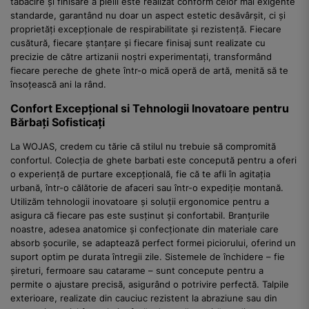
tăbăcire și finisare a pielii este realizat conform celor mai exigente
standarde, garantând nu doar un aspect estetic desăvârșit, ci și
proprietăți excepționale de respirabilitate și rezistență. Fiecare
cusătură, fiecare ștanțare și fiecare finisaj sunt realizate cu
precizie de către artizanii noștri experimentați, transformând
fiecare pereche de ghete într-o mică operă de artă, menită să te
însoțească ani la rând.
Confort Excepțional si Tehnologii Inovatoare pentru
Bărbați Sofisticați
La WOJAS, credem cu tărie că stilul nu trebuie să compromită
confortul. Colecția de ghete barbati este concepută pentru a oferi
o experiență de purtare excepțională, fie că te afli în agitația
urbană, într-o călătorie de afaceri sau într-o expediție montană.
Utilizăm tehnologii inovatoare și soluții ergonomice pentru a
asigura că fiecare pas este susținut și confortabil. Branțurile
noastre, adesea anatomice și confecționate din materiale care
absorb șocurile, se adaptează perfect formei piciorului, oferind un
suport optim pe durata întregii zile. Sistemele de închidere – fie
șireturi, fermoare sau catarame – sunt concepute pentru a
permite o ajustare precisă, asigurând o potrivire perfectă. Talpile
exterioare, realizate din cauciuc rezistent la abraziune sau din