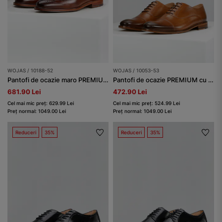
WOJAS / 10053-53
WOJAS / 10188-52
Pantofi de ocazie PREMIUM cu talpă din piele bărbați
Pantofi de ocazie maro PREMIUM cu brogue
472.90 Lei
681.90 Lei
Cel mai mic preț: 524.99 Lei
Cel mai mic preț: 629.99 Lei
Preț normal: 1049.00 Lei
Preț normal: 1049.00 Lei
Reduceri
35%
Reduceri
35%