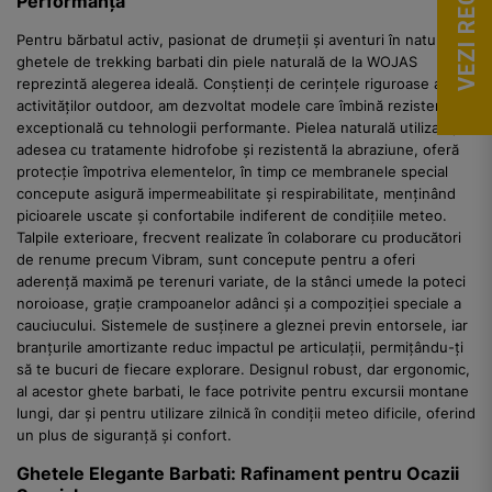
VEZI RECENZII
Performanță
Pentru bărbatul activ, pasionat de drumeții și aventuri în natură,
ghetele de trekking barbati din piele naturală de la WOJAS
reprezintă alegerea ideală. Conștienți de cerințele riguroase ale
activităților outdoor, am dezvoltat modele care îmbină rezistența
exceptională cu tehnologii performante. Pielea naturală utilizată,
adesea cu tratamente hidrofobe și rezistentă la abraziune, oferă
protecție împotriva elementelor, în timp ce membranele special
concepute asigură impermeabilitate și respirabilitate, menținând
picioarele uscate și confortabile indiferent de condițiile meteo.
Talpile exterioare, frecvent realizate în colaborare cu producători
de renume precum Vibram, sunt concepute pentru a oferi
aderență maximă pe terenuri variate, de la stânci umede la poteci
noroioase, grație crampoanelor adânci și a compoziției speciale a
cauciucului. Sistemele de susținere a gleznei previn entorsele, iar
branțurile amortizante reduc impactul pe articulații, permițându-ți
să te bucuri de fiecare explorare. Designul robust, dar ergonomic,
al acestor ghete barbati, le face potrivite pentru excursii montane
lungi, dar și pentru utilizare zilnică în condiții meteo dificile, oferind
un plus de siguranță și confort.
Ghetele Elegante Barbati: Rafinament pentru Ocazii