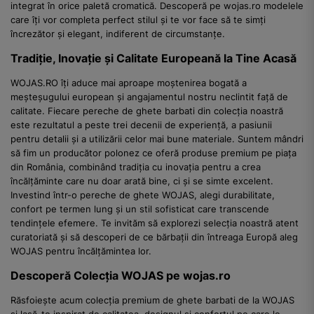
integrat în orice paletă cromatică. Descoperă pe wojas.ro modelele
care îți vor completa perfect stilul și te vor face să te simți
încrezător și elegant, indiferent de circumstanțe.
Tradiție, Inovație și Calitate Europeană la Tine Acasă
WOJAS.RO îți aduce mai aproape moștenirea bogată a
meșteșugului european și angajamentul nostru neclintit față de
calitate. Fiecare pereche de ghete barbati din colecția noastră
este rezultatul a peste trei decenii de experiență, a pasiunii
pentru detalii și a utilizării celor mai bune materiale. Suntem mândri
să fim un producător polonez ce oferă produse premium pe piața
din România, combinând tradiția cu inovația pentru a crea
încălțăminte care nu doar arată bine, ci și se simte excelent.
Investind într-o pereche de ghete WOJAS, alegi durabilitate,
confort pe termen lung și un stil sofisticat care transcende
tendințele efemere. Te invităm să explorezi selecția noastră atent
curatoriată și să descoperi de ce bărbații din întreaga Europă aleg
WOJAS pentru încălțămintea lor.
Descoperă Colecția WOJAS pe wojas.ro
Răsfoiește acum colecția premium de ghete barbati de la WOJAS