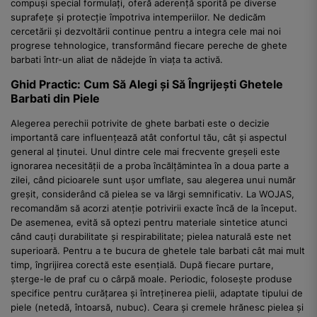
compuși special formulați, oferă aderență sporită pe diverse
suprafețe și protecție împotriva intemperiilor. Ne dedicăm
cercetării și dezvoltării continue pentru a integra cele mai noi
progrese tehnologice, transformând fiecare pereche de ghete
barbati într-un aliat de nădejde în viața ta activă.
Ghid Practic: Cum Să Alegi și Să Îngrijești Ghetele
Barbati din Piele
Alegerea perechii potrivite de ghete barbati este o decizie
importantă care influențează atât confortul tău, cât și aspectul
general al ținutei. Unul dintre cele mai frecvente greșeli este
ignorarea necesității de a proba încălțămintea în a doua parte a
zilei, când picioarele sunt ușor umflate, sau alegerea unui număr
greșit, considerând că pielea se va lărgi semnificativ. La WOJAS,
recomandăm să acorzi atenție potrivirii exacte încă de la început.
De asemenea, evită să optezi pentru materiale sintetice atunci
când cauți durabilitate și respirabilitate; pielea naturală este net
superioară. Pentru a te bucura de ghetele tale barbati cât mai mult
timp, îngrijirea corectă este esențială. După fiecare purtare,
șterge-le de praf cu o cârpă moale. Periodic, folosește produse
specifice pentru curățarea și întreținerea pielii, adaptate tipului de
piele (netedă, întoarsă, nubuc). Ceara și cremele hrănesc pielea și