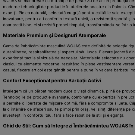
WOJAS se mândrește cu o tradiție de peste 30 de ani în producția de a
moderne tehnologii de producție în atelierele noastre din Polonia. Câ
experți. Pielea naturală, selectată cu grijă pentru calitățile sale excepț
inovatoare, pentru a-i conferi o textură unică, o rezistență sporită și
doar arată bine, ci și rezistă probei timpului, transformându-se într-o i
Materiale Premium și Designuri Atemporale
Gama de îmbrăcăminte masculină WOJAS este definită de selecția riguro
durabilitatea, respirabilitatea și aspectul său luxos. Fiecare jachetă d
experiență tactilă și vizuală de neegalat. Materialele selectate nu doar
clasicul cu elemente moderne, rezultând în piese vestimentare versatile, 
casual, fiecare articol este gândit pentru a pune în valoare bărbatul mod
Confort Excepțional pentru Bărbații Activi
Înțelegem că un bărbat modern duce o viață dinamică, plină de provocă
Tehnologiile de producție avansate, combinate cu expertiza în prelucra
a permite o libertate de mișcare optimă, fără a compromite silueta. Căpt
la o întâlnire de afaceri sau te plimbi prin oraș, vei simți diferența p
investești în confortul tău, fără a face rabat de la stil și eleganță.
Ghid de Stil: Cum să Integrezi Îmbrăcămintea WOJAS în