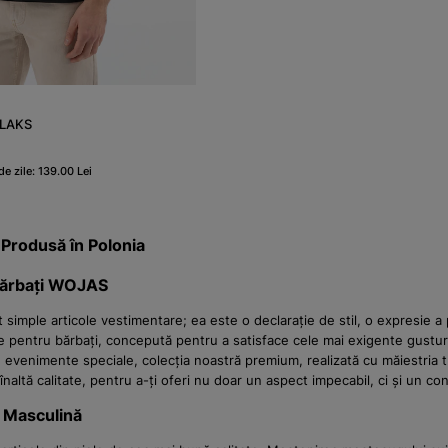
ELAKS
e zile: 139.00 Lei
 Produsă în Polonia
Bărbați WOJAS
imple articole vestimentare; ea este o declarație de stil, o expresie a p
te pentru bărbați, concepută pentru a satisface cele mai exigente gusturi
enimente speciale, colecția noastră premium, realizată cu măiestria trad
înaltă calitate, pentru a-ți oferi nu doar un aspect impecabil, ci și un con
a Masculină