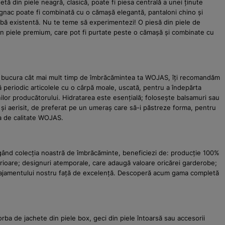
ă din piele neagră, clasică, poate fi piesa centrală a unei ținute
ognac poate fi combinată cu o cămașă elegantă, pantaloni chino și
robă existentă. Nu te teme să experimentezi! O piesă din piele de
din piele premium, care pot fi purtate peste o cămașă și combinate cu
a te bucura cât mai mult timp de îmbrăcămintea ta WOJAS, îți recomandăm
ță periodic articolele cu o cârpă moale, uscată, pentru a îndepărta
ilor producătorului. Hidratarea este esențială; folosește balsamuri sau
t și aerisit, de preferat pe un umeraș care să-i păstreze forma, pentru
ea de calitate WOJAS.
egând colecția noastră de îmbrăcăminte, beneficiezi de: producție 100%
perioare; designuri atemporale, care adaugă valoare oricărei garderobe;
angajamentului nostru față de excelență. Descoperă acum gama completă
rba de jachete din piele box, geci din piele întoarsă sau accesorii