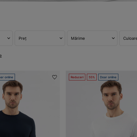
Preț
Mărime
Culoar
e
ar online
Reduceri
55%
Doar online