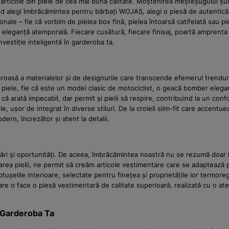
rticole din piele de cea mai bună calitate. Moștenirea meșteșugului șuie
nd alegi îmbrăcămintea pentru bărbați WOJAS, alegi o piesă de autentică 
ionale – fie că vorbim de pielea box fină, pielea întoarsă catifelată sau pi
 o eleganță atemporală. Fiecare cusătură, fiecare finisaj, poartă amprenta
nvestiție inteligentă în garderoba ta.
asă a materialelor și de designurile care transcende efemerul trenduril
in piele, fie că este un model clasic de motociclist, o geacă bomber elega
 că arată impecabil, dar permit și pielii să respire, contribuind la un co
ușor de integrat în diverse stiluri. De la croieli slim-fit care accentueaz
ern, încrezător și atent la detalii.
ri și oportunități. De aceea, îmbrăcămintea noastră nu se rezumă doar la
rea pielii, ne permit să creăm articole vestimentare care se adaptează 
ușelile interioare, selectate pentru finețea și proprietățile lor termoregl
e care o face o piesă vestimentară de calitate superioară, realizată cu o 
 Garderoba Ta