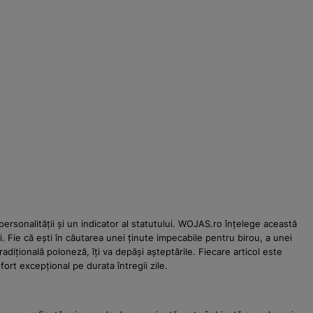
ersonalității și un indicator al statutului. WOJAS.ro înțelege această
. Fie că ești în căutarea unei ținute impecabile pentru birou, a unei
ițională poloneză, îți va depăși așteptările. Fiecare articol este
fort excepțional pe durata întregii zile.