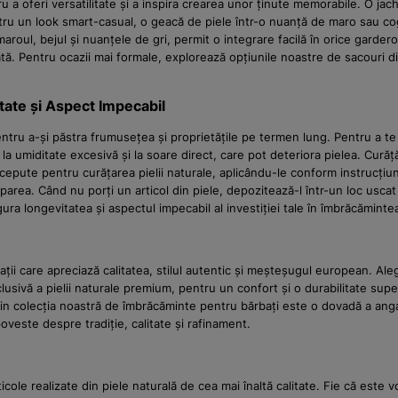
oferi versatilitate și a inspira crearea unor ținute memorabile. O jachet
entru un look smart-casual, o geacă de piele într-o nuanță de maro sau c
aroul, bejul și nuanțele de gri, permit o integrare facilă în orice garde
cată. Pentru ocazii mai formale, explorează opțiunile noastre de sacouri 
itate și Aspect Impecabil
 pentru a-și păstra frumusețea și proprietățile pe termen lung. Pentru 
 la umiditate excesivă și la soare direct, care pot deteriora pielea. Cură
epute pentru curățarea pielii naturale, aplicându-le conform instrucțiun
ăparea. Când nu porți un articol din piele, depozitează-l într-un loc usca
gura longevitatea și aspectul impecabil al investiției tale în îmbrăcămint
ții care apreciază calitatea, stilul autentic și meșteșugul european. Al
xclusivă a pielii naturale premium, pentru un confort și o durabilitate su
ol din colecția noastră de îmbrăcăminte pentru bărbați este o dovadă a 
oveste despre tradiție, calitate și rafinament.
le realizate din piele naturală de cea mai înaltă calitate. Fie că este vo