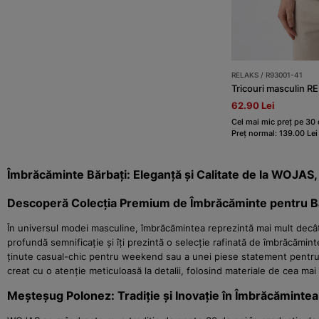
RELAKS / R93001-41
Tricouri masculin R
62.90 Lei
Cel mai mic preț pe 30 d
Preț normal: 139.00 Lei
Îmbrăcăminte Bărbați: Eleganță și Calitate de la WOJAS,
Descoperă Colecția Premium de Îmbrăcăminte pentru 
În universul modei masculine, îmbrăcămintea reprezintă mai mult decât s
profundă semnificație și îți prezintă o selecție rafinată de îmbrăcămin
ținute casual-chic pentru weekend sau a unei piese statement pentru ev
creat cu o atenție meticuloasă la detalii, folosind materiale de cea mai 
Meșteșug Polonez: Tradiție și Inovație în Îmbrăcăminte