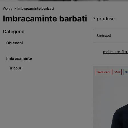
Wojas
Imbracaminte barbati
Imbracaminte barbati
7 produse
Categorie
Sortează
Obleceni
mai multe filtr
Imbracaminte
Tricouri
Reduceri
55%
Do