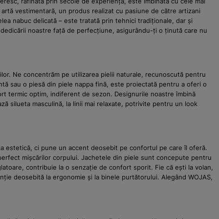
resc, rafinată prin secole de experiență, este îmbinată cu cele mai
artă vestimentară, un produs realizat cu pasiune de către artizani
elea nabuc delicată – este tratată prin tehnici tradiționale, dar și
 dedicării noastre față de perfecțiune, asigurându-ți o ținută care nu
or. Ne concentrăm pe utilizarea pielii naturale, recunoscută pentru
ntă sau o piesă din piele nappa fină, este proiectată pentru a oferi o
nfort termic optim, indiferent de sezon. Designurile noastre îmbină
ă silueta masculină, la linii mai relaxate, potrivite pentru un look
 estetică, ci pune un accent deosebit pe confortul pe care îl oferă.
perfect mișcărilor corpului. Jachetele din piele sunt concepute pentru
atoare, contribuie la o senzație de confort sporit. Fie că ești la volan,
atenție deosebită la ergonomie și la binele purtătorului. Alegând WOJAS,