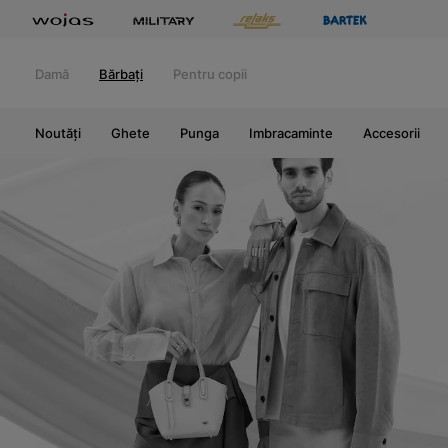
Damă
Bărbați
Pentru copii
Noutăți
Ghete
Punga
Imbracaminte
Accesorii