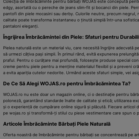
Colecția de îmbrăcăminte pentru bărbați WOJAS este concepută pentru a 
edgy, asortată cu o pereche de jeans slim-fit și bocanci din piele. P
pantofi din piele mocasini sau derby. Culorile neutre, precum negrul, m
calitate poate transforma instantaneu o ținută simplă într-una sofisti
pantaloni eleganți.
Îngrijirea Îmbrăcămintei din Piele: Sfaturi pentru Durabil
Pielea naturală este un material viu, care necesită îngrijire adecvată
să urmezi câțiva pași simpli. În primul rând, evită expunerea prelungită
praful. Pentru o curățare mai profundă, folosește produse special conc
creme pentru piele pentru a menține materialul flexibil și a preveni cr
a evita apariția cutelor nedorite. Urmând aceste sfaturi simple, vei asi
De Ce Să Alegi WOJAS.ro pentru Îmbrăcămintea Ta?
WOJAS.ro nu este doar un magazin online, ci o destinație pentru bărba
poloneză, garantând standarde înalte de calitate și etică; utilizarea e
și o experiență de cumpărare online sigură și plăcută. Fiecare artic
pe wojas.ro și transformă-ți stilul cu piese vestimentare care spun o p
Articole Îmbrăcăminte Bărbați Piele Naturală
Oferta noastră de îmbrăcăminte pentru bărbați se concentrează pe artico