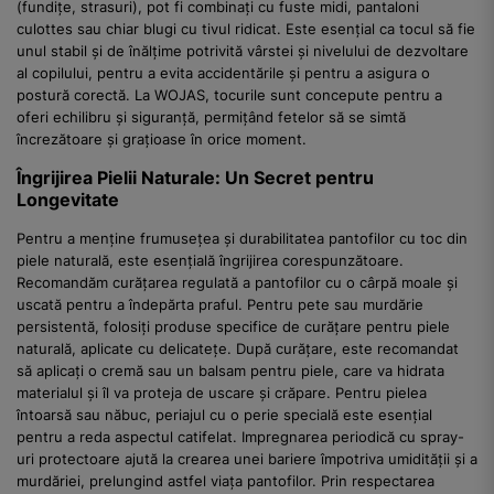
(fundițe, strasuri), pot fi combinați cu fuste midi, pantaloni
culottes sau chiar blugi cu tivul ridicat. Este esențial ca tocul să fie
unul stabil și de înălțime potrivită vârstei și nivelului de dezvoltare
al copilului, pentru a evita accidentările și pentru a asigura o
postură corectă. La WOJAS, tocurile sunt concepute pentru a
oferi echilibru și siguranță, permițând fetelor să se simtă
încrezătoare și grațioase în orice moment.
Îngrijirea Pielii Naturale: Un Secret pentru
Longevitate
Pentru a menține frumusețea și durabilitatea pantofilor cu toc din
piele naturală, este esențială îngrijirea corespunzătoare.
Recomandăm curățarea regulată a pantofilor cu o cârpă moale și
uscată pentru a îndepărta praful. Pentru pete sau murdărie
persistentă, folosiți produse specifice de curățare pentru piele
naturală, aplicate cu delicatețe. După curățare, este recomandat
să aplicați o cremă sau un balsam pentru piele, care va hidrata
materialul și îl va proteja de uscare și crăpare. Pentru pielea
întoarsă sau năbuc, periajul cu o perie specială este esențial
pentru a reda aspectul catifelat. Impregnarea periodică cu spray-
uri protectoare ajută la crearea unei bariere împotriva umidității și a
murdăriei, prelungind astfel viața pantofilor. Prin respectarea