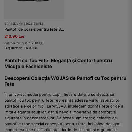
BARTEK / W-68025/SZ/PL5
Pantofi de ocazie pentru fete BARTEK W-68025/SZ/PL5, multi
213.90 Lei
Cel mai mic preț: 188.10 Lei
Preț normal: 329.00 Lei
Pantofi cu Toc Fete: Eleganță și Confort pentru
Micuțele Fashioniste
Descoperă Colecția WOJAS de Pantofi cu Toc pentru
Fete
În universul modei pentru copii, fiecare detaliu contează, iar
pantofii cu toc pentru fete reprezintă adesea vârful aspirațiilor
stilistice ale celor mici. La WOJAS, înțelegem dorința fetelor de a
imita eleganța adulților, dar și nevoia imperativă de confort și
siguranță în dezvoltarea lor. De aceea, am creat o selecție de
pantofi cu toc special concepuți pentru fete, îmbinând designul
modern cu cele mai înalte standarde de calitate și ergonomie.