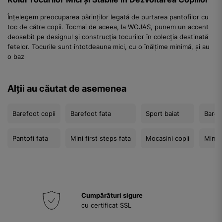
Înțelegem preocuparea părinților legată de purtarea pantofilor cu
toc de către copii. Tocmai de aceea, la WOJAS, punem un accent
deosebit pe designul și construcția tocurilor în colecția destinată
fetelor. Tocurile sunt întotdeauna mici, cu o înălțime minimă, și au
o baz
Alții au căutat de asemenea
Barefoot copii
Barefoot fata
Sport baiat
Baref
Pantofi fata
Mini first steps fata
Mocasini copii
Mini f
Cumpărături sigure
cu certificat SSL