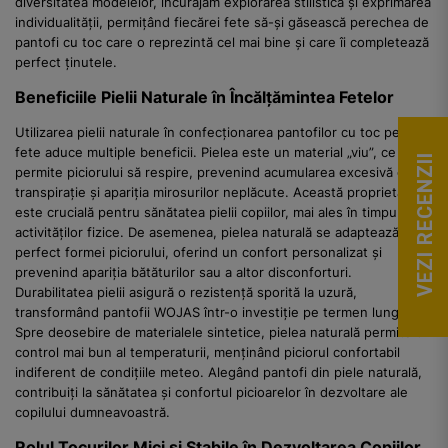
diversitatea modelelor, încurajăm explorarea stilistică și exprimarea
individualității, permițând fiecărei fete să-și găsească perechea de
pantofi cu toc care o reprezintă cel mai bine și care îi completează
perfect ținutele.
Beneficiile Pielii Naturale în Încălțămintea Fetelor
Utilizarea pielii naturale în confecționarea pantofilor cu toc pentru
fete aduce multiple beneficii. Pielea este un material „viu”, ce
VEZI RECENZII
permite piciorului să respire, prevenind acumularea excesivă de
transpirație și apariția mirosurilor neplăcute. Această proprietate
este crucială pentru sănătatea pielii copiilor, mai ales în timpul
activităților fizice. De asemenea, pielea naturală se adaptează
perfect formei piciorului, oferind un confort personalizat și
prevenind apariția bătăturilor sau a altor disconforturi.
Durabilitatea pielii asigură o rezistență sporită la uzură,
transformând pantofii WOJAS într-o investiție pe termen lung.
Spre deosebire de materialele sintetice, pielea naturală permite un
control mai bun al temperaturii, menținând piciorul confortabil
indiferent de condițiile meteo. Alegând pantofi din piele naturală,
contribuiți la sănătatea și confortul picioarelor în dezvoltare ale
copilului dumneavoastră.
Rolul Tocurilor Mici și Stabile în Dezvoltarea Copiilor