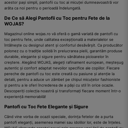
acestor pași simpli, pantofii cu toc ai micuței dumneavoastră vor
arăta ca noi pentru o perioadă îndelungată.
De Ce să Alegi Pantofii cu Toc pentru Fete de la
WOJAS?
Magazinul online wojas.ro vă oferă o gamă variată de pantofi cu
toc pentru fete, unde calitatea excepțională a materialelor se
întâlnește cu designul atent și confortul desăvârșit. Ca producător
polonez cu o tradiție solidă în prelucrarea pielii, garantăm produse
durabile, elegante și sigure pentru sănătatea picioarelor în
creștere. Alegând WOJAS, alegeți rafinament european, meșteșug
autentic și confort adaptat nevoilor specifice ale copiilor. Fiecare
pereche de pantofi cu toc este creată cu pasiune și atenție la
detalii, pentru a aduce un zâmbet pe chipul micuțelor fashioniste
și pentru a le oferi încrederea de a păși cu stil în orice ocazie.
Descoperiți colecția noastră și transformați fiecare moment într-o
experiență memorabilă!
Pantofi cu Toc Fete Elegante și Sigure
Când vine vorba de ocazii speciale, dorința fetelor de a purta
pantofi eleganți, asemenea mamei sau idolilor lor, este de înțeles.