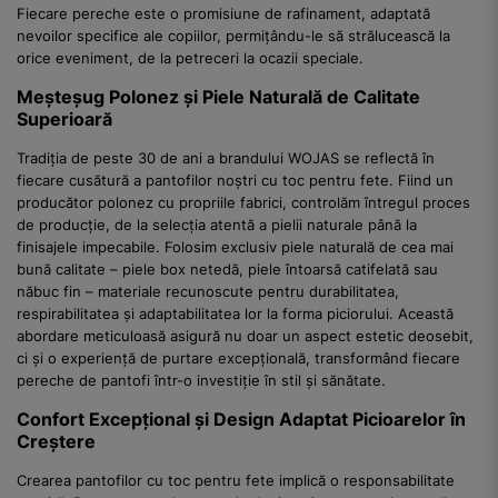
Fiecare pereche este o promisiune de rafinament, adaptată
nevoilor specifice ale copiilor, permițându-le să strălucească la
orice eveniment, de la petreceri la ocazii speciale.
Meșteșug Polonez și Piele Naturală de Calitate
Superioară
Tradiția de peste 30 de ani a brandului WOJAS se reflectă în
fiecare cusătură a pantofilor noștri cu toc pentru fete. Fiind un
producător polonez cu propriile fabrici, controlăm întregul proces
de producție, de la selecția atentă a pielii naturale până la
finisajele impecabile. Folosim exclusiv piele naturală de cea mai
bună calitate – piele box netedă, piele întoarsă catifelată sau
năbuc fin – materiale recunoscute pentru durabilitatea,
respirabilitatea și adaptabilitatea lor la forma piciorului. Această
abordare meticuloasă asigură nu doar un aspect estetic deosebit,
ci și o experiență de purtare excepțională, transformând fiecare
pereche de pantofi într-o investiție în stil și sănătate.
Confort Excepțional și Design Adaptat Picioarelor în
Creștere
Crearea pantofilor cu toc pentru fete implică o responsabilitate