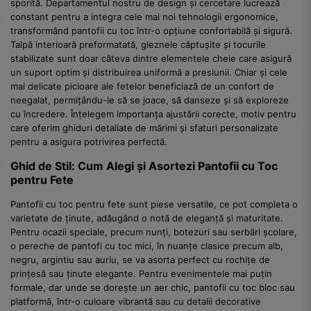
sporită. Departamentul nostru de design și cercetare lucrează
constant pentru a integra cele mai noi tehnologii ergonomice,
transformând pantofii cu toc într-o opțiune confortabilă și sigură.
Talpă interioară preformatată, gleznele căptușite și tocurile
stabilizate sunt doar câteva dintre elementele cheie care asigură
un suport optim și distribuirea uniformă a presiunii. Chiar și cele
mai delicate picioare ale fetelor beneficiază de un confort de
neegalat, permițându-le să se joace, să danseze și să exploreze
cu încredere. Înțelegem importanța ajustării corecte, motiv pentru
care oferim ghiduri detaliate de mărimi și sfaturi personalizate
pentru a asigura potrivirea perfectă.
Ghid de Stil: Cum Alegi și Asortezi Pantofii cu Toc
pentru Fete
Pantofii cu toc pentru fete sunt piese versatile, ce pot completa o
varietate de ținute, adăugând o notă de eleganță și maturitate.
Pentru ocazii speciale, precum nunți, botezuri sau serbări școlare,
o pereche de pantofi cu toc mici, în nuanțe clasice precum alb,
negru, argintiu sau auriu, se va asorta perfect cu rochițe de
prințesă sau ținute elegante. Pentru evenimentele mai puțin
formale, dar unde se dorește un aer chic, pantofii cu toc bloc sau
platformă, într-o culoare vibrantă sau cu detalii decorative