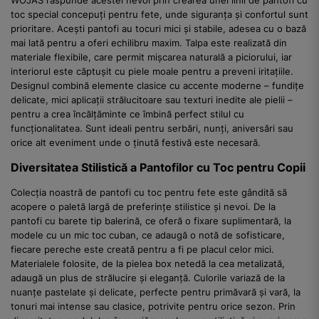
WOJAS răspunde acestei nevoi prin crearea unei linii de pantofi cu
toc special concepuți pentru fete, unde siguranța și confortul sunt
prioritare. Acești pantofi au tocuri mici și stabile, adesea cu o bază
mai lată pentru a oferi echilibru maxim. Talpa este realizată din
materiale flexibile, care permit mișcarea naturală a piciorului, iar
interiorul este căptușit cu piele moale pentru a preveni iritațiile.
Designul combină elemente clasice cu accente moderne – fundițe
delicate, mici aplicații strălucitoare sau texturi inedite ale pielii –
pentru a crea încălțăminte ce îmbină perfect stilul cu
funcționalitatea. Sunt ideali pentru serbări, nunți, aniversări sau
orice alt eveniment unde o ținută festivă este necesară.
Diversitatea Stilistică a Pantofilor cu Toc pentru Copii
Colecția noastră de pantofi cu toc pentru fete este gândită să
acopere o paletă largă de preferințe stilistice și nevoi. De la
pantofi cu barete tip balerină, ce oferă o fixare suplimentară, la
modele cu un mic toc cuban, ce adaugă o notă de sofisticare,
fiecare pereche este creată pentru a fi pe placul celor mici.
Materialele folosite, de la pielea box netedă la cea metalizată,
adaugă un plus de strălucire și eleganță. Culorile variază de la
nuanțe pastelate și delicate, perfecte pentru primăvară și vară, la
tonuri mai intense sau clasice, potrivite pentru orice sezon. Prin