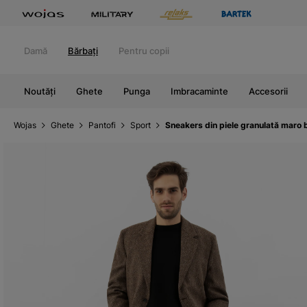
Damă
Bărbați
Pentru copii
Noutăți
Ghete
Punga
Imbracaminte
Accesorii
Wojas
Ghete
Pantofi
Sport
Sneakers din piele granulată maro