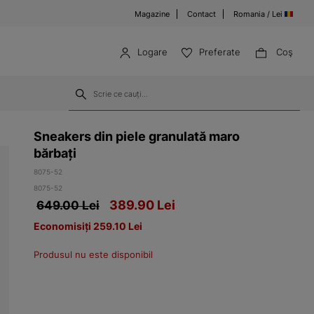
Magazine
Contact
Romania / Lei
Logare
Preferate
Coş
Sneakers din piele granulată maro
bărbați
8075-52
8075-52
389.90
Lei
649.00 Lei
Economisiți 259.10 Lei
Produsul nu este disponibil