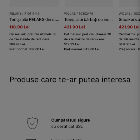
RELAKS / R10111-19
WOJAS / 10302-79
WOJAS / 103
Teniși albi RELAKS din stofă
Teniși albi bărbați cu inserții gri
118.90 Lei
421.90 Lei
421.90 Lei
Cel mai mic preț din ultimele 30
Cel mai mic preț din ultimele 30
Cel mai mic pr
de zile înainte de reducere:
de zile înainte de reducere:
de zile înaint
169.99 Lei
519.99 Lei
649.00 Lei
Preț normal: 339.00 Lei
Preț normal: 649.00 Lei
Preț normal: 
Produse care te-ar putea interesa
Cumpărături sigure
cu certificat SSL