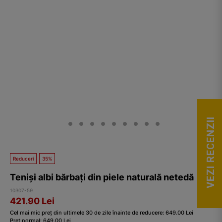
VEZI RECENZII
Reduceri
35%
Teniși albi bărbați din piele naturală netedă
10307-59
421.90
Lei
Cel mai mic preț din ultimele 30 de zile înainte de reducere:
649.00
Lei
Preț normal:
649.00
Lei