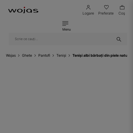
Logare
Preferate
Coş
Menu
Wojas
Ghete
Pantofi
Teniși
Teniși albi bărbați din piele natur