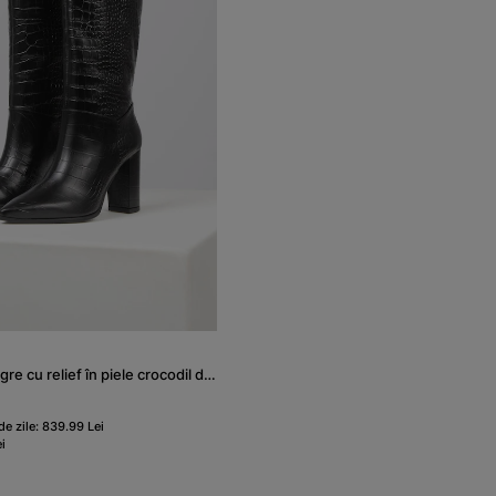
Cizme PREMIUM negre cu relief în piele crocodil damă
de zile: 839.99 Lei
i