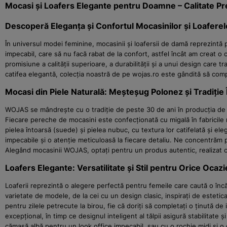
Mocasi și Loafers Elegante pentru Doamne – Calitate P
Descoperă Eleganța și Confortul Mocasinilor și Loafe
În universul modei feminine, mocasinii și loafersii de damă reprezint
impecabil, care să nu facă rabat de la confort, astfel încât am creat o
promisiune a calității superioare, a durabilității și a unui design care 
catifea elegantă, colecția noastră de pe wojas.ro este gândită să compl
Mocasi din Piele Naturală: Meșteșug Polonez și Tradiție
WOJAS se mândrește cu o tradiție de peste 30 de ani în producția de î
Fiecare pereche de mocasini este confecționată cu migală în fabricile no
pielea întoarsă (suede) și pielea nubuc, cu textura lor catifelată și el
impecabile și o atenție meticuloasă la fiecare detaliu. Ne concentrăm pe 
Alegând mocasinii WOJAS, optați pentru un produs autentic, realizat c
Loafers Elegante: Versatilitate și Stil pentru Orice Ocazi
Loaferii reprezintă o alegere perfectă pentru femeile care caută o înc
varietate de modele, de la cei cu un design clasic, inspirați de esteti
pentru zilele petrecute la birou, fie că doriți să completați o ținută de 
excepțional, în timp ce designul inteligent al tălpii asigură stabilitate
cămașă albă pentru un look office impecabil, sau cu o rochie midi și o