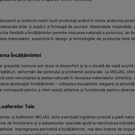
casinii și loafersii noștri sunt proiectați având în minte anatomia picioru
boseala chiar și după o zi întreagă de purtare. Materialele respirabile,
tia flexibilă a încălțămintei permite mișcarea naturală a piciorului, iar l
atea materialelor, expertiza în design și tehnologiile de producție face 
area Încălțămintei
ar greșelile comune pot duce la disconfort și la o durată de viață scurtă
a bătături, deformări ale piciorului și probleme posturale. La WOJAS, of
tă este renunțarea la pielea naturală în favoarea materialelor sintetice, c
rarea destinației încălțămintei – utilizarea mocasinilor eleganți la activi
e concepută pentru a oferi soluții stilistice și funcționale pentru diverse
 Loaferelor Tale
ilor și loaferelor WOJAS, este esențială îngrijirea corectă a pielii natu
me de întreținere și a balsamurilor speciale ajută la menținerea hidratări
tifelat. Impregnarea periodică a încălțămintei, mai ales înainte de expun