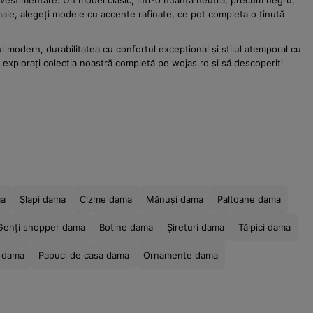
i vestimentare. Un model clasic, într-o nuanță neutră, precum negru,
rmale, alegeți modele cu accente rafinate, ce pot completa o ținută
modern, durabilitatea cu confortul excepțional și stilul atemporal cu
ă explorați colecția noastră completă pe wojas.ro și să descoperiți
ma
Șlapi dama
Cizme dama
Mănuși dama
Paltoane dama
Genți shopper dama
Botine dama
Șireturi dama
Tălpici dama
i dama
Papuci de casa dama
Ornamente dama