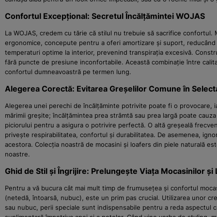
Confortul Excepțional: Secretul Încălțămintei WOJAS
La WOJAS, credem cu tărie că stilul nu trebuie să sacrifice confortul. Mo
ergonomice, concepute pentru a oferi amortizare și suport, reducând o
temperaturi optime la interior, prevenind transpirația excesivă. Construc
fără puncte de presiune inconfortabile. Această combinație între calit
confortul dumneavoastră pe termen lung.
Alegerea Corectă: Evitarea Greșelilor Comune în Select
Alegerea unei perechi de încălțăminte potrivite poate fi o provocare, i
mărimii greșite; încălțămintea prea strâmtă sau prea largă poate cauz
piciorului pentru a asigura o potrivire perfectă. O altă greșeală frecven
privește respirabilitatea, confortul și durabilitatea. De asemenea, igno
acestora. Colecția noastră de mocasini și loafers din piele naturală est
noastre.
Ghid de Stil și Îngrijire: Prelungește Viața Mocasinilor și
Pentru a vă bucura cât mai mult timp de frumusețea și confortul mocasin
(netedă, întoarsă, nubuc), este un prim pas crucial. Utilizarea unor cre
sau nubuc, perii speciale sunt indispensabile pentru a reda aspectul ca