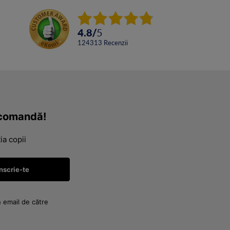
4.8
/
5
124313
Recenzii
a comandă!
ia copii
n email de către