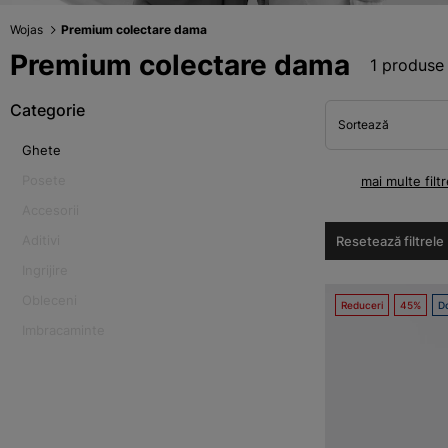
Wojas
Premium colectare dama
Premium colectare dama
1 produse
Categorie
Sortează
Ghete
Posete
mai multe filtr
Accesorii
Aditivi
Resetează filtrele
Ingrijire
Obleceni
Reduceri
45%
Do
Imbracaminte