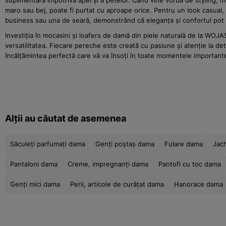
suplimentară împotriva apei și a petelor. Când vine vorba de styling, 
maro sau bej, poate fi purtat cu aproape orice. Pentru un look casual, 
business sau una de seară, demonstrând că eleganța și confortul po
Investiția în mocasini și loafers de damă din piele naturală de la WO
versatilitatea. Fiecare pereche este creată cu pasiune și atenție la de
încălțămintea perfectă care vă va însoți în toate momentele importante
Alții au căutat de asemenea
Săculeți parfumați dama
Genți poștaș dama
Fulare dama
Jac
Pantaloni dama
Creme, impregnanți dama
Pantofi cu toc dama
Genți mici dama
Perii, articole de curățat dama
Hanorace dama