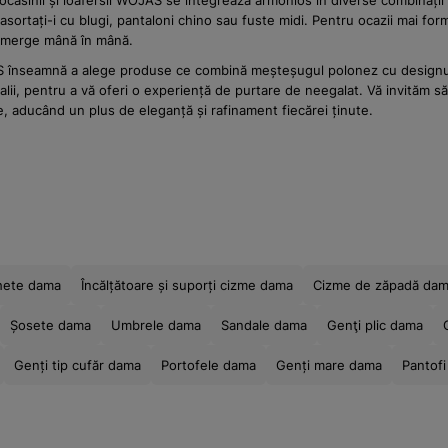
mocasinii și loafersii WOJAS se integrează armonios în diverse combinați
asortați-i cu blugi, pantaloni chino sau fuste midi. Pentru ocazii mai fo
t merge mână în mână.
JAS înseamnă a alege produse ce combină meșteșugul polonez cu designul 
talii, pentru a vă oferi o experiență de purtare de neegalat. Vă invităm s
, aducând un plus de eleganță și rafinament fiecărei ținute.
hete dama
Încălțătoare și suporți cizme dama
Cizme de zăpadă da
Șosete dama
Umbrele dama
Sandale dama
Genţi plic dama
Genți tip cufăr dama
Portofele dama
Genți mare dama
Pantof