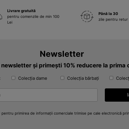
Livrare gratuită
Până la 30
pentru comenzile de min 100
zile pentru retur
Lei
Newsletter
a newsletter și primești 10% reducere la prim
:
Colecția dame
Colecția bărbați
Colecț
 pentru primirea de informații comerciale trimise pe cale electronică pri