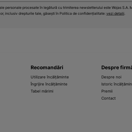
tale personale procesate în legătură cu trimiterea newsletterului este Wojas S.A. M
r, inclusiv drepturile tale, găsești în Politica de confidențialitate:
vezi detalii
.
Recomandări
Despre firm
Utilizare încălțăminte
Despre noi
Îngrijire încălțăminte
Istoric încălțămi
Tabel mărimi
Premii
Contact