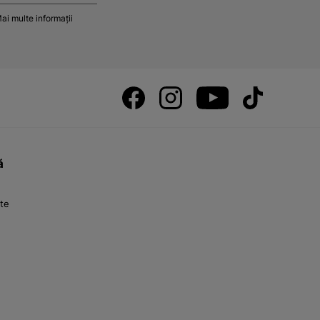
ai multe informații
ă
nte