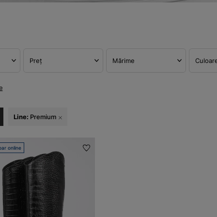
Preț
Mărime
Culoar
e
Line:
Premium
ar online