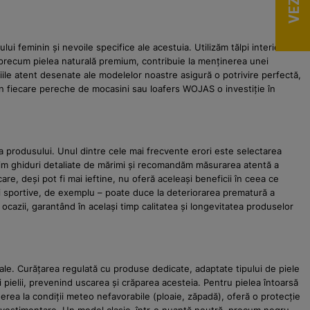
lui feminin și nevoile specifice ale acestuia. Utilizăm tălpi interioare
 precum pielea naturală premium, contribuie la menținerea unei
iniile atent desenate ale modelelor noastre asigură o potrivire perfectă,
din fiecare pereche de mocasini sau loafers WOJAS o investiție în
 a produsului. Unul dintre cele mai frecvente erori este selectarea
erim ghiduri detaliate de mărimi și recomandăm măsurarea atentă a
are, deși pot fi mai ieftine, nu oferă aceleași beneficii în ceea ce
tăți sportive, de exemplu – poate duce la deteriorarea prematură a
 ocazii, garantând în același timp calitatea și longevitatea produselor
rale. Curățarea regulată cu produse dedicate, adaptate tipului de piele
i pielii, prevenind uscarea și crăparea acesteia. Pentru pielea întoarsă
erea la condiții meteo nefavorabile (ploaie, zăpadă), oferă o protecție