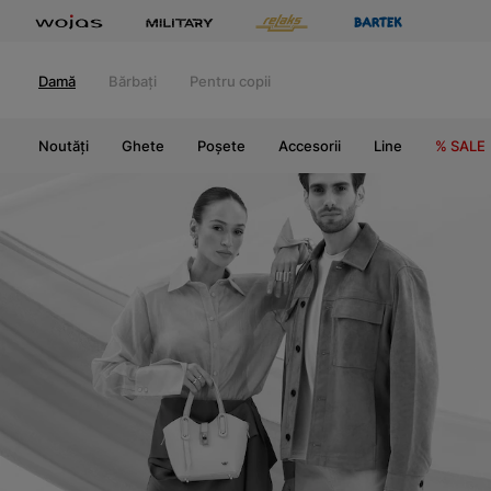
Damă
Bărbați
Pentru copii
Noutăți
Ghete
Poșete
Accesorii
Line
% SALE