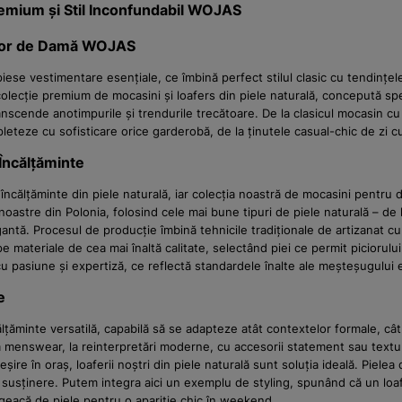
remium și Stil Inconfundabil WOJAS
relor de Damă WOJAS
ă piese vestimentare esențiale, ce îmbină perfect stilul clasic cu tend
 colecție premium de mocasini și loafers din piele naturală, concepută s
transcende anotimpurile și trendurile trecătoare. De la clasicul mocasin cu
eteze cu sofisticare orice garderobă, de la ținutele casual-chic de zi cu 
 Încălțăminte
ncălțăminte din piele naturală, iar colecția noastră de mocasini pentru
astre din Polonia, folosind cele mai bune tipuri de piele naturală – de la
egantă. Procesul de producție îmbină tehnicile tradiționale de artizanat c
materiale de cea mai înaltă calitate, selectând piei ce permit piciorului s
u pasiune și expertiză, ce reflectă standardele înalte ale meșteșugului
e
ălțăminte versatilă, capabilă să se adapteze atât contextelor formale, câ
ca menswear, la reinterpretări moderne, cu accesorii statement sau textur
ieșire în oraș, loaferii noștri din piele naturală sunt soluția ideală. Piel
 și susținere. Putem integra aici un exemplu de styling, spunând că un loaf
 geacă de piele pentru o apariție chic în weekend.