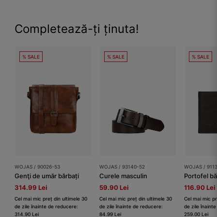
Completează-ți ținuta!
% SALE
% SALE
% SALE
WOJAS / 90026-53
WOJAS / 93140-52
WOJAS / 911
Genţi de umăr bărbați
Curele masculin
314.99 Lei
59.90 Lei
116.90 Lei
Cel mai mic preț din ultimele 30
Cel mai mic preț din ultimele 30
Cel mai mic pr
de zile înainte de reducere:
de zile înainte de reducere:
de zile înaint
314.90 Lei
84.99 Lei
259.00 Lei