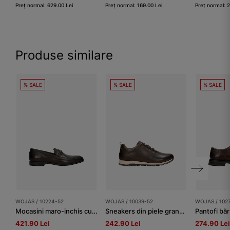
Preț normal: 629.00 Lei
Preț normal: 169.00 Lei
Preț normal: 
Produse similare
% SALE
% SALE
% SALE
WOJAS / 10224-52
WOJAS / 10039-52
WOJAS / 102
Mocasini maro-inchis cu decor metalic bărbați
Sneakers din piele granulată maro-închis bărbați
421.90 Lei
242.90 Lei
274.90 Lei