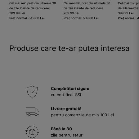
Cel mai mic preț din ultimele 30
Cel mai mic preț din ultimele 30
Cel mai mic pr
de zile înainte de reducere:
de zile înainte de reducere:
de zile înaint
389.99 Lei
269.99 Lei
399.99 Lei
Preț normal: 649.00 Lei
Preț normal: 539.00 Lei
Preț normal: 
Produse care te-ar putea interesa
Cumpărături sigure
cu certificat SSL
Livrare gratuită
pentru comenzile de min 100 Lei
Până la 30
zile pentru retur