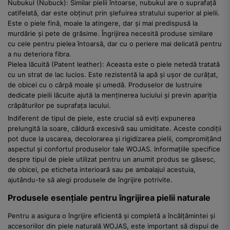
Nubukul (Nubuck): Similar pielii întoarse, nubukul are o suprafață
catifelată, dar este obținut prin șlefuirea stratului superior al pielii.
Este o piele fină, moale la atingere, dar și mai predispusă la
murdărie și pete de grăsime. Îngrijirea necesită produse similare
cu cele pentru pielea întoarsă, dar cu o periere mai delicată pentru
a nu deteriora fibra.
Pielea lăcuită (Patent leather): Aceasta este o piele netedă tratată
cu un strat de lac lucios. Este rezistentă la apă și ușor de curățat,
de obicei cu o cârpă moale și umedă. Produselor de lustruire
dedicate pielii lăcuite ajută la menținerea luciului și previn apariția
crăpăturilor pe suprafața lacului.
Indiferent de tipul de piele, este crucial să eviți expunerea
prelungită la soare, căldură excesivă sau umiditate. Aceste condiții
pot duce la uscarea, decolorarea și rigidizarea pielii, compromițând
aspectul și confortul produselor tale WOJAS. Informațiile specifice
despre tipul de piele utilizat pentru un anumit produs se găsesc,
de obicei, pe eticheta interioară sau pe ambalajul acestuia,
ajutându-te să alegi produsele de îngrijire potrivite.
Produsele esențiale pentru îngrijirea pielii naturale
Pentru a asigura o îngrijire eficientă și completă a încălțămintei și
accesoriilor din piele naturală WOJAS, este important să dispui de