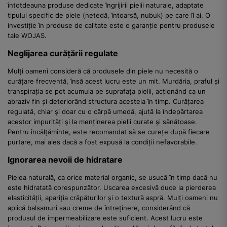
întotdeauna produse dedicate îngrijirii pielii naturale, adaptate
tipului specific de piele (netedă, întoarsă, nubuk) pe care îl ai. O
investiție în produse de calitate este o garanție pentru produsele
tale WOJAS.
Neglijarea curățării regulate
Mulți oameni consideră că produsele din piele nu necesită o
curățare frecventă, însă acest lucru este un mit. Murdăria, praful și
transpirația se pot acumula pe suprafața pielii, acționând ca un
abraziv fin și deteriorând structura acesteia în timp. Curățarea
regulată, chiar și doar cu o cârpă umedă, ajută la îndepărtarea
acestor impurități și la menținerea pielii curate și sănătoase.
Pentru încălțăminte, este recomandat să se curețe după fiecare
purtare, mai ales dacă a fost expusă la condiții nefavorabile.
Ignorarea nevoii de hidratare
Pielea naturală, ca orice material organic, se usucă în timp dacă nu
este hidratată corespunzător. Uscarea excesivă duce la pierderea
elasticității, apariția crăpăturilor și o textură aspră. Mulți oameni nu
aplică balsamuri sau creme de întreținere, considerând că
produsul de impermeabilizare este suficient. Acest lucru este