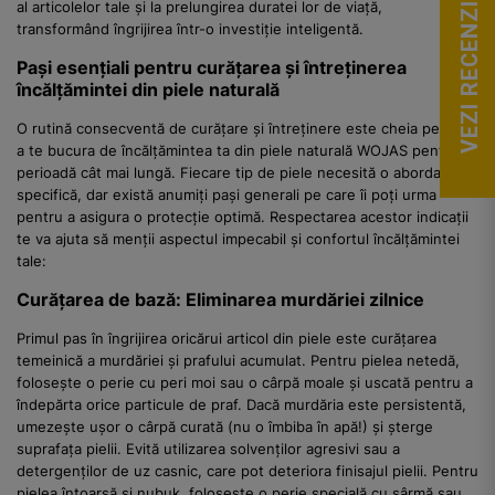
VEZI RECENZII
al articolelor tale și la prelungirea duratei lor de viață,
transformând îngrijirea într-o investiție inteligentă.
Pași esențiali pentru curățarea și întreținerea
încălțămintei din piele naturală
O rutină consecventă de curățare și întreținere este cheia pentru
a te bucura de încălțămintea ta din piele naturală WOJAS pentru o
perioadă cât mai lungă. Fiecare tip de piele necesită o abordare
specifică, dar există anumiți pași generali pe care îi poți urma
pentru a asigura o protecție optimă. Respectarea acestor indicații
te va ajuta să menții aspectul impecabil și confortul încălțămintei
tale:
Curățarea de bază: Eliminarea murdăriei zilnice
Primul pas în îngrijirea oricărui articol din piele este curățarea
temeinică a murdăriei și prafului acumulat. Pentru pielea netedă,
folosește o perie cu peri moi sau o cârpă moale și uscată pentru a
îndepărta orice particule de praf. Dacă murdăria este persistentă,
umezește ușor o cârpă curată (nu o îmbiba în apă!) și șterge
suprafața pielii. Evită utilizarea solvenților agresivi sau a
detergenților de uz casnic, care pot deteriora finisajul pielii. Pentru
pielea întoarsă și nubuk, folosește o perie specială cu sârmă sau