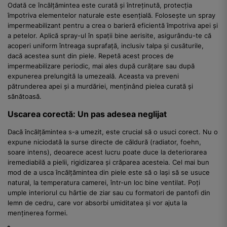
Odată ce încălțămintea este curată și întreținută, protecția
împotriva elementelor naturale este esențială. Folosește un spray
impermeabilizant pentru a crea o barieră eficientă împotriva apei și
a petelor. Aplică spray-ul în spații bine aerisite, asigurându-te că
acoperi uniform întreaga suprafață, inclusiv talpa și cusăturile,
dacă acestea sunt din piele. Repetă acest proces de
impermeabilizare periodic, mai ales după curățare sau după
expunerea prelungită la umezeală. Aceasta va preveni
pătrunderea apei și a murdăriei, menținând pielea curată și
sănătoasă.
Uscarea corectă: Un pas adesea neglijat
Dacă încălțămintea s-a umezit, este crucial să o usuci corect. Nu o
expune niciodată la surse directe de căldură (radiator, foehn,
soare intens), deoarece acest lucru poate duce la deteriorarea
iremediabilă a pielii, rigidizarea și crăparea acesteia. Cel mai bun
mod de a usca încălțămintea din piele este să o lași să se usuce
natural, la temperatura camerei, într-un loc bine ventilat. Poți
umple interiorul cu hârtie de ziar sau cu formatori de pantofi din
lemn de cedru, care vor absorbi umiditatea și vor ajuta la
menținerea formei.