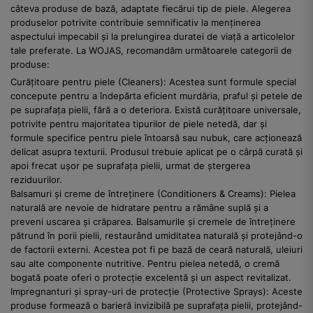
câteva produse de bază, adaptate fiecărui tip de piele. Alegerea
produselor potrivite contribuie semnificativ la menținerea
aspectului impecabil și la prelungirea duratei de viață a articolelor
tale preferate. La WOJAS, recomandăm următoarele categorii de
produse:
Curățitoare pentru piele (Cleaners): Acestea sunt formule special
concepute pentru a îndepărta eficient murdăria, praful și petele de
pe suprafața pielii, fără a o deteriora. Există curățitoare universale,
potrivite pentru majoritatea tipurilor de piele netedă, dar și
formule specifice pentru piele întoarsă sau nubuk, care acționează
delicat asupra texturii. Produsul trebuie aplicat pe o cârpă curată și
apoi frecat ușor pe suprafața pielii, urmat de ștergerea
reziduurilor.
Balsamuri și creme de întreținere (Conditioners & Creams): Pielea
naturală are nevoie de hidratare pentru a rămâne suplă și a
preveni uscarea și crăparea. Balsamurile și cremele de întreținere
pătrund în porii pielii, restaurând umiditatea naturală și protejând-o
de factorii externi. Acestea pot fi pe bază de ceară naturală, uleiuri
sau alte componente nutritive. Pentru pielea netedă, o cremă
bogată poate oferi o protecție excelentă și un aspect revitalizat.
Impregnanturi și spray-uri de protecție (Protective Sprays): Aceste
produse formează o barieră invizibilă pe suprafața pielii, protejând-