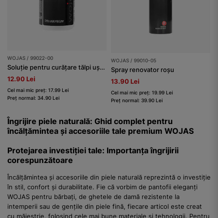
WOJAS / 99022-00
WOJAS / 99010-05
Soluție pentru curățare tălpi ușoare
Spray renovator roșu
12.90 Lei
13.90 Lei
Cel mai mic preț: 17.99 Lei
Cel mai mic preț: 19.99 Lei
Preț normal: 34.90 Lei
Preț normal: 39.90 Lei
Îngrijire piele naturală: Ghid complet pentru
încălțămintea și accesoriile tale premium WOJAS
Protejarea investiției tale: Importanța îngrijirii
corespunzătoare
Încălțămintea și accesoriile din piele naturală reprezintă o investiție
în stil, confort și durabilitate. Fie că vorbim de pantofii eleganți
WOJAS pentru bărbați, de ghetele de damă rezistente la
intemperii sau de gențile din piele fină, fiecare articol este creat
cu măiestrie, folosind cele mai bune materiale și tehnologii. Pentru