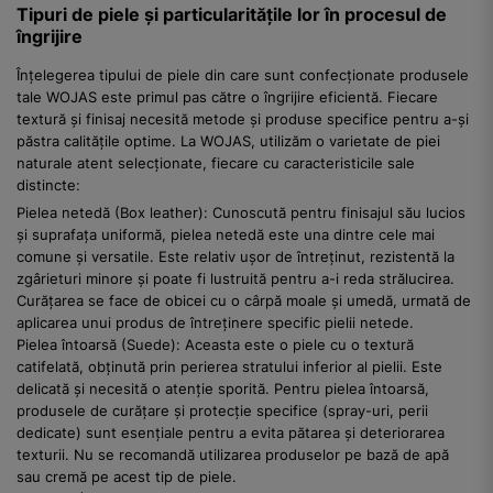
Tipuri de piele și particularitățile lor în procesul de
îngrijire
Înțelegerea tipului de piele din care sunt confecționate produsele
tale WOJAS este primul pas către o îngrijire eficientă. Fiecare
textură și finisaj necesită metode și produse specifice pentru a-și
păstra calitățile optime. La WOJAS, utilizăm o varietate de piei
naturale atent selecționate, fiecare cu caracteristicile sale
distincte:
Pielea netedă (Box leather): Cunoscută pentru finisajul său lucios
și suprafața uniformă, pielea netedă este una dintre cele mai
comune și versatile. Este relativ ușor de întreținut, rezistentă la
zgârieturi minore și poate fi lustruită pentru a-i reda strălucirea.
Curățarea se face de obicei cu o cârpă moale și umedă, urmată de
aplicarea unui produs de întreținere specific pielii netede.
Pielea întoarsă (Suede): Aceasta este o piele cu o textură
catifelată, obținută prin perierea stratului inferior al pielii. Este
delicată și necesită o atenție sporită. Pentru pielea întoarsă,
produsele de curățare și protecție specifice (spray-uri, perii
dedicate) sunt esențiale pentru a evita pătarea și deteriorarea
texturii. Nu se recomandă utilizarea produselor pe bază de apă
sau cremă pe acest tip de piele.