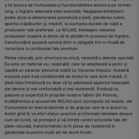
a te bucura de frumusețea și funcționalitatea acestora pe termen
lung, o îngrijire adecvată este esențială. Neglijarea întreținerii
poate duce la deteriorarea prematură a pielii, pierderea culorii,
apariția crăpăturilor și, implicit, la scurtarea duratei de viață a
produselor tale preferate. La WOJAS, înțelegem valoarea
produselor noastre și dorim să te ghidăm în procesul de îngrijire,
transformând această sarcină dintr-o obligație într-o rituală de
conectare cu produsele tale premium.
Pielea naturală, prin structura sa unică, necesită o atenție specială.
Ea este un material viu, respirabil, care se adaptează la picior și
capătă un caracter personal odată cu trecerea timpului. Această
evoluție este însă condiționată de modul în care este tratată. O
piele bine întreținută nu doar că își păstrează aspectul impecabil,
dar devine și mai confortabilă și mai rezistentă. Produsă cu
pasiune și expertiză în propriile noastre fabrici din Polonia,
încălțămintea și accesoriile WOJAS sunt concepute să reziste, dar
frumusețea lor eternă depinde și de grija pe care le-o acorzi tu.
Acest ghid îți va oferi sfaturi practice și informații detaliate despre
cum să cureți, să protejezi și să întreții corect articolele tale din
piele naturală, transformându-le în piese de rezistență în
garderoba ta pentru mulți ani de acum încolo.