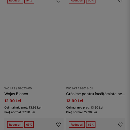
Reduceri
54%
Reduceri
50%
WOJAS / 99023-00
WOJAS / 99018-01
Wojas Bianco
Grăsime pentru încălțăminte negru 50 ml
12.90 Lei
13.99 Lei
Cel mai mic preț: 13.99 Lei
Cel mai mic preț: 13.90 Lei
Preț normal: 27.90 Lei
Preț normal: 27.90 Lei
Reduceri
65%
Reduceri
65%