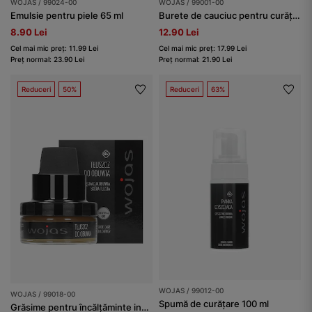
WOJAS / 99024-00
WOJAS / 99001-00
Emulsie pentru piele 65 ml
Burete de cauciuc pentru curățare încălțăminte
8.90 Lei
12.90 Lei
Cel mai mic preț: 11.99 Lei
Cel mai mic preț: 17.99 Lei
Preț normal: 23.90 Lei
Preț normal: 21.90 Lei
Reduceri
50%
Reduceri
63%
WOJAS / 99012-00
WOJAS / 99018-00
Spumă de curățare 100 ml
Grăsime pentru încălțăminte incolor 50 ml