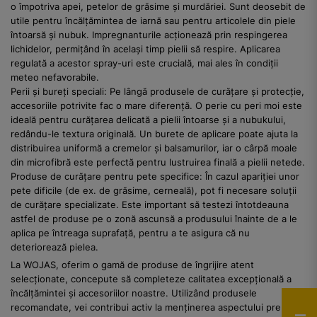
o împotriva apei, petelor de grăsime și murdăriei. Sunt deosebit de
utile pentru încălțămintea de iarnă sau pentru articolele din piele
întoarsă și nubuk. Impregnanturile acționează prin respingerea
lichidelor, permițând în același timp pielii să respire. Aplicarea
regulată a acestor spray-uri este crucială, mai ales în condiții
meteo nefavorabile.
Perii și bureți speciali: Pe lângă produsele de curățare și protecție,
accesoriile potrivite fac o mare diferență. O perie cu peri moi este
ideală pentru curățarea delicată a pielii întoarse și a nubukului,
redându-le textura originală. Un burete de aplicare poate ajuta la
distribuirea uniformă a cremelor și balsamurilor, iar o cârpă moale
din microfibră este perfectă pentru lustruirea finală a pielii netede.
Produse de curățare pentru pete specifice: În cazul apariției unor
pete dificile (de ex. de grăsime, cerneală), pot fi necesare soluții
de curățare specializate. Este important să testezi întotdeauna
astfel de produse pe o zonă ascunsă a produsului înainte de a le
aplica pe întreaga suprafață, pentru a te asigura că nu
deteriorează pielea.
La WOJAS, oferim o gamă de produse de îngrijire atent
selecționate, concepute să completeze calitatea excepțională a
încălțămintei și accesoriilor noastre. Utilizând produsele
recomandate, vei contribui activ la menținerea aspectului premium