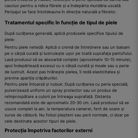
cauciuc pentru a ridica fibrele și a îndepărta murdăria uscată.
Perișajul se face întotdeauna în direcția naturală a fibrelor.
Tratamentul specific în funcție de tipul de piele
După curățarea generală, aplică produsele specifice tipului de
piele:
Pentru piele netedă: Aplică o cremă de întreținere sau un balsam
pe o cârpă curată și lustruiește ușor pe toată suprafața pantofului.
Lasă produsul să se absoarbă complet (aproximativ 10-15 minute),
apoi îndepărtează excesul cu o cârpă curată și moale sau o perie
de lustruit. Acest pas hrănește pielea, îi redă elasticitatea și
previne apariția crăpăturilor.
Pentru piele întoarsă și nubuk: După curățarea cu peria specială,
pulverizează uniform un spray protector sau un produs de
reîmprospătare a culorii pe întreaga suprafață. Distanța
recomandată este de aproximativ 20-30 cm. Lasă produsul să se
usuce complet la aer, la temperatura camerei, ferit de soare și
surse de căldură. Nu folosi piepteni sau perii normale, ci doar pe
cele destinate acestor tipuri de piele.
Protecția împotriva factorilor externi