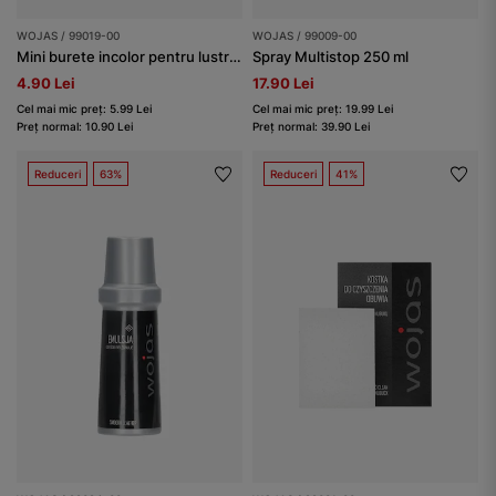
WOJAS / 99019-00
WOJAS / 99009-00
Mini burete incolor pentru lustruirea încălțămintei
Spray Multistop 250 ml
4.90 Lei
17.90 Lei
Cel mai mic preț: 5.99 Lei
Cel mai mic preț: 19.99 Lei
Preț normal: 10.90 Lei
Preț normal: 39.90 Lei
Reduceri
63%
Reduceri
41%