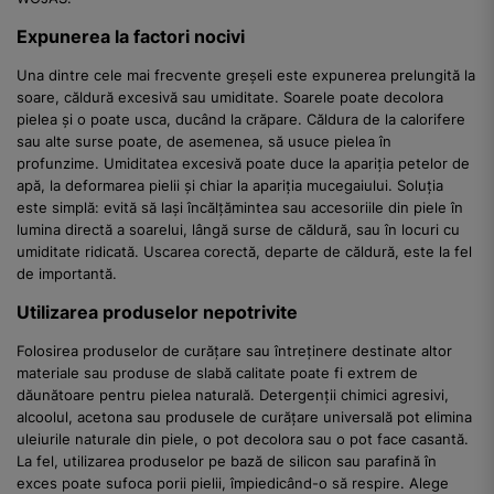
Expunerea la factori nocivi
Una dintre cele mai frecvente greșeli este expunerea prelungită la
soare, căldură excesivă sau umiditate. Soarele poate decolora
pielea și o poate usca, ducând la crăpare. Căldura de la calorifere
sau alte surse poate, de asemenea, să usuce pielea în
profunzime. Umiditatea excesivă poate duce la apariția petelor de
apă, la deformarea pielii și chiar la apariția mucegaiului. Soluția
este simplă: evită să lași încălțămintea sau accesoriile din piele în
lumina directă a soarelui, lângă surse de căldură, sau în locuri cu
umiditate ridicată. Uscarea corectă, departe de căldură, este la fel
de importantă.
Utilizarea produselor nepotrivite
Folosirea produselor de curățare sau întreținere destinate altor
materiale sau produse de slabă calitate poate fi extrem de
dăunătoare pentru pielea naturală. Detergenții chimici agresivi,
alcoolul, acetona sau produsele de curățare universală pot elimina
uleiurile naturale din piele, o pot decolora sau o pot face casantă.
La fel, utilizarea produselor pe bază de silicon sau parafină în
exces poate sufoca porii pielii, împiedicând-o să respire. Alege