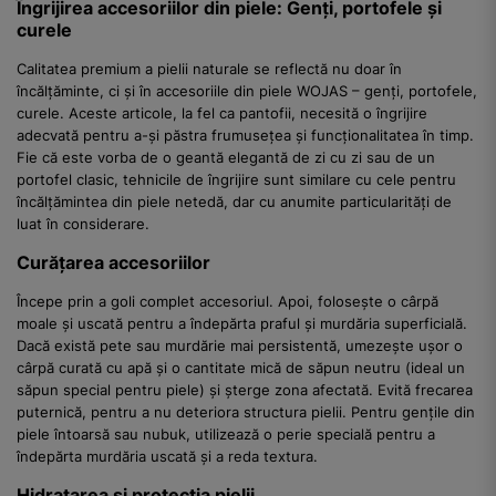
Îngrijirea accesoriilor din piele: Genți, portofele și
curele
Calitatea premium a pielii naturale se reflectă nu doar în
încălțăminte, ci și în accesoriile din piele WOJAS – genți, portofele,
curele. Aceste articole, la fel ca pantofii, necesită o îngrijire
adecvată pentru a-și păstra frumusețea și funcționalitatea în timp.
Fie că este vorba de o geantă elegantă de zi cu zi sau de un
portofel clasic, tehnicile de îngrijire sunt similare cu cele pentru
încălțămintea din piele netedă, dar cu anumite particularități de
luat în considerare.
Curățarea accesoriilor
Începe prin a goli complet accesoriul. Apoi, folosește o cârpă
moale și uscată pentru a îndepărta praful și murdăria superficială.
Dacă există pete sau murdărie mai persistentă, umezește ușor o
cârpă curată cu apă și o cantitate mică de săpun neutru (ideal un
săpun special pentru piele) și șterge zona afectată. Evită frecarea
puternică, pentru a nu deteriora structura pielii. Pentru gențile din
piele întoarsă sau nubuk, utilizează o perie specială pentru a
îndepărta murdăria uscată și a reda textura.
Hidratarea și protecția pielii