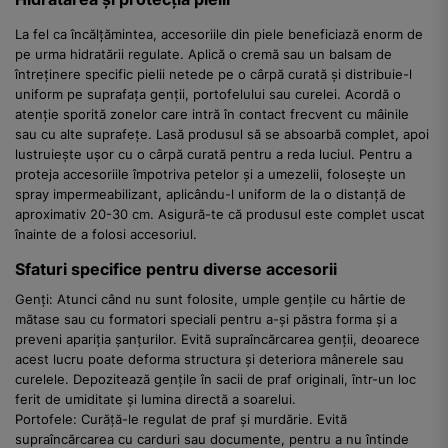
La fel ca încălțămintea, accesoriile din piele beneficiază enorm de
pe urma hidratării regulate. Aplică o cremă sau un balsam de
întreținere specific pielii netede pe o cârpă curată și distribuie-l
uniform pe suprafața genții, portofelului sau curelei. Acordă o
atenție sporită zonelor care intră în contact frecvent cu mâinile
sau cu alte suprafețe. Lasă produsul să se absoarbă complet, apoi
lustruiește ușor cu o cârpă curată pentru a reda luciul. Pentru a
proteja accesoriile împotriva petelor și a umezelii, folosește un
spray impermeabilizant, aplicându-l uniform de la o distanță de
aproximativ 20-30 cm. Asigură-te că produsul este complet uscat
înainte de a folosi accesoriul.
Sfaturi specifice pentru diverse accesorii
Genți: Atunci când nu sunt folosite, umple gențile cu hârtie de
mătase sau cu formatori speciali pentru a-și păstra forma și a
preveni apariția șanțurilor. Evită supraîncărcarea genții, deoarece
acest lucru poate deforma structura și deteriora mânerele sau
curelele. Depozitează gențile în sacii de praf originali, într-un loc
ferit de umiditate și lumina directă a soarelui.
Portofele: Curăță-le regulat de praf și murdărie. Evită
supraîncărcarea cu carduri sau documente, pentru a nu întinde