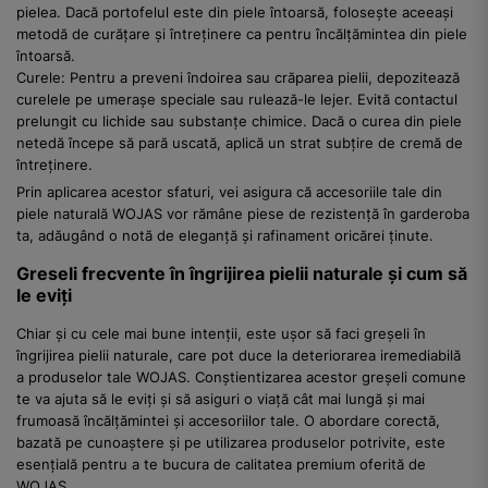
pielea. Dacă portofelul este din piele întoarsă, folosește aceeași
metodă de curățare și întreținere ca pentru încălțămintea din piele
întoarsă.
Curele: Pentru a preveni îndoirea sau crăparea pielii, depozitează
curelele pe umerașe speciale sau rulează-le lejer. Evită contactul
prelungit cu lichide sau substanțe chimice. Dacă o curea din piele
netedă începe să pară uscată, aplică un strat subțire de cremă de
întreținere.
Prin aplicarea acestor sfaturi, vei asigura că accesoriile tale din
piele naturală WOJAS vor rămâne piese de rezistență în garderoba
ta, adăugând o notă de eleganță și rafinament oricărei ținute.
Greseli frecvente în îngrijirea pielii naturale și cum să
le eviți
Chiar și cu cele mai bune intenții, este ușor să faci greșeli în
îngrijirea pielii naturale, care pot duce la deteriorarea iremediabilă
a produselor tale WOJAS. Conștientizarea acestor greșeli comune
te va ajuta să le eviți și să asiguri o viață cât mai lungă și mai
frumoasă încălțămintei și accesoriilor tale. O abordare corectă,
bazată pe cunoaștere și pe utilizarea produselor potrivite, este
esențială pentru a te bucura de calitatea premium oferită de
WOJAS.