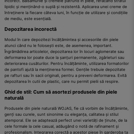
incorect. Balsamurile și cremele pătrund în piele, refăcând stratul
lipidic și menținând-o suplă și rezistentă. Aplicarea unei creme de
întreținere la fiecare câteva luni, în funcție de utilizare și condițiile
de mediu, este esențială.
Depozitarea incorectă
Modul în care depozitezi încălțămintea și accesoriile din piele
atunci când nu le folosești este, de asemenea, important.
Îngrămădirea articolelor, depozitarea lor în locuri aglomerate sau
deformarea lor poate duce la șanțuri permanente, zgârieturi sau
deteriorarea cusăturilor. Pentru încălțăminte, utilizarea formatorilor
de pantofi ajută la menținerea formei. Gențile trebuie depozitate
pe rafturi sau în sacii originali, pentru a preveni deformarea. Evită
depozitarea în cutii de plastic, care nu permit pielii să respire.
Ghid de stil: Cum să asortezi produsele din piele
naturală
Produsele din piele naturală WOJAS, fie că vorbim de încălțăminte,
genți sau curele, sunt sinonime cu eleganța, calitatea și stilul
atemporal. Ele se adaptează perfect unei varietăți de ținute, de la
cele formale la cele casual, adăugând o notă de rafinament și
profesionalism. Integrarea corectă a acestor piese în garderoba ta