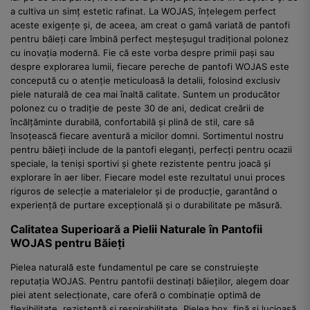
a cultiva un simț estetic rafinat. La WOJAS, înțelegem perfect
aceste exigențe și, de aceea, am creat o gamă variată de pantofi
pentru băieți care îmbină perfect meșteșugul tradițional polonez
cu inovația modernă. Fie că este vorba despre primii pași sau
despre explorarea lumii, fiecare pereche de pantofi WOJAS este
concepută cu o atenție meticuloasă la detalii, folosind exclusiv
piele naturală de cea mai înaltă calitate. Suntem un producător
polonez cu o tradiție de peste 30 de ani, dedicat creării de
încălțăminte durabilă, confortabilă și plină de stil, care să
însoțească fiecare aventură a micilor domni. Sortimentul nostru
pentru băieți include de la pantofi eleganți, perfecți pentru ocazii
speciale, la teniși sportivi și ghete rezistente pentru joacă și
explorare în aer liber. Fiecare model este rezultatul unui proces
riguros de selecție a materialelor și de producție, garantând o
experiență de purtare excepțională și o durabilitate pe măsură.
Calitatea Superioară a Pielii Naturale în Pantofii
WOJAS pentru Băieți
Pielea naturală este fundamentul pe care se construiește
reputația WOJAS. Pentru pantofii destinați băieților, alegem doar
piei atent selecționate, care oferă o combinație optimă de
flexibilitate, rezistență și respirabilitate. Pielea box, fină și lucioasă,