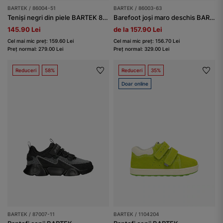
BARTEK / 86004-51
BARTEK / 86003-63
Teniși negri din piele BARTEK 86004-51
Barefoot joși maro deschis BARTEK 86003-63
145.90 Lei
de la 157.90 Lei
Cel mai mic preț: 159.60 Lei
Cel mai mic preț: 156.70 Lei
Preț normal: 279.00 Lei
Preț normal: 329.00 Lei
Reduceri
58%
Reduceri
35%
Doar online
BARTEK / 87007-11
BARTEK / 1104204