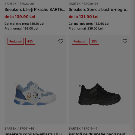
BARTEK / 87033-29
BARTEK / 87029-46
Sneakers băieți Pikachu BARTEK 87033-29
Sneakers Sonic albastru-negru cu tălpi luminoase BARTEK 87029-46
de la 109.90 Lei
de la 131.90 Lei
Cel mai mic preț: 189.10 Lei
Cel mai mic preț: 182.40 Lei
Preț normal: 199.00 Lei
Preț normal: 239.00 Lei
Reduceri
45%
Reduceri
35%
BARTEK / 87041-46
BARTEK / 87011-41
Sneakers copii alb-albastru Bluey cu talpă luminoasă BARTEK 87041-46
Pantofi de drumeție negri pentru copii BARTEK 87011-41