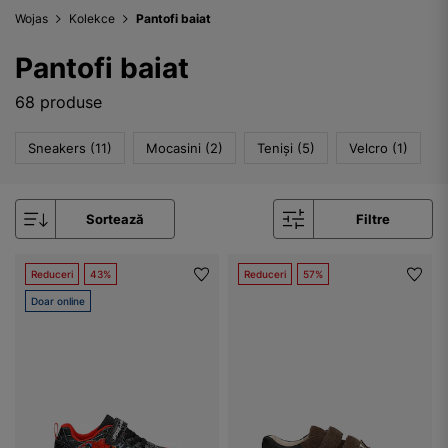
Wojas
Kolekce
Pantofi baiat
Pantofi baiat
68 produse
Sneakers (11)
Mocasini (2)
Teniși (5)
Velcro (1)
Sortează
Filtre
Reduceri
43%
Reduceri
57%
Doar online