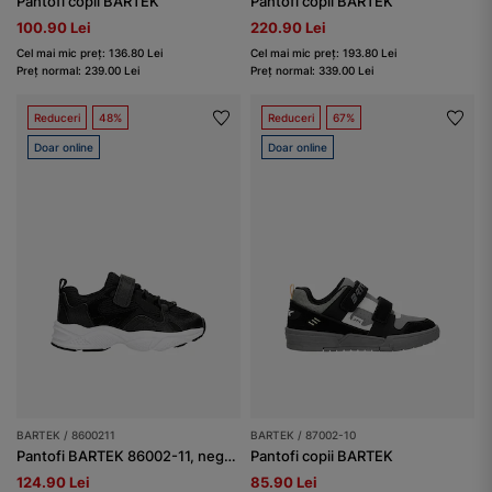
Pantofi copii BARTEK
Pantofi copii BARTEK
100.90 Lei
220.90 Lei
Cel mai mic preț: 136.80 Lei
Cel mai mic preț: 193.80 Lei
Preț normal: 239.00 Lei
Preț normal: 339.00 Lei
Reduceri
48%
Reduceri
67%
Doar online
Doar online
BARTEK / 8600211
BARTEK / 87002-10
Pantofi BARTEK 86002-11, negru-alb
Pantofi copii BARTEK
124.90 Lei
85.90 Lei