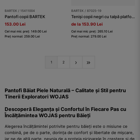
BARTEK / 15411004
BARTEK / 87025-19
Pantofi copii BARTEK
Teniși copii negri cu talpă platformă BARTEK 87025-19
153.00 Lei
de la 153.90 Lei
Cel mai mic preț: 149.00 Lei
Cel mai mic preț: 265.10 Lei
Preț normal: 259.00 Lei
Preț normal: 279.00 Lei
1
2
Pantofi Băiat Piele Naturală – Calitate și Stil pentru
Tinerii Exploratori WOJAS
Descoperă Eleganța și Confortul în Fiecare Pas cu
Încălțămintea WOJAS pentru Băieți
Alegerea încălțămintei potrivite pentru băieți este o misiune ce
combină, pe de o parte, dorința de confort și libertate de mișcare,
iar pe de altă parte, nevoia de a proteja picioarele în creștere și de