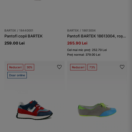
BARTEK / 18440001
BARTEK / 18613004
Pantofi copii BARTEK
Pantofi BARTEK 18613004, roșu-albastru
259.00 Lei
265.90 Lei
Cel mai mic preț: 252.70 Lei
Preț normal: 379.00 Lei
Reduceri
30%
Reduceri
73%
Doar online