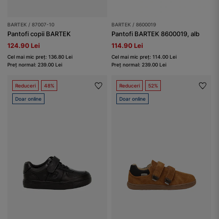
BARTEK / 87007-10
BARTEK / 8600019
Pantofi copii BARTEK
Pantofi BARTEK 8600019, alb
124.90 Lei
114.90 Lei
Cel mai mic preț: 136.80 Lei
Cel mai mic preț: 114.00 Lei
Preț normal: 239.00 Lei
Preț normal: 239.00 Lei
Reduceri
48%
Reduceri
52%
Doar online
Doar online