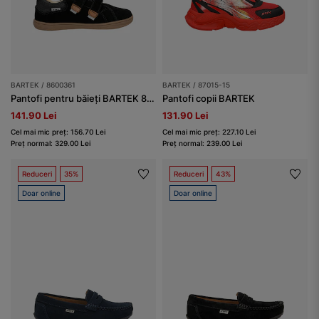
BARTEK / 8600361
BARTEK / 87015-15
Pantofi pentru băieți BARTEK 86003-61, negru-maro
Pantofi copii BARTEK
141.90 Lei
131.90 Lei
Cel mai mic preț: 156.70 Lei
Cel mai mic preț: 227.10 Lei
Preț normal: 329.00 Lei
Preț normal: 239.00 Lei
Reduceri
35%
Reduceri
43%
Doar online
Doar online