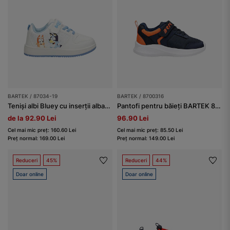
BARTEK / 87034-19
BARTEK / 8700316
Teniși albi Bluey cu inserții albastre BARTEK 87034-19
Pantofi pentru băieți BARTEK 87003-16, bleumarin-portocaliu
de la 92.90 Lei
96.90 Lei
Cel mai mic preț: 160.60 Lei
Cel mai mic preț: 85.50 Lei
Preț normal: 169.00 Lei
Preț normal: 149.00 Lei
Reduceri
45%
Reduceri
44%
Doar online
Doar online