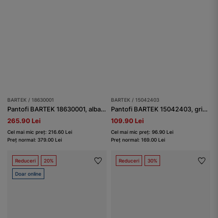
BARTEK / 18630001
BARTEK / 15042403
Pantofi BARTEK 18630001, albastru
Pantofi BARTEK 15042403, gri-alb
265.90 Lei
109.90 Lei
Cel mai mic preț: 216.60 Lei
Cel mai mic preț: 96.90 Lei
Preț normal: 379.00 Lei
Preț normal: 169.00 Lei
Reduceri
20%
Reduceri
30%
Doar online