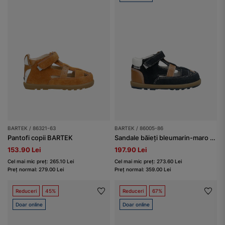
BARTEK / 86321-63
BARTEK / 86005-86
Pantofi copii BARTEK
Sandale băieți bleumarin-maro din piele naturală BARTEK 86005-86
153.90 Lei
197.90 Lei
Cel mai mic preț: 265.10 Lei
Cel mai mic preț: 273.60 Lei
Preț normal: 279.00 Lei
Preț normal: 359.00 Lei
Reduceri
45%
Reduceri
67%
Doar online
Doar online