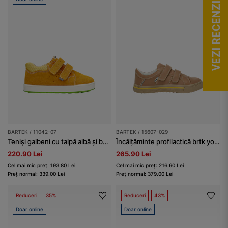
VEZI RECENZII
BARTEK / 11042-07
BARTEK / 15607-029
Teniși galbeni cu talpă albă și bază verde 11042-07
Încălțăminte profilactică brtk young BARTEK 15607-029, bej
220.90 Lei
265.90 Lei
Cel mai mic preț: 193.80 Lei
Cel mai mic preț: 216.60 Lei
Preț normal: 339.00 Lei
Preț normal: 379.00 Lei
Reduceri
35%
Reduceri
43%
Doar online
Doar online