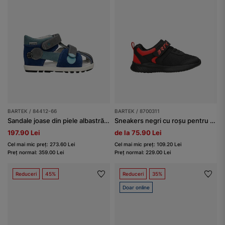
BARTEK / 84412-66
BARTEK / 8700311
Sandale joase din piele albastră cu inserții gri BARTEK 84412-66
Sneakers negri cu roșu pentru băieți BARTEK 87003-11
197.90 Lei
de la 75.90 Lei
Cel mai mic preț: 273.60 Lei
Cel mai mic preț: 109.20 Lei
Preț normal: 359.00 Lei
Preț normal: 229.00 Lei
Reduceri
45%
Reduceri
35%
Doar online