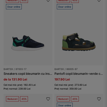
Reduceri
45%
Reduceri
45%
Doar online
Doar online
BARTEK / 87003-17
BARTEK / 86005-87
Sneakers copii bleumarin cu inserții verzi BARTEK 87003-17
Pantofi copii bleumarin-verde cu decupaje BARTEK 86005-87
de la 131.90 Lei
197.90 Lei
Cel mai mic preț: 182.40 Lei
Cel mai mic preț: 273.60 Lei
Preț normal: 239.00 Lei
Preț normal: 359.00 Lei
Reduceri
45%
Reduceri
45%
Doar online