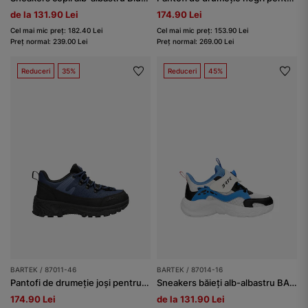
de la 131.90 Lei
174.90 Lei
Cel mai mic preț: 182.40 Lei
Cel mai mic preț: 153.90 Lei
Preț normal: 239.00 Lei
Preț normal: 269.00 Lei
Reduceri
35%
Reduceri
45%
BARTEK / 87011-46
BARTEK / 87014-16
Pantofi de drumeție joși pentru copii, bleumarin-negru, BARTEK 87011-46
Sneakers băieți alb-albastru BARTEK 87014-16
174.90 Lei
de la 131.90 Lei