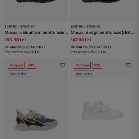
BARTEK / 87801-66
BARTEK / 87801-61
Mocasini bleumarin pentru băieți din piele split întoarsă BARTEK 87801-66
Mocasini negri pentru băieți BARTEK 87801-61
168.90 Lei
147.90 Lei
Cel mai mic preț: 148.20 Lei
Cel mai mic preț: 148.20 Lei
Preț normal: 259.00 Lei
Preț normal: 259.00 Lei
Reduceri
48%
Reduceri
52%
Doar online
Doar online