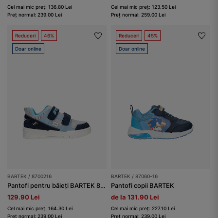
Cel mai mic preț: 136.80 Lei
Cel mai mic preț: 123.50 Lei
Preț normal: 239.00 Lei
Preț normal: 259.00 Lei
Reduceri
46%
Reduceri
45%
Doar online
Doar online
BARTEK / 8700216
BARTEK / 87060-16
Pantofi pentru băieți BARTEK 87002-16, albastru-bleumarin
Pantofi copii BARTEK
129.90 Lei
de la 131.90 Lei
Cel mai mic preț: 164.30 Lei
Cel mai mic preț: 227.10 Lei
Preț normal: 239.00 Lei
Preț normal: 239.00 Lei