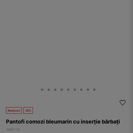
Reduceri
30%
Pantofi comozi bleumarin cu inserție bărbați
10027-73