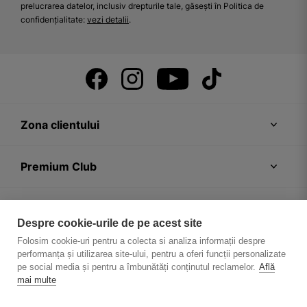
prelucrarea datelor, inclusiv drepturile tale, găsești în Politica de
confidențialitate:
vezi detalii
.
Zona clientului
Premium Club
Recomandări
Despre cookie-urile de pe acest site
Folosim cookie-uri pentru a colecta si analiza informații despre
Despre firmă
performanța și utilizarea site-ului, pentru a oferi funcții personalizate
pe social media și pentru a îmbunătăți conținutul reclamelor.
Află
mai multe