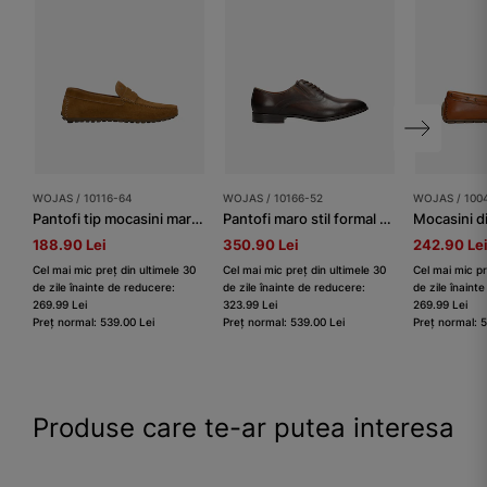
WOJAS / 10116-64
WOJAS / 10166-52
WOJAS / 100
Pantofi tip mocasini maro-deschis bărbați
Pantofi maro stil formal bărbați
188.90 Lei
350.90 Lei
242.90 Le
Cel mai mic preț din ultimele 30
Cel mai mic preț din ultimele 30
Cel mai mic pr
de zile înainte de reducere:
de zile înainte de reducere:
de zile înaint
269.99 Lei
323.99 Lei
269.99 Lei
Preț normal: 539.00 Lei
Preț normal: 539.00 Lei
Preț normal: 
Produse care te-ar putea interesa