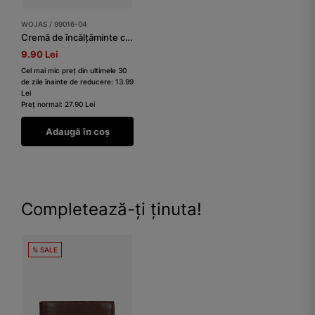
WOJAS / 99016-04
Cremă de încălțăminte culoare maro mediu
9.90 Lei
Cel mai mic preț din ultimele 30
de zile înainte de reducere: 13.99
Lei
Preț normal: 27.90 Lei
Adaugă în coș
Completează-ți ținuta!
% SALE