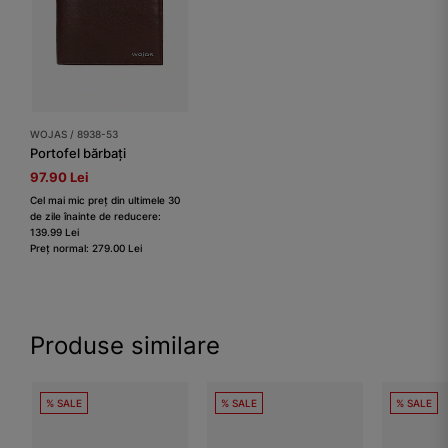
WOJAS / 8938-53
Portofel bărbați
97.90 Lei
Cel mai mic preț din ultimele 30
de zile înainte de reducere:
139.99 Lei
Preț normal: 279.00 Lei
Produse similare
% SALE
% SALE
% SALE