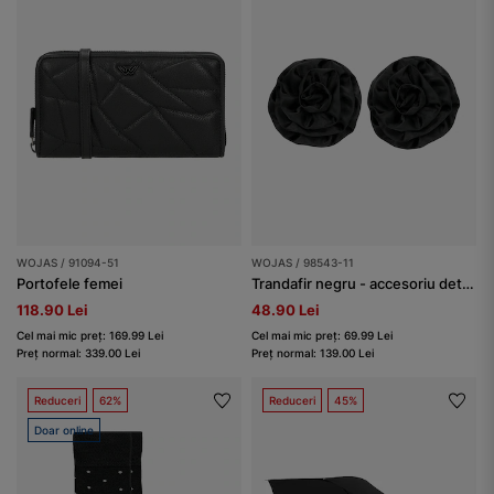
WOJAS / 91094-51
WOJAS / 98543-11
Portofele femei
Trandafir negru - accesoriu detașabil pentru pantofi
118.90 Lei
48.90 Lei
Cel mai mic preț: 169.99 Lei
Cel mai mic preț: 69.99 Lei
Preț normal: 339.00 Lei
Preț normal: 139.00 Lei
Reduceri
62%
Reduceri
45%
Doar online