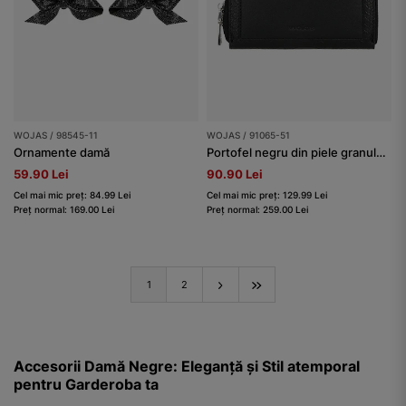
WOJAS / 98545-11
WOJAS / 91065-51
Ornamente damă
Portofel negru din piele granulată în relief damă
59.90 Lei
90.90 Lei
Cel mai mic preț: 84.99 Lei
Cel mai mic preț: 129.99 Lei
Preț normal: 169.00 Lei
Preț normal: 259.00 Lei
1
2
Accesorii Damă Negre: Eleganță și Stil atemporal
pentru Garderoba ta