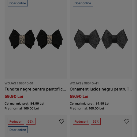
Doar online
Doar online
WOJAS / 98540-51
WOJAS / 98540-41
Fundițe negre pentru pantofi cu panglică model leopard
Ornament lucios negru pentru încălțăminte, în formă de fundiță
59.90 Lei
59.90 Lei
Cel mai mic preț: 84.99 Lei
Cel mai mic preț: 84.99 Lei
Preț normal: 169.00 Lei
Preț normal: 169.00 Lei
Reduceri
65%
Reduceri
65%
Doar online