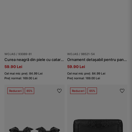
WOJAS / 93089-81
WOJAS / 98521-54
Curea neagră din piele cu cataramă mare argintie damă
Ornament detașabil pentru pantofi în formă de fundiță cu imprimeu leopard și bară lăcuită
59.90 Lei
59.90 Lei
Cel mai mic preț: 84.99 Lei
Cel mai mic preț: 84.99 Lei
Preț normal: 169.00 Lei
Preț normal: 169.00 Lei
Reduceri
65%
Reduceri
65%