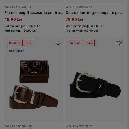
WOJAS / 98534-11
WOJAS / 98513-11
Floare neagră accesoriu pentru pantofi sub formă de clips
Decoratiuni negre elegante pentru încălțăminte cu cristale
48.90 Lei
76.90 Lei
Cel mai mic preț: 69.99 Lei
Cel mai mic preț: 84.99 Lei
Preț normal: 139.00 Lei
Preț normal: 169.00 Lei
Reduceri
55%
Reduceri
65%
Doar online
WOJAS / 95904-55
WOJAS / 93088-21