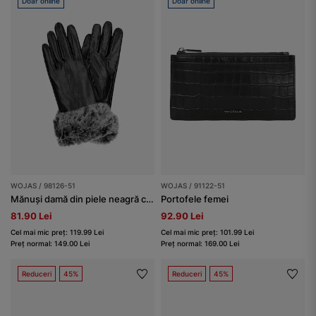
Doar online
Doar online
WOJAS / 98126-51
WOJAS / 91122-51
Mănuși damă din piele neagră cu blăniță
Portofele femei
81.90 Lei
92.90 Lei
Cel mai mic preț: 119.99 Lei
Cel mai mic preț: 101.99 Lei
Preț normal: 149.00 Lei
Preț normal: 169.00 Lei
Reduceri
45%
Reduceri
45%