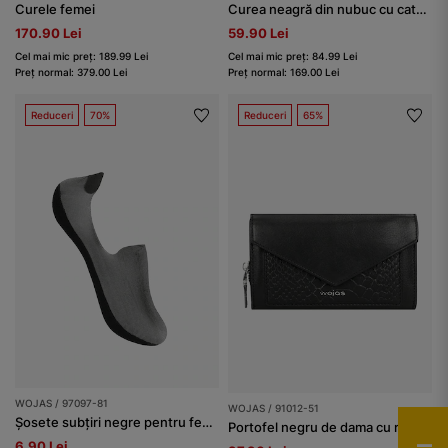
Curele femei
Curea neagră din nubuc cu cataramă aurie
170.90 Lei
59.90 Lei
Cel mai mic preț: 189.99 Lei
Cel mai mic preț: 84.99 Lei
Preț normal: 379.00 Lei
Preț normal: 169.00 Lei
Reduceri
70%
Reduceri
65%
WOJAS / 97097-81
WOJAS / 91012-51
Șosete subțiri negre pentru femei
Portofel negru de dama cu relief decorativ
6.90 Lei