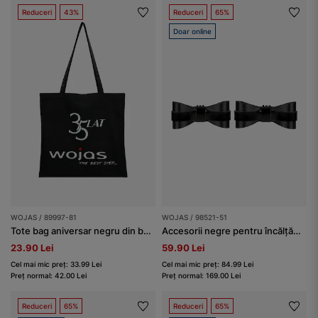
Reduceri
43%
Reduceri
65%
Doar online
WOJAS / 89997-81
WOJAS / 98521-51
Tote bag aniversar negru din bumbac
Accesorii negre pentru încălțăminte în formă de fundițe înguste
23.90 Lei
59.90 Lei
Cel mai mic preț: 33.99 Lei
Cel mai mic preț: 84.99 Lei
Preț normal: 42.00 Lei
Preț normal: 169.00 Lei
Reduceri
65%
Reduceri
65%