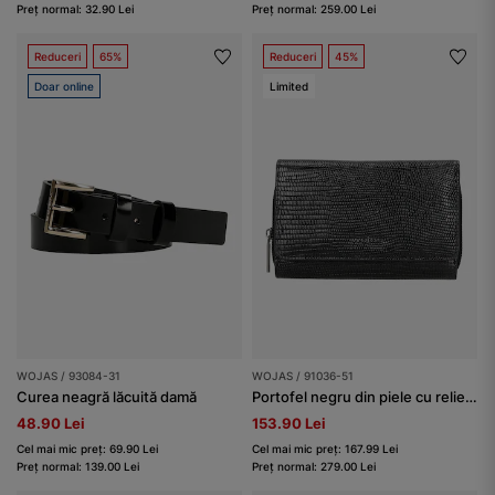
Preț normal: 32.90 Lei
Preț normal: 259.00 Lei
Reduceri
65%
Reduceri
45%
Doar online
Limited
WOJAS / 93084-31
WOJAS / 91036-51
Curea neagră lăcuită damă
Portofel negru din piele cu relief decorativ damă
48.90 Lei
153.90 Lei
Cel mai mic preț: 69.90 Lei
Cel mai mic preț: 167.99 Lei
Preț normal: 139.00 Lei
Preț normal: 279.00 Lei