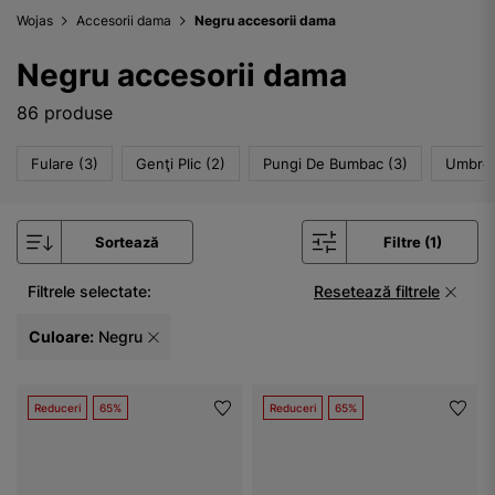
Wojas
Accesorii dama
Negru accesorii dama
Negru accesorii dama
86 produse
Fulare (3)
Genţi Plic (2)
Pungi De Bumbac (3)
Umbrel
Sortează
Filtre (1)
Filtrele selectate:
Resetează filtrele
Culoare:
Negru
Reduceri
65%
Reduceri
65%