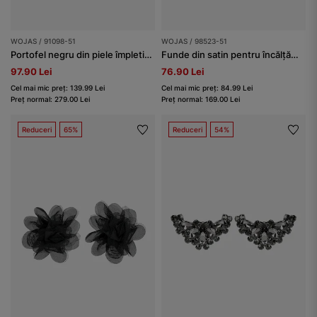
WOJAS / 91098-51
WOJAS / 98523-51
Portofel negru din piele împletită granulată damă
Funde din satin pentru încălțăminte sub formă de clips
97.90 Lei
76.90 Lei
Cel mai mic preț: 139.99 Lei
Cel mai mic preț: 84.99 Lei
Preț normal: 279.00 Lei
Preț normal: 169.00 Lei
Reduceri
65%
Reduceri
54%