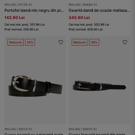
WOJAS / 91133-51
WOJAS / 80460-51
Portofel damă mic negru din piele naturală netedă
Geantă damă de ocazie matlasată din piele, neagră
142.90 Lei
345.90 Lei
Cel mai mic preț: 207.99 Lei
Cel mai mic preț: 503.99 Lei
Preț normal: 259.00 Lei
Preț normal: 629.00 Lei
Reduceri
65%
Reduceri
65%
WOJAS / 93113-51
WOJAS / 93074-51
Curea neagră cu cataramă aurie
Curea îngustă neagră din piele granulată