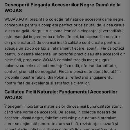
Descoperă Eleganța Accesoriilor Negre Damă de la
WOJAS
WOJAS.RO îți prezintă o colecție rafinată de accesorii damă negre,
concepute pentru a completa perfect orice ținută, de la cea casual
la cea de gală. Negrul, o culoare iconică a eleganței și versatilității,
este esențial în garderoba oricărei femei, iar accesoriile noastre
din piele naturală de cea mai înaltă calitate sunt create pentru a
adăuga un strop de lux și rafinament fiecărei apariții. Fie că optezi
pentru o geantă elegantă, un portofel practic sau alte accesorii din
piele fină, produsele WOJAS combină tradiția meșteșugului
polonez cu cele mai noi tendințe în modă, oferind durabilitate,
confort și un stil de neegalat. Fiecare piesă este atent lucrată în
propriile noastre fabrici din Polonia, reflectând angajamentul
nostru față de excelență și satisfacția clienților.
Calitatea Pielii Naturale: Fundamentul Accesoriilor
WOJAS
Înțelegem importanța materialelor de cea mai bună calitate atunci
când vine vorba de accesorii. De aceea, în colecția noastră de
accesorii damă negre, folosim exclusiv piele naturală premium,
atent selecționată pentru textura sa fină, rezistența la uzură și
aspectul său sofisticat. Pielea naturală Box, cunoscută pentru