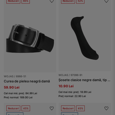
Reduceri
65%
Reduceri
52%
WOJAS / 97096-81
WOJAS / 6966-51
Șosete clasice negre damă, tip gleznă
Curea de pielea neagră damă
10.90 Lei
59.90 Lei
Cel mai mic preț: 18.99 Lei
Cel mai mic preț: 84.99 Lei
Preț normal: 22.90 Lei
Preț normal: 169.00 Lei
Reduceri
45%
Reduceri
45%