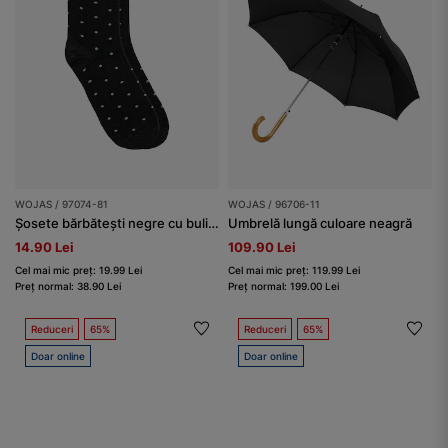
WOJAS / 97074-81
WOJAS / 96706-11
Șosete bărbătești negre cu buline gri
Umbrelă lungă culoare neagră
14.90 Lei
109.90 Lei
Cel mai mic preț: 19.99 Lei
Cel mai mic preț: 119.99 Lei
Preț normal: 38.90 Lei
Preț normal: 199.00 Lei
Reduceri
65%
Reduceri
65%
Doar online
Doar online