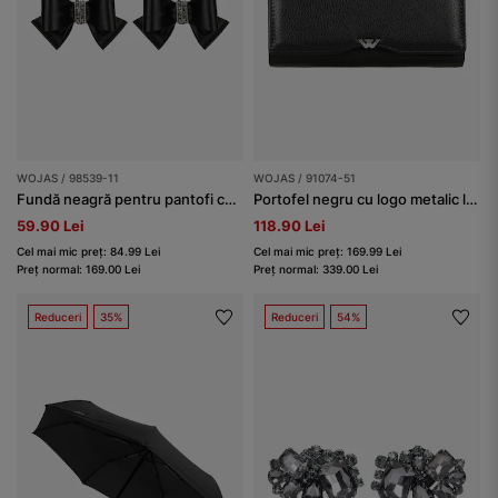
WOJAS / 98539-11
WOJAS / 91074-51
Fundă neagră pentru pantofi cu aplicație argintie
Portofel negru cu logo metalic la clapă
59.90 Lei
118.90 Lei
Cel mai mic preț: 84.99 Lei
Cel mai mic preț: 169.99 Lei
Preț normal: 169.00 Lei
Preț normal: 339.00 Lei
Reduceri
35%
Reduceri
54%