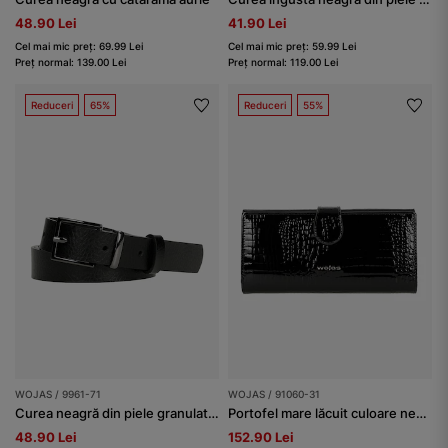
48.90 Lei
41.90 Lei
Cel mai mic preț: 69.99 Lei
Cel mai mic preț: 59.99 Lei
Preț normal: 139.00 Lei
Preț normal: 119.00 Lei
Reduceri
65%
Reduceri
55%
WOJAS / 9961-71
WOJAS / 91060-31
Curea neagră din piele granulată cu cataramă închisă damă
Portofel mare lăcuit culoare neagră damă
48.90 Lei
152.90 Lei