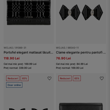
WOJAS / 91086-31
WOJAS / 98540-11
Portofel elegant matlasat lăcuit damă
Clame elegante pentru pantofi cu fundă neagră
118.90 Lei
76.90 Lei
Cel mai mic preț: 169.99 Lei
Cel mai mic preț: 84.99 Lei
Preț normal: 339.00 Lei
Preț normal: 169.00 Lei
Reduceri
65%
Reduceri
65%
Doar online