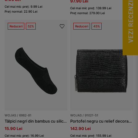
VEZI RECENZII
97.90 Lei
Cel mai mic preț: 9.99 Lei
Cel mai mic preț: 139.99 Lei
Preț normal: 22.90 Lei
Preț normal: 279.00 Lei
Reduceri
52%
Reduceri
45%
WOJAS / 6982-81
WOJAS / 91021-51
Tălpici negri din bambus cu silicon pe călcâi ideale pentru mocasini
Portofel negru cu relief decorativ damă
15.90 Lei
142.90 Lei
Cel mai mic preț: 16.99 Lei
Cel mai mic preț: 155.99 Lei