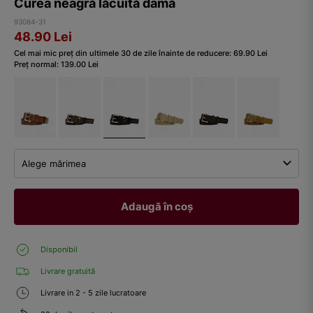
Curea neagră lăcuită damă
93084-31
48.90
Lei
Cel mai mic preț din ultimele 30 de zile înainte de reducere:
69.90
Lei
Preț normal:
139.00
Lei
Alege mărimea
Adaugă în coș
Disponibil
Livrare gratuită
Livrare in 2 - 5 zile lucratoare