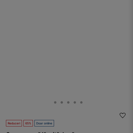
Reduceri
65%
Doar online