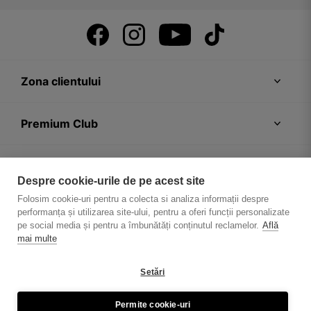
Zona clientului
Premium Club
Recomandări
Despre cookie-urile de pe acest site
Folosim cookie-uri pentru a colecta si analiza informații despre
Despre firmă
performanța și utilizarea site-ului, pentru a oferi funcții personalizate
pe social media și pentru a îmbunătăți conținutul reclamelor.
Află
mai multe
Setări
Politica de confidențialitate
Regulament magazin
Permite cookie-uri