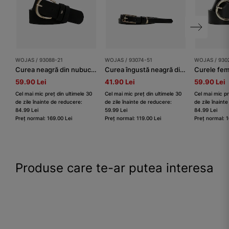
WOJAS / 93088-21
WOJAS / 93074-51
WOJAS / 930
Curea neagră din nubuc cu cataramă aurie
Curea îngustă neagră din piele granulată
Curele fem
59.90 Lei
41.90 Lei
59.90 Lei
Cel mai mic preț din ultimele 30
Cel mai mic preț din ultimele 30
Cel mai mic pr
de zile înainte de reducere:
de zile înainte de reducere:
de zile înaint
84.99 Lei
59.99 Lei
84.99 Lei
Preț normal: 169.00 Lei
Preț normal: 119.00 Lei
Preț normal: 1
Produse care te-ar putea interesa