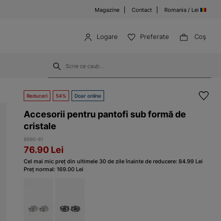
Magazine
Contact
Romania / Lei
Logare
Preferate
Coş
Reduceri
54%
Doar online
Accesorii pentru pantofi sub formă de
cristale
8990-81
76.90
Lei
Cel mai mic preț din ultimele 30 de zile înainte de reducere:
84.99
Lei
Preț normal:
169.00
Lei