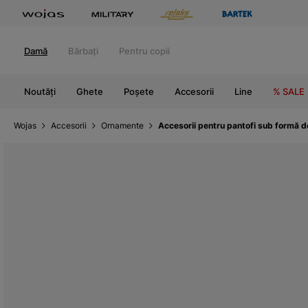
Damă
Bărbați
Pentru copii
Noutăți
Ghete
Poșete
Accesorii
Line
% SALE
Wojas
Accesorii
Ornamente
Accesorii pentru pantofi sub formă d