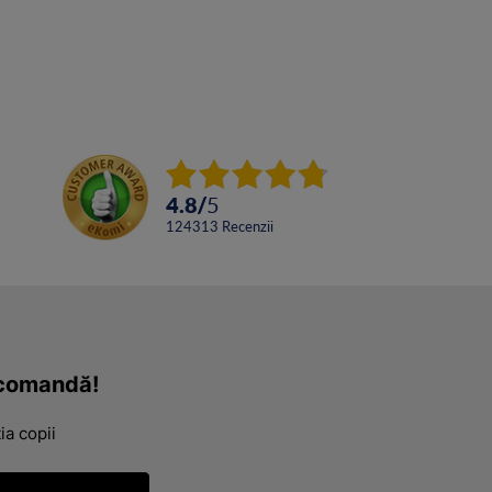
4.8
/
5
124313
Recenzii
a comandă!
ia copii