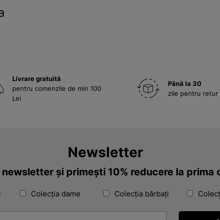
a
Livrare gratuită
Până la 30
pentru comenzile de min 100
zile pentru retur
Lei
Newsletter
a newsletter și primești 10% reducere la prim
:
Colecția dame
Colecția bărbați
Colecț