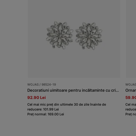
WOJAS / 98524-19
WOJAS
Decoratiuni uimitoare pentru incăltaminte cu cristale
Orna
92.90 Lei
59.90
Cel mai mic preț din ultimele 30 de zile înainte de
Cel ma
reducere: 101.99 Lei
reduce
Preț normal: 169.00 Lei
Preț n