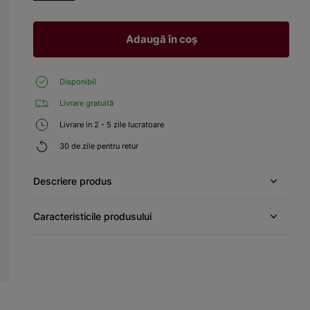
Adaugă în coș
Disponibil
Livrare gratuită
Livrare in 2 - 5 zile lucratoare
30 de zile pentru retur
Descriere produs
Caracteristicile produsului