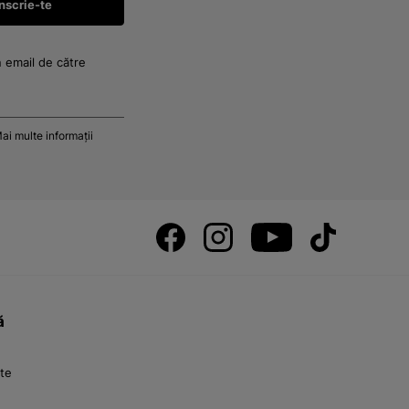
n email de către
ai multe informații
ă
nte