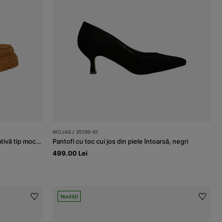
WOJAS / 35199-61
Pantofi damă maro cu cusătură decorativă tip mocasin
Pantofi cu toc cui jos din piele întoarsă, negri
499.00 Lei
Noutăți