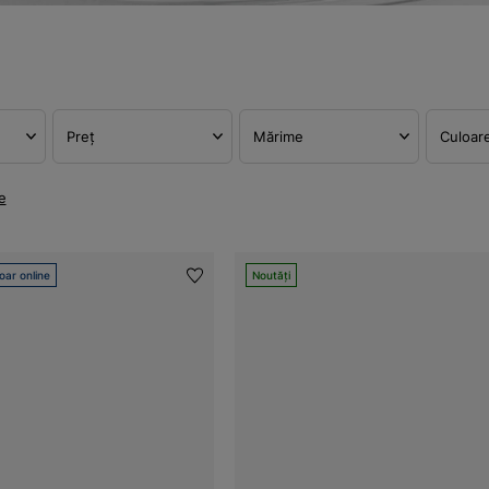
Preț
Mărime
Culoar
e
oar online
Noutăți