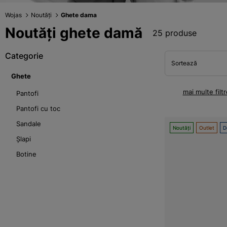
Wojas
Noutăți
Ghete dama
Noutăți ghete damă
25 produse
Categorie
Sortează
Ghete
mai multe filtr
Pantofi
Pantofi cu toc
Sandale
Noutăți
Outlet
D
Șlapi
Botine