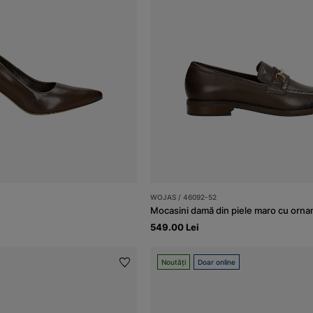
WOJAS / 46092-52
Mocasini damă din piele maro cu orna
549.00 Lei
Noutăți
Doar online