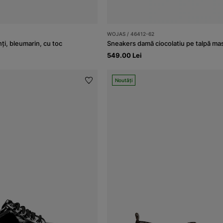
WOJAS / 46412-62
ți, bleumarin, cu toc
Sneakers damă ciocolatiu pe talpă ma
549.00 Lei
Noutăți