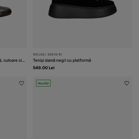
WOJAS / 46419-61
Balerini damă din piele naturală netedă, culoare ciocolată
Teniși damă negri cu platformă
549.00 Lei
Noutăți