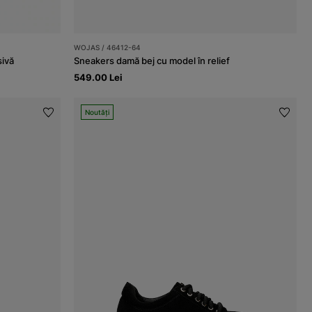
WOJAS / 46412-64
sivă
Sneakers damă bej cu model în relief
549.00 Lei
Noutăți