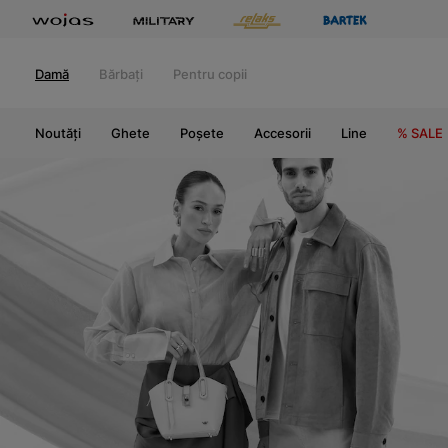
Damă
Bărbați
Pentru copii
Noutăți
Ghete
Poșete
Accesorii
Line
% SALE