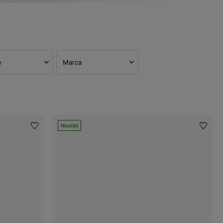
e
Marca
Noutăți