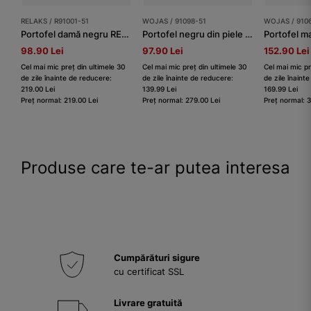
RELAKS / R91001-51
WOJAS / 91098-51
WOJAS / 910
Portofel damă negru RELAKS
Portofel negru din piele împletită granulată damă
98.90 Lei
97.90 Lei
152.90 Lei
Cel mai mic preț din ultimele 30
Cel mai mic preț din ultimele 30
Cel mai mic pr
de zile înainte de reducere:
de zile înainte de reducere:
de zile înaint
219.00 Lei
139.99 Lei
169.99 Lei
Preț normal: 219.00 Lei
Preț normal: 279.00 Lei
Preț normal: 
Produse care te-ar putea interesa
Cumpărături sigure
cu certificat SSL
Livrare gratuită