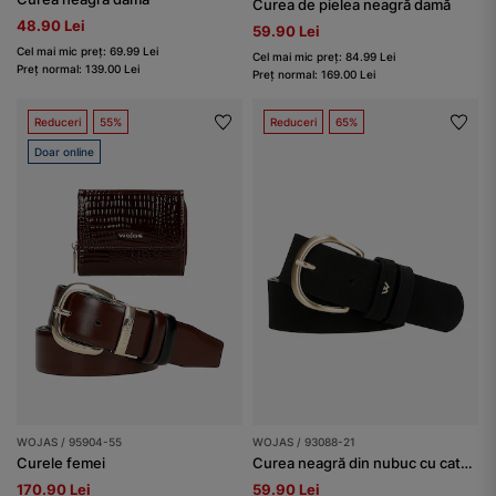
Curea de pielea neagră damă
48.90 Lei
59.90 Lei
Cel mai mic preț: 69.99 Lei
Cel mai mic preț: 84.99 Lei
Preț normal: 139.00 Lei
Preț normal: 169.00 Lei
Reduceri
55%
Reduceri
65%
Doar online
WOJAS / 95904-55
WOJAS / 93088-21
Curele femei
Curea neagră din nubuc cu cataramă aurie
170.90 Lei
59.90 Lei