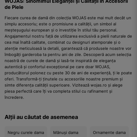
WOJAS: Sinomimul Eleganței și Calității în Accesorii
de Piele
Fiecare curea de damă din colecția WOJAS este mai mult decât un
simplu accesoriu; este o promisiune a calității, un simbol al
meșteșugului european și o investiție în stilul tău personal.
Angajamentul nostru față de utilizarea exclusivă a pielii naturale de
cea mai înaltă calitate, combinat cu designuri atemporale și o
atenție meticuloasă la detalii, garantează că produsele noastre vor
îmbogăți garderoba ta pentru ani de zile. Descoperă acum selecția
noastră de curele de damă și lasă-te inspirată de eleganța
autentică și confortul excepțional pe care doar WOJAS,
producătorul polonez cu peste 30 de ani de experiență, ți le poate
oferi. Transformă-ți ținutele cu accesoriile noastre premium și
simte diferența calității superioare. Vizitează wojas.ro și alege
piesa perfectă care îți va completa stilul cu rafinament și
încredere.
Alții au căutat de asemenea
Negru curele dama
Mănuși dama
Ornamente dama