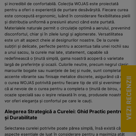
și incredibil de confortabilă. Colecția WOJAS este proiectată
pentru a oferi o experiență de purtare desăvârșită. Fiecare curea
este concepută ergonomic, luând în considerare flexibilitatea pielii
și distribuția uniformă a presiunii atunci când este purtată.
Materialele naturale permit o circulație optimă a aerului, prevenind
disconfortul, chiar și în zilele lungi și aglomerate. Versatilitatea
este un alt aspect cheie al designurilor noastre. De la curele
subțiri și delicate, perfecte pentru a accentua talia unei rochii sau
a unui sacou, la curele mai late, statement, capabile să
redefinească o ținută simplă, gama noastră acoperă o varietate
largă de preferințe și ocazii. Culorile neutre, precum negrul clasic,
marourile bogate sau nuanțele de bej și nude, sunt completate de
accente vibrante sau finisaje metalice discrete, asigurând că există
VEZI RECENZII
o curea WOJAS potrivită pentru fiecare tip de stil și eveniment. Fie
că ai nevoie de o curea pentru a completa o ținută de birou, o
ocazie specială sau o ieșire relaxată în oraș, produsele noastre îți
vor oferi eleganța și confortul pe care le cauți.
Alegerea Strategică a Curelei: Ghid Practic pentru Stil
și Durabilitate
Selectarea curelei potrivite poate părea simplă, însă există câteva
aspecte esențiale de luat în considerare pentru a maximiza atât