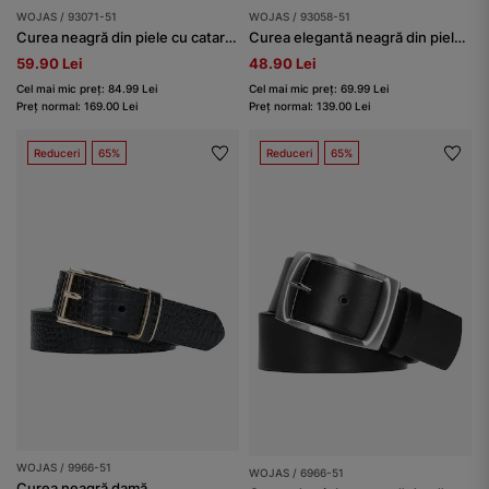
WOJAS / 93071-51
WOJAS / 93058-51
Curea neagră din piele cu cataramă aurie
Curea elegantă neagră din piele granulată damă
59.90 Lei
48.90 Lei
Cel mai mic preț: 84.99 Lei
Cel mai mic preț: 69.99 Lei
Preț normal: 169.00 Lei
Preț normal: 139.00 Lei
Reduceri
65%
Reduceri
65%
WOJAS / 9966-51
WOJAS / 6966-51
Curea neagră damă