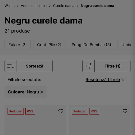
Wojas
Accesorii dama
Curele dama
Negru curele dama
Negru curele dama
21 produse
Fulare (3)
Genţi Plic (2)
Pungi De Bumbac (3)
Umbrel
Sortează
Filtre (1)
Filtrele selectate:
Resetează filtrele
Culoare:
Negru
Reduceri
65%
Reduceri
65%