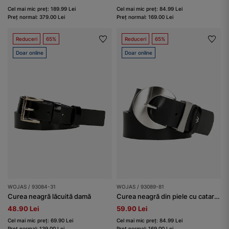
Cel mai mic preț: 189.99 Lei
Cel mai mic preț: 84.99 Lei
Preț normal: 379.00 Lei
Preț normal: 169.00 Lei
Reduceri
65%
Reduceri
65%
Doar online
Doar online
WOJAS / 93084-31
WOJAS / 93089-81
Curea neagră lăcuită damă
Curea neagră din piele cu cataramă mare argintie damă
48.90 Lei
59.90 Lei
Cel mai mic preț: 69.90 Lei
Cel mai mic preț: 84.99 Lei
Preț normal: 139.00 Lei
Preț normal: 169.00 Lei