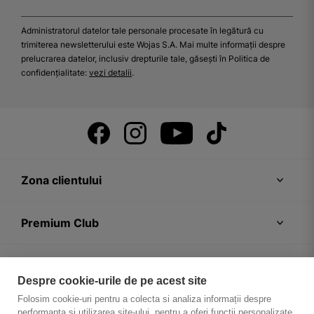
Administratorul datelor tale personale procesate în legătură cu
trimiterea newsletterului este Wojas S.A. Mai multe informații despre
prelucrarea datelor, inclusiv drepturile tale, găsești în Politica de
confidențialitate:
vezi detalii
.
Zona clientului
Premium Club
Recomandări
Despre cookie-urile de pe acest site
Folosim cookie-uri pentru a colecta si analiza informații despre
Despre firmă
performanța și utilizarea site-ului, pentru a oferi funcții personalizate