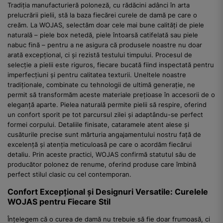
Tradiția manufacturieră poloneză, cu rădăcini adânci în arta
prelucrării pielii, stă la baza fiecărei curele de damă pe care o
creăm. La WOJAS, selectăm doar cele mai bune calități de piele
naturală – piele box netedă, piele întoarsă catifelată sau piele
nabuc fină – pentru a ne asigura că produsele noastre nu doar
arată excepțional, ci și rezistă testului timpului. Procesul de
selecție a pielii este riguros, fiecare bucată fiind inspectată pentru
imperfecțiuni și pentru calitatea texturii. Uneltele noastre
tradiționale, combinate cu tehnologii de ultimă generație, ne
permit să transformăm aceste materiale prețioase în accesorii de o
eleganță aparte. Pielea naturală permite pielii să respire, oferind
un confort sporit pe tot parcursul zilei și adaptându-se perfect
formei corpului. Detaliile finisate, cataramele atent alese și
cusăturile precise sunt mărturia angajamentului nostru față de
excelență și atenția meticuloasă pe care o acordăm fiecărui
detaliu. Prin aceste practici, WOJAS confirmă statutul său de
producător polonez de renume, oferind produse care îmbină
perfect stilul clasic cu cel contemporan.
Confort Excepțional și Designuri Versatile: Curelele
WOJAS pentru Fiecare Stil
Înțelegem că o curea de damă nu trebuie să fie doar frumoasă, ci