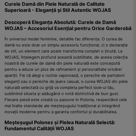
Curele Damă din Piele Naturală de Calitate
Superioară - Eleganță și Stil Autentic WOJAS
Descoperă Eleganța Absolută: Curele de Damă
WOJAS – Accesoriul Esențial pentru Orice Garderobă
În universul modei feminine, detaliile fac diferența. O curea de
damă nu este doar un simplu accesoriu funcțional, ci o declarație
de stil, un element care poate transforma complet o ținută. La
WOJAS, înțelegem profund această subtilitate, de aceea colecția
noastră de curele de damă din piele naturală este concepută
pentru a aduce un plus de rafinament și personalitate oricărei
apariții. Fie că alegi o rochie vaporoasă, o pereche de pantaloni
eleganți sau o pereche de jeans casual, o curea WOJAS din piele
naturală selectată cu grijă va completa perfect look-ul tău,
subliniind silueta și adăugând o notă distinctivă de bun gust.
Fiecare piesă este creată cu pasiune în Polonia, respectând cele
mai înalte standarde ale meșteșugului tradițional și integrând
inovații moderne pentru a garanta confortul și durabilitatea.
Meșteșugul Polonez și Pielea Naturală Selectă:
Fundamentul Calității WOJAS