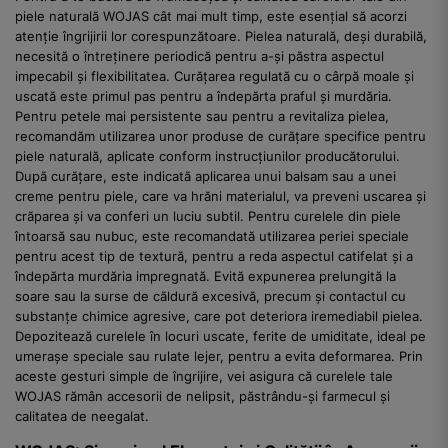
piele naturală WOJAS cât mai mult timp, este esențial să acorzi
atenție îngrijirii lor corespunzătoare. Pielea naturală, deși durabilă,
necesită o întreținere periodică pentru a-și păstra aspectul
impecabil și flexibilitatea. Curățarea regulată cu o cârpă moale și
uscată este primul pas pentru a îndepărta praful și murdăria.
Pentru petele mai persistente sau pentru a revitaliza pielea,
recomandăm utilizarea unor produse de curățare specifice pentru
piele naturală, aplicate conform instrucțiunilor producătorului.
După curățare, este indicată aplicarea unui balsam sau a unei
creme pentru piele, care va hrăni materialul, va preveni uscarea și
crăparea și va conferi un luciu subtil. Pentru curelele din piele
întoarsă sau nubuc, este recomandată utilizarea periei speciale
pentru acest tip de textură, pentru a reda aspectul catifelat și a
îndepărta murdăria impregnată. Evită expunerea prelungită la
soare sau la surse de căldură excesivă, precum și contactul cu
substanțe chimice agresive, care pot deteriora iremediabil pielea.
Depozitează curelele în locuri uscate, ferite de umiditate, ideal pe
umerașe speciale sau rulate lejer, pentru a evita deformarea. Prin
aceste gesturi simple de îngrijire, vei asigura că curelele tale
WOJAS rămân accesorii de nelipsit, păstrându-și farmecul și
calitatea de neegalat.