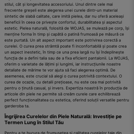
stilul, cât și longevitatea accesoriului. Unul dintre cele mai
frecvente greșeli este alegerea unei curele dintr-un material
sintetic de slabă calitate, care imită pielea, dar nu oferă aceleași
beneficii în ceea ce privește confortul, durabilitatea și aspectul
estetic. Pielea naturală, folosită de WOJAS, se mulează pe corp, își
menține forma în timp și capătă o patină frumoasă pe măsură ce
este purtată. Un alt aspect important este potrivirea corectă a
curelei. O curea prea strâmtă poate fi inconfortabilă și poate crea
un aspect inestetic, în timp ce una prea largă nu își îndeplinește
funcția de a defini talia sau de a fixa eficient pantalonii. La WOJAS,
oferim o varietate de lățimi și lungimi, iar instrucțiunile noastre
detaliate de mărime te vor ajuta să faci alegerea optimă. De
asemenea, este crucial să alegi o curea potrivită contextului. O
curea de ocazie, cu detalii prețioase, nu este cea mai potrivită
pentru o ținută casual, și invers. Expertiza noastră în producția de
articole din piele ne permite să creăm curele care echilibrează
perfect funcționalitatea cu estetica, oferind soluții versatile pentru
garderoba ta.
Îngrijirea Curelelor din Piele Naturală: Investiție pe
Termen Lung în Stilul Tău
Pentru a te bucura de frumusețea și calitatea curelelor tale din