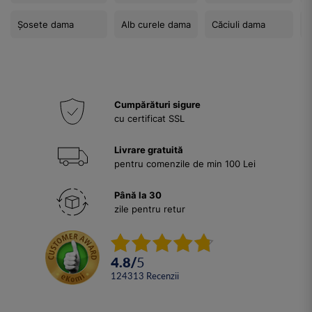
Șosete dama
Alb curele dama
Căciuli dama
A
Cumpărături sigure
cu certificat SSL
Livrare gratuită
pentru comenzile de min 100 Lei
Până la 30
zile pentru retur
4.8
/
5
124313
Recenzii