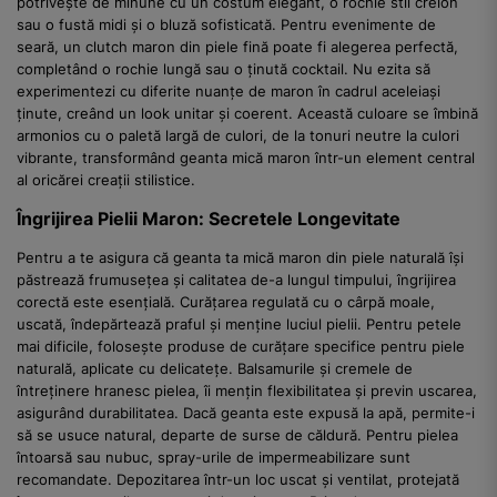
potrivește de minune cu un costum elegant, o rochie stil creion
sau o fustă midi și o bluză sofisticată. Pentru evenimente de
seară, un clutch maron din piele fină poate fi alegerea perfectă,
completând o rochie lungă sau o ținută cocktail. Nu ezita să
experimentezi cu diferite nuanțe de maron în cadrul aceleiași
ținute, creând un look unitar și coerent. Această culoare se îmbină
armonios cu o paletă largă de culori, de la tonuri neutre la culori
vibrante, transformând geanta mică maron într-un element central
al oricărei creații stilistice.
Îngrijirea Pielii Maron: Secretele Longevitate
Pentru a te asigura că geanta ta mică maron din piele naturală își
păstrează frumusețea și calitatea de-a lungul timpului, îngrijirea
corectă este esențială. Curățarea regulată cu o cârpă moale,
uscată, îndepărtează praful și menține luciul pielii. Pentru petele
mai dificile, folosește produse de curățare specifice pentru piele
naturală, aplicate cu delicatețe. Balsamurile și cremele de
întreținere hranesc pielea, îi mențin flexibilitatea și previn uscarea,
asigurând durabilitatea. Dacă geanta este expusă la apă, permite-i
să se usuce natural, departe de surse de căldură. Pentru pielea
întoarsă sau nubuc, spray-urile de impermeabilizare sunt
recomandate. Depozitarea într-un loc uscat și ventilat, protejată