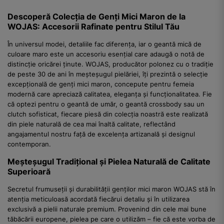
Descoperă Colecția de Genți Mici Maron de la
WOJAS: Accesorii Rafinate pentru Stilul Tău
În universul modei, detaliile fac diferența, iar o geantă mică de
culoare maro este un accesoriu esențial care adaugă o notă de
distincție oricărei ținute. WOJAS, producător polonez cu o tradiție
de peste 30 de ani în meșteșugul pielăriei, îți prezintă o selecție
excepțională de genți mici maron, concepute pentru femeia
modernă care apreciază calitatea, eleganța și funcționalitatea. Fie
că optezi pentru o geantă de umăr, o geantă crossbody sau un
clutch sofisticat, fiecare piesă din colecția noastră este realizată
din piele naturală de cea mai înaltă calitate, reflectând
angajamentul nostru față de excelența artizanală și designul
contemporan.
Meșteșugul Tradițional și Pielea Naturală de Calitate
Superioară
Secretul frumuseții și durabilității genților mici maron WOJAS stă în
atenția meticuloasă acordată fiecărui detaliu și în utilizarea
exclusivă a pielii naturale premium. Provenind din cele mai bune
tăbăcării europene, pielea pe care o utilizăm – fie că este vorba de