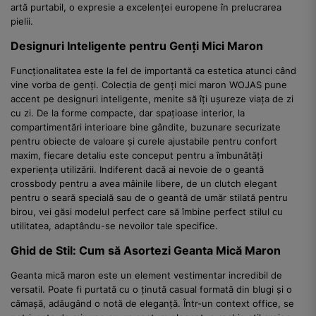
artă purtabil, o expresie a excelenței europene în prelucrarea
pielii.
Designuri Inteligente pentru Genți Mici Maron
Funcționalitatea este la fel de importantă ca estetica atunci când
vine vorba de genți. Colecția de genți mici maron WOJAS pune
accent pe designuri inteligente, menite să îți ușureze viața de zi
cu zi. De la forme compacte, dar spațioase interior, la
compartimentări interioare bine gândite, buzunare securizate
pentru obiecte de valoare și curele ajustabile pentru confort
maxim, fiecare detaliu este conceput pentru a îmbunătăți
experiența utilizării. Indiferent dacă ai nevoie de o geantă
crossbody pentru a avea mâinile libere, de un clutch elegant
pentru o seară specială sau de o geantă de umăr stilată pentru
birou, vei găsi modelul perfect care să îmbine perfect stilul cu
utilitatea, adaptându-se nevoilor tale specifice.
Ghid de Stil: Cum să Asortezi Geanta Mică Maron
Geanta mică maron este un element vestimentar incredibil de
versatil. Poate fi purtată cu o ținută casual formată din blugi și o
cămașă, adăugând o notă de eleganță. Într-un context office, se