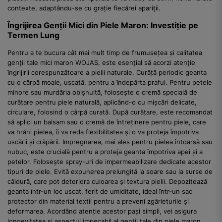
contexte, adaptându-se cu grație fiecărei apariții.
Îngrijirea Genții Mici din Piele Maron: Investiție pe
Termen Lung
Pentru a te bucura cât mai mult timp de frumusețea și calitatea
genții tale mici maron WOJAS, este esențial să acorzi atenție
îngrijirii corespunzătoare a pielii naturale. Curăță periodic geanta
cu o cârpă moale, uscată, pentru a îndepărta praful. Pentru petele
minore sau murdăria obișnuită, folosește o cremă specială de
curățare pentru piele naturală, aplicând-o cu mișcări delicate,
circulare, folosind o cârpă curată. După curățare, este recomandat
să aplici un balsam sau o cremă de întreținere pentru piele, care
va hrăni pielea, îi va reda flexibilitatea și o va proteja împotriva
uscării și crăpării. Impregnarea, mai ales pentru pielea întoarsă sau
nubuc, este crucială pentru a proteja geanta împotriva apei și a
petelor. Folosește spray-uri de impermeabilizare dedicate acestor
tipuri de piele. Evită expunerea prelungită la soare sau la surse de
căldură, care pot deteriora culoarea și textura pielii. Depozitează
geanta într-un loc uscat, ferit de umiditate, ideal într-un sac
protector din material textil pentru a preveni zgârieturile și
deformarea. Acordând atenție acestor pași simpli, vei asigura
longevitatea și aspectul impecabil al genții tale din piele maron