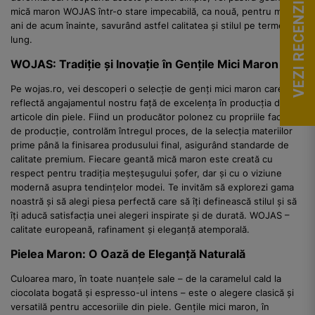
VEZI RECENZII
mică maron WOJAS într-o stare impecabilă, ca nouă, pentru mulți
ani de acum înainte, savurând astfel calitatea și stilul pe termen
lung.
WOJAS: Tradiție și Inovație în Gențile Mici Maron
Pe wojas.ro, vei descoperi o selecție de genți mici maron care
reflectă angajamentul nostru față de excelența în producția de
articole din piele. Fiind un producător polonez cu propriile facilități
de producție, controlăm întregul proces, de la selecția materiilor
prime până la finisarea produsului final, asigurând standarde de
calitate premium. Fiecare geantă mică maron este creată cu
respect pentru tradiția meșteșugului șofer, dar și cu o viziune
modernă asupra tendințelor modei. Te invităm să explorezi gama
noastră și să alegi piesa perfectă care să îți definească stilul și să
îți aducă satisfacția unei alegeri inspirate și de durată. WOJAS –
calitate europeană, rafinament și eleganță atemporală.
Pielea Maron: O Oază de Eleganță Naturală
Culoarea maro, în toate nuanțele sale – de la caramelul cald la
ciocolata bogată și espresso-ul intens – este o alegere clasică și
versatilă pentru accesoriile din piele. Gențile mici maron, în