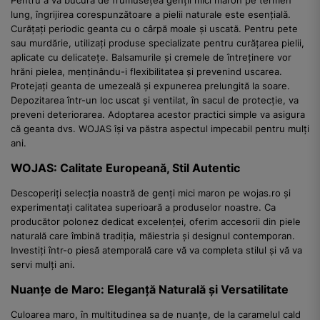
Pentru a vă bucura de frumusețea genții mici maron pe termen
lung, îngrijirea corespunzătoare a pielii naturale este esențială.
Curățați periodic geanta cu o cârpă moale și uscată. Pentru pete
sau murdărie, utilizați produse specializate pentru curățarea pielii,
aplicate cu delicatețe. Balsamurile și cremele de întreținere vor
hrăni pielea, menținându-i flexibilitatea și prevenind uscarea.
Protejați geanta de umezeală și expunerea prelungită la soare.
Depozitarea într-un loc uscat și ventilat, în sacul de protecție, va
preveni deteriorarea. Adoptarea acestor practici simple va asigura
că geanta dvs. WOJAS își va păstra aspectul impecabil pentru mulți
ani.
WOJAS: Calitate Europeană, Stil Autentic
Descoperiți selecția noastră de genți mici maron pe wojas.ro și
experimentați calitatea superioară a produselor noastre. Ca
producător polonez dedicat excelenței, oferim accesorii din piele
naturală care îmbină tradiția, măiestria și designul contemporan.
Investiți într-o piesă atemporală care vă va completa stilul și vă va
servi mulți ani.
Nuanțe de Maro: Eleganță Naturală și Versatilitate
Culoarea maro, în multitudinea sa de nuanțe, de la caramelul cald