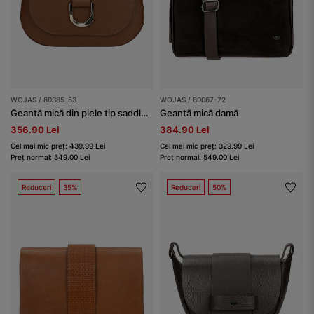
WOJAS / 80385-53
WOJAS / 80067-72
Geantă mică din piele tip saddle bag
Geantă mică damă
356.90 Lei
384.90 Lei
Cel mai mic preț: 439.99 Lei
Cel mai mic preț: 329.99 Lei
Preț normal: 549.00 Lei
Preț normal: 549.00 Lei
Reduceri
35%
Reduceri
50%