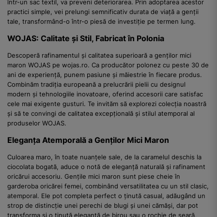
într-un sac textil, va preveni deteriorarea. Prin adoptarea acestor
practici simple, vei prelungi semnificativ durata de viață a genții
tale, transformând-o într-o piesă de investiție pe termen lung.
WOJAS: Calitate și Stil, Fabricat în Polonia
Descoperă rafinamentul și calitatea superioară a genților mici
maron WOJAS pe wojas.ro. Ca producător polonez cu peste 30 de
ani de experiență, punem pasiune și măiestrie în fiecare produs.
Combinăm tradiția europeană a prelucrării pielii cu designul
modern și tehnologiile inovatoare, oferind accesorii care satisfac
cele mai exigente gusturi. Te invităm să explorezi colecția noastră
și să te convingi de calitatea excepțională și stilul atemporal al
produselor WOJAS.
Eleganța Atemporală a Genților Mici Maron
Culoarea maro, în toate nuanțele sale, de la caramelul deschis la
ciocolata bogată, aduce o notă de eleganță naturală și rafinament
oricărui accesoriu. Gențile mici maron sunt piese cheie în
garderoba oricărei femei, combinând versatilitatea cu un stil clasic,
atemporal. Ele pot completa perfect o ținută casual, adăugând un
strop de distincție unei perechi de blugi și unei cămăși, dar pot
transforma și o ținută elegantă de birou sau o rochie de seară,