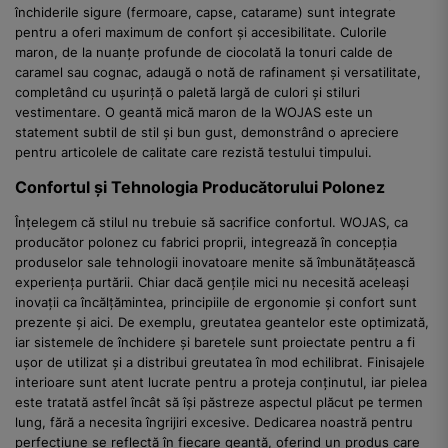
închiderile sigure (fermoare, capse, catarame) sunt integrate
pentru a oferi maximum de confort și accesibilitate. Culorile
maron, de la nuanțe profunde de ciocolată la tonuri calde de
caramel sau cognac, adaugă o notă de rafinament și versatilitate,
completând cu ușurință o paletă largă de culori și stiluri
vestimentare. O geantă mică maron de la WOJAS este un
statement subtil de stil și bun gust, demonstrând o apreciere
pentru articolele de calitate care rezistă testului timpului.
Confortul și Tehnologia Producătorului Polonez
Înțelegem că stilul nu trebuie să sacrifice confortul. WOJAS, ca
producător polonez cu fabrici proprii, integrează în concepția
produselor sale tehnologii inovatoare menite să îmbunătățească
experiența purtării. Chiar dacă gențile mici nu necesită aceleași
inovații ca încălțămintea, principiile de ergonomie și confort sunt
prezente și aici. De exemplu, greutatea geantelor este optimizată,
iar sistemele de închidere și baretele sunt proiectate pentru a fi
ușor de utilizat și a distribui greutatea în mod echilibrat. Finisajele
interioare sunt atent lucrate pentru a proteja conținutul, iar pielea
este tratată astfel încât să își păstreze aspectul plăcut pe termen
lung, fără a necesita îngrijiri excesive. Dedicarea noastră pentru
perfecțiune se reflectă în fiecare geantă, oferind un produs care