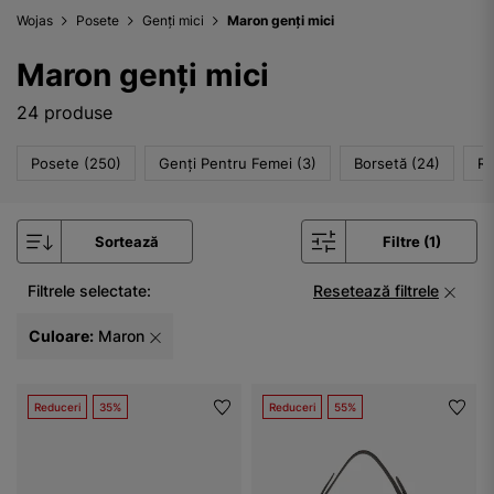
Wojas
Posete
Genți mici
Maron genți mici
Maron genți mici
24 produse
Posete (250)
Genți Pentru Femei (3)
Borsetă (24)
Ru
Sortează
Filtre (1)
Filtrele selectate:
Resetează filtrele
Culoare:
Maron
Reduceri
35%
Reduceri
55%