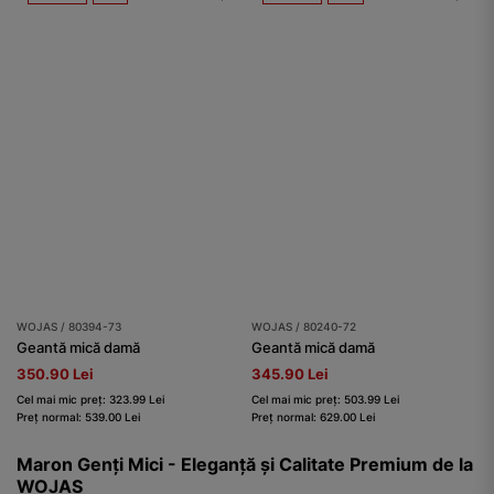
WOJAS / 80394-73
WOJAS / 80240-72
Geantă mică damă
Geantă mică damă
350.90 Lei
345.90 Lei
Cel mai mic preț: 323.99 Lei
Cel mai mic preț: 503.99 Lei
Preț normal: 539.00 Lei
Preț normal: 629.00 Lei
Maron Genți Mici - Eleganță și Calitate Premium de la
WOJAS