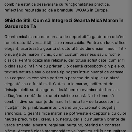
combină estetica desăvârșită cu funcționalitatea practică,
reflectând reputația solidă a brandului WOJAS în Europa.
Ghid de Stil: Cum să Integrezi Geanta Mică Maron în
Garderoba Ta
Geanta mică maron este un atu de neprețuit în garderoba oricărei
femei, datorită versatilității sale remarcabile. Pentru un look office
elegant, asortează o geantă structurată, de dimensiuni medii, într-
o nuanță de maron închis, cu un costum business sau o rochie
clasică. Pentru ocazii mai relaxate, dar totuși sofisticate, cum ar fi
o cină sau o întâlnire cu prietenii, o geantă crossbody din piele cu
textură naturală sau o geantă tip poștaș într-o nuanță de caramel
sau cognac va completa perfect o pereche de blugi cu o bluză
elegantă sau o fustă midi. Clutch-urile maron, indiferent de
finisajul pielii, sunt alegerea ideală pentru evenimente formale,
adăugând o notă de lux unei rochii de seară. Nu te teme să
combini diverse nuanțe de maro în ținuta ta – de la accesorii la
încălțăminte și îmbrăcăminte, creând un joc cromatic bogat și
armonios. O geantă mică maron se potrivește excepțional cu culori
neutre precum bej, crem, alb, negru, dar și cu nuanțe vibrante de
verde smarald, albastru regal sau burgund, oferind un contrast
plăcut. Această piesă atemporală te va însoți cu stil în nenumărate