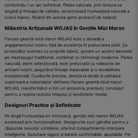
conferindu-i un aer sofisticat. Pielea naturală, prin textura sa
bogată și finisajul de calitate, accentuează frumusețea naturală a
culorii maron, făcând din aceste genți accesorii de nelipsit.
Măiestria Artizanală WOJAS în Gențile Mici Maron
Fiecare geantă mică maron WOJAS este o dovadă a
angajamentului nostru față de excelența în prelucrarea pielii. Ca
producător polonez cu propriile fabrici, punem un accent deosebit
pe meșteșugul tradițional, combinat cu tehnologii moderne. Pielea
naturală, atent selecționată, este prelucrată cu măiestrie de
artizanii noștri, asigurând finisaje impecabile și o durabilitate
excepțională. Cusăturile precise, atenția la detalii și calitatea
superioară a materialelor definesc fiecare geantă mică maron
WOJAS, transformând-o într-un accesoriu premium, conceput
pentru a rezista testului timpului și tendințelor modei.
Designuri Practice și Sofisticate
Pe lângă frumusețea lor intrinsecă, gențile mici maron WOJAS
excelează prin funcționalitate. Designurile sunt gândite pentru a
răspunde nevoilor cotidiene, oferind compartimente interioare
inteligente, buzunare sigure și barete confortabile, ajustabile. Fie