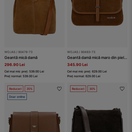
WOJAS / 80478-73
WOJAS / 80483-73
Geantă mică damă
Geantă damă mică maro din piele combinată
296.90 Lei
345.90 Lei
Cel mai mic preț: 539.00 Lei
Cel mai mic preț: 629.00 Lei
Preț normal: 539.00 Lei
Preț normal: 629.00 Lei
Reduceri
35%
Reduceri
30%
Doar online