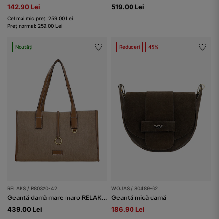
142.90 Lei
519.00 Lei
Cel mai mic preț: 259.00 Lei
Preț normal: 259.00 Lei
Noutăți
Reduceri
45%
RELAKS / R80320-42
WOJAS / 80489-62
Geantă damă mare maro RELAKS cu sac interior din material textil
Geantă mică damă
439.00 Lei
186.90 Lei