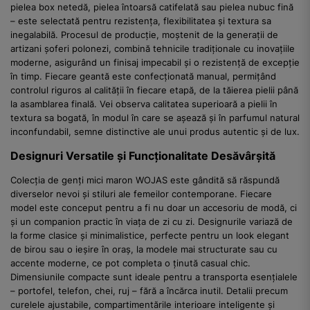
pielea box netedă, pielea întoarsă catifelată sau pielea nubuc fină
– este selectată pentru rezistența, flexibilitatea și textura sa
inegalabilă. Procesul de producție, moștenit de la generații de
artizani șoferi polonezi, combină tehnicile tradiționale cu inovațiile
moderne, asigurând un finisaj impecabil și o rezistență de excepție
în timp. Fiecare geantă este confecționată manual, permițând
controlul riguros al calității în fiecare etapă, de la tăierea pielii până
la asamblarea finală. Vei observa calitatea superioară a pielii în
textura sa bogată, în modul în care se așează și în parfumul natural
inconfundabil, semne distinctive ale unui produs autentic și de lux.
Designuri Versatile și Funcționalitate Desăvârșită
Colecția de genți mici maron WOJAS este gândită să răspundă
diverselor nevoi și stiluri ale femeilor contemporane. Fiecare
model este conceput pentru a fi nu doar un accesoriu de modă, ci
și un companion practic în viața de zi cu zi. Designurile variază de
la forme clasice și minimalistice, perfecte pentru un look elegant
de birou sau o ieșire în oraș, la modele mai structurate sau cu
accente moderne, ce pot completa o ținută casual chic.
Dimensiunile compacte sunt ideale pentru a transporta esențialele
– portofel, telefon, chei, ruj – fără a încărca inutil. Detalii precum
curelele ajustabile, compartimentările interioare inteligente și