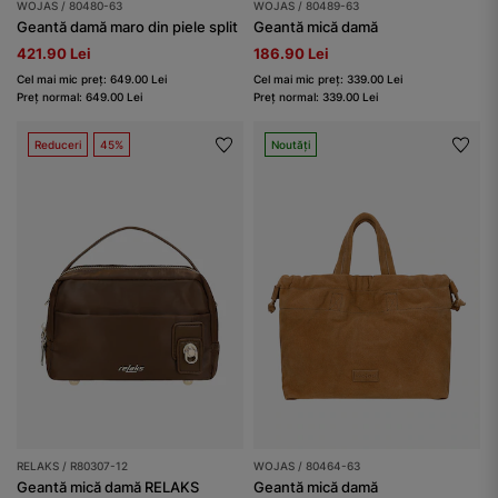
WOJAS / 80480-63
WOJAS / 80489-63
Geantă damă maro din piele split
Geantă mică damă
421.90 Lei
186.90 Lei
Cel mai mic preț: 649.00 Lei
Cel mai mic preț: 339.00 Lei
Preț normal: 649.00 Lei
Preț normal: 339.00 Lei
Reduceri
45%
Noutăți
RELAKS / R80307-12
WOJAS / 80464-63
Geantă mică damă RELAKS
Geantă mică damă