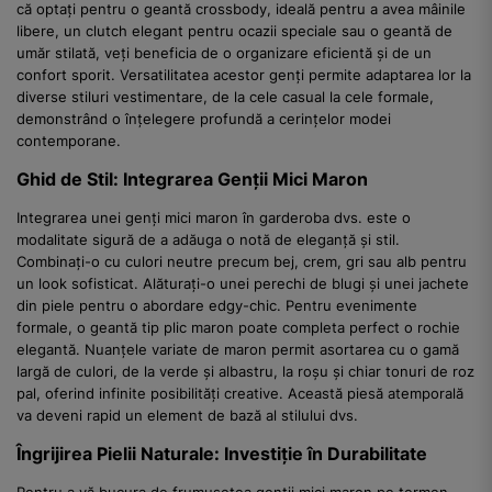
că optați pentru o geantă crossbody, ideală pentru a avea mâinile
libere, un clutch elegant pentru ocazii speciale sau o geantă de
umăr stilată, veți beneficia de o organizare eficientă și de un
confort sporit. Versatilitatea acestor genți permite adaptarea lor la
diverse stiluri vestimentare, de la cele casual la cele formale,
demonstrând o înțelegere profundă a cerințelor modei
contemporane.
Ghid de Stil: Integrarea Genții Mici Maron
Integrarea unei genți mici maron în garderoba dvs. este o
modalitate sigură de a adăuga o notă de eleganță și stil.
Combinați-o cu culori neutre precum bej, crem, gri sau alb pentru
un look sofisticat. Alăturați-o unei perechi de blugi și unei jachete
din piele pentru o abordare edgy-chic. Pentru evenimente
formale, o geantă tip plic maron poate completa perfect o rochie
elegantă. Nuanțele variate de maron permit asortarea cu o gamă
largă de culori, de la verde și albastru, la roșu și chiar tonuri de roz
pal, oferind infinite posibilități creative. Această piesă atemporală
va deveni rapid un element de bază al stilului dvs.
Îngrijirea Pielii Naturale: Investiție în Durabilitate