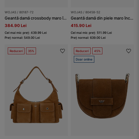
WOJAS / 80187-72
WOJAS / 80458-52
Geantă damă crossbody maro închis ciocolatiu
Geantă damă din piele maro închis
384.90 Lei
415.90 Lei
Cel mai mic preț: 439.99 Lei
Cel mai mic preț: 511.99 Lei
Preț normal: 549.00 Lei
Preț normal: 639.00 Lei
Reduceri
35%
Reduceri
45%
Doar online