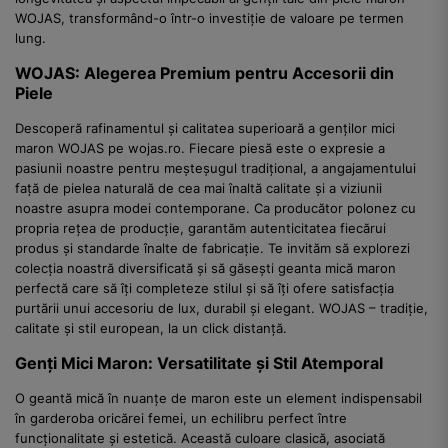
WOJAS, transformând-o într-o investiție de valoare pe termen
lung.
WOJAS: Alegerea Premium pentru Accesorii din
Piele
Descoperă rafinamentul și calitatea superioară a genților mici
maron WOJAS pe wojas.ro. Fiecare piesă este o expresie a
pasiunii noastre pentru meșteșugul tradițional, a angajamentului
față de pielea naturală de cea mai înaltă calitate și a viziunii
noastre asupra modei contemporane. Ca producător polonez cu
propria rețea de producție, garantăm autenticitatea fiecărui
produs și standarde înalte de fabricație. Te invităm să explorezi
colecția noastră diversificată și să găsești geanta mică maron
perfectă care să îți completeze stilul și să îți ofere satisfacția
purtării unui accesoriu de lux, durabil și elegant. WOJAS – tradiție,
calitate și stil european, la un click distanță.
Genți Mici Maron: Versatilitate și Stil Atemporal
O geantă mică în nuanțe de maron este un element indispensabil
în garderoba oricărei femei, un echilibru perfect între
funcționalitate și estetică. Această culoare clasică, asociată