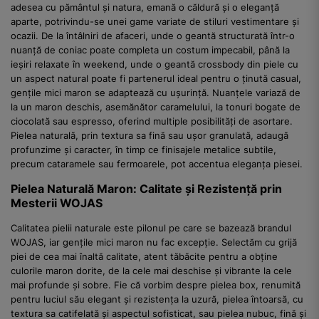
adesea cu pământul și natura, emană o căldură și o eleganță
aparte, potrivindu-se unei game variate de stiluri vestimentare și
ocazii. De la întâlniri de afaceri, unde o geantă structurată într-o
nuanță de coniac poate completa un costum impecabil, până la
ieșiri relaxate în weekend, unde o geantă crossbody din piele cu
un aspect natural poate fi partenerul ideal pentru o ținută casual,
gențile mici maron se adaptează cu ușurință. Nuanțele variază de
la un maron deschis, asemănător caramelului, la tonuri bogate de
ciocolată sau espresso, oferind multiple posibilități de asortare.
Pielea naturală, prin textura sa fină sau ușor granulată, adaugă
profunzime și caracter, în timp ce finisajele metalice subtile,
precum cataramele sau fermoarele, pot accentua eleganța piesei.
Pielea Naturală Maron: Calitate și Rezistență prin
Mesterii WOJAS
Calitatea pielii naturale este pilonul pe care se bazează brandul
WOJAS, iar gențile mici maron nu fac excepție. Selectăm cu grijă
piei de cea mai înaltă calitate, atent tăbăcite pentru a obține
culorile maron dorite, de la cele mai deschise și vibrante la cele
mai profunde și sobre. Fie că vorbim despre pielea box, renumită
pentru luciul său elegant și rezistența la uzură, pielea întoarsă, cu
textura sa catifelată și aspectul sofisticat, sau pielea nubuc, fină și