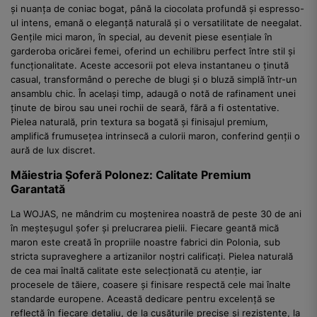
și nuanța de coniac bogat, până la ciocolata profundă și espresso-
ul intens, emană o eleganță naturală și o versatilitate de neegalat.
Gențile mici maron, în special, au devenit piese esențiale în
garderoba oricărei femei, oferind un echilibru perfect între stil și
funcționalitate. Aceste accesorii pot eleva instantaneu o ținută
casual, transformând o pereche de blugi și o bluză simplă într-un
ansamblu chic. În același timp, adaugă o notă de rafinament unei
ținute de birou sau unei rochii de seară, fără a fi ostentative.
Pielea naturală, prin textura sa bogată și finisajul premium,
amplifică frumusețea intrinsecă a culorii maron, conferind genții o
aură de lux discret.
Măiestria Șoferă Polonez: Calitate Premium
Garantată
La WOJAS, ne mândrim cu moștenirea noastră de peste 30 de ani
în meșteșugul șofer și prelucrarea pielii. Fiecare geantă mică
maron este creată în propriile noastre fabrici din Polonia, sub
stricta supraveghere a artizanilor noștri calificați. Pielea naturală
de cea mai înaltă calitate este selecționată cu atenție, iar
procesele de tăiere, coasere și finisare respectă cele mai înalte
standarde europene. Această dedicare pentru excelență se
reflectă în fiecare detaliu, de la cusăturile precise și rezistente, la