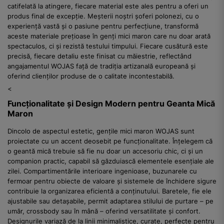
catifelată la atingere, fiecare material este ales pentru a oferi un
produs final de excepție. Meșterii noștri șoferi polonezi, cu o
experiență vastă și o pasiune pentru perfecțiune, transformă
aceste materiale prețioase în genți mici maron care nu doar arată
spectaculos, ci și rezistă testului timpului. Fiecare cusătură este
precisă, fiecare detaliu este finisat cu măiestrie, reflectând
angajamentul WOJAS față de tradiția artizanală europeană și
oferind clienților produse de o calitate incontestabilă.
<
Funcționalitate și Design Modern pentru Geanta Mică
Maron
Dincolo de aspectul estetic, gențile mici maron WOJAS sunt
proiectate cu un accent deosebit pe funcționalitate. Înțelegem că
o geantă mică trebuie să fie nu doar un accesoriu chic, ci și un
companion practic, capabil să găzduiască elementele esențiale ale
zilei. Compartimentările interioare ingenioase, buzunarele cu
fermoar pentru obiecte de valoare și sistemele de închidere sigure
contribuie la organizarea eficientă a conținutului. Baretele, fie ele
ajustabile sau detașabile, permit adaptarea stilului de purtare – pe
umăr, crossbody sau în mână – oferind versatilitate și confort.
Designurile variază de la linii minimalistice, curate, perfecte pentru