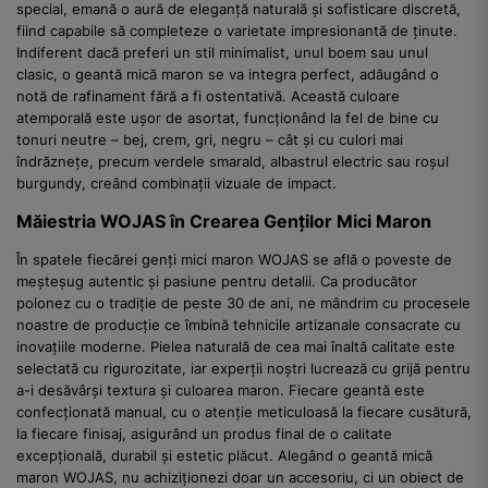
special, emană o aură de eleganță naturală și sofisticare discretă,
fiind capabile să completeze o varietate impresionantă de ținute.
Indiferent dacă preferi un stil minimalist, unul boem sau unul
clasic, o geantă mică maron se va integra perfect, adăugând o
notă de rafinament fără a fi ostentativă. Această culoare
atemporală este ușor de asortat, funcționând la fel de bine cu
tonuri neutre – bej, crem, gri, negru – cât și cu culori mai
îndrăznețe, precum verdele smarald, albastrul electric sau roșul
burgundy, creând combinații vizuale de impact.
Măiestria WOJAS în Crearea Genților Mici Maron
În spatele fiecărei genți mici maron WOJAS se află o poveste de
meșteșug autentic și pasiune pentru detalii. Ca producător
polonez cu o tradiție de peste 30 de ani, ne mândrim cu procesele
noastre de producție ce îmbină tehnicile artizanale consacrate cu
inovațiile moderne. Pielea naturală de cea mai înaltă calitate este
selectată cu rigurozitate, iar experții noștri lucrează cu grijă pentru
a-i desăvârși textura și culoarea maron. Fiecare geantă este
confecționată manual, cu o atenție meticuloasă la fiecare cusătură,
la fiecare finisaj, asigurând un produs final de o calitate
excepțională, durabil și estetic plăcut. Alegând o geantă mică
maron WOJAS, nu achiziționezi doar un accesoriu, ci un obiect de