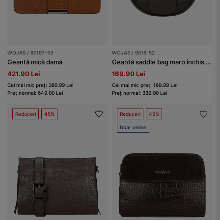
WOJAS / 80187-53
WOJAS / 9816-52
Geantă mică damă
Geantă saddle bag maro închis din piele
421.90 Lei
169.90 Lei
Cel mai mic preț: 389.99 Lei
Cel mai mic preț: 169.99 Lei
Preț normal: 649.00 Lei
Preț normal: 339.00 Lei
Reduceri
45%
Reduceri
45%
Doar online