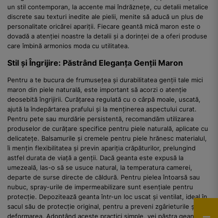
un stil contemporan, la accente mai îndrăznețe, cu detalii metalice
discrete sau texturi inedite ale pielii, menite să aducă un plus de
personalitate oricărei apariții. Fiecare geantă mică maron este o
dovadă a atenției noastre la detalii și a dorinței de a oferi produse
care îmbină armonios moda cu utilitatea.
Stil și Îngrijire: Păstrând Eleganța Genții Maron
Pentru a te bucura de frumusețea și durabilitatea genții tale mici
maron din piele naturală, este important să acorzi o atenție
deosebită îngrijirii. Curățarea regulată cu o cârpă moale, uscată,
ajută la îndepărtarea prafului și la menținerea aspectului curat.
Pentru pete sau murdărie persistentă, recomandăm utilizarea
produselor de curățare specifice pentru piele naturală, aplicate cu
delicatețe. Balsamurile și cremele pentru piele hrănesc materialul,
îi mențin flexibilitatea și previn apariția crăpăturilor, prelungind
astfel durata de viață a genții. Dacă geanta este expusă la
umezeală, las-o să se usuce natural, la temperatura camerei,
departe de surse directe de căldură. Pentru pielea întoarsă sau
nubuc, spray-urile de impermeabilizare sunt esențiale pentru
protecție. Depozitează geanta într-un loc uscat și ventilat, ideal în
sacul său de protecție original, pentru a preveni zgârieturile și
deformarea. Adoptând aceste practici simple, vei păstra geanta