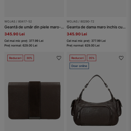
WOJAS / 80417-52
WOJAS / 80290-72
Geantă de umăr din piele maro-închis damă
Geanta de dama maro inchis cu piele in relief
345.90 Lei
345.90 Lei
Cel mai mic preț: 377.99 Lei
Cel mai mic preț: 377.99 Lei
Preț normal: 629.00 Lei
Preț normal: 629.00 Lei
Reduceri
30%
Reduceri
35%
Doar online