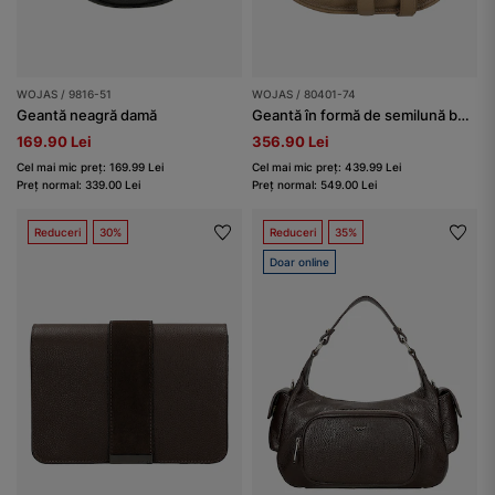
WOJAS / 9816-51
WOJAS / 80401-74
Geantă neagră damă
Geantă în formă de semilună bej închis
169.90 Lei
356.90 Lei
Cel mai mic preț: 169.99 Lei
Cel mai mic preț: 439.99 Lei
Preț normal: 339.00 Lei
Preț normal: 549.00 Lei
Reduceri
30%
Reduceri
35%
Doar online