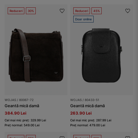
Reduceri
30%
Reduceri
45%
Doar online
WOJAS / 80067-72
WOJAS / 80433-51
Geantă mică damă
Geantă mică damă
384.90 Lei
263.90 Lei
Cel mai mic preț: 329.99 Lei
Cel mai mic preț: 287.99 Lei
Preț normal: 549.00 Lei
Preț normal: 479.00 Lei