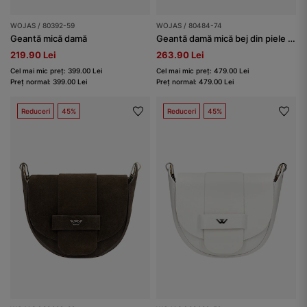
WOJAS / 80392-59
WOJAS / 80484-74
Geantă mică damă
Geantă damă mică bej din piele split și piele box
219.90 Lei
263.90 Lei
Cel mai mic preț: 399.00 Lei
Cel mai mic preț: 479.00 Lei
Preț normal: 399.00 Lei
Preț normal: 479.00 Lei
Reduceri
45%
Reduceri
45%