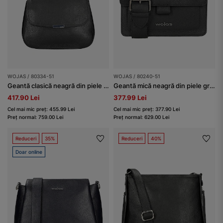
WOJAS / 80334-51
WOJAS / 80240-51
Geantă clasică neagră din piele damă
Geantă mică neagră din piele granulată damă
417.90 Lei
377.99 Lei
Cel mai mic preț: 455.99 Lei
Cel mai mic preț: 377.90 Lei
Preț normal: 759.00 Lei
Preț normal: 629.00 Lei
Reduceri
35%
Reduceri
40%
Doar online