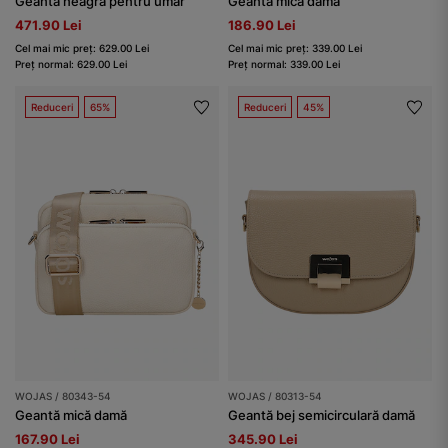
Geantă neagră pentru umăr
Geantă mică damă
471.90 Lei
186.90 Lei
Cel mai mic preț: 629.00 Lei
Cel mai mic preț: 339.00 Lei
Preț normal: 629.00 Lei
Preț normal: 339.00 Lei
Reduceri
65%
Reduceri
45%
WOJAS / 80343-54
WOJAS / 80313-54
Geantă mică damă
Geantă bej semicirculară damă
167.90 Lei
345.90 Lei