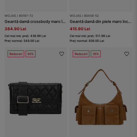
WOJAS / 80187-72
WOJAS / 80458-52
Geantă damă crossbody maro închis ciocolatiu
Geantă damă din piele maro închis
384.90 Lei
415.90 Lei
Cel mai mic preț: 439.99 Lei
Cel mai mic preț: 511.99 Lei
Preț normal: 549.00 Lei
Preț normal: 639.00 Lei
Reduceri
65%
Reduceri
35%