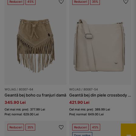
Reduceri
45%
Reduceri
35%
WOJAS / 80307-64
WOJAS / 80067-54
Geantă bej boho cu franjuri damă
Geantă bej din piele crossbody damă
345.90 Lei
421.90 Lei
Cel mai mic preț: 377.99 Lei
Cel mai mic preț: 389.99 Lei
Preț normal: 629.00 Lei
Preț normal: 649.00 Lei
Reduceri
35%
Reduceri
45%
Doar online