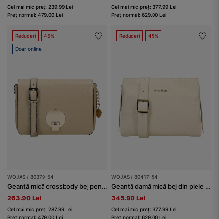
Cel mai mic preț: 239.99 Lei
Cel mai mic preț: 377.99 Lei
Preț normal: 479.00 Lei
Preț normal: 629.00 Lei
Reduceri
45%
Reduceri
45%
Doar online
WOJAS / 80379-54
WOJAS / 80417-54
Geantă mică crossbody bej pentru femei din piele
Geantă damă mică bej din piele box
263.90 Lei
345.90 Lei
Cel mai mic preț: 287.99 Lei
Cel mai mic preț: 377.99 Lei
Preț normal: 479.00 Lei
Preț normal: 629.00 Lei