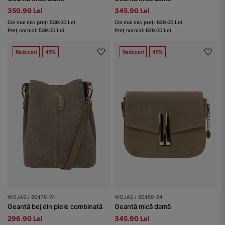
350.90 Lei
345.90 Lei
Cel mai mic preț: 539.00 Lei
Cel mai mic preț: 629.00 Lei
Preț normal: 539.00 Lei
Preț normal: 629.00 Lei
Reduceri
45%
Reduceri
45%
WOJAS / 80478-74
WOJAS / 80450-64
Geantă bej din piele combinată
Geantă mică damă
296.90 Lei
345.90 Lei