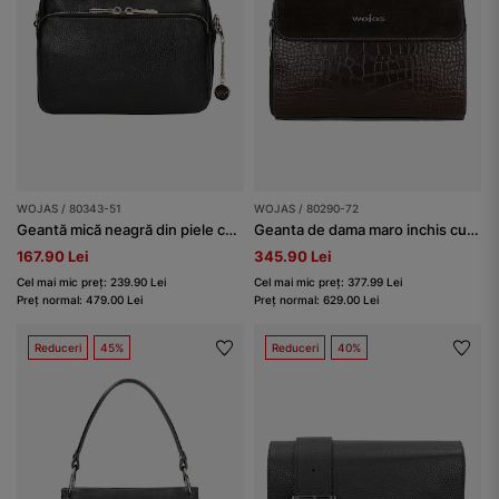
WOJAS / 80343-51
WOJAS / 80290-72
Geantă mică neagră din piele cu elemente aurii
Geanta de dama maro inchis cu piele in relief
167.90 Lei
345.90 Lei
Cel mai mic preț: 239.90 Lei
Cel mai mic preț: 377.99 Lei
Preț normal: 479.00 Lei
Preț normal: 629.00 Lei
Reduceri
45%
Reduceri
40%