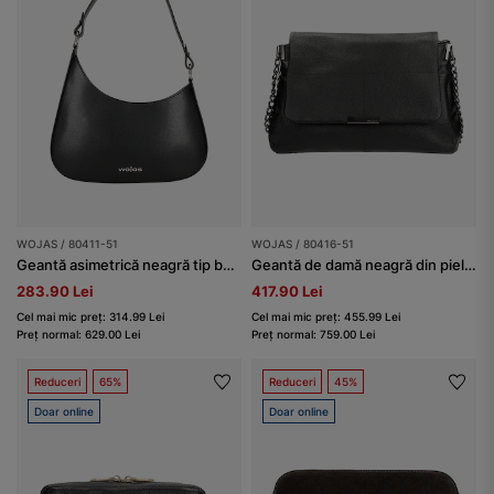
WOJAS / 80411-51
WOJAS / 80416-51
Geantă asimetrică neagră tip baghetă din piele damă
Geantă de damă neagră din piele cu lanț pe curea
283.90 Lei
417.90 Lei
Cel mai mic preț: 314.99 Lei
Cel mai mic preț: 455.99 Lei
Preț normal: 629.00 Lei
Preț normal: 759.00 Lei
Reduceri
65%
Reduceri
45%
Doar online
Doar online