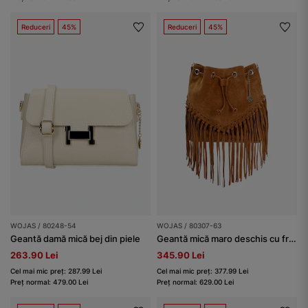
Reduceri
45%
Reduceri
45%
WOJAS / 80248-54
WOJAS / 80307-63
Geantă damă mică bej din piele
Geantă mică maro deschis cu franjuri damă
263.90 Lei
345.90 Lei
Cel mai mic preț: 287.99 Lei
Cel mai mic preț: 377.99 Lei
Preț normal: 479.00 Lei
Preț normal: 629.00 Lei