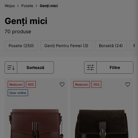
Wojas
Posete
Genți mici
Genți mici
70 produse
Posete (250)
Genți Pentru Femei (3)
Borsetă (24)
Ru
Sortează
Filtre
Reduceri
50%
Reduceri
35%
Doar online