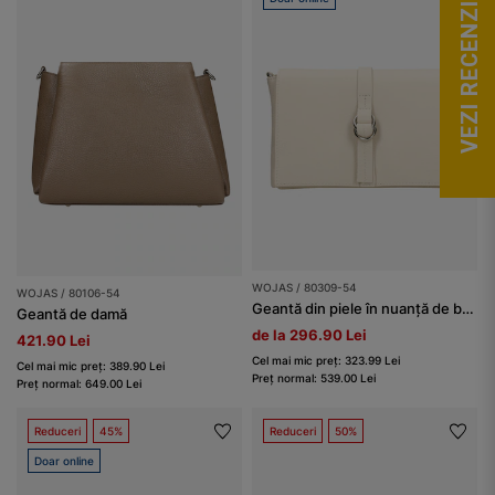
VEZI RECENZII
WOJAS / 80309-54
WOJAS / 80106-54
Geantă din piele în nuanță de bej deschis damă
Geantă de damă
de la 296.90 Lei
421.90 Lei
Cel mai mic preț: 323.99 Lei
Cel mai mic preț: 389.90 Lei
Preț normal: 539.00 Lei
Preț normal: 649.00 Lei
Reduceri
45%
Reduceri
50%
Doar online