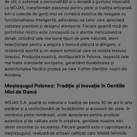
de stil, o extensie a personalității și o dovadă a gustului impecabil.
La WOJAS, transformăm pasiunea pentru piele și tradiția artizanală
într-o colecție de genți mici ce combină estetica de neegalat cu
funcționalitatea inteligentă, adresându-se celor care apreciază
calitatea premium și designul atemporal. Fiecare geantă mică din
portofoliul nostru este concepută cu o atenție meticuloasă la
detalii, utilizând cele mai bune tipuri de piele naturală, atent
selecționate pentru a asigura o textură plăcută la atingere, o
rezistență sporită și un aspect sofisticat care va rezista testului
timpului. Producția noastră, desfășurată în Polonia, respectă cele
mai înalte standarde europene, garantând durabilitatea și
autenticitatea fiecărui produs pe care îl ofrim clienților noștri din
România.
Meșteșugul Polonez: Tradiție și Inovație în Gentiile
Mici de Damă
WOJAS S.A. poartă cu mândrie o tradiție de peste 30 de ani în arta
pielăriei și a confecționării de încălțăminte și accesorii din piele. În
contextul pieței românești, unde aprecierea pentru produse
autentice și de calitate este în creștere, gentilele noastre mici
devin sinonime cu excelența. Fiecare geantă este o capodoperă a
meșteșugului, realizată de artizani calificați care îmbină tehnicile