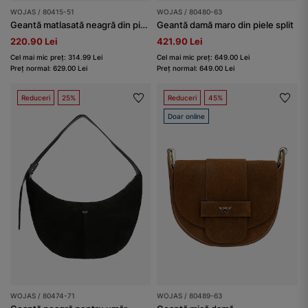
WOJAS / 80415-51
WOJAS / 80480-63
Geantă matlasată neagră din piele
Geantă damă maro din piele split
220.90 Lei
421.90 Lei
Cel mai mic preț: 314.99 Lei
Cel mai mic preț: 649.00 Lei
Preț normal: 629.00 Lei
Preț normal: 649.00 Lei
Reduceri
25%
Reduceri
45%
Doar online
WOJAS / 80474-71
WOJAS / 80489-63