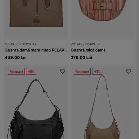
RELAKS / R80320-42
WOJAS / 80489-58
Geantă damă mare maro RELAKS cu sac interior din material textil
Geantă mică damă
439.00 Lei
279.00 Lei
Reduceri
45%
Reduceri
45%