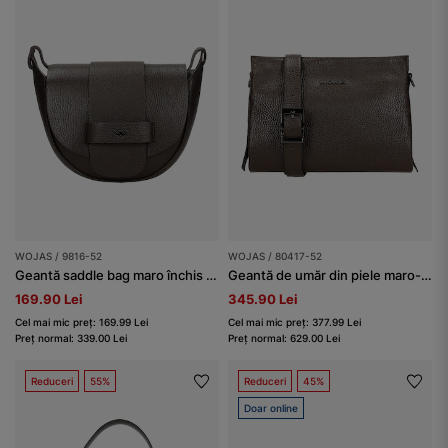
WOJAS / 9816-52
WOJAS / 80417-52
Geantă saddle bag maro închis din piele
Geantă de umăr din piele maro-închis damă
169.90 Lei
345.90 Lei
Cel mai mic preț: 169.99 Lei
Cel mai mic preț: 377.99 Lei
Preț normal: 339.00 Lei
Preț normal: 629.00 Lei
Reduceri
55%
Reduceri
45%
Doar online