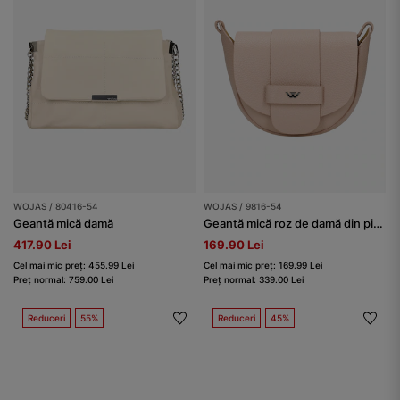
WOJAS / 80416-54
WOJAS / 9816-54
Geantă mică damă
Geantă mică roz de damă din piele granulată
417.90 Lei
169.90 Lei
Cel mai mic preț: 455.99 Lei
Cel mai mic preț: 169.99 Lei
Preț normal: 759.00 Lei
Preț normal: 339.00 Lei
Reduceri
55%
Reduceri
45%