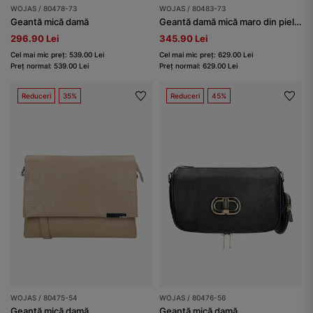
WOJAS / 80478-73
WOJAS / 80483-73
Geantă mică damă
Geantă damă mică maro din piele combinată
296.90 Lei
345.90 Lei
Cel mai mic preț: 539.00 Lei
Cel mai mic preț: 629.00 Lei
Preț normal: 539.00 Lei
Preț normal: 629.00 Lei
Reduceri
35%
Reduceri
45%
WOJAS / 80475-54
WOJAS / 80476-56
Geantă mică damă
Geantă mică damă