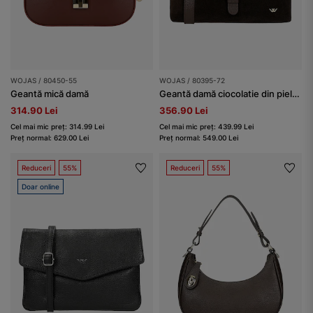
WOJAS / 80450-55
WOJAS / 80395-72
Geantă mică damă
Geantă damă ciocolatie din piele combinată
314.90 Lei
356.90 Lei
Cel mai mic preț: 314.99 Lei
Cel mai mic preț: 439.99 Lei
Preț normal: 629.00 Lei
Preț normal: 549.00 Lei
Reduceri
55%
Reduceri
55%
Doar online