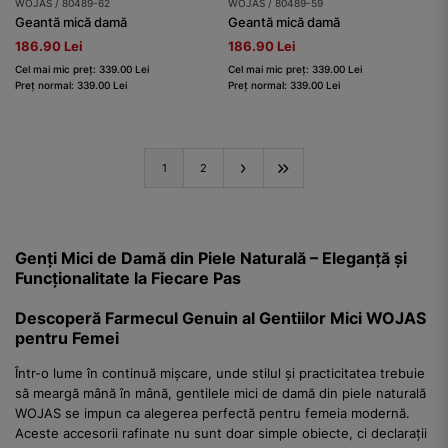
WOJAS / 80489-62
WOJAS / 80489-59
Geantă mică damă
Geantă mică damă
186.90 Lei
186.90 Lei
Cel mai mic preț: 339.00 Lei
Cel mai mic preț: 339.00 Lei
Preț normal: 339.00 Lei
Preț normal: 339.00 Lei
1
2
Genți Mici de Damă din Piele Naturală – Eleganță și
Funcționalitate la Fiecare Pas
Descoperă Farmecul Genuin al Gentiilor Mici WOJAS
pentru Femei
Într-o lume în continuă mișcare, unde stilul și practicitatea trebuie
să meargă mână în mână, gentilele mici de damă din piele naturală
WOJAS se impun ca alegerea perfectă pentru femeia modernă.
Aceste accesorii rafinate nu sunt doar simple obiecte, ci declarații