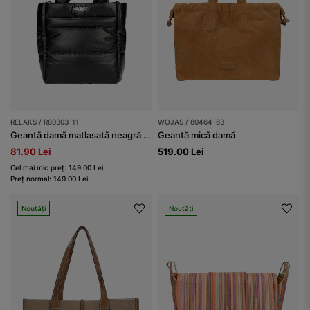
RELAKS / R80303-11
WOJAS / 80464-63
Geantă damă matlasată neagră RELAKS
Geantă mică damă
81.90 Lei
519.00 Lei
Cel mai mic preț: 149.00 Lei
Preț normal: 149.00 Lei
Noutăți
Noutăți