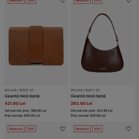
Reduceri
35%
Reduceri
55%
WOJAS / 80187-53
WOJAS / 80411-55
Geantă mică damă
Geantă mică damă
421.90 Lei
283.90 Lei
Cel mai mic preț: 389.99 Lei
Cel mai mic preț: 314.99 Lei
Preț normal: 649.00 Lei
Preț normal: 629.00 Lei
Reduceri
50%
Reduceri
45%