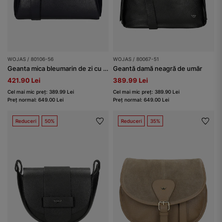
WOJAS / 80106-56
WOJAS / 80067-51
Geanta mica bleumarin de zi cu zi damă
Geantă damă neagră de umăr
421.90 Lei
389.99 Lei
Cel mai mic preț: 389.99 Lei
Cel mai mic preț: 389.90 Lei
Preț normal: 649.00 Lei
Preț normal: 649.00 Lei
Reduceri
50%
Reduceri
35%