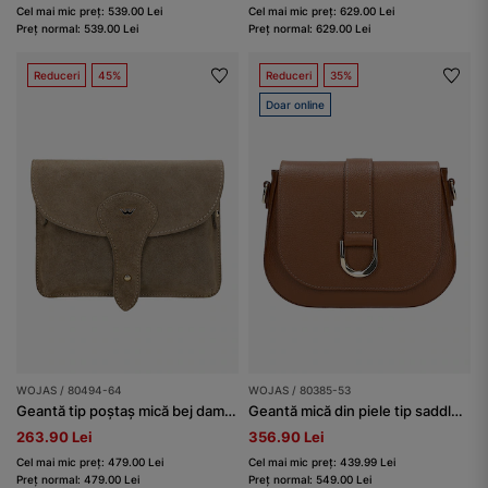
Cel mai mic preț: 539.00 Lei
Cel mai mic preț: 629.00 Lei
Preț normal: 539.00 Lei
Preț normal: 629.00 Lei
Reduceri
45%
Reduceri
35%
Doar online
WOJAS / 80494-64
WOJAS / 80385-53
Geantă tip poștaș mică bej damă din piele split
Geantă mică din piele tip saddle bag
263.90 Lei
356.90 Lei
Cel mai mic preț: 479.00 Lei
Cel mai mic preț: 439.99 Lei
Preț normal: 479.00 Lei
Preț normal: 549.00 Lei