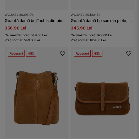
WOJAS / 80395-74
WOJAS / 80482-54
Geantă damă bej închis din piele combinată
Geantă damă tip sac din piele, bej, cu franjuri
356.90 Lei
345.90 Lei
Cel mai mic preț: 549.00 Lei
Cel mai mic preț: 629.00 Lei
Preț normal: 549.00 Lei
Preț normal: 629.00 Lei
Reduceri
45%
Reduceri
45%