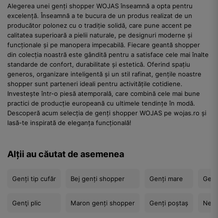
Alegerea unei genți shopper WOJAS înseamnă a opta pentru
excelență. Înseamnă a te bucura de un produs realizat de un
producător polonez cu o tradiție solidă, care pune accent pe
calitatea superioară a pielii naturale, pe designuri moderne și
funcționale și pe manopera impecabilă. Fiecare geantă shopper
din colecția noastră este gândită pentru a satisface cele mai înalte
standarde de confort, durabilitate și estetică. Oferind spațiu
generos, organizare inteligentă și un stil rafinat, gențile noastre
shopper sunt parteneri ideali pentru activitățile cotidiene.
Investește într-o piesă atemporală, care combină cele mai bune
practici de producție europeană cu ultimele tendințe în modă.
Descoperă acum selecția de genți shopper WOJAS pe wojas.ro și
lasă-te inspirată de eleganța funcțională!
Alții au căutat de asemenea
Genți tip cufăr
Bej genți shopper
Genți mare
Genț
Genţi plic
Maron genți shopper
Genți poștaș
Negr