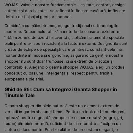
WOJAS. Valorile noastre fundamentale – calitate, confort, design
autentic și durabilitate – se reflectă în fiecare cusătură, în fiecare
detaliu de finisaj al genților shopper.
Combinăm cu măiestrie meșteșugul tradițional cu tehnologiile
moderne. De exemplu, utilizăm metode de coasere rezistente,
întărim zonele de uzură frecventă și aplicăm tratamente speciale
pielii pentru a-i spori rezistența la factorii externi. Designurile sunt
create de echipe de specialiști care urmăresc constant cele mai
noi tendințe în modă și ergonomie, asigurând că gențile noastre
shopper nu sunt doar frumoase, ci și extrem de practice și
confortabile. Alegând o geantă shopper WOJAS, alegi un produs
conceput cu pasiune, inteligență și respect pentru tradiția
europeană a pielăriei.
Ghid de Stil: Cum să Integrezi Geanta Shopper în
Ținutele Tale
Geanta shopper din piele naturală este un element extrem de
versatil în garderoba unei femei. Pentru un look de birou elegant,
optează pentru o geantă shopper de culoare neutră (negru, gri,
taupe) din piele netedă, suficient de mare pentru a încăpea un
laptop și documente. Poart-o alături de un costum elegant, o