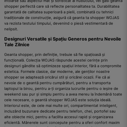
întoarse sau aspectul mat și sofisticat al nubucului, vei găsi geanta
shopper perfectă care să reflecte personalitatea ta. Durabilitatea
garantată de calitatea superioară a pielii, combinată cu tehnici
tradiționale de construcție, asigură că geanta ta shopper WOJAS
va rezista testului timpului, devenind o piesă vestimentară de
nelipsit.
Designuri Versatile și Spațiu Generos pentru Nevoile
Tale Zilnice
Geanta shopper, prin definiție, trebuie să fie spațioasă și
funcțională. Colecția WOJAS răspunde acestei cerințe prin
designuri gândite să optimizeze spațiul interior, fără a compromite
estetica. Formele clasice, dar moderne, ale genților noastre
shopper se adaptează oricărui stil și oricărei ocazii. Fie că ai
nevoie de o geantă pentru cumpărături, pentru a transporta
laptopul la birou, pentru a-ți organiza lucrurile pentru o ieșire de
weekend sau pur și simplu pentru a avea mereu la îndemână toate
cele necesare, o geantă shopper WOJAS este soluția ideală.
Interiorul este, de cele mai multe ori, compartimentat inteligent,
incluzând buzunare dedicate pentru telefon, chei, portofel sau
alte obiecte mici, pentru a facilita accesul rapid și organizarea
eficientă. Mânerele sunt concepute pentru a oferi confort maxim