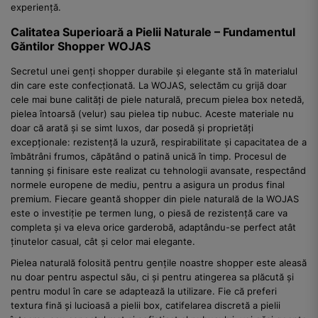
experiență.
Calitatea Superioară a Pielii Naturale – Fundamentul
Găntilor Shopper WOJAS
Secretul unei genți shopper durabile și elegante stă în materialul
din care este confecționată. La WOJAS, selectăm cu grijă doar
cele mai bune calități de piele naturală, precum pielea box netedă,
pielea întoarsă (velur) sau pielea tip nubuc. Aceste materiale nu
doar că arată și se simt luxos, dar posedă și proprietăți
excepționale: rezistență la uzură, respirabilitate și capacitatea de a
îmbătrâni frumos, căpătând o patină unică în timp. Procesul de
tanning și finisare este realizat cu tehnologii avansate, respectând
normele europene de mediu, pentru a asigura un produs final
premium. Fiecare geantă shopper din piele naturală de la WOJAS
este o investiție pe termen lung, o piesă de rezistență care va
completa și va eleva orice garderobă, adaptându-se perfect atât
ținutelor casual, cât și celor mai elegante.
Pielea naturală folosită pentru gențile noastre shopper este aleasă
nu doar pentru aspectul său, ci și pentru atingerea sa plăcută și
pentru modul în care se adaptează la utilizare. Fie că preferi
textura fină și lucioasă a pielii box, catifelarea discretă a pielii