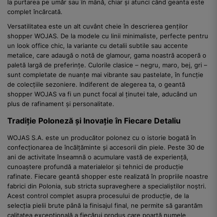
la purtarea pe umăr sau în mână, chiar și atunci când geanta este
complet încărcată.
Versatilitatea este un alt cuvânt cheie în descrierea genților
shopper WOJAS. De la modele cu linii minimaliste, perfecte pentru
un look office chic, la variante cu detalii subtile sau accente
metalice, care adaugă o notă de glamour, gama noastră acoperă o
paletă largă de preferințe. Culorile clasice – negru, maro, bej, gri –
sunt completate de nuanțe mai vibrante sau pastelate, în funcție
de colecțiile sezoniere. Indiferent de alegerea ta, o geantă
shopper WOJAS va fi un punct focal al ținutei tale, aducând un
plus de rafinament și personalitate.
Tradiție Poloneză și Inovație în Fiecare Detaliu
WOJAS S.A. este un producător polonez cu o istorie bogată în
confecționarea de încălțăminte și accesorii din piele. Peste 30 de
ani de activitate înseamnă o acumulare vastă de experiență,
cunoaștere profundă a materialelor și tehnici de producție
rafinate. Fiecare geantă shopper este realizată în propriile noastre
fabrici din Polonia, sub stricta supraveghere a specialiștilor noștri.
Acest control complet asupra procesului de producție, de la
selecția pielii brute până la finisajul final, ne permite să garantăm
calitatea excepțională a fiecărui produs care poartă numele