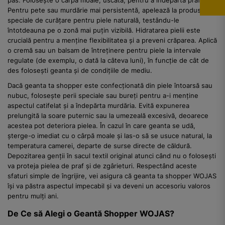
pas. Folosește o cârpă moale, uscată, pentru a îndepărta praful.
Pentru pete sau murdărie mai persistentă, apelează la produse
speciale de curățare pentru piele naturală, testându-le
întotdeauna pe o zonă mai puțin vizibilă. Hidratarea pielii este
crucială pentru a menține flexibilitatea și a preveni crăparea. Aplică
o cremă sau un balsam de întreținere pentru piele la intervale
regulate (de exemplu, o dată la câteva luni), în funcție de cât de
des folosești geanta și de condițiile de mediu.
Dacă geanta ta shopper este confecționată din piele întoarsă sau
nubuc, folosește perii speciale sau bureți pentru a-i menține
aspectul catifelat și a îndepărta murdăria. Evită expunerea
prelungită la soare puternic sau la umezeală excesivă, deoarece
acestea pot deteriora pielea. În cazul în care geanta se udă,
șterge-o imediat cu o cârpă moale și las-o să se usuce natural, la
temperatura camerei, departe de surse directe de căldură.
Depozitarea genții în sacul textil original atunci când nu o folosești
va proteja pielea de praf și de zgârieturi. Respectând aceste
sfaturi simple de îngrijire, vei asigura că geanta ta shopper WOJAS
își va păstra aspectul impecabil și va deveni un accesoriu valoros
pentru mulți ani.
De Ce să Alegi o Geantă Shopper WOJAS?