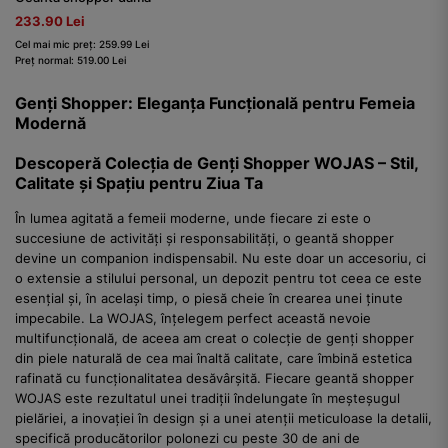
233.90 Lei
Cel mai mic preț: 259.99 Lei
Preț normal: 519.00 Lei
Genți Shopper: Eleganța Funcțională pentru Femeia
Modernă
Descoperă Colecția de Genți Shopper WOJAS – Stil,
Calitate și Spațiu pentru Ziua Ta
În lumea agitată a femeii moderne, unde fiecare zi este o
succesiune de activități și responsabilități, o geantă shopper
devine un companion indispensabil. Nu este doar un accesoriu, ci
o extensie a stilului personal, un depozit pentru tot ceea ce este
esențial și, în același timp, o piesă cheie în crearea unei ținute
impecabile. La WOJAS, înțelegem perfect această nevoie
multifuncțională, de aceea am creat o colecție de genți shopper
din piele naturală de cea mai înaltă calitate, care îmbină estetica
rafinată cu funcționalitatea desăvârșită. Fiecare geantă shopper
WOJAS este rezultatul unei tradiții îndelungate în meșteșugul
pielăriei, a inovației în design și a unei atenții meticuloase la detalii,
specifică producătorilor polonezi cu peste 30 de ani de