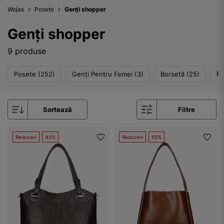
Wojas
Posete
Genți shopper
Genți shopper
9 produse
Posete (252)
Genți Pentru Femei (3)
Borsetă (25)
Ru
Sortează
Filtre
Reduceri
45%
Reduceri
55%