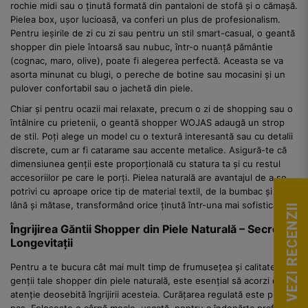
rochie midi sau o ținută formată din pantaloni de stofă și o cămașă.
Pielea box, ușor lucioasă, va conferi un plus de profesionalism.
Pentru ieșirile de zi cu zi sau pentru un stil smart-casual, o geantă
shopper din piele întoarsă sau nubuc, într-o nuanță pământie
(cognac, maro, olive), poate fi alegerea perfectă. Aceasta se va
asorta minunat cu blugi, o pereche de botine sau mocasini și un
pulover confortabil sau o jachetă din piele.
Chiar și pentru ocazii mai relaxate, precum o zi de shopping sau o
întâlnire cu prietenii, o geantă shopper WOJAS adaugă un strop
de stil. Poți alege un model cu o textură interesantă sau cu detalii
discrete, cum ar fi catarame sau accente metalice. Asigură-te că
dimensiunea genții este proporțională cu statura ta și cu restul
accesoriilor pe care le porți. Pielea naturală are avantajul de a se
potrivi cu aproape orice tip de material textil, de la bumbac și in, la
lână și mătase, transformând orice ținută într-una mai sofisticată.
VEZI RECENZII
Îngrijirea Găntii Shopper din Piele Naturală – Secretul
Longevitații
Pentru a te bucura cât mai mult timp de frumusețea și calitatea
genții tale shopper din piele naturală, este esențial să acorzi o
atenție deosebită îngrijirii acesteia. Curățarea regulată este primul