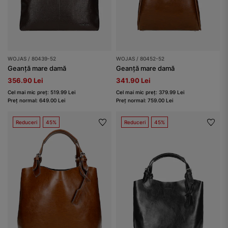
WOJAS / 80439-52
WOJAS / 80452-52
Geanță mare damă
Geanță mare damă
356.90 Lei
341.90 Lei
Cel mai mic preț: 519.99 Lei
Cel mai mic preț: 379.99 Lei
Preț normal: 649.00 Lei
Preț normal: 759.00 Lei
Reduceri
45%
Reduceri
45%