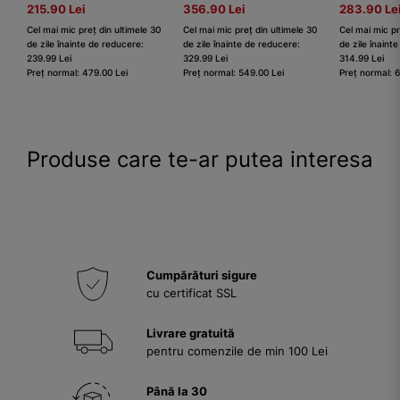
215.90 Lei
356.90 Lei
283.90 Le
Cel mai mic preț din ultimele 30
Cel mai mic preț din ultimele 30
Cel mai mic pr
de zile înainte de reducere:
de zile înainte de reducere:
de zile înaint
239.99 Lei
329.99 Lei
314.99 Lei
Preț normal: 479.00 Lei
Preț normal: 549.00 Lei
Preț normal: 
Produse care te-ar putea interesa
Cumpărături sigure
cu certificat SSL
Livrare gratuită
pentru comenzile de min 100 Lei
Până la 30