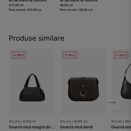
de zile înainte de reducere:
de zile înainte de reducere:
415.99 Lei
69.99 Lei
Preț normal: 519.00 Lei
Preț normal: 139.00 Lei
Produse similare
% SALE
% SALE
% SALE
WOJAS / 80392-51
WOJAS / 80385-52
WOJAS / 804
Geantă mică neagră din piele granulată damă
Geantă mică damă