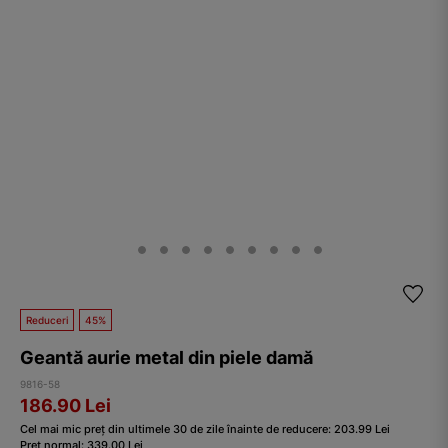
Reduceri
45%
Geantă aurie metal din piele damă
9816-58
186.90
Lei
Cel mai mic preț din ultimele 30 de zile înainte de reducere:
203.99
Lei
Preț normal:
339.00
Lei