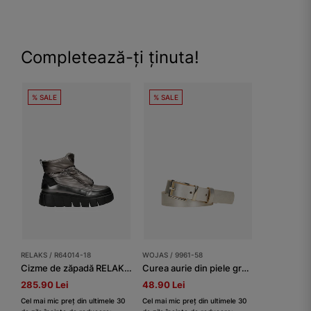
Completează-ți ținuta!
% SALE
% SALE
RELAKS / R64014-18
WOJAS / 9961-58
Cizme de zăpadă RELAKS din material impermeabil, aurii
Curea aurie din piele granulată damă
285.90 Lei
48.90 Lei
Cel mai mic preț din ultimele 30
Cel mai mic preț din ultimele 30