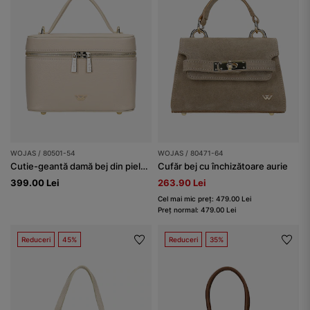
WOJAS / 80501-54
WOJAS / 80471-64
Cutie-geantă damă bej din piele naturală netedă
Cufăr bej cu închizătoare aurie
399.00 Lei
263.90 Lei
Cel mai mic preț: 479.00 Lei
Preț normal: 479.00 Lei
Reduceri
45%
Reduceri
35%