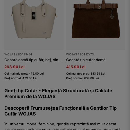
WOJAS / 80485-54
WOJAS / 80437-73
Geantă damă tip cufăr, bej, din piele, cu închizătoare metalică
Geantă tip cufăr damă
263.90 Lei
415.90 Lei
Cel mai mic preț: 479.00 Lei
Cel mai mic preț: 383.99 Lei
Preț normal: 479.00 Lei
Preț normal: 639.00 Lei
Genți tip Cufăr - Eleganță Structurată și Calitate
Premium de la WOJAS
Descoperă Frumusețea Funcțională a Genților Tip
Cufăr WOJAS
În universul modei feminine, gențile reprezintă mai mult decât
simple accesorii; ele sunt extensii ale stilului personal, declarații