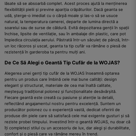
lăsate să se absoarbă complet. Acest proces ajută la menținerea
flexibilității pielii și previne apariția crăpăturilor. Dacă geanta se
udă, șterge-o imediat cu o cârpă moale și las-o să se usuce
natural, la temperatura camerei, departe de lumina directă a
soarelui sau de surse de căldură. Evită depozitarea genții în spații
închise, lipsite de ventilație, sau în ambalaje din plastic, care pot
împiedica circulația aerului. Păstrată într-un săculeț de pânză, într-
un loc răcoros și uscat, geanta ta tip cufăr va rămâne o piesă de
rezistență în garderoba ta pentru mulți ani.
De Ce Să Alegi o Geantă Tip Cufăr de la WOJAS?
Alegerea unei genți tip cufăr de la WOJAS înseamnă optarea
pentru un produs care îmbină cele mai bune calități: design
elegant și structurat, materiale de cea mai înaltă calitate,
meșteșug tradițional polonez și funcționalitate desăvârșită.
Fiecare geantă este creată cu pasiune și atenție la detalii,
reflectând angajamentul nostru pentru excelență. Suntem un
producător polonez cu o experiență vastă, dedicat oferirii de
produse din piele care să satisfacă cele mai exigente gusturi și să
reziste probei timpului. Investind într-o geantă WOJAS, nu doar că
îți completezi stilul cu un accesoriu de lux, dar alegi și durabilitate,
confort și o piesă care va rămâne mereu în trend.