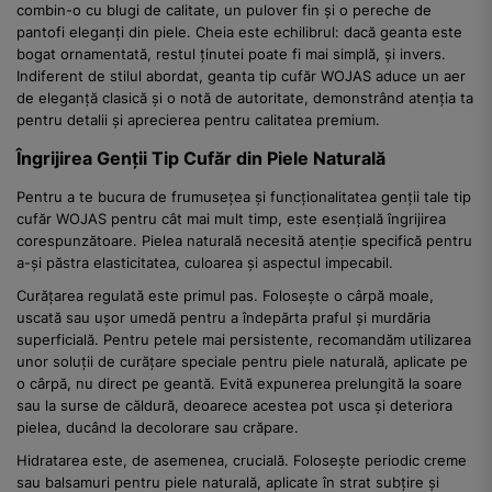
combin-o cu blugi de calitate, un pulover fin și o pereche de
pantofi eleganți din piele. Cheia este echilibrul: dacă geanta este
bogat ornamentată, restul ținutei poate fi mai simplă, și invers.
Indiferent de stilul abordat, geanta tip cufăr WOJAS aduce un aer
de eleganță clasică și o notă de autoritate, demonstrând atenția ta
pentru detalii și aprecierea pentru calitatea premium.
Îngrijirea Genții Tip Cufăr din Piele Naturală
Pentru a te bucura de frumusețea și funcționalitatea genții tale tip
cufăr WOJAS pentru cât mai mult timp, este esențială îngrijirea
corespunzătoare. Pielea naturală necesită atenție specifică pentru
a-și păstra elasticitatea, culoarea și aspectul impecabil.
Curățarea regulată este primul pas. Folosește o cârpă moale,
uscată sau ușor umedă pentru a îndepărta praful și murdăria
superficială. Pentru petele mai persistente, recomandăm utilizarea
unor soluții de curățare speciale pentru piele naturală, aplicate pe
o cârpă, nu direct pe geantă. Evită expunerea prelungită la soare
sau la surse de căldură, deoarece acestea pot usca și deteriora
pielea, ducând la decolorare sau crăpare.
Hidratarea este, de asemenea, crucială. Folosește periodic creme
sau balsamuri pentru piele naturală, aplicate în strat subțire și