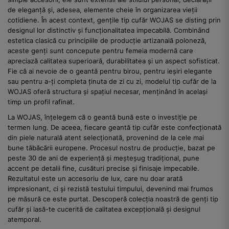
de eleganță și, adesea, elemente cheie în organizarea vieții
cotidiene. În acest context, gențile tip cufăr WOJAS se disting prin
designul lor distinctiv și funcționalitatea impecabilă. Combinând
estetica clasică cu principiile de producție artizanală poloneză,
aceste genți sunt concepute pentru femeia modernă care
apreciază calitatea superioară, durabilitatea și un aspect sofisticat.
Fie că ai nevoie de o geantă pentru birou, pentru ieșiri elegante
sau pentru a-ți completa ținuta de zi cu zi, modelul tip cufăr de la
WOJAS oferă structura și spațiul necesar, menținând în același
timp un profil rafinat.
La WOJAS, înțelegem că o geantă bună este o investiție pe
termen lung. De aceea, fiecare geantă tip cufăr este confecționată
din piele naturală atent selecționată, provenind de la cele mai
bune tăbăcării europene. Procesul nostru de producție, bazat pe
peste 30 de ani de experiență și meșteșug tradițional, pune
accent pe detalii fine, cusături precise și finisaje impecabile.
Rezultatul este un accesoriu de lux, care nu doar arată
impresionant, ci și rezistă testului timpului, devenind mai frumos
pe măsură ce este purtat. Descoperă colecția noastră de genți tip
cufăr și lasă-te cucerită de calitatea excepțională și designul
atemporal.