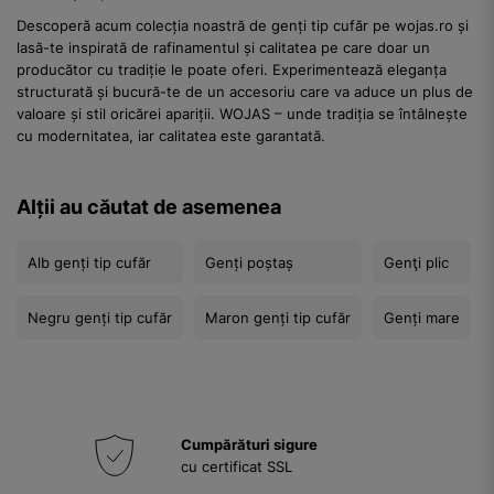
Descoperă acum colecția noastră de genți tip cufăr pe wojas.ro și
lasă-te inspirată de rafinamentul și calitatea pe care doar un
producător cu tradiție le poate oferi. Experimentează eleganța
structurată și bucură-te de un accesoriu care va aduce un plus de
valoare și stil oricărei apariții. WOJAS – unde tradiția se întâlnește
cu modernitatea, iar calitatea este garantată.
Alții au căutat de asemenea
Alb genți tip cufăr
Genți poștaș
Genţi plic
Negru genți tip cufăr
Maron genți tip cufăr
Genți mare
Cumpărături sigure
cu certificat SSL