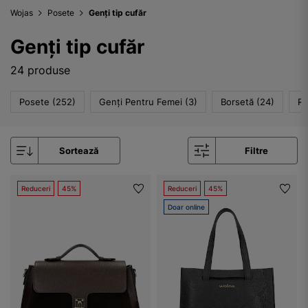
Wojas
Posete
Genți tip cufăr
Genți tip cufăr
24 produse
Posete (252)
Genți Pentru Femei (3)
Borsetă (24)
Ru
Sortează
Filtre
Reduceri
45%
Reduceri
45%
Doar online