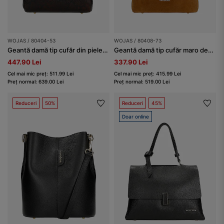
WOJAS / 80404-53
WOJAS / 80408-73
Geantă damă tip cufăr din piele, maro ciocolatiu
Geantă damă tip cufăr maro deschis
447.90 Lei
337.90 Lei
Cel mai mic preț: 511.99 Lei
Cel mai mic preț: 415.99 Lei
Preț normal: 639.00 Lei
Preț normal: 519.00 Lei
Reduceri
50%
Reduceri
45%
Doar online