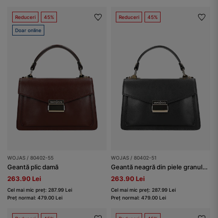
Reduceri
45%
Reduceri
45%
Doar online
WOJAS / 80402-55
WOJAS / 80402-51
Geantă plic damă
Geantă neagră din piele granulată damă
263.90 Lei
263.90 Lei
Cel mai mic preț: 287.99 Lei
Cel mai mic preț: 287.99 Lei
Preț normal: 479.00 Lei
Preț normal: 479.00 Lei