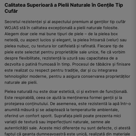
Calitatea Superioară a Pielii Naturale în Gențile Tip
Cufăr
Secretul rezistenței și al aspectului premium al genților tip cufăr
WOJAS stă în calitatea excepțională a pielii naturale folosite.
Alegem doar cele mai bune tipuri de piele – de la pielea box
netedă, cu aspect lucios și elegant, la pielea întoarsă (velur) sau
pielea nubuc, cu textura lor catifelată și rafinată. Fiecare tip de
piele este selectat pentru proprietățile sale unice, fie că vorbim
despre flexibilitate, rezistență la uzură sau capacitatea de a
dezvolta o patină frumoasă în timp. Procesul de tăbăcire și finisare
este realizat cu respect pentru tradiție, dar și cu integrarea
tehnologiilor moderne, pentru a asigura conservarea proprietăților
naturale ale pielii.
Pielea naturală nu este doar estetică, ci și extrem de funcțională.
Este respirabilă, ceea ce ajută la menținerea formei genții și la
protejarea conținutului. De asemenea, este rezistentă la apă într-o
anumită măsură și se adaptează la temperaturile ambientale,
oferind un confort sporit. Suprafața pielii poate prezenta mici
variații de textură sau imperfecțiuni naturale, semne ale
autenticității sale. Aceste mici diferențe nu sunt defecte, ci atestă
faptul că geanta dumneavoastră este unică, realizată din materiale