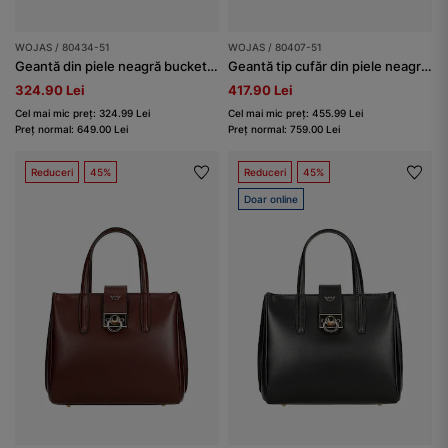
WOJAS / 80434-51
WOJAS / 80407-51
Geantă din piele neagră bucket bag
Geantă tip cufăr din piele neagră cu închizătoare metalică
324.90 Lei
417.90 Lei
Cel mai mic preț: 324.99 Lei
Cel mai mic preț: 455.99 Lei
Preț normal: 649.00 Lei
Preț normal: 759.00 Lei
Reduceri
45%
Reduceri
45%
Doar online