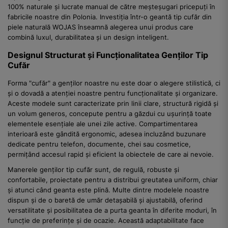
100% naturale și lucrate manual de către meșteșugari pricepuți în
fabricile noastre din Polonia. Investiția într-o geantă tip cufăr din
piele naturală WOJAS înseamnă alegerea unui produs care
combină luxul, durabilitatea și un design inteligent.
Designul Structurat și Funcționalitatea Genților Tip
Cufăr
Forma "cufăr" a genților noastre nu este doar o alegere stilistică, ci
și o dovadă a atenției noastre pentru funcționalitate și organizare.
Aceste modele sunt caracterizate prin linii clare, structură rigidă și
un volum generos, concepute pentru a găzdui cu ușurință toate
elementele esențiale ale unei zile active. Compartimentarea
interioară este gândită ergonomic, adesea incluzând buzunare
dedicate pentru telefon, documente, chei sau cosmetice,
permițând accesul rapid și eficient la obiectele de care ai nevoie.
Manerele genților tip cufăr sunt, de regulă, robuste și
confortabile, proiectate pentru a distribui greutatea uniform, chiar
și atunci când geanta este plină. Multe dintre modelele noastre
dispun și de o baretă de umăr detașabilă și ajustabilă, oferind
versatilitate și posibilitatea de a purta geanta în diferite moduri, în
funcție de preferințe și de ocazie. Această adaptabilitate face