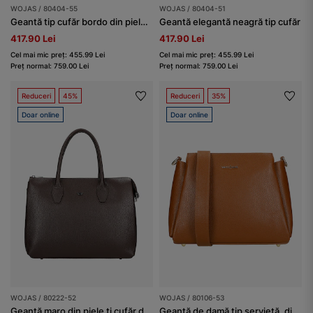
WOJAS / 80404-55
WOJAS / 80404-51
Geantă tip cufăr bordo din piele cu închizătoare aurie
Geantă elegantă neagră tip cufăr
417.90 Lei
417.90 Lei
Cel mai mic preț: 455.99 Lei
Cel mai mic preț: 455.99 Lei
Preț normal: 759.00 Lei
Preț normal: 759.00 Lei
Reduceri
45%
Reduceri
35%
Doar online
Doar online
WOJAS / 80222-52
WOJAS / 80106-53
Geantă maro din piele ti cufăr damă
Geantă de damă tip servietă, din piele maro deschis