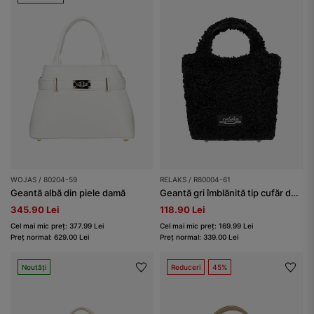
WOJAS / 80204-59
RELAKS / R80004-61
Geantă albă din piele damă
Geantă gri îmblănită tip cufăr damă RELAKS
345.90 Lei
118.90 Lei
Cel mai mic preț: 377.99 Lei
Cel mai mic preț: 169.99 Lei
Preț normal: 629.00 Lei
Preț normal: 339.00 Lei
Noutăți
Reduceri
45%