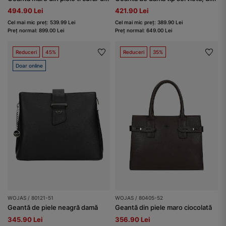
494.90 Lei
421.90 Lei
Cel mai mic preț: 539.99 Lei
Cel mai mic preț: 389.90 Lei
Preț normal: 899.00 Lei
Preț normal: 649.00 Lei
Reduceri
45%
Reduceri
35%
Doar online
WOJAS / 80121-51
WOJAS / 80405-52
Geantă de piele neagră damă
Geantă din piele maro ciocolată
345.90 Lei
356.90 Lei