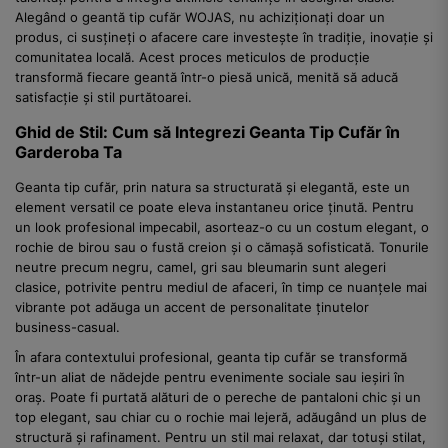
Alegând o geantă tip cufăr WOJAS, nu achiziționați doar un
produs, ci susțineți o afacere care investește în tradiție, inovație și
comunitatea locală. Acest proces meticulos de producție
transformă fiecare geantă într-o piesă unică, menită să aducă
satisfacție și stil purtătoarei.
Ghid de Stil: Cum să Integrezi Geanta Tip Cufăr în
Garderoba Ta
Geanta tip cufăr, prin natura sa structurată și elegantă, este un
element versatil ce poate eleva instantaneu orice ținută. Pentru
un look profesional impecabil, asorteaz-o cu un costum elegant, o
rochie de birou sau o fustă creion și o cămașă sofisticată. Tonurile
neutre precum negru, camel, gri sau bleumarin sunt alegeri
clasice, potrivite pentru mediul de afaceri, în timp ce nuanțele mai
vibrante pot adăuga un accent de personalitate ținutelor
business-casual.
În afara contextului profesional, geanta tip cufăr se transformă
într-un aliat de nădejde pentru evenimente sociale sau ieșiri în
oraș. Poate fi purtată alături de o pereche de pantaloni chic și un
top elegant, sau chiar cu o rochie mai lejeră, adăugând un plus de
structură și rafinament. Pentru un stil mai relaxat, dar totuși stilat,