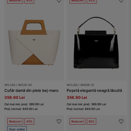
Reduceri
45%
Reduceri
45%
WOJAS / 80128-54
WOJAS / 80409-31
Cufăr damă din piele bej-maro
Poșetă elegantă neagră lăcuită
356.90 Lei
356.90 Lei
Cel mai mic preț: 389.99 Lei
Cel mai mic preț: 389.99 Lei
Preț normal: 649.00 Lei
Preț normal: 649.00 Lei
Reduceri
45%
Reduceri
65%
Doar online