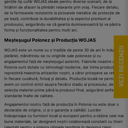
gențile tip cufăr WOJAS ideale pentru diverse scenarii, de la
întâlniri de afaceri la plimbări relaxante prin oraș. Fiecare detaliu,
de la fermoarele rezistente la picioarele metalice de protecție de
pe bază, contribuie la durabilitatea și la aspectul premium al
produsului, asigurându-se că geanta dumneavoastră își va păstra
forma și funcționalitatea pentru mulți ani.
Meșteșugul Polonez și Producția WOJAS
VEZI RECENZII
WOJAS este un nume cu o tradiție de peste 30 de ani în industria
pielăriei, mândrindu-se cu originile sale poloneze și cu
angajamentul față de meșteșugul autentic. Fabricile noastre din
Polonia sunt dotate cu tehnologii moderne, dar inima producției o
reprezintă maiestria artizanilor noștri, a căror pricepere se reflectă
în fiecare cusătură, finisaj și detaliu. Producția locală ne permite să
avem un control strict asupra fiecărui stadiu al procesului, de la
selecția materiei prime până la produsul final, asigurând astfel
standarde înalte de calitate.
Angajamentul nostru față de producția în Polonia nu este doar o
declarație de origine, ci și o garanție a calității. Lucrăm
îndeaproape cu furnizori locali și europeni pentru a obține cele mai
bune materiale, iar designerii noștri colaborează constant cu tineri
talentați pentru a integra ultimele tendințe în designul clasic.