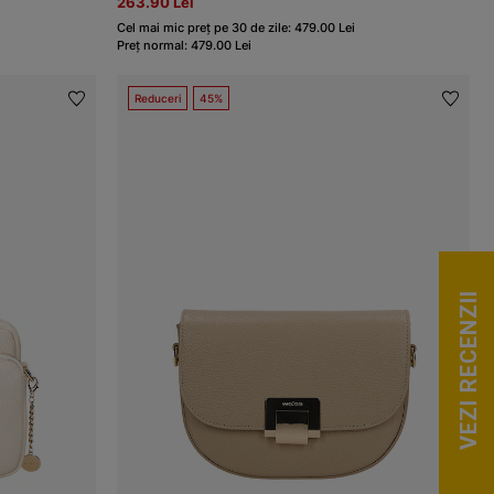
263.90 Lei
Cel mai mic preț pe 30 de zile: 479.00 Lei
Preț normal: 479.00 Lei
Reduceri
45%
VEZI RECENZII