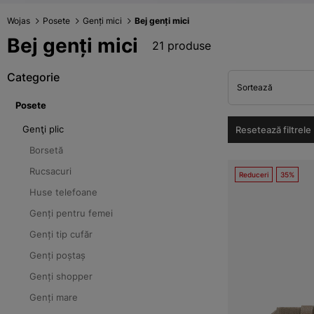
Wojas
Posete
Genți mici
Bej genți mici
Bej genți mici
21 produse
Categorie
Sortează
Posete
Genţi plic
Resetează filtrele
Borsetă
Rucsacuri
Reduceri
35%
Huse telefoane
Genți pentru femei
Genți tip cufăr
Genți poștaș
Genți shopper
Genți mare