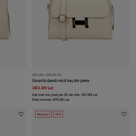
WOJAS / 80248-54
Geantă damă mică bej din piele
263.90 Lei
Cel mai mic preț pe 30 de zile: 287.99 Lei
Preț normal: 479.00 Lei
Reduceri
35%