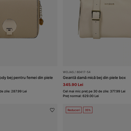
WOJAS / 80417-54
dy bej pentru femei din piele
Geantă damă mică bej din piele box
345.90 Lei
e zile: 287.99 Lei
Cel mai mic preț pe 30 de zile: 377.99 Lei
Preț normal: 629.00 Lei
Reduceri
35%