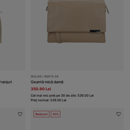
WOJAS / 80475-54
franjuri
Geantă mică damă
350.90 Lei
Cel mai mic preț pe 30 de zile: 539.00 Lei
Preț normal: 539.00 Lei
Reduceri
45%