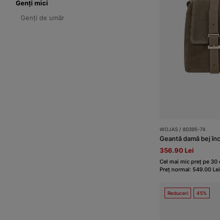
Genți mici
Genți de umăr
WOJAS / 80395-74
Geantă damă bej înc
356.90 Lei
Cel mai mic preț pe 30 
Preț normal: 549.00 Lei
Reduceri
45%