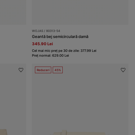
WOJAS / 80313-54
Geantă bej semicirculară damă
345.90 Lei
Cel mai mic preț pe 30 de zile: 377.99 Lei
Preț normal: 629.00 Lei
Reduceri
45%