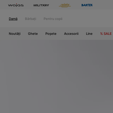
Damă
Bărbați
Pentru copii
Noutăți
Ghete
Poșete
Accesorii
Line
% SALE