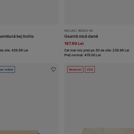
WOJAS / 80343-54
semilună bej închis
Geantă mică damă
167.90 Lei
de zile: 439.99 Lei
Cel mai mic preț pe 30 de zile: 239.99 Lei
Preț normal: 479.00 Lei
ar online
Reduceri
45%