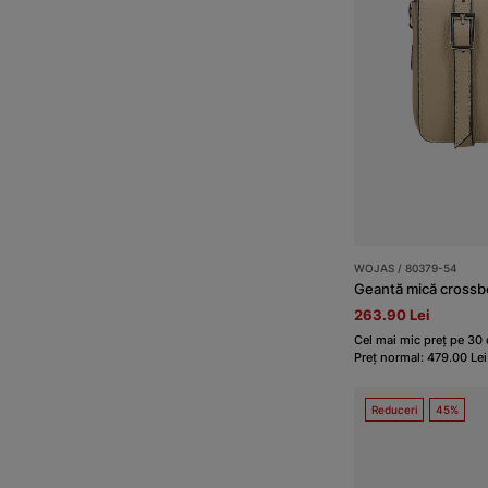
WOJAS / 80379-54
Geantă mică crossbo
263.90 Lei
Cel mai mic preț pe 30 d
Preț normal: 479.00 Lei
Reduceri
45%