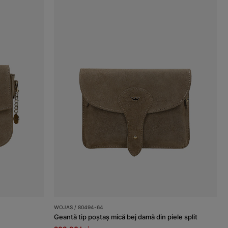
WOJAS / 80494-64
Geantă tip poștaș mică bej damă din piele split