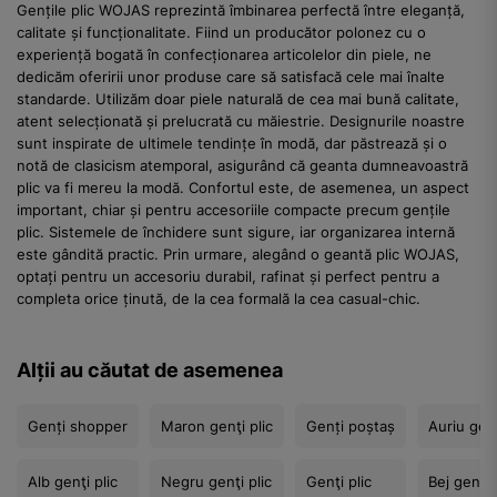
Gențile plic WOJAS reprezintă îmbinarea perfectă între eleganță,
calitate și funcționalitate. Fiind un producător polonez cu o
experiență bogată în confecționarea articolelor din piele, ne
dedicăm oferirii unor produse care să satisfacă cele mai înalte
standarde. Utilizăm doar piele naturală de cea mai bună calitate,
atent selecționată și prelucrată cu măiestrie. Designurile noastre
sunt inspirate de ultimele tendințe în modă, dar păstrează și o
notă de clasicism atemporal, asigurând că geanta dumneavoastră
plic va fi mereu la modă. Confortul este, de asemenea, un aspect
important, chiar și pentru accesoriile compacte precum gențile
plic. Sistemele de închidere sunt sigure, iar organizarea internă
este gândită practic. Prin urmare, alegând o geantă plic WOJAS,
optați pentru un accesoriu durabil, rafinat și perfect pentru a
completa orice ținută, de la cea formală la cea casual-chic.
Alții au căutat de asemenea
Genți shopper
Maron genţi plic
Genți poștaș
Auriu genţ
Alb genţi plic
Negru genţi plic
Genţi plic
Bej genţi 