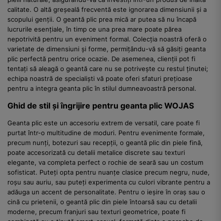
calitate. O altă greșeală frecventă este ignorarea dimensiunii și a
scopului genții. O geantă plic prea mică ar putea să nu încapă
lucrurile esențiale, în timp ce una prea mare poate părea
nepotrivită pentru un eveniment formal. Colecția noastră oferă o
varietate de dimensiuni și forme, permițându-vă să găsiți geanta
plic perfectă pentru orice ocazie. De asemenea, clienții pot fi
tentați să aleagă o geantă care nu se potrivește cu restul ținutei;
echipa noastră de specialiști vă poate oferi sfaturi prețioase
pentru a integra geanta plic în stilul dumneavoastră personal.
Ghid de stil și îngrijire pentru geanta plic WOJAS
Geanta plic este un accesoriu extrem de versatil, care poate fi
purtat într-o multitudine de moduri. Pentru evenimente formale,
precum nunți, botezuri sau recepții, o geantă plic din piele fină,
poate accesorizată cu detalii metalice discrete sau texturi
elegante, va completa perfect o rochie de seară sau un costum
sofisticat. Puteți opta pentru nuanțe clasice precum negru, nude,
roșu sau auriu, sau puteți experimenta cu culori vibrante pentru a
adăuga un accent de personalitate. Pentru o ieșire în oraș sau o
cină cu prietenii, o geantă plic din piele întoarsă sau cu detalii
moderne, precum franjuri sau texturi geometrice, poate fi