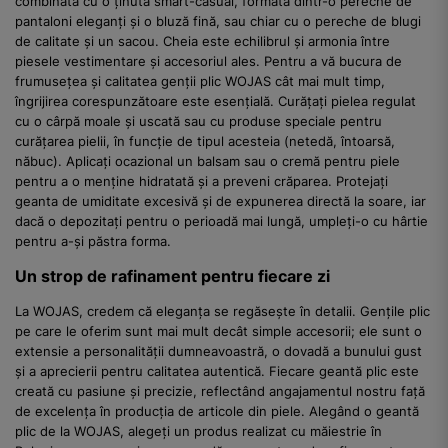
combinată cu o ținută smart-casual, formată dintr-o pereche de
pantaloni eleganți și o bluză fină, sau chiar cu o pereche de blugi
de calitate și un sacou. Cheia este echilibrul și armonia între
piesele vestimentare și accesoriul ales. Pentru a vă bucura de
frumusețea și calitatea genții plic WOJAS cât mai mult timp,
îngrijirea corespunzătoare este esențială. Curățați pielea regulat
cu o cârpă moale și uscată sau cu produse speciale pentru
curățarea pielii, în funcție de tipul acesteia (netedă, întoarsă,
năbuc). Aplicați ocazional un balsam sau o cremă pentru piele
pentru a o menține hidratată și a preveni crăparea. Protejați
geanta de umiditate excesivă și de expunerea directă la soare, iar
dacă o depozitați pentru o perioadă mai lungă, umpleți-o cu hârtie
pentru a-și păstra forma.
Un strop de rafinament pentru fiecare zi
La WOJAS, credem că eleganța se regăsește în detalii. Gențile plic
pe care le oferim sunt mai mult decât simple accesorii; ele sunt o
extensie a personalității dumneavoastră, o dovadă a bunului gust
și a aprecierii pentru calitatea autentică. Fiecare geantă plic este
creată cu pasiune și precizie, reflectând angajamentul nostru față
de excelența în producția de articole din piele. Alegând o geantă
plic de la WOJAS, alegeți un produs realizat cu măiestrie în