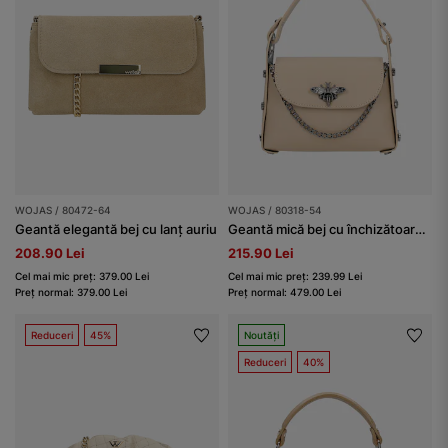
WOJAS / 80472-64
WOJAS / 80318-54
Geantă elegantă bej cu lanț auriu
Geantă mică bej cu închizătoare decorativă în formă de insectă și lănțișor
208.90 Lei
215.90 Lei
Cel mai mic preț: 379.00 Lei
Cel mai mic preț: 239.99 Lei
Preț normal: 379.00 Lei
Preț normal: 479.00 Lei
Reduceri
45%
Noutăți
Reduceri
40%