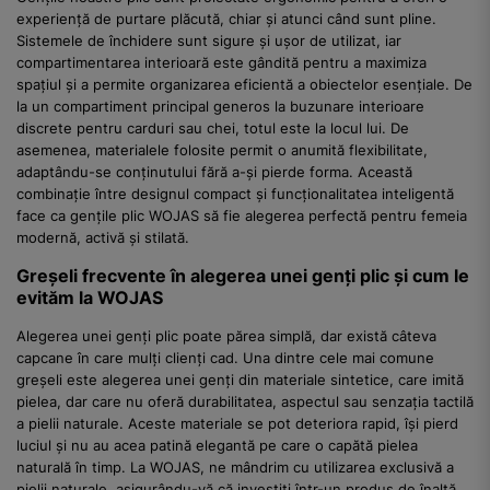
experiență de purtare plăcută, chiar și atunci când sunt pline.
Sistemele de închidere sunt sigure și ușor de utilizat, iar
compartimentarea interioară este gândită pentru a maximiza
spațiul și a permite organizarea eficientă a obiectelor esențiale. De
la un compartiment principal generos la buzunare interioare
discrete pentru carduri sau chei, totul este la locul lui. De
asemenea, materialele folosite permit o anumită flexibilitate,
adaptându-se conținutului fără a-și pierde forma. Această
combinație între designul compact și funcționalitatea inteligentă
face ca gențile plic WOJAS să fie alegerea perfectă pentru femeia
modernă, activă și stilată.
Greșeli frecvente în alegerea unei genți plic și cum le
evităm la WOJAS
Alegerea unei genți plic poate părea simplă, dar există câteva
capcane în care mulți clienți cad. Una dintre cele mai comune
greșeli este alegerea unei genți din materiale sintetice, care imită
pielea, dar care nu oferă durabilitatea, aspectul sau senzația tactilă
a pielii naturale. Aceste materiale se pot deteriora rapid, își pierd
luciul și nu au acea patină elegantă pe care o capătă pielea
naturală în timp. La WOJAS, ne mândrim cu utilizarea exclusivă a
pielii naturale, asigurându-vă că investiți într-un produs de înaltă