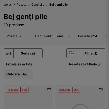
Wojas
Posete
Genţi plic
Bej genţi plic
Bej genţi plic
10 produse
Posete (250)
Genți Pentru Femei (3)
Borsetă (25)
Ru
Sortează
Filtre (1)
Filtrele selectate:
Resetează filtrele
Culoare:
Bej
Reduceri
45%
Reduceri
55%