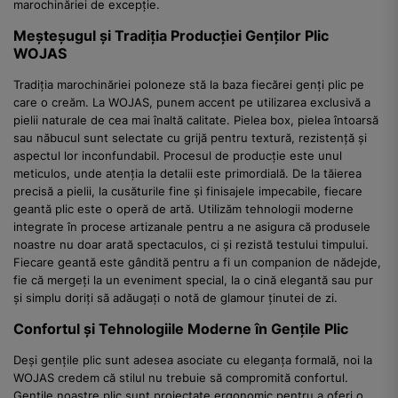
marochinăriei de excepție.
Meșteșugul și Tradiția Producției Genților Plic
WOJAS
Tradiția marochinăriei poloneze stă la baza fiecărei genți plic pe
care o creăm. La WOJAS, punem accent pe utilizarea exclusivă a
pielii naturale de cea mai înaltă calitate. Pielea box, pielea întoarsă
sau năbucul sunt selectate cu grijă pentru textură, rezistență și
aspectul lor inconfundabil. Procesul de producție este unul
meticulos, unde atenția la detalii este primordială. De la tăierea
precisă a pielii, la cusăturile fine și finisajele impecabile, fiecare
geantă plic este o operă de artă. Utilizăm tehnologii moderne
integrate în procese artizanale pentru a ne asigura că produsele
noastre nu doar arată spectaculos, ci și rezistă testului timpului.
Fiecare geantă este gândită pentru a fi un companion de nădejde,
fie că mergeți la un eveniment special, la o cină elegantă sau pur
și simplu doriți să adăugați o notă de glamour ținutei de zi.
Confortul și Tehnologiile Moderne în Gențile Plic
Deși gențile plic sunt adesea asociate cu eleganța formală, noi la
WOJAS credem că stilul nu trebuie să compromită confortul.
Gențile noastre plic sunt proiectate ergonomic pentru a oferi o