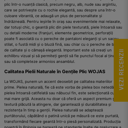
plic într-o nuanță clasică, precum negru, alb, nude sau argintiu,
care se potrivește cu o rochie elegantă, sau despre una într-o
culoare vibrantă, ce adaugă un plus de personalitate și
îndrăzneală. Pentru ieșirile în oraș sau evenimentele mai relaxate,
dar totuși chic, o geantă plic din piele texturată, piele întoarsă sau
cu detalii moderne (franjuri, elemente geometrice, perforații)
poate fi asociată cu o pereche de pantaloni eleganți și un sacou
stilat, o fustă midi și o bluză fină, sau chiar cu o pereche de blugi
de calitate și o cămașă elegantă. Important este să creați un
VEZI RECENZII
echilibru vizual și să permiteți genții să fie punctul focal al ținutei,
sau să completeze armonios ansamblul.
Calitatea Pielii Naturale în Gențile Plic WOJAS
La WOJAS, punem un accent deosebit pe calitatea materiilor
prime. Pielea naturală, fie că este vorba de pielea box netedă,
pielea întoarsă catifelată sau năbucul fin, este selecționată cu cea
mai mare grijă. Aceasta nu doar că oferă un aspect premium și o
textură plăcută la atingere, dar garantează și durabilitatea și
rezistența în timp a genții. Pielea naturală se adaptează
purtătorului, căpătând o patină unică pe măsură ce este purtată,
transformând fiecare geantă într-o piesă personalizată. Producția
noastră în Polonia se bazează pe standarde înalte de prelucrare a