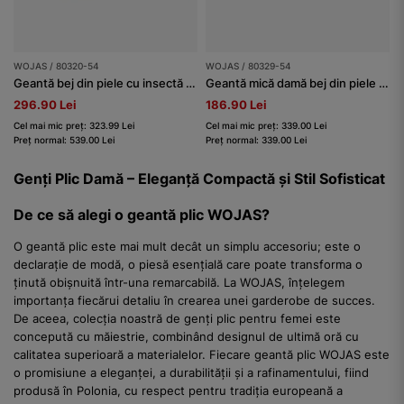
WOJAS / 80320-54
WOJAS / 80329-54
Geantă bej din piele cu insectă decorativă
Geantă mică damă bej din piele box
296.90 Lei
186.90 Lei
Cel mai mic preț: 323.99 Lei
Cel mai mic preț: 339.00 Lei
Preț normal: 539.00 Lei
Preț normal: 339.00 Lei
Genți Plic Damă – Eleganță Compactă și Stil Sofisticat
De ce să alegi o geantă plic WOJAS?
O geantă plic este mai mult decât un simplu accesoriu; este o
declarație de modă, o piesă esențială care poate transforma o
ținută obișnuită într-una remarcabilă. La WOJAS, înțelegem
importanța fiecărui detaliu în crearea unei garderobe de succes.
De aceea, colecția noastră de genți plic pentru femei este
concepută cu măiestrie, combinând designul de ultimă oră cu
calitatea superioară a materialelor. Fiecare geantă plic WOJAS este
o promisiune a eleganței, a durabilității și a rafinamentului, fiind
produsă în Polonia, cu respect pentru tradiția europeană a