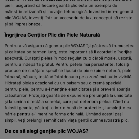
pielii, asigurând că fiecare geantă plic este un exemplu de
măiestrie artizanală și inovație tehnologică. Investind într-o geantă
plic WOJAS, investiți într-un accesoriu de lux, conceput să reziste
și să impresioneze.
Îngrijirea Genților Plic din Piele Naturală
Pentru a vă asigura că geanta plic WOJAS își păstrează frumusețea
și calitatea pe termen lung, este important să îi acordați o îngrijire
adecvată. Curățați pielea în mod regulat cu o cârpă moale, uscată,
pentru a îndepărta praful. Pentru petele mai persistente, folosiți
produse de curățare specifice tipului de piele (piele netedă, piele
întoarsă, năbuc), testând întotdeauna pe o zonă mai puțin vizibilă.
Hidratați pielea ocazional cu un balsam sau o cremă specială
pentru piele, pentru a-i menține elasticitatea și a preveni apariția
crăpăturilor. Protejați geanta de expunerea prelungită la umiditate
și la lumina directă a soarelui, care pot deteriora pielea. Când nu
folosiți geanta, păstrați-o într-o husă de protecție și umpleți-o cu
hârtie pentru a-i menține forma originală. Urmând acești pași
simpli, veți prelungi semnificativ viața genții dumneavoastră plic.
De ce să alegi gențile plic WOJAS?