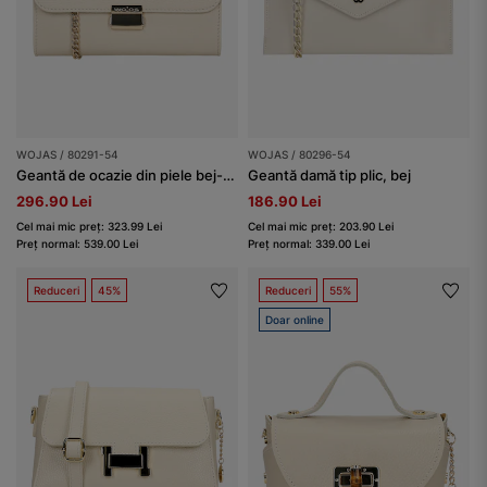
WOJAS / 80291-54
WOJAS / 80296-54
Geantă de ocazie din piele bej-deschis cu elemente aurii
Geantă damă tip plic, bej
296.90 Lei
186.90 Lei
Cel mai mic preț: 323.99 Lei
Cel mai mic preț: 203.90 Lei
Preț normal: 539.00 Lei
Preț normal: 339.00 Lei
Reduceri
45%
Reduceri
55%
Doar online