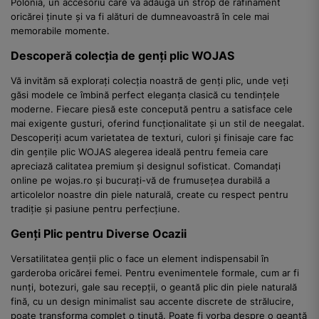
Polonia, un accesoriu care va adăuga un strop de rafinament
oricărei ținute și va fi alături de dumneavoastră în cele mai
memorabile momente.
Descoperă colecția de genți plic WOJAS
Vă invităm să explorați colecția noastră de genți plic, unde veți
găsi modele ce îmbină perfect eleganța clasică cu tendințele
moderne. Fiecare piesă este concepută pentru a satisface cele
mai exigente gusturi, oferind funcționalitate și un stil de neegalat.
Descoperiți acum varietatea de texturi, culori și finisaje care fac
din gențile plic WOJAS alegerea ideală pentru femeia care
apreciază calitatea premium și designul sofisticat. Comandați
online pe wojas.ro și bucurați-vă de frumusețea durabilă a
articolelor noastre din piele naturală, create cu respect pentru
tradiție și pasiune pentru perfecțiune.
Genți Plic pentru Diverse Ocazii
Versatilitatea genții plic o face un element indispensabil în
garderoba oricărei femei. Pentru evenimentele formale, cum ar fi
nunți, botezuri, gale sau recepții, o geantă plic din piele naturală
fină, cu un design minimalist sau accente discrete de strălucire,
poate transforma complet o ținută. Poate fi vorba despre o geantă