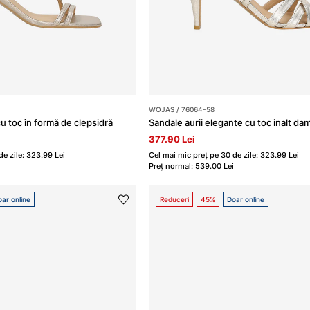
WOJAS / 76064-58
u toc în formă de clepsidră
Sandale aurii elegante cu toc inalt da
377.90 Lei
de zile: 323.99 Lei
Cel mai mic preț pe 30 de zile: 323.99 Lei
Preț normal: 539.00 Lei
ar online
Reduceri
45%
Doar online