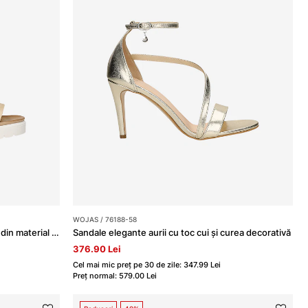
WOJAS / 76188-58
Sandale damă aurii cu curele împletite din material textil
Sandale elegante aurii cu toc cui și curea decorativă
376.90 Lei
Cel mai mic preț pe 30 de zile: 347.99 Lei
Preț normal: 579.00 Lei