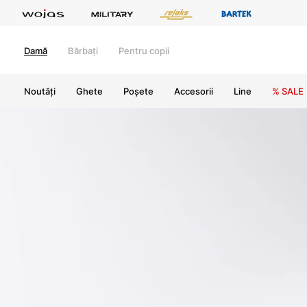
Damă
Bărbați
Pentru copii
Noutăți
Ghete
Poșete
Accesorii
Line
% SALE