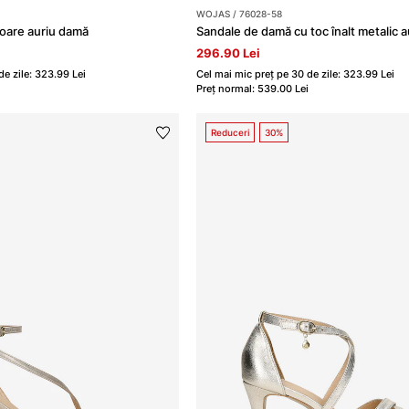
WOJAS / 76028-58
loare auriu damă
Sandale de damă cu toc înalt metalic a
296.90 Lei
de zile: 323.99 Lei
Cel mai mic preț pe 30 de zile: 323.99 Lei
Preț normal: 539.00 Lei
Reduceri
30%