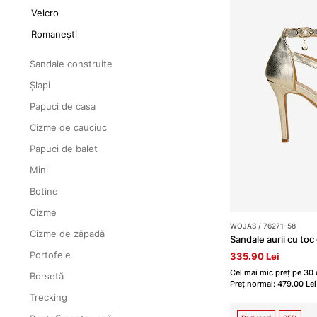
Velcro
Romanești
Sandale construite
Șlapi
Papuci de casa
Cizme de cauciuc
Papuci de balet
Mini
Botine
Cizme
WOJAS / 76271-58
Cizme de zăpadă
Sandale aurii cu toc 
Portofele
335.90 Lei
Cel mai mic preț pe 30 d
Borsetă
Preț normal: 479.00 Lei
Trecking