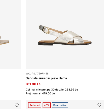
WOJAS / 76071-58
Sandale aurii din piele damă
311.90 Lei
Cel mai mic preț pe 30 de zile: 268.99 Lei
Preț normal: 479.00 Lei
Reduceri
45%
Doar online