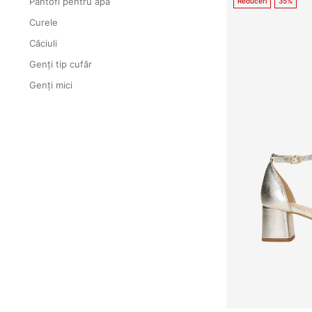
Pantofi pentru apă
Reduceri
35%
Curele
Căciuli
Genți tip cufăr
Genți mici