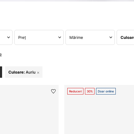
Preț
Mărime
Culoa
e
Culoare:
Auriu
Reduceri
30%
Doar online