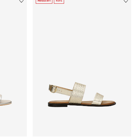
Reduceri
49%