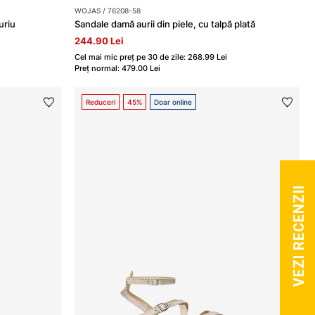
WOJAS / 76208-58
uriu
Sandale damă aurii din piele, cu talpă plată
244.90 Lei
Cel mai mic preț pe 30 de zile: 268.99 Lei
Preț normal: 479.00 Lei
Reduceri
45%
Doar online
VEZI RECENZII