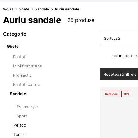
Wojas
Ghete
Sandale
Auriu sandale
Auriu sandale
25 produse
Categorie
Sortează
Ghete
mai multe filtr
Pantofi
Mini first steps
Resetează filtrele
Profilactic
Pantofi cu toc
Sandale
Reduceri
30%
Espandryle
Sport
Pe toc
Tocuri