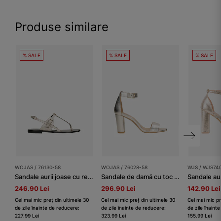
Produse similare
% SALE
% SALE
% SALE
WOJAS / 76130-58
WOJAS / 76028-58
WJS / WJS74
Sandale aurii joase cu relief decorativ damă
Sandale de damă cu toc înalt metalic auriu
246.90 Lei
296.90 Lei
142.90 Lei
Cel mai mic preț din ultimele 30
Cel mai mic preț din ultimele 30
Cel mai mic pr
de zile înainte de reducere:
de zile înainte de reducere:
de zile înaint
227.99 Lei
323.99 Lei
155.99 Lei