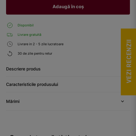
Adaugă în coș
Disponibil
Livrare gratuită
VEZI RECENZII
Livrare in 2 - 5 zile lucratoare
30 de zile pentru retur
Descriere produs
Caracteristicile produsului
Mărimi