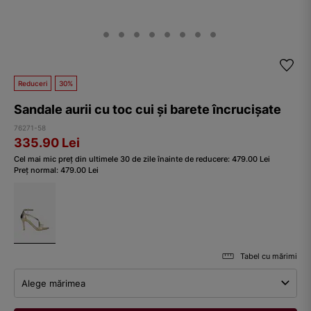
Reduceri
30%
Sandale aurii cu toc cui și barete încrucișate
76271-58
335.90
Lei
Cel mai mic preț din ultimele 30 de zile înainte de reducere:
479.00
Lei
Preț normal:
479.00
Lei
Tabel cu mărimi
Alege mărimea