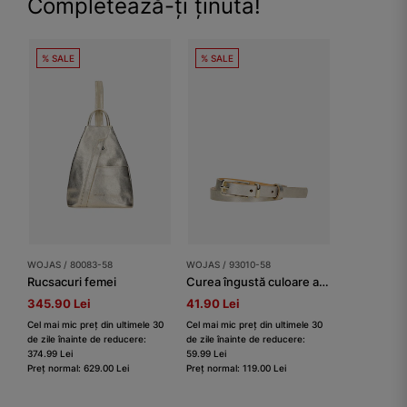
Completează-ți ținuta!
% SALE
% SALE
WOJAS / 80083-58
WOJAS / 93010-58
Rucsacuri femei
Curea îngustă culoare aurie damă
345.90 Lei
41.90 Lei
Cel mai mic preț din ultimele 30
Cel mai mic preț din ultimele 30
de zile înainte de reducere:
de zile înainte de reducere:
374.99 Lei
59.99 Lei
Preț normal: 629.00 Lei
Preț normal: 119.00 Lei