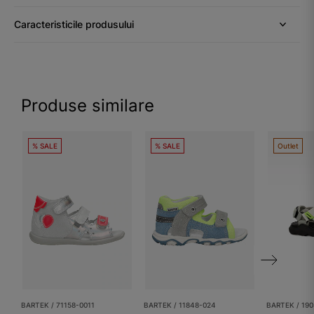
Caracteristicile produsului
Produse similare
% SALE
% SALE
Outlet
BARTEK / 71158-0011
BARTEK / 11848-024
BARTEK / 19