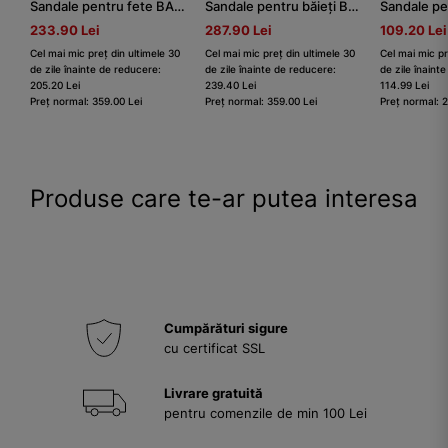
Sandale pentru fete BARTEK 71158-0011, gri-roz
Sandale pentru băieți BARTEK 11848-024, albastru-gri-verde
233.90 Lei
287.90 Lei
109.20 Lei
Cel mai mic preț din ultimele 30
Cel mai mic preț din ultimele 30
Cel mai mic pr
de zile înainte de reducere:
de zile înainte de reducere:
de zile înaint
205.20 Lei
239.40 Lei
114.99 Lei
Preț normal: 359.00 Lei
Preț normal: 359.00 Lei
Preț normal: 
Produse care te-ar putea interesa
Cumpărături sigure
cu certificat SSL
Livrare gratuită
pentru comenzile de min 100 Lei