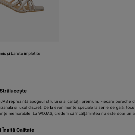
mic și barete împletite
 Strălucește
OJAS reprezintă apogeul stilului și al calității premium. Fiecare pereche 
anală și luxul discret. De la evenimente speciale la serile de gală, toc
ențe memorabile. La WOJAS, credem că încălțămintea nu este doar un acces
Înaltă Calitate