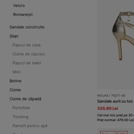
Velcro
Romanești
Sandale construite
Șlapi
Papuci de casa
Cizme de cauciuc
Papuci de balet
Mini
Botine
Cizme
WOJAS / 76271-58
Cizme de zăpadă
Sandale aurii cu toc 
Portofele
335.90 Lei
Cel mai mic preț pe 30 d
Trecking
Preț normal: 479.00 Lei
Pantofi pentru apă