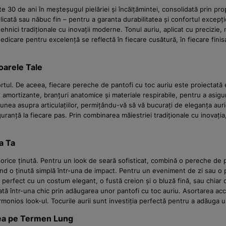
e 30 de ani în meșteșugul pielăriei și încălțămintei, consolidată prin prop
licată sau năbuc fin – pentru a garanta durabilitatea și confortul excepțio
ehnici tradiționale cu inovații moderne. Tonul auriu, aplicat cu precizie, 
dedicare pentru excelență se reflectă în fiecare cusătură, în fiecare finis
oarele Tale
l. De aceea, fiecare pereche de pantofi cu toc auriu este proiectată e
 amortizante, branțuri anatomice și materiale respirabile, pentru a asigu
siunea asupra articulațiilor, permițându-vă să vă bucurați de eleganța aur
iguranță la fiecare pas. Prin combinarea măiestriei tradiționale cu inovaț
a Ta
orice ținută. Pentru un look de seară sofisticat, combină o pereche de pa
d o ținută simplă într-una de impact. Pentru un eveniment de zi sau o pe
c perfect cu un costum elegant, o fustă creion și o bluză fină, sau chiar 
ă într-una chic prin adăugarea unor pantofi cu toc auriu. Asortarea acces
monios look-ul. Tocurile aurii sunt investiția perfectă pentru a adăuga u
irea pe Termen Lung