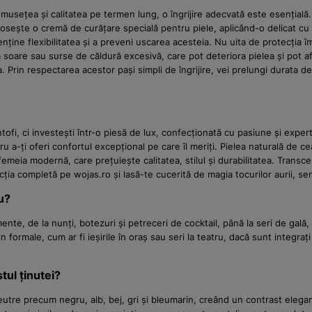
umusețea și calitatea pe termen lung, o îngrijire adecvată este esențială
olosește o cremă de curățare specială pentru piele, aplicând-o delicat c
enține flexibilitatea și a preveni uscarea acesteia. Nu uita de protecția 
 soare sau surse de căldură excesivă, care pot deteriora pielea și pot afec
. Prin respectarea acestor pași simpli de îngrijire, vei prelungi durata de
fi, ci investești într-o piesă de lux, confecționată cu pasiune și expert
a-ți oferi confortul excepțional pe care îl meriți. Pielea naturală de cea 
femeia modernă, care prețuiește calitatea, stilul și durabilitatea. Tran
ecția completă pe wojas.ro și lasă-te cucerită de magia tocurilor aurii, 
iu?
mente, de la nunți, botezuri și petreceri de cocktail, până la seri de ga
 formale, cum ar fi ieșirile în oraș sau seri la teatru, dacă sunt integrați 
tul ținutei?
tre precum negru, alb, bej, gri și bleumarin, creând un contrast elegant