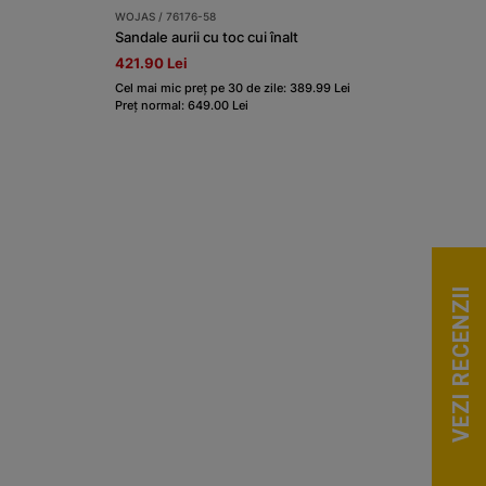
WOJAS / 76176-58
Sandale aurii cu toc cui înalt
421.90 Lei
Cel mai mic preț pe 30 de zile: 389.99 Lei
Preț normal: 649.00 Lei
VEZI RECENZII