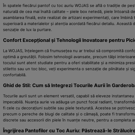
În spatele fiecărui pantof cu toc auriu WOJAS se află o tradiție de pest
naturală de cea mai înaltă calitate – piele box netedă, piele întoarsă de
asamblarea finală, este realizat de artizani experimentați, care îmbină t
superioară a materialelor și atenția acordată fiecărui detaliu. Această 
senzație de lux la purtare.
Confort Excepțional și Tehnologii Inovatoare pentru Pici
La WOJAS, înțelegem că frumusețea nu ar trebui să compromită confortu
optimă a greutății. Folosim tehnologii avansate, precum tălpi interioare
tocului sunt atent studiate pentru a oferi stabilitate și a minimiza pre
stiletto sau un toc bloc, veți experimenta o senzație de plinătate și s
confortabilă.
Ghid de Stil: Cum să Integrezi Tocurile Aurii în Garderob
Tocurile aurii sunt un element versatil, capabil să eleveze instantaneu 
impecabilă. Nuanța aurie va adăuga un punct focal radiant, transformân
fi cele cu decorațiuni subtile sau piele texturată. Acestea se potrives
precum o pereche de blugi de calitate și o cămașă, poate fi transformat
discrete sau accesorii din piele în nuanțe neutre, pentru a completa ar
Îngrijirea Pantofilor cu Toc Auriu: Păstrează-le Străluc