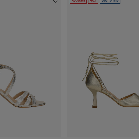
Reduceri
40%
Doar online