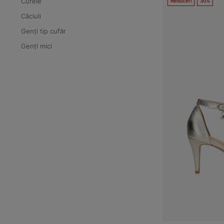
Curele
Reduceri
30%
Căciuli
Genți tip cufăr
Genți mici