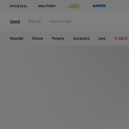
Damă
Bărbați
Pentru copii
Noutăți
Ghete
Poșete
Accesorii
Line
% SALE