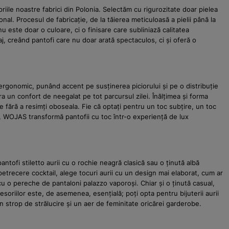
riile noastre fabrici din Polonia. Selectăm cu rigurozitate doar pielea
nal. Procesul de fabricație, de la tăierea meticuloasă a pielii până la
nu este doar o culoare, ci o finisare care subliniază calitatea
aj, creând pantofi care nu doar arată spectaculos, ci și oferă o
rgonomic, punând accent pe susținerea piciorului și pe o distribuție
ra un confort de neegalat pe tot parcursul zilei. Înălțimea și forma
ie fără a resimți oboseala. Fie că optați pentru un toc subțire, un toc
ia, WOJAS transformă pantofii cu toc într-o experiență de lux
ntofi stiletto aurii cu o rochie neagră clasică sau o ținută albă
trecere cocktail, alege tocuri aurii cu un design mai elaborat, cum ar
cu o pereche de pantaloni palazzo vaporoși. Chiar și o ținută casual,
oriilor este, de asemenea, esențială; poți opta pentru bijuterii aurii
n strop de strălucire și un aer de feminitate oricărei garderobe.