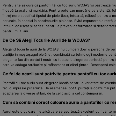
Pentru a te asigura că pantofii tăi cu toc auriu WOJAS își păstrează fr
îndepărta praful și murdăria. Pentru pete sau murdărie persistentă, f
întreținere specifică tipului de piele (box, întoarsă, năbuc) pentru a m
naturale, în special în anotimpurile ploioase. Evită expunerea directă la
într-un loc uscat și aerisit, pentru a preveni deformarea și deteriorarea
pentru mulți ani.
De Ce Să Alegi Tocurile Aurii de la WOJAS?
Alegând tocurile aurii de la WOJAS, nu cumperi doar o pereche de panto
tradiție în meșteșugul pielăriei, combinată cu tehnologii moderne pentru 
elegante fac din pantofii noștri cu toc auriu alegerea perfectă pentru 
care va adăuga strălucire și rafinament oricărei ținute. Descoperă col
Ce fel de ocazii sunt potrivite pentru pantofii cu toc aur
Pantofii cu toc auriu sunt alegerea ideală pentru o varietate de eveni
faci o impresie puternică. De asemenea, pot fi purtați la ocazii mai puțin
adaptarea la diverse stiluri, de la cel clasic la cel contemporan.
Cum să combini corect culoarea aurie a pantofilor cu res
Aurul este o culoare metalică care se asortează excelent cu nuanțe neu