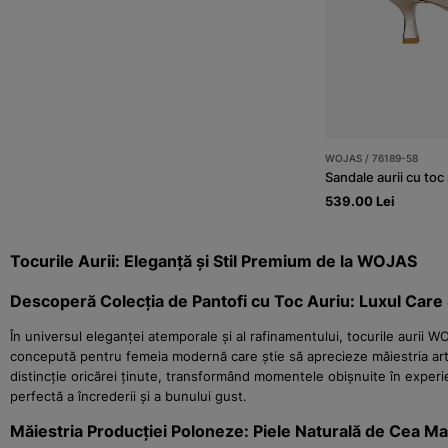
WOJAS / 76189-58
Sandale aurii cu toc 
539.00 Lei
Tocurile Aurii: Eleganță și Stil Premium de la WOJAS
Descoperă Colecția de Pantofi cu Toc Auriu: Luxul Care
În universul eleganței atemporale și al rafinamentului, tocurile aurii W
concepută pentru femeia modernă care știe să aprecieze măiestria artiz
distincție oricărei ținute, transformând momentele obișnuite în experi
perfectă a încrederii și a bunului gust.
Măiestria Producției Poloneze: Piele Naturală de Cea Mai 