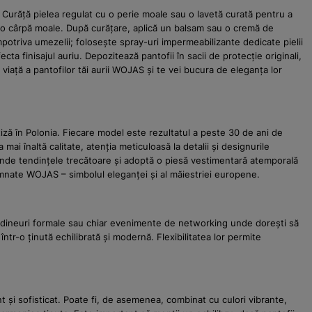
. Curăță pielea regulat cu o perie moale sau o lavetă curată pentru a
u o cârpă moale. După curățare, aplică un balsam sau o cremă de
împotriva umezelii; folosește spray-uri impermeabilizante dedicate pielii
ta finisajul auriu. Depozitează pantofii în sacii de protecție originali,
 viață a pantofilor tăi aurii WOJAS și te vei bucura de eleganța lor
iză în Polonia. Fiecare model este rezultatul a peste 30 de ani de
mai înaltă calitate, atenția meticuloasă la detalii și designurile
scende tendințele trecătoare și adoptă o piesă vestimentară atemporală
semnate WOJAS – simbolul eleganței și al măiestriei europene.
lă, dineuri formale sau chiar evenimente de networking unde dorești să
într-o ținută echilibrată și modernă. Flexibilitatea lor permite
 și sofisticat. Poate fi, de asemenea, combinat cu culori vibrante,