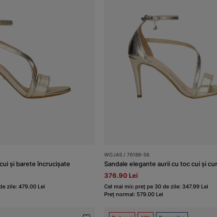
WOJAS / 76188-58
cui și barete încrucișate
Sandale elegante aurii cu toc cui și c
376.90 Lei
e zile: 479.00 Lei
Cel mai mic preț pe 30 de zile: 347.99 Lei
Preț normal: 579.00 Lei