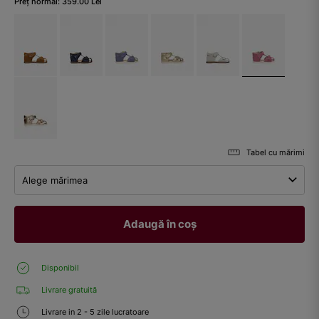
Preț normal:
359.00
Lei
Tabel cu mărimi
Alege mărimea
Adaugă în coș
Disponibil
Livrare gratuită
Livrare in 2 - 5 zile lucratoare