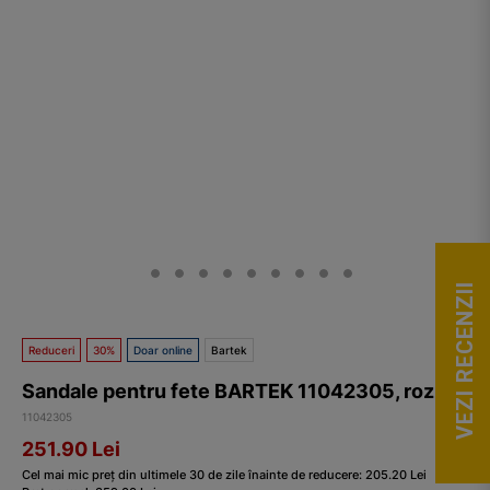
VEZI RECENZII
Reduceri
30%
Doar online
Bartek
Sandale pentru fete BARTEK 11042305, roz
11042305
251.90
Lei
Cel mai mic preț din ultimele 30 de zile înainte de reducere:
205.20
Lei