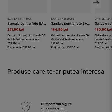
BARTEK / 11144008
BARTEK / 8550065
BARTEK / 84
Sandale pentru fete BARTEK 11144008, roz
Sandale pentru fete BARTEK, 85500-65, roz
Sandale co
251.90 Lei
184.90 Lei
180.90 Lei
Cel mai mic preț din ultimele 30
Cel mai mic preț din ultimele 30
Cel mai mic pr
de zile înainte de reducere:
de zile înainte de reducere:
de zile înaint
205.20 Lei
159.60 Lei
312.60 Lei
Preț normal: 359.00 Lei
Preț normal: 239.00 Lei
Preț normal: 
Produse care te-ar putea interesa
Cumpărături sigure
cu certificat SSL