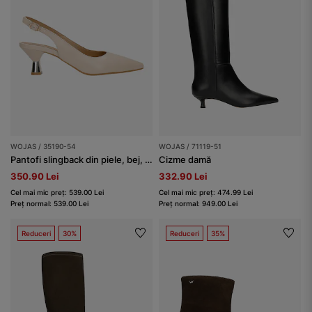
WOJAS / 35190-54
WOJAS / 71119-51
Pantofi slingback din piele, bej, cu toc jos
Cizme damă
350.90 Lei
332.90 Lei
Cel mai mic preț: 539.00 Lei
Cel mai mic preț: 474.99 Lei
Preț normal: 539.00 Lei
Preț normal: 949.00 Lei
Reduceri
30%
Reduceri
35%