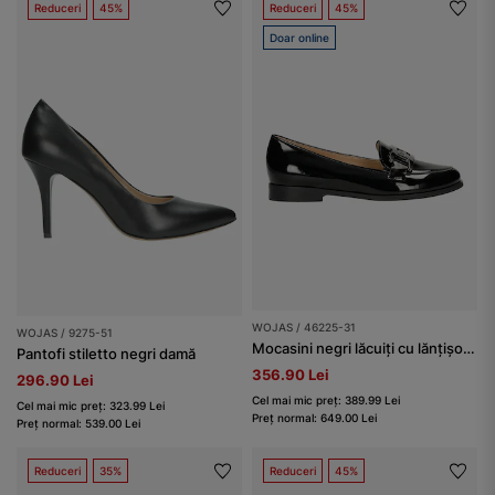
Reduceri
45%
Reduceri
45%
Doar online
WOJAS / 46225-31
WOJAS / 9275-51
Mocasini negri lăcuiți cu lănțișor lat decorativ damă
Pantofi stiletto negri damă
356.90 Lei
296.90 Lei
Cel mai mic preț: 389.99 Lei
Cel mai mic preț: 323.99 Lei
Preț normal: 649.00 Lei
Preț normal: 539.00 Lei
Reduceri
35%
Reduceri
45%