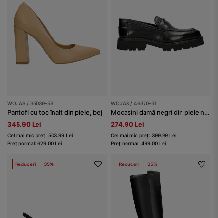
WOJAS / 35039-53
WOJAS / 46370-51
Pantofi cu toc înalt din piele, bej
Mocasini damă negri din piele naturală netedă
345.90 Lei
274.90 Lei
Cel mai mic preț: 503.99 Lei
Cel mai mic preț: 399.99 Lei
Preț normal: 629.00 Lei
Preț normal: 499.00 Lei
Reduceri
35%
Reduceri
35%