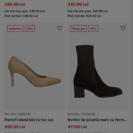
350.90 Lei
345.90 Lei
Cel mai mic preț: 539.00 Lei
Cel mai mic preț: 503.99 Lei
Preț normal: 539.00 Lei
Preț normal: 629.00 Lei
Reduceri
35%
Reduceri
45%
WOJAS / 9359-53
WOJAS / 55318-82
Pantofi damă bej cu toc cui
Botine tip șosetă maro cu fermoar
350.90 Lei
417.90 Lei