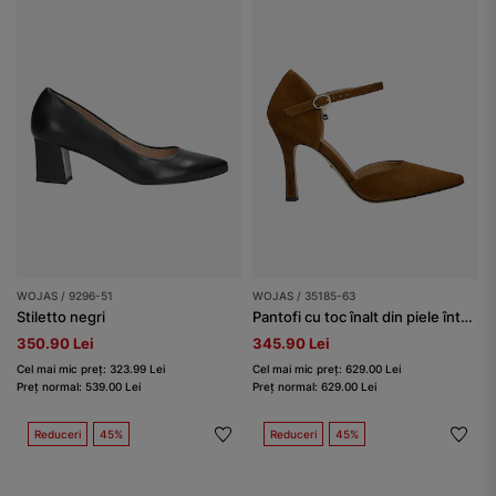
WOJAS / 9296-51
WOJAS / 35185-63
Stiletto negri
Pantofi cu toc înalt din piele întoarsă, maro
350.90 Lei
345.90 Lei
Cel mai mic preț: 323.99 Lei
Cel mai mic preț: 629.00 Lei
Preț normal: 539.00 Lei
Preț normal: 629.00 Lei
Reduceri
45%
Reduceri
45%