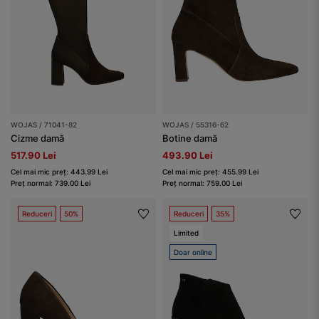
WOJAS / 71041-82
WOJAS / 55316-62
Cizme damă
Botine damă
517.90 Lei
493.90 Lei
Cel mai mic preț: 443.99 Lei
Cel mai mic preț: 455.99 Lei
Preț normal: 739.00 Lei
Preț normal: 759.00 Lei
Reduceri
50%
Reduceri
35%
Limited
Doar online