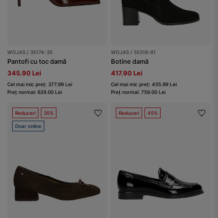
WOJAS / 35174-35
WOJAS / 55318-81
Pantofi cu toc damă
Botine damă
345.90 Lei
417.90 Lei
Cel mai mic preț: 377.99 Lei
Cel mai mic preț: 455.99 Lei
Preț normal: 629.00 Lei
Preț normal: 759.00 Lei
Reduceri
35%
Reduceri
45%
Doar online