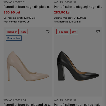
WOJAS / 35097-51
WOJAS / 35089-51
Pantofi stiletto negri din piele cu decor metalic damă
Pantofi stiletto eleganți negri din piele granulată
350.90 Lei
283.90 Lei
Cel mai mic preț: 323.99 Lei
Cel mai mic preț: 314.99 Lei
Preț normal: 539.00 Lei
Preț normal: 629.00 Lei
Reduceri
55%
Reduceri
50%
Doar online
WOJAS / 35089-54
WOJAS / 35039-51
Pantofi stiletto bej eleganți cu toc cui damă
Pantofi stilleto negri cu toc înalt