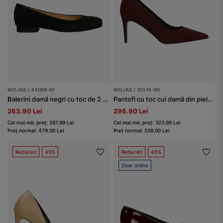
WOJAS / 44069-61
WOJAS / 35174-65
Balerini damă negri cu toc de 2 cm
Pantofi cu toc cui damă din piele întoarsă, bordo
263.90 Lei
296.90 Lei
Cel mai mic preț: 287.99 Lei
Cel mai mic preț: 323.99 Lei
Preț normal: 479.00 Lei
Preț normal: 539.00 Lei
Reduceri
45%
Reduceri
45%
Doar online