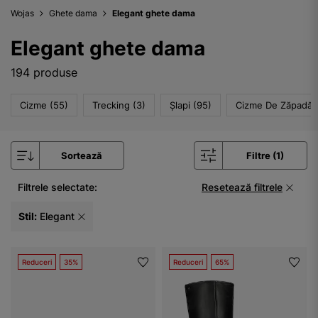
Wojas
Ghete dama
Elegant ghete dama
Elegant ghete dama
194 produse
Cizme (55)
Trecking (3)
Șlapi (95)
Cizme De Zăpadă 
Sortează
Filtre (1)
Filtrele selectate:
Resetează filtrele
Stil:
Elegant
Reduceri
35%
Reduceri
65%