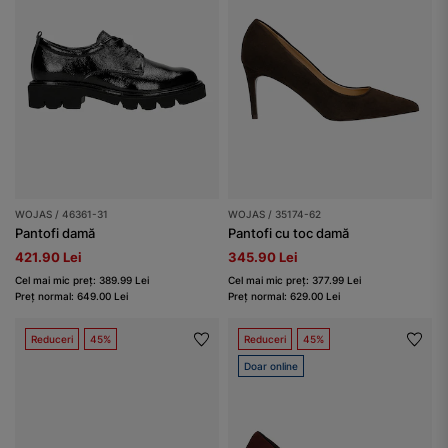
WOJAS / 46361-31
WOJAS / 35174-62
Pantofi damă
Pantofi cu toc damă
421.90 Lei
345.90 Lei
Cel mai mic preț: 389.99 Lei
Cel mai mic preț: 377.99 Lei
Preț normal: 649.00 Lei
Preț normal: 629.00 Lei
Reduceri
45%
Reduceri
45%
Doar online