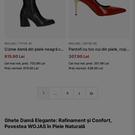
WOJAS / 71114-51
WOJAS / 35178-55
Cizme damă din piele neagră cu toc tăiat
Pantofi cu toc cui din piele, roșii cu toc auriu
615.90 Lei
307.90 Lei
Cel mai mic preț: 703.99 Lei
Cel mai mic preț: 351.99 Lei
Preț normal: 879.00 Lei
Preț normal: 439.00 Lei
...
1
4
Ghete Damă Elegante: Rafinament și Confort,
Povestea WOJAS în Piele Naturală