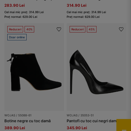
283.90 Lei
314.90 Lei
Cel mai mic preț: 314.99 Lei
Cel mai mic preț: 314.99 Lei
Preț normal: 629.00 Lei
Preț normal: 629.00 Lei
Reduceri
40%
Reduceri
45%
Doar online
WOJAS / 55088-61
WOJAS / 35053-51
Botine negre cu toc damă
Pantofi cu toc cui negri damă
389.90 Lei
345.90 Lei