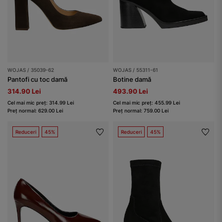
WOJAS / 35039-62
WOJAS / 55311-61
Pantofi cu toc damă
Botine damă
314.90 Lei
493.90 Lei
Cel mai mic preț: 314.99 Lei
Cel mai mic preț: 455.99 Lei
Preț normal: 629.00 Lei
Preț normal: 759.00 Lei
Reduceri
45%
Reduceri
45%