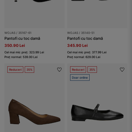
WOJAS / 35167-61
WOJAS / 35140-51
Pantofi cu toc damă
Pantofi cu toc damă
350.90 Lei
345.90 Lei
Cel mai mic preț: 323.99 Lei
Cel mai mic preț: 377.99 Lei
Preț normal: 539.00 Lei
Preț normal: 629.00 Lei
Reduceri
35%
Reduceri
35%
Doar online