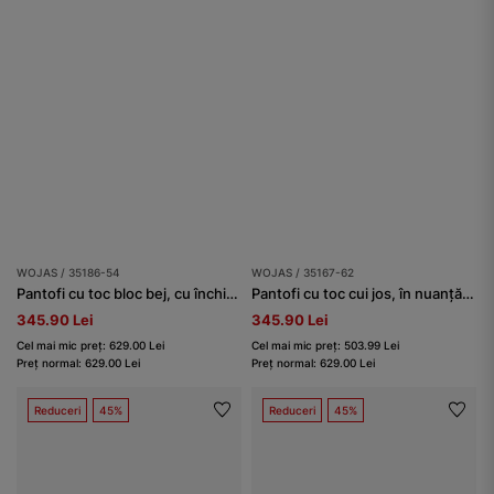
WOJAS / 35186-54
WOJAS / 35167-62
Pantofi cu toc bloc bej, cu închidere în jurul gleznei
Pantofi cu toc cui jos, în nuanță de ciocolată
345.90 Lei
345.90 Lei
Cel mai mic preț: 629.00 Lei
Cel mai mic preț: 503.99 Lei
Preț normal: 629.00 Lei
Preț normal: 629.00 Lei
Reduceri
45%
Reduceri
45%