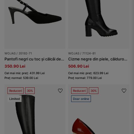
WOJAS / 35192-71
WOJAS / 71124-81
Pantofi negri cu toc și călcâi decupat
Cizme negre din piele, călduroase, cu toc
350.90 Lei
506.90 Lei
Cel mai mic preț: 431.99 Lei
Cel mai mic preț: 623.99 Lei
Preț normal: 539.00 Lei
Preț normal: 779.00 Lei
Reduceri
30%
Reduceri
30%
Limited
Doar online