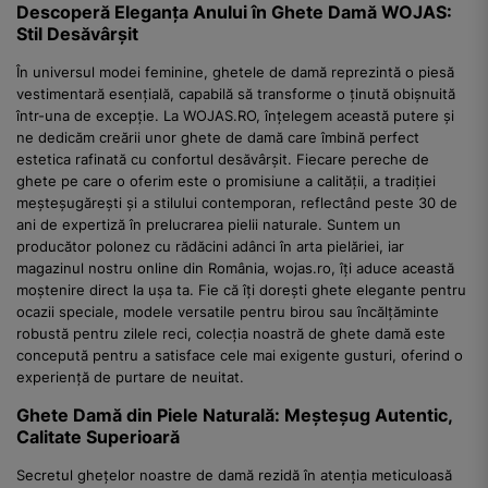
Descoperă Eleganța Anului în Ghete Damă WOJAS:
Stil Desăvârșit
În universul modei feminine, ghetele de damă reprezintă o piesă
vestimentară esențială, capabilă să transforme o ținută obișnuită
într-una de excepție. La WOJAS.RO, înțelegem această putere și
ne dedicăm creării unor ghete de damă care îmbină perfect
estetica rafinată cu confortul desăvârșit. Fiecare pereche de
ghete pe care o oferim este o promisiune a calității, a tradiției
meșteșugărești și a stilului contemporan, reflectând peste 30 de
ani de expertiză în prelucrarea pielii naturale. Suntem un
producător polonez cu rădăcini adânci în arta pielăriei, iar
magazinul nostru online din România, wojas.ro, îți aduce această
moștenire direct la ușa ta. Fie că îți dorești ghete elegante pentru
ocazii speciale, modele versatile pentru birou sau încălțăminte
robustă pentru zilele reci, colecția noastră de ghete damă este
concepută pentru a satisface cele mai exigente gusturi, oferind o
experiență de purtare de neuitat.
Ghete Damă din Piele Naturală: Meșteșug Autentic,
Calitate Superioară
Secretul ghețelor noastre de damă rezidă în atenția meticuloasă