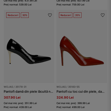
Cel mai mic preț: 431.99 Lei
Cel mai mic preț: 607.99 Lei
Preț normal: 539.00 Lei
Preț normal: 759.00 Lei
Reduceri
30%
Reduceri
35%
WOJAS / 35178-31
WOJAS / 35183-55
Pantofi damă din piele lăcuită neagră cu toc auriu
Pantofi cu toc cui din piele, damă, roșii
307.90 Lei
324.90 Lei
Cel mai mic preț: 351.99 Lei
Cel mai mic preț: 399.99 Lei
Preț normal: 439.00 Lei
Preț normal: 499.00 Lei