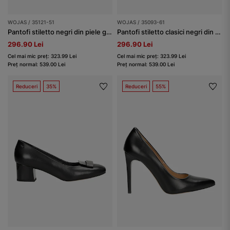
WOJAS / 35121-51
WOJAS / 35093-61
Pantofi stiletto negri din piele granulată damă
Pantofi stiletto clasici negri din velur damă
296.90 Lei
296.90 Lei
Cel mai mic preț: 323.99 Lei
Cel mai mic preț: 323.99 Lei
Preț normal: 539.00 Lei
Preț normal: 539.00 Lei
Reduceri
35%
Reduceri
55%