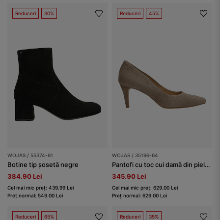
Reduceri
30%
Reduceri
45%
WOJAS / 55374-61
WOJAS / 35196-64
Botine tip șosetă negre
Pantofi cu toc cui damă din piele întoarsă, bej
384.90 Lei
345.90 Lei
Cel mai mic preț: 439.99 Lei
Cel mai mic preț: 629.00 Lei
Preț normal: 549.00 Lei
Preț normal: 629.00 Lei
Reduceri
65%
Reduceri
35%