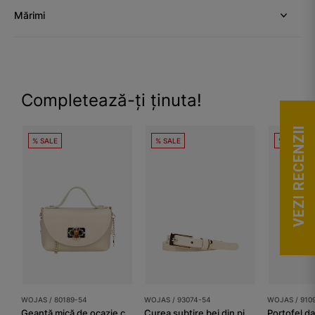
Mărimi
Completează-ți ținuta!
VEZI RECENZII
% SALE
% SALE
% SALE
WOJAS / 80189-54
WOJAS / 93074-54
WOJAS / 910
Geantă mică de ocazie cu lanț auriu
Curea subțire bej din piele granulată damă