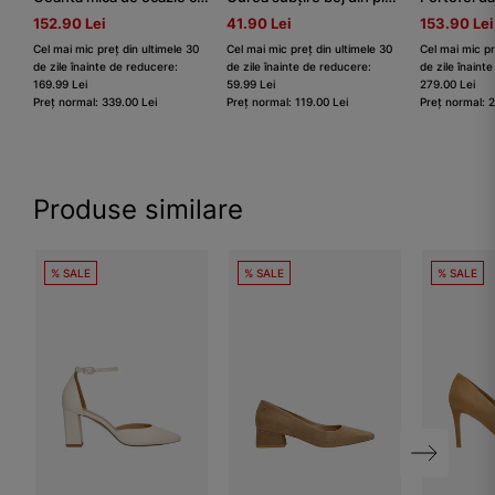
152.90 Lei
41.90 Lei
153.90 Lei
Cel mai mic preț din ultimele 30
Cel mai mic preț din ultimele 30
Cel mai mic pr
de zile înainte de reducere:
de zile înainte de reducere:
de zile înaint
169.99 Lei
59.99 Lei
279.00 Lei
Preț normal: 339.00 Lei
Preț normal: 119.00 Lei
Preț normal: 
Produse similare
% SALE
% SALE
% SALE