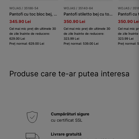
WOJAS / 35186-54
WOJAS / 35140-64
WOJAS / 351
Pantofi cu toc bloc bej, cu închidere în jurul gleznei
Pantofi stiletto bej cu toc mic tip bloc damă
Pantofi cu
345.90 Lei
350.90 Lei
350.90 Le
Cel mai mic preț din ultimele 30
Cel mai mic preț din ultimele 30
Cel mai mic pr
de zile înainte de reducere:
de zile înainte de reducere:
de zile înaint
629.00 Lei
323.99 Lei
323.99 Lei
Preț normal: 629.00 Lei
Preț normal: 539.00 Lei
Preț normal: 
Produse care te-ar putea interesa
Cumpărături sigure
cu certificat SSL
Livrare gratuită