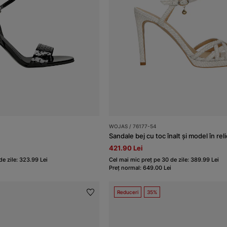
WOJAS / 76177-54
Sandale bej cu toc înalt și model în reli
421.90 Lei
de zile: 323.99 Lei
Cel mai mic preț pe 30 de zile: 389.99 Lei
Preț normal: 649.00 Lei
Reduceri
35%