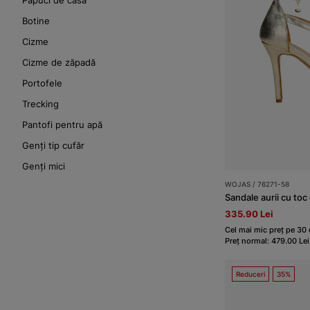
Papuci de casa
Botine
Cizme
Cizme de zăpadă
Portofele
Trecking
Pantofi pentru apă
Genți tip cufăr
Genți mici
WOJAS / 76271-58
Sandale aurii cu toc 
335.90 Lei
Cel mai mic preț pe 30 d
Preț normal: 479.00 Lei
Reduceri
35%