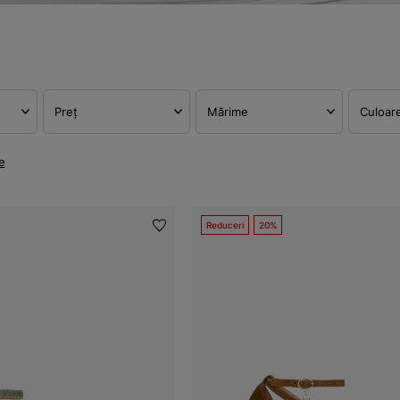
Preț
Mărime
Culoar
e
Reduceri
20%