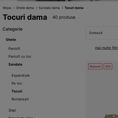
Wojas
Ghete dama
Sandale dama
Tocuri dama
Tocuri dama
40 produse
Categorie
Sortează
Ghete
mai multe filtr
Pantofi
Pantofi cu toc
Sandale
Reduceri
30%
Espandryle
Pe toc
Tocuri
Romanești
Șlapi