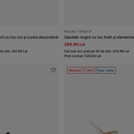
WOJAS / 76163-31
ii cu toc cui și curea decorativă
Sandale negre cu toc înalt și element
296.90 Lei
e zile: 347.99 Lei
Cel mai mic preț pe 30 de zile: 323.99 Lei
Preț normal: 539.00 Lei
Reduceri
35%
Doar online