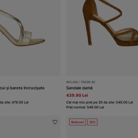
WOJAS / 76256-82
cui și barete încrucișate
Sandale damă
439.90 Lei
e zile: 479.00 Lei
Cel mai mic preț pe 30 de zile: 549.00 Lei
Preț normal: 549.00 Lei
Reduceri
35%