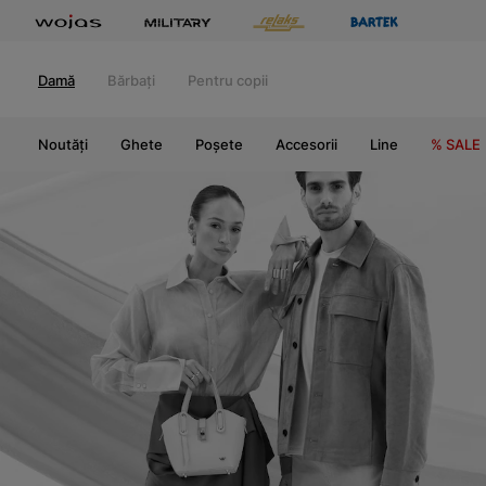
Damă
Bărbați
Pentru copii
Noutăți
Ghete
Poșete
Accesorii
Line
% SALE