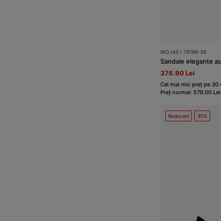
WOJAS / 76188-58
Sandale elegante aur
376.90 Lei
Cel mai mic preț pe 30 d
Preț normal: 579.00 Lei
Reduceri
35%