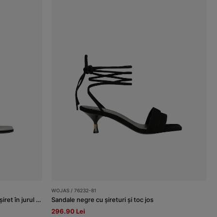
WOJAS / 76232-81
Sandale negre lăcuite cu toc cui jos și șiret în jurul gleznei
Sandale negre cu șireturi și toc jos
296.90 Lei