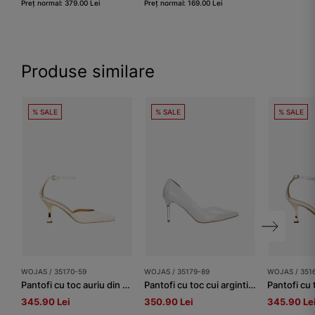
Preț normal: 379.00 Lei
Preț normal: 169.00 Lei
Produse similare
% SALE
% SALE
% SALE
WOJAS / 35170-59
WOJAS / 35179-89
WOJAS / 351
Pantofi cu toc auriu din piele, albi
Pantofi cu toc cui argintiu, damă, alb perlat
345.90 Lei
350.90 Lei
345.90 Le