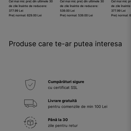
Cel mai mic preț din ultimele 30
Cel mai mic preț din ultimele 30
Cel mai mic pr
de zile înainte de reducere:
de zile înainte de reducere:
de zile înaint
377.99 Lei
539.00 Lei
377.99 Lei
Preț normal: 629.00 Lei
Preț normal: 539.00 Lei
Preț normal: 
Produse care te-ar putea interesa
Cumpărături sigure
cu certificat SSL
Livrare gratuită
pentru comenzile de min 100 Lei
Până la 30
zile pentru retur