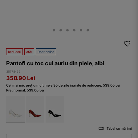
Reduceri
35%
Doar online
Pantofi cu toc cui auriu din piele, albi
35178-59
350.90
Lei
Cel mai mic preț din ultimele 30 de zile înainte de reducere:
539.00
Lei
Preț normal:
539.00
Lei
Tabel cu mărimi