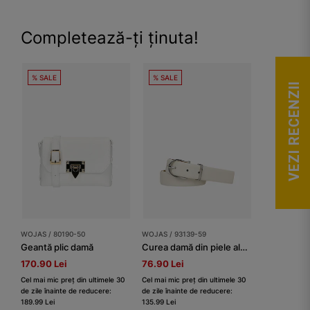
Completează-ți ținuta!
% SALE
% SALE
VEZI RECENZII
WOJAS / 80190-50
WOJAS / 93139-59
Geantă plic damă
Curea damă din piele albă cu cataramă argintie
170.90 Lei
76.90 Lei
Cel mai mic preț din ultimele 30
Cel mai mic preț din ultimele 30
de zile înainte de reducere:
de zile înainte de reducere:
189.99 Lei
135.99 Lei