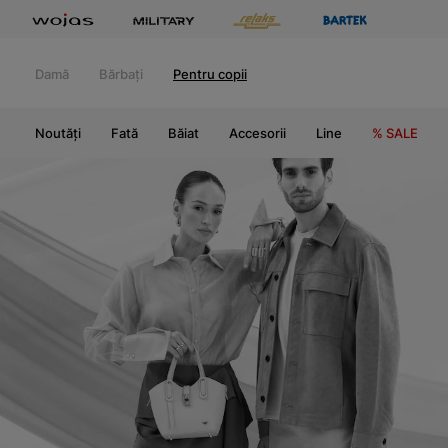
Damă
Bărbați
Pentru copii
Noutăți
Fată
Băiat
Accesorii
Line
% SALE