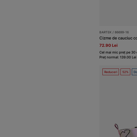
BARTEK / 86699-16
Cizme de cauciuc c
72.90 Lei
Cel mai mic preț pe 30 d
Preț normal: 139.00 Lei
Reduceri
52%
Do