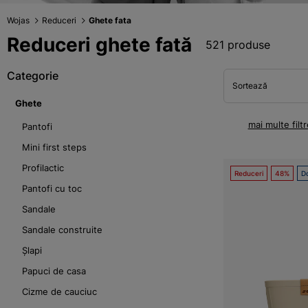
Wojas
Reduceri
Ghete fata
Reduceri ghete fată
521 produse
Categorie
Sortează
Ghete
mai multe filtr
Pantofi
Mini first steps
Profilactic
Reduceri
48%
Do
Pantofi cu toc
Sandale
Sandale construite
Șlapi
Papuci de casa
Cizme de cauciuc