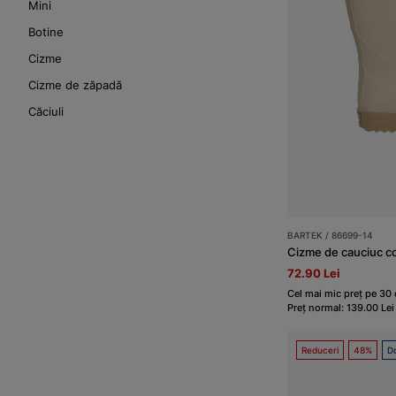
Mini
Botine
Cizme
Cizme de zăpadă
Căciuli
BARTEK / 86699-14
Cizme de cauciuc c
72.90 Lei
Cel mai mic preț pe 30 d
Preț normal: 139.00 Lei
Reduceri
48%
Do