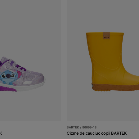
BARTEK / 86699-18
EK
Cizme de cauciuc copii BARTEK