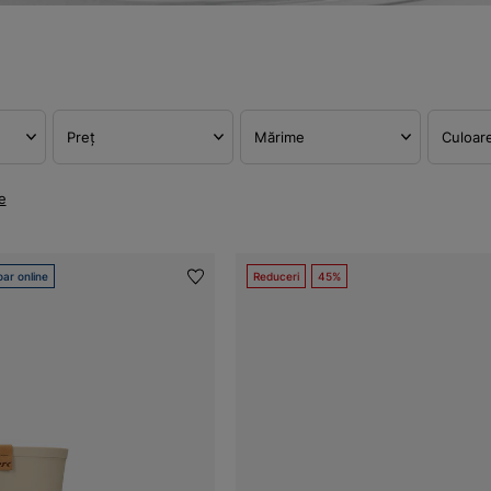
Preț
Mărime
Culoar
e
ar online
Reduceri
45%