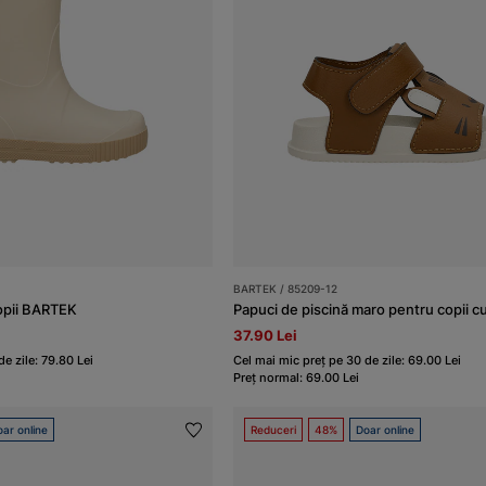
BARTEK / 85209-12
opii BARTEK
37.90 Lei
e zile: 79.80 Lei
Cel mai mic preț pe 30 de zile: 69.00 Lei
Preț normal: 69.00 Lei
ar online
Reduceri
48%
Doar online