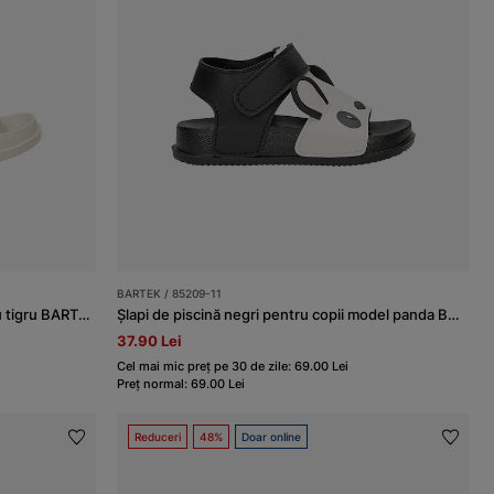
BARTEK / 85209-11
Papuci de piscină maro pentru copii cu tigru BARTEK 85209-12
Șlapi de piscină negri pentru copii model panda BARTEK 85209-11
37.90 Lei
Cel mai mic preț pe 30 de zile: 69.00 Lei
Preț normal: 69.00 Lei
Reduceri
48%
Doar online