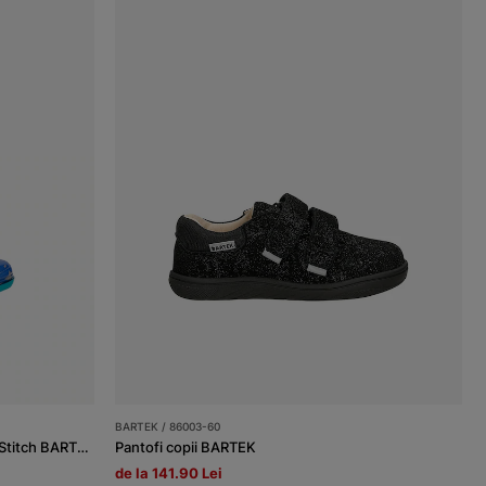
BARTEK / 86003-60
Cizme de ploaie albastre pentru copii Stitch BARTEK 86701-16
Pantofi copii BARTEK
de la 141.90 Lei