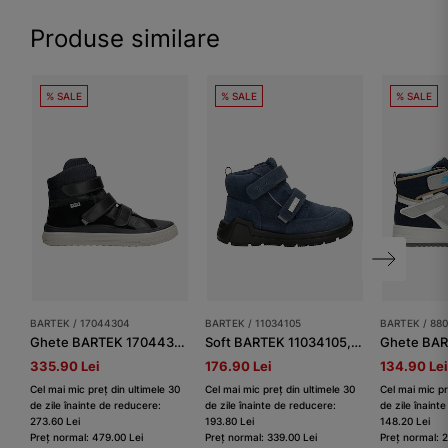
Produse similare
% SALE
% SALE
% SALE
BARTEK / 17044304
BARTEK / 11034105
BARTEK / 880
Ghete BARTEK 17044304, bleumarin
Soft BARTEK 11034105,bleumarin
335.90 Lei
176.90 Lei
134.90 Lei
Cel mai mic preț din ultimele 30
Cel mai mic preț din ultimele 30
Cel mai mic pr
de zile înainte de reducere:
de zile înainte de reducere:
de zile înaint
273.60 Lei
193.80 Lei
148.20 Lei
Preț normal: 479.00 Lei
Preț normal: 339.00 Lei
Preț normal: 