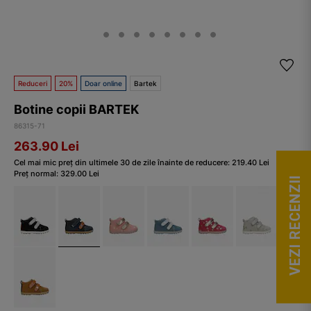
Reduceri
20%
Doar online
Bartek
Botine copii BARTEK
86315-71
263.90
Lei
Cel mai mic preț din ultimele 30 de zile înainte de reducere:
219.40
Lei
Preț normal:
329.00
Lei
VEZI RECENZII