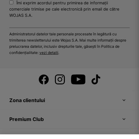
Îmi exprim acordul pentru primirea de informații
comerciale trimise pe cale electronică prin email de către
WOJAS S.A.
Administratorul datelor tale personale procesate în legătură cu
trimiterea newsletterului este Wojas S.A. Mai multe informații despre
prelucrarea datelor, inclusiv drepturile tale, găsești în Politica de
confidențialitate:
vezi detalii
.
Zona clientului
Premium Club
Recomandări