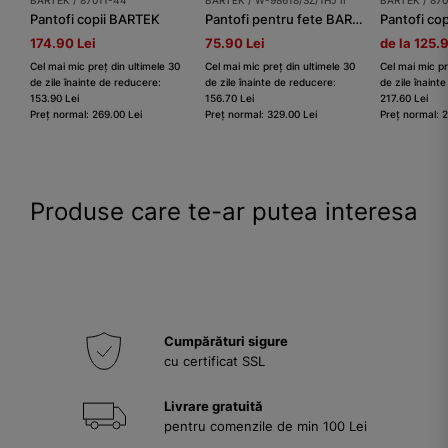
Pantofi copii BARTEK
Pantofi pentru fete BARTEK W-98618/SZ/1HJ II, cafea cu lapte
Pantofi co
174.90 Lei
75.90 Lei
de la 125.
Cel mai mic preț din ultimele 30
Cel mai mic preț din ultimele 30
Cel mai mic pr
de zile înainte de reducere:
de zile înainte de reducere:
de zile înaint
153.90 Lei
156.70 Lei
217.60 Lei
Preț normal: 269.00 Lei
Preț normal: 329.00 Lei
Preț normal: 
Produse care te-ar putea interesa
Cumpărături sigure
cu certificat SSL
Livrare gratuită
pentru comenzile de min 100 Lei