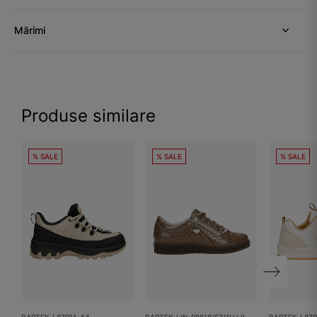
Mărimi
Produse similare
% SALE
% SALE
% SALE
BARTEK / 87011-44
BARTEK / W-98618/SZ/1HJ II
BARTEK / 870