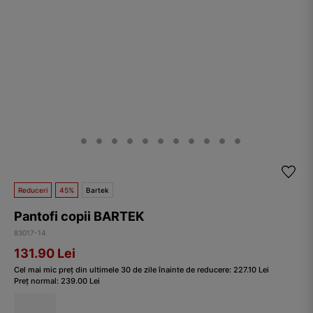
Reduceri
45%
Bartek
Pantofi copii BARTEK
83017-14
131.90
Lei
Cel mai mic preț din ultimele 30 de zile înainte de reducere:
227.10
Lei
Preț normal:
239.00
Lei