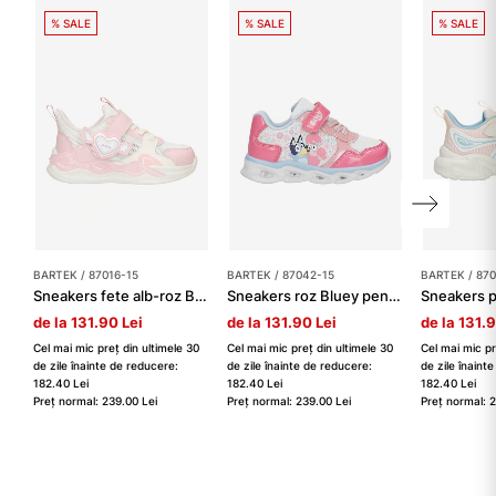
% SALE
% SALE
% SALE
BARTEK / 87016-15
BARTEK / 87042-15
BARTEK / 870
Sneakers fete alb-roz BARTEK 87016-15
Sneakers roz Bluey pentru fete cu talpă luminoasă BARTEK 87042-15
de la 131.90 Lei
de la 131.90 Lei
de la 131.
Cel mai mic preț din ultimele 30
Cel mai mic preț din ultimele 30
Cel mai mic pr
de zile înainte de reducere:
de zile înainte de reducere:
de zile înaint
182.40 Lei
182.40 Lei
182.40 Lei
Preț normal: 239.00 Lei
Preț normal: 239.00 Lei
Preț normal: 