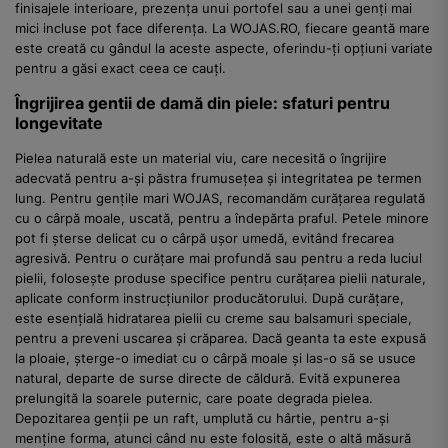
finisajele interioare, prezența unui portofel sau a unei genți mai
mici incluse pot face diferența. La WOJAS.RO, fiecare geantă mare
este creată cu gândul la aceste aspecte, oferindu-ți opțiuni variate
pentru a găsi exact ceea ce cauți.
Îngrijirea gentii de damă din piele: sfaturi pentru
longevitate
Pielea naturală este un material viu, care necesită o îngrijire
adecvată pentru a-și păstra frumusețea și integritatea pe termen
lung. Pentru gențile mari WOJAS, recomandăm curățarea regulată
cu o cârpă moale, uscată, pentru a îndepărta praful. Petele minore
pot fi șterse delicat cu o cârpă ușor umedă, evitând frecarea
agresivă. Pentru o curățare mai profundă sau pentru a reda luciul
pielii, folosește produse specifice pentru curățarea pielii naturale,
aplicate conform instrucțiunilor producătorului. După curățare,
este esențială hidratarea pielii cu creme sau balsamuri speciale,
pentru a preveni uscarea și crăparea. Dacă geanta ta este expusă
la ploaie, șterge-o imediat cu o cârpă moale și las-o să se usuce
natural, departe de surse directe de căldură. Evită expunerea
prelungită la soarele puternic, care poate degrada pielea.
Depozitarea genții pe un raft, umplută cu hârtie, pentru a-și
menține forma, atunci când nu este folosită, este o altă măsură