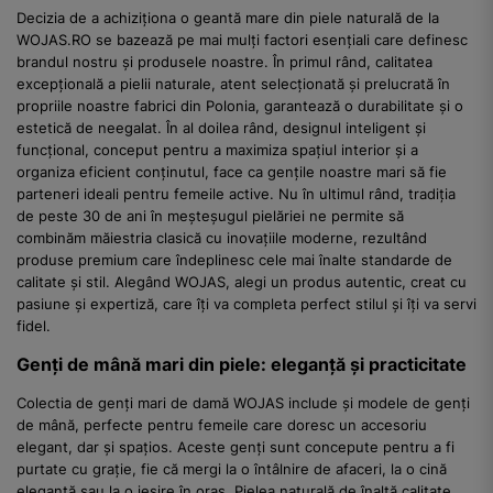
Decizia de a achiziționa o geantă mare din piele naturală de la
WOJAS.RO se bazează pe mai mulți factori esențiali care definesc
brandul nostru și produsele noastre. În primul rând, calitatea
excepțională a pielii naturale, atent selecționată și prelucrată în
propriile noastre fabrici din Polonia, garantează o durabilitate și o
estetică de neegalat. În al doilea rând, designul inteligent și
funcțional, conceput pentru a maximiza spațiul interior și a
organiza eficient conținutul, face ca gențile noastre mari să fie
parteneri ideali pentru femeile active. Nu în ultimul rând, tradiția
de peste 30 de ani în meșteșugul pielăriei ne permite să
combinăm măiestria clasică cu inovațiile moderne, rezultând
produse premium care îndeplinesc cele mai înalte standarde de
calitate și stil. Alegând WOJAS, alegi un produs autentic, creat cu
pasiune și expertiză, care îți va completa perfect stilul și îți va servi
fidel.
Genți de mână mari din piele: eleganță și practicitate
Colectia de genți mari de damă WOJAS include și modele de genți
de mână, perfecte pentru femeile care doresc un accesoriu
elegant, dar și spațios. Aceste genți sunt concepute pentru a fi
purtate cu grație, fie că mergi la o întâlnire de afaceri, la o cină
elegantă sau la o ieșire în oraș. Pielea naturală de înaltă calitate,