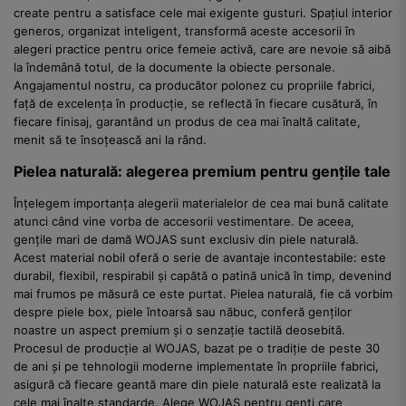
create pentru a satisface cele mai exigente gusturi. Spațiul interior
generos, organizat inteligent, transformă aceste accesorii în
alegeri practice pentru orice femeie activă, care are nevoie să aibă
la îndemână totul, de la documente la obiecte personale.
Angajamentul nostru, ca producător polonez cu propriile fabrici,
față de excelența în producție, se reflectă în fiecare cusătură, în
fiecare finisaj, garantând un produs de cea mai înaltă calitate,
menit să te însoțească ani la rând.
Pielea naturală: alegerea premium pentru gențile tale
Înțelegem importanța alegerii materialelor de cea mai bună calitate
atunci când vine vorba de accesorii vestimentare. De aceea,
gențile mari de damă WOJAS sunt exclusiv din piele naturală.
Acest material nobil oferă o serie de avantaje incontestabile: este
durabil, flexibil, respirabil și capătă o patină unică în timp, devenind
mai frumos pe măsură ce este purtat. Pielea naturală, fie că vorbim
despre piele box, piele întoarsă sau năbuc, conferă genților
noastre un aspect premium și o senzație tactilă deosebită.
Procesul de producție al WOJAS, bazat pe o tradiție de peste 30
de ani și pe tehnologii moderne implementate în propriile fabrici,
asigură că fiecare geantă mare din piele naturală este realizată la
cele mai înalte standarde. Alege WOJAS pentru genți care