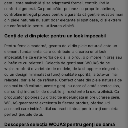
genți, este maleabilă și se adaptează formei, contribuind la
confortul general. Ca producător polonez cu propriile ateliere,
controlăm întregul proces pentru a garanta că gențile noastre mari
din piele naturală nu sunt doar elegante și spațioase, ci și extrem
de confortabile pentru utilizarea zilnică.
Genți de zi din piele: pentru un look impecabil
Pentru femeia modernă, geanta de zi din piele naturală este un
element fundamental care contribuie la crearea unui look
impecabil, fie că este vorba de o zi la birou, o plimbare în oraș sau
o întâlnire cu prietenii. Colecția de genți mari WOJAS de pe
wojas.ro oferă o varietate de modele, de la shopper-e elegante,
cu un design minimalist și funcționalitate sporită, la tote-uri mai
relaxate, dar la fel de rafinate. Confecționate din piele naturală de
cea mai bună calitate, aceste genți nu doar că arată spectaculos,
dar sunt și incredibil de durabile și rezistente la uzura zilnică. Ca
producător polonez cu o tradiție îndelungată în prelucrarea pielii,
WOJAS garantează excelența în fiecare produs, oferindu-ți
accesorii care îmbină stilul cu practicitatea, pentru a-ți completa
perfect ținutele de zi.
Descoperă selecția WOJAS pentru genți de damă