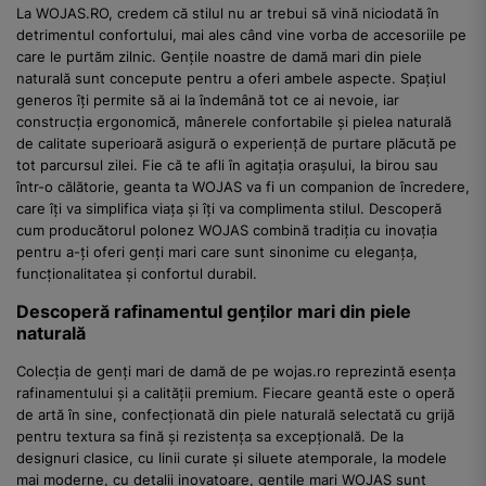
La WOJAS.RO, credem că stilul nu ar trebui să vină niciodată în
detrimentul confortului, mai ales când vine vorba de accesoriile pe
care le purtăm zilnic. Gențile noastre de damă mari din piele
naturală sunt concepute pentru a oferi ambele aspecte. Spațiul
generos îți permite să ai la îndemână tot ce ai nevoie, iar
construcția ergonomică, mânerele confortabile și pielea naturală
de calitate superioară asigură o experiență de purtare plăcută pe
tot parcursul zilei. Fie că te afli în agitația orașului, la birou sau
într-o călătorie, geanta ta WOJAS va fi un companion de încredere,
care îți va simplifica viața și îți va complimenta stilul. Descoperă
cum producătorul polonez WOJAS combină tradiția cu inovația
pentru a-ți oferi genți mari care sunt sinonime cu eleganța,
funcționalitatea și confortul durabil.
Descoperă rafinamentul genților mari din piele
naturală
Colecția de genți mari de damă de pe wojas.ro reprezintă esența
rafinamentului și a calității premium. Fiecare geantă este o operă
de artă în sine, confecționată din piele naturală selectată cu grijă
pentru textura sa fină și rezistența sa excepțională. De la
designuri clasice, cu linii curate și siluete atemporale, la modele
mai moderne, cu detalii inovatoare, gențile mari WOJAS sunt