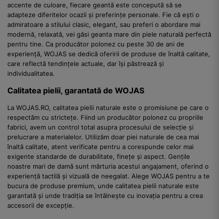
accente de culoare, fiecare geantă este concepută să se
adapteze diferitelor ocazii și preferințe personale. Fie că ești o
admiratoare a stilului clasic, elegant, sau preferi o abordare mai
modernă, relaxată, vei găsi geanta mare din piele naturală perfectă
pentru tine. Ca producător polonez cu peste 30 de ani de
experiență, WOJAS se dedică oferirii de produse de înaltă calitate,
care reflectă tendințele actuale, dar își păstrează și
individualitatea.
Calitatea pielii, garantată de WOJAS
La WOJAS.RO, calitatea pielii naturale este o promisiune pe care o
respectăm cu strictețe. Fiind un producător polonez cu propriile
fabrici, avem un control total asupra procesului de selecție și
prelucrare a materialelor. Utilizăm doar piei naturale de cea mai
înaltă calitate, atent verificate pentru a corespunde celor mai
exigente standarde de durabilitate, finețe și aspect. Gențile
noastre mari de damă sunt mărturia acestui angajament, oferind o
experiență tactilă și vizuală de neegalat. Alege WOJAS pentru a te
bucura de produse premium, unde calitatea pielii naturale este
garantată și unde tradiția se întâlnește cu inovația pentru a crea
accesorii de excepție.