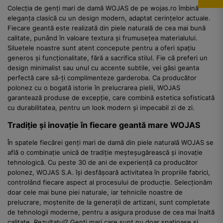
Colecția de genți mari de damă WOJAS de pe wojas.ro îmbină
eleganța clasică cu un design modern, adaptat cerințelor actuale.
Fiecare geantă este realizată din piele naturală de cea mai bună
calitate, punând în valoare textura și frumusețea materialului.
Siluetele noastre sunt atent concepute pentru a oferi spațiu
generos și funcționalitate, fără a sacrifica stilul. Fie că preferi un
design minimalist sau unul cu accente subtile, vei găsi geanta
perfectă care să-ți complimenteze garderoba. Ca producător
polonez cu o bogată istorie în prelucrarea pielii, WOJAS
garantează produse de excepție, care combină estetica sofisticată
cu durabilitatea, pentru un look modern și impecabil zi de zi.
Tradiție și inovație în fiecare geantă mare WOJAS
În spatele fiecărei genți mari de damă din piele naturală WOJAS se
află o combinație unică de tradiție meșteșugărească și inovație
tehnologică. Cu peste 30 de ani de experiență ca producător
polonez, WOJAS S.A. își desfășoară activitatea în propriile fabrici,
controlând fiecare aspect al procesului de producție. Selecționăm
doar cele mai bune piei naturale, iar tehnicile noastre de
prelucrare, moștenite de la generații de artizani, sunt completate
de tehnologii moderne, pentru a asigura produse de cea mai înaltă
calitate. Rezultatul? Genți mari care sunt nu doar spațioase și