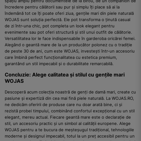
spațiu amplu pentru documentele de la birou, de un companion de
încredere pentru călătorii sau pur și simplu îți place să ai la
îndemână tot ce îți poate oferi ziua, gențile mari din piele naturală
WOJAS sunt soluția perfectă. Ele pot transforma o ținută casual
de zi într-una chic, pot completa un look elegant pentru
evenimente sau pot oferi structură și stil unui outfit de călătorie.
Versatilitatea lor le face indispensabile în garderoba oricărei femei.
Alegând o geantă mare de la un producător polonez cu o tradiție
de peste 30 de ani, cum este WOJAS, investești într-un accesoriu
care îmbină perfect funcționalitatea cu estetica premium,
garantând un stil impecabil și o durabilitate remarcabilă.
Concluzie: Alege calitatea și stilul cu gențile mari
WOJAS
Descoperă acum colecția noastră de genți de damă mari, create cu
pasiune și expertiză din cea mai fină piele naturală. La WOJAS.RO,
ne dedicăm oferirii de produse care nu doar arată bine, ci și
rezistă probei timpului, combinând confortul excepțional cu un stil
elegant, mereu actual. Fiecare geantă mare este o declarație de
stil, un accesoriu practic și un simbol al calității europene. Alege
WOJAS pentru a te bucura de meșteșugul tradițional, tehnologiile
moderne și designul impecabil, totul la un preț accesibil pentru un