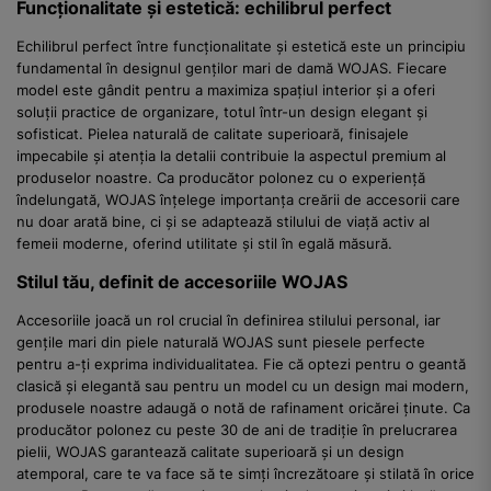
Funcționalitate și estetică: echilibrul perfect
Echilibrul perfect între funcționalitate și estetică este un principiu
fundamental în designul genților mari de damă WOJAS. Fiecare
model este gândit pentru a maximiza spațiul interior și a oferi
soluții practice de organizare, totul într-un design elegant și
sofisticat. Pielea naturală de calitate superioară, finisajele
impecabile și atenția la detalii contribuie la aspectul premium al
produselor noastre. Ca producător polonez cu o experiență
îndelungată, WOJAS înțelege importanța creării de accesorii care
nu doar arată bine, ci și se adaptează stilului de viață activ al
femeii moderne, oferind utilitate și stil în egală măsură.
Stilul tău, definit de accesoriile WOJAS
Accesoriile joacă un rol crucial în definirea stilului personal, iar
gențile mari din piele naturală WOJAS sunt piesele perfecte
pentru a-ți exprima individualitatea. Fie că optezi pentru o geantă
clasică și elegantă sau pentru un model cu un design mai modern,
produsele noastre adaugă o notă de rafinament oricărei ținute. Ca
producător polonez cu peste 30 de ani de tradiție în prelucrarea
pielii, WOJAS garantează calitate superioară și un design
atemporal, care te va face să te simți încrezătoare și stilată în orice