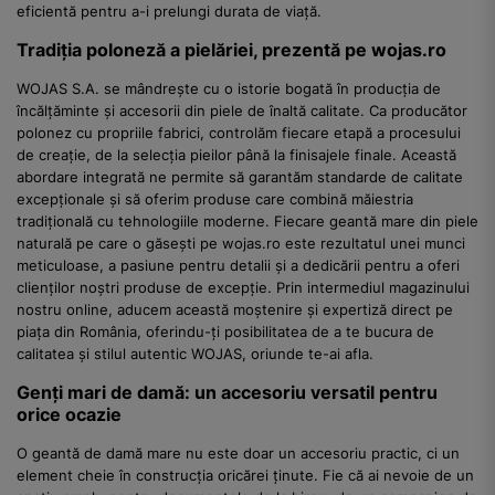
eficientă pentru a-i prelungi durata de viață.
Tradiția poloneză a pielăriei, prezentă pe wojas.ro
WOJAS S.A. se mândrește cu o istorie bogată în producția de
încălțăminte și accesorii din piele de înaltă calitate. Ca producător
polonez cu propriile fabrici, controlăm fiecare etapă a procesului
de creație, de la selecția pieilor până la finisajele finale. Această
abordare integrată ne permite să garantăm standarde de calitate
excepționale și să oferim produse care combină măiestria
tradițională cu tehnologiile moderne. Fiecare geantă mare din piele
naturală pe care o găsești pe wojas.ro este rezultatul unei munci
meticuloase, a pasiune pentru detalii și a dedicării pentru a oferi
clienților noștri produse de excepție. Prin intermediul magazinului
nostru online, aducem această moștenire și expertiză direct pe
piața din România, oferindu-ți posibilitatea de a te bucura de
calitatea și stilul autentic WOJAS, oriunde te-ai afla.
Genți mari de damă: un accesoriu versatil pentru
orice ocazie
O geantă de damă mare nu este doar un accesoriu practic, ci un
element cheie în construcția oricărei ținute. Fie că ai nevoie de un