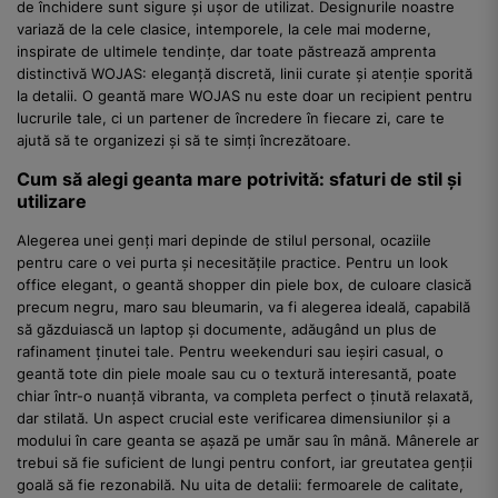
de închidere sunt sigure și ușor de utilizat. Designurile noastre
variază de la cele clasice, intemporele, la cele mai moderne,
inspirate de ultimele tendințe, dar toate păstrează amprenta
distinctivă WOJAS: eleganță discretă, linii curate și atenție sporită
la detalii. O geantă mare WOJAS nu este doar un recipient pentru
lucrurile tale, ci un partener de încredere în fiecare zi, care te
ajută să te organizezi și să te simți încrezătoare.
Cum să alegi geanta mare potrivită: sfaturi de stil și
utilizare
Alegerea unei genți mari depinde de stilul personal, ocaziile
pentru care o vei purta și necesitățile practice. Pentru un look
office elegant, o geantă shopper din piele box, de culoare clasică
precum negru, maro sau bleumarin, va fi alegerea ideală, capabilă
să găzduiască un laptop și documente, adăugând un plus de
rafinament ținutei tale. Pentru weekenduri sau ieșiri casual, o
geantă tote din piele moale sau cu o textură interesantă, poate
chiar într-o nuanță vibranta, va completa perfect o ținută relaxată,
dar stilată. Un aspect crucial este verificarea dimensiunilor și a
modului în care geanta se așază pe umăr sau în mână. Mânerele ar
trebui să fie suficient de lungi pentru confort, iar greutatea genții
goală să fie rezonabilă. Nu uita de detalii: fermoarele de calitate,