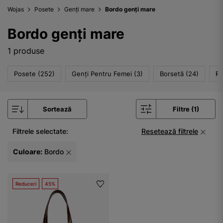
Wojas
Posete
Genți mare
Bordo genți mare
Bordo genți mare
1 produse
Posete (252)
Genți Pentru Femei (3)
Borsetă (24)
Ru
Sortează
Filtre (1)
Filtrele selectate:
Resetează filtrele
Culoare:
Bordo
Reduceri
45%