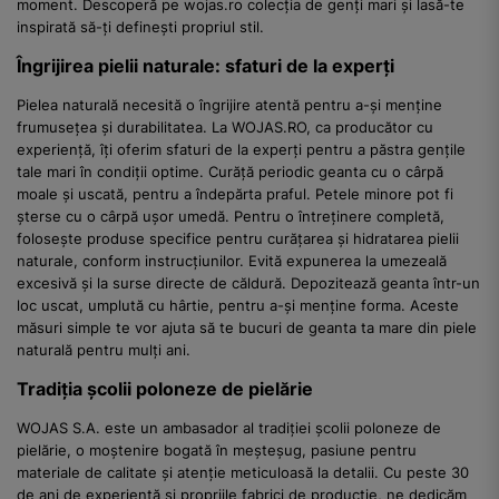
moment. Descoperă pe wojas.ro colecția de genți mari și lasă-te
inspirată să-ți definești propriul stil.
Îngrijirea pielii naturale: sfaturi de la experți
Pielea naturală necesită o îngrijire atentă pentru a-și menține
frumusețea și durabilitatea. La WOJAS.RO, ca producător cu
experiență, îți oferim sfaturi de la experți pentru a păstra gențile
tale mari în condiții optime. Curăță periodic geanta cu o cârpă
moale și uscată, pentru a îndepărta praful. Petele minore pot fi
șterse cu o cârpă ușor umedă. Pentru o întreținere completă,
folosește produse specifice pentru curățarea și hidratarea pielii
naturale, conform instrucțiunilor. Evită expunerea la umezeală
excesivă și la surse directe de căldură. Depozitează geanta într-un
loc uscat, umplută cu hârtie, pentru a-și menține forma. Aceste
măsuri simple te vor ajuta să te bucuri de geanta ta mare din piele
naturală pentru mulți ani.
Tradiția școlii poloneze de pielărie
WOJAS S.A. este un ambasador al tradiției școlii poloneze de
pielărie, o moștenire bogată în meșteșug, pasiune pentru
materiale de calitate și atenție meticuloasă la detalii. Cu peste 30
de ani de experiență și propriile fabrici de producție, ne dedicăm