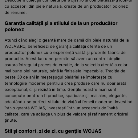
cu accesorii din piele naturală, create de un producător polonez
de renume.
Garanția calității și a stilului de la un producător
polonez
Atunci când alegi o geantă mare de damă din piele naturală de la
WOJAS.RO, beneficiezi de garanția calității oferită de un
producător polonez cu o experiență vastă și propriile fabrici de
producție. Acest lucru ne permite să avem un control deplin
asupra întregului proces de creație, de la selecția atentă a celor
mai bune piei naturale, până la finisajele impecabile. Tradiția de
peste 30 de ani în meșteșugul pielăriei se împletește cu
tehnologiile moderne pentru a crea produse care nu doar arată
exceptional, ci și rezistă în timp. Gențile noastre mari sunt
concepute pentru a fi practice, spațioase și, mai ales, elegante,
adaptându-se perfect stilului de viață al femeii moderne. Investind
într-o geantă WOJAS, investești într-un accesoriu de înaltă
calitate, care va adăuga un plus de valoare și rafinament oricărei
ținute.
Stil și confort, zi de zi, cu gențile WOJAS