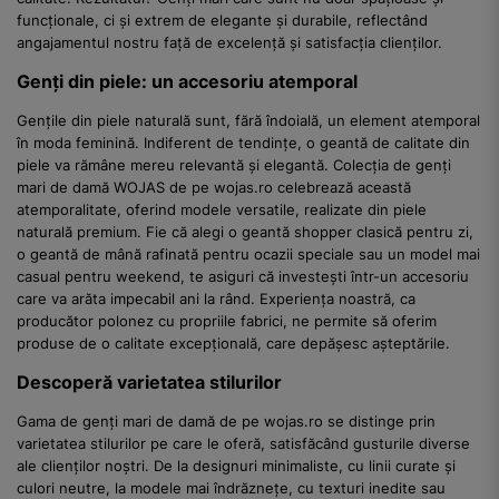
funcționale, ci și extrem de elegante și durabile, reflectând
angajamentul nostru față de excelență și satisfacția clienților.
Genți din piele: un accesoriu atemporal
Gențile din piele naturală sunt, fără îndoială, un element atemporal
în moda feminină. Indiferent de tendințe, o geantă de calitate din
piele va rămâne mereu relevantă și elegantă. Colecția de genți
mari de damă WOJAS de pe wojas.ro celebrează această
atemporalitate, oferind modele versatile, realizate din piele
naturală premium. Fie că alegi o geantă shopper clasică pentru zi,
o geantă de mână rafinată pentru ocazii speciale sau un model mai
casual pentru weekend, te asiguri că investești într-un accesoriu
care va arăta impecabil ani la rând. Experiența noastră, ca
producător polonez cu propriile fabrici, ne permite să oferim
produse de o calitate excepțională, care depășesc așteptările.
Descoperă varietatea stilurilor
Gama de genți mari de damă de pe wojas.ro se distinge prin
varietatea stilurilor pe care le oferă, satisfăcând gusturile diverse
ale clienților noștri. De la designuri minimaliste, cu linii curate și
culori neutre, la modele mai îndrăznețe, cu texturi inedite sau