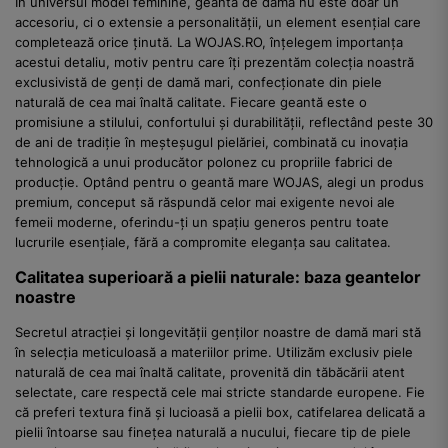
În universul modei feminine, geanta de damă nu este doar un
accesoriu, ci o extensie a personalității, un element esențial care
completează orice ținută. La WOJAS.RO, înțelegem importanța
acestui detaliu, motiv pentru care îți prezentăm colecția noastră
exclusivistă de genți de damă mari, confecționate din piele
naturală de cea mai înaltă calitate. Fiecare geantă este o
promisiune a stilului, confortului și durabilității, reflectând peste 30
de ani de tradiție în meșteșugul pielăriei, combinată cu inovația
tehnologică a unui producător polonez cu propriile fabrici de
producție. Optând pentru o geantă mare WOJAS, alegi un produs
premium, conceput să răspundă celor mai exigente nevoi ale
femeii moderne, oferindu-ți un spațiu generos pentru toate
lucrurile esențiale, fără a compromite eleganța sau calitatea.
Calitatea superioară a pielii naturale: baza geantelor
noastre
Secretul atracției și longevității genților noastre de damă mari stă
în selecția meticuloasă a materiilor prime. Utilizăm exclusiv piele
naturală de cea mai înaltă calitate, provenită din tăbăcării atent
selectate, care respectă cele mai stricte standarde europene. Fie
că preferi textura fină și lucioasă a pielii box, catifelarea delicată a
pielii întoarse sau finețea naturală a nucului, fiecare tip de piele