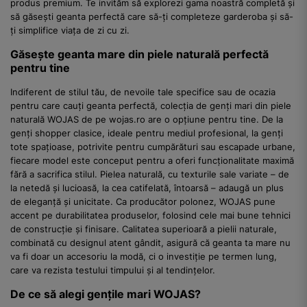
produs premium. Te invităm să explorezi gama noastră completă și
să găsești geanta perfectă care să-ți completeze garderoba și să-
ți simplifice viața de zi cu zi.
Găsește geanta mare din piele naturală perfectă
pentru tine
Indiferent de stilul tău, de nevoile tale specifice sau de ocazia
pentru care cauți geanta perfectă, colecția de genți mari din piele
naturală WOJAS de pe wojas.ro are o opțiune pentru tine. De la
genți shopper clasice, ideale pentru mediul profesional, la genți
tote spațioase, potrivite pentru cumpărături sau escapade urbane,
fiecare model este conceput pentru a oferi funcționalitate maximă
fără a sacrifica stilul. Pielea naturală, cu texturile sale variate – de
la netedă și lucioasă, la cea catifelată, întoarsă – adaugă un plus
de eleganță și unicitate. Ca producător polonez, WOJAS pune
accent pe durabilitatea produselor, folosind cele mai bune tehnici
de construcție și finisare. Calitatea superioară a pielii naturale,
combinată cu designul atent gândit, asigură că geanta ta mare nu
va fi doar un accesoriu la modă, ci o investiție pe termen lung,
care va rezista testului timpului și al tendințelor.
De ce să alegi gențile mari WOJAS?