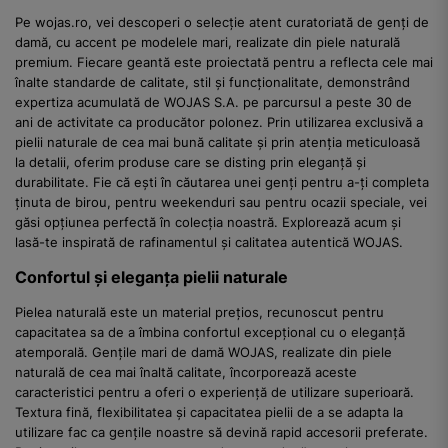
Pe wojas.ro, vei descoperi o selecție atent curatoriată de genți de
damă, cu accent pe modelele mari, realizate din piele naturală
premium. Fiecare geantă este proiectată pentru a reflecta cele mai
înalte standarde de calitate, stil și funcționalitate, demonstrând
expertiza acumulată de WOJAS S.A. pe parcursul a peste 30 de
ani de activitate ca producător polonez. Prin utilizarea exclusivă a
pielii naturale de cea mai bună calitate și prin atenția meticuloasă
la detalii, oferim produse care se disting prin eleganță și
durabilitate. Fie că ești în căutarea unei genți pentru a-ți completa
ținuta de birou, pentru weekenduri sau pentru ocazii speciale, vei
găsi opțiunea perfectă în colecția noastră. Explorează acum și
lasă-te inspirată de rafinamentul și calitatea autentică WOJAS.
Confortul și eleganța pielii naturale
Pielea naturală este un material prețios, recunoscut pentru
capacitatea sa de a îmbina confortul excepțional cu o eleganță
atemporală. Gențile mari de damă WOJAS, realizate din piele
naturală de cea mai înaltă calitate, încorporează aceste
caracteristici pentru a oferi o experiență de utilizare superioară.
Textura fină, flexibilitatea și capacitatea pielii de a se adapta la
utilizare fac ca gențile noastre să devină rapid accesorii preferate.