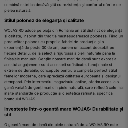
combină estetica desăvârșită cu rezistența și confortul oferite de
pielea naturală.
Stilul polonez de eleganță și calitate
WOJAS.RO aduce pe piața din România un stil distinct de eleganță
și calitate, inspirat din tradiția meșteșugărească poloneză. Fiind un
producător polonez cu propriile fabrici de producție și o
experiență de peste 30 de ani, punem un accent deosebit pe
fiecare detaliu, de la selecția riguroasă a pielii naturale până la
finisajele manuale. Gențile noastre mari de damă sunt expresia
acestui angajament: sunt accesorii sofisticate, funcționale și
extrem de durabile, concepute pentru a completa perfect stilul
femeilor moderne, care apreciază calitatea europeană și designul
atemporal. Prin intermediul magazinului online, oferim acces la o
gamă variată de genți mari din piele naturală, care reflectă cele mai
înalte standarde de producție și o estetică rafinată, specifică
brandului WOJAS.
Investește într-o geantă mare WOJAS: Durabilitate și
stil
O geantă mare de damă din piele naturală de la WOJAS.RO este