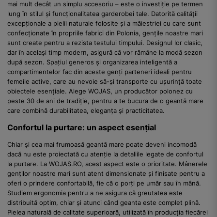
mai mult decât un simplu accesoriu – este o investiție pe termen
lung în stilul și funcționalitatea garderobei tale. Datorită calității
excepționale a pielii naturale folosite și a măiestriei cu care sunt
confecționate în propriile fabrici din Polonia, gențile noastre mari
sunt create pentru a rezista testului timpului. Designul lor clasic,
dar în același timp modern, asigură că vor rămâne la modă sezon
după sezon. Spațiul generos și organizarea inteligentă a
compartimentelor fac din aceste genți parteneri ideali pentru
femeile active, care au nevoie să-și transporte cu ușurință toate
obiectele esențiale. Alege WOJAS, un producător polonez cu
peste 30 de ani de tradiție, pentru a te bucura de o geantă mare
care combină durabilitatea, eleganța și practicitatea.
Confortul la purtare: un aspect esențial
Chiar și cea mai frumoasă geantă mare poate deveni incomodă
dacă nu este proiectată cu atenție la detaliile legate de confortul
la purtare. La WOJAS.RO, acest aspect este o prioritate. Mânerele
genților noastre mari sunt atent dimensionate și finisate pentru a
oferi o prindere confortabilă, fie că o porți pe umăr sau în mână.
Studiem ergonomia pentru a ne asigura că greutatea este
distribuită optim, chiar și atunci când geanta este complet plină.
Pielea naturală de calitate superioară, utilizată în producția fiecărei