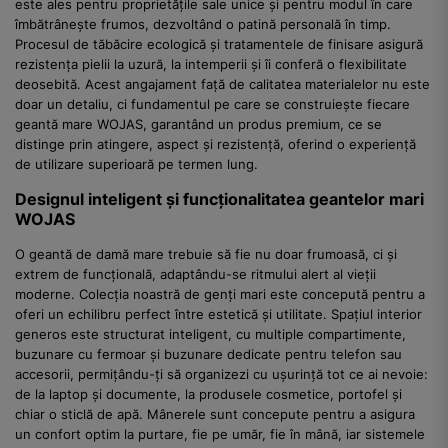
este ales pentru proprietățile sale unice și pentru modul în care
îmbătrânește frumos, dezvoltând o patină personală în timp.
Procesul de tăbăcire ecologică și tratamentele de finisare asigură
rezistența pielii la uzură, la intemperii și îi conferă o flexibilitate
deosebită. Acest angajament față de calitatea materialelor nu este
doar un detaliu, ci fundamentul pe care se construiește fiecare
geantă mare WOJAS, garantând un produs premium, ce se
distinge prin atingere, aspect și rezistență, oferind o experiență
de utilizare superioară pe termen lung.
Designul inteligent și funcționalitatea geantelor mari
WOJAS
O geantă de damă mare trebuie să fie nu doar frumoasă, ci și
extrem de funcțională, adaptându-se ritmului alert al vieții
moderne. Colecția noastră de genți mari este concepută pentru a
oferi un echilibru perfect între estetică și utilitate. Spațiul interior
generos este structurat inteligent, cu multiple compartimente,
buzunare cu fermoar și buzunare dedicate pentru telefon sau
accesorii, permițându-ți să organizezi cu ușurință tot ce ai nevoie:
de la laptop și documente, la produsele cosmetice, portofel și
chiar o sticlă de apă. Mânerele sunt concepute pentru a asigura
un confort optim la purtare, fie pe umăr, fie în mână, iar sistemele