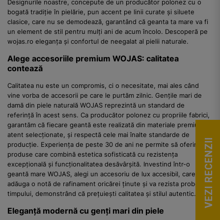
Designurile noastre, concepute de un producător polonez cu o
bogată tradiție în pielărie, pun accent pe linii curate și siluete
clasice, care nu se demodează, garantând că geanta ta mare va fi
un element de stil pentru mulți ani de acum încolo. Descoperă pe
wojas.ro eleganța și confortul de neegalat al pielii naturale.
Alege accesoriile premium WOJAS: calitatea
contează
Calitatea nu este un compromis, ci o necesitate, mai ales când
vine vorba de accesorii pe care le purtăm zilnic. Gențile mari de
damă din piele naturală WOJAS reprezintă un standard de
referință în acest sens. Ca producător polonez cu propriile fabrici,
garantăm că fiecare geantă este realizată din materiale premium,
atent selecționate, și respectă cele mai înalte standarde de
VEZI RECENZII
producție. Experiența de peste 30 de ani ne permite să oferim
produse care combină estetica sofisticată cu rezistența
excepțională și funcționalitatea desăvârșită. Investind într-o
geantă mare WOJAS, alegi un accesoriu de lux accesibil, care va
adăuga o notă de rafinament oricărei ținute și va rezista probei
timpului, demonstrând că prețuiești calitatea și stilul autentic.
Eleganță modernă cu genți mari din piele