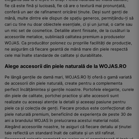
fie că este fină și lucioasă, fie că are o textură mai pronunțată,
conferă un aer de rafinament oricărei ținute. Deși sunt genți de
mână, multe dintre ele dispun de spațiu generos, permițându-ți să
cari cu tine nu doar obiectele esențiale, ci și un jurnal, o carte sau
un mic set de cosmetice. Detaliile atent finisate, de la cusături la
accesoriile metalice, subliniază calitatea premium a produselor
WOJAS. Ca producător polonez cu propriile facilități de producție,
ne asigurăm că fiecare geantă de mână mare din piele respectă
cele mai înalte standarde de calitate și durabilitate.
Alege accesorii din piele naturală de la WOJAS.RO
Pe lângă gențile de damă mari, WOJAS.RO îți oferă o gamă variată
de accesorii din piele naturală, create pentru a complementa
perfect încălțămintea și gențile noastre. Portofele elegante, curele
din piele de calitate, portchei practice și alte accesorii sunt
realizate cu aceeași atenție la detalii și aceeași pasiune pentru
piele ca și colecția de genți. Fiecare produs este confecționat din
piele naturală premium, beneficiind de experiența de peste 30 de
ani a brandului WOJAS în prelucrarea acestui material nobil.
Alegând accesoriile noastre, te asiguri că fiecare detaliu al ținutei
tale reflectă un standard înalt de calitate și un stil rafinat.
Descoperă colecția completă pe wojas.ro și completează-ți look-ul