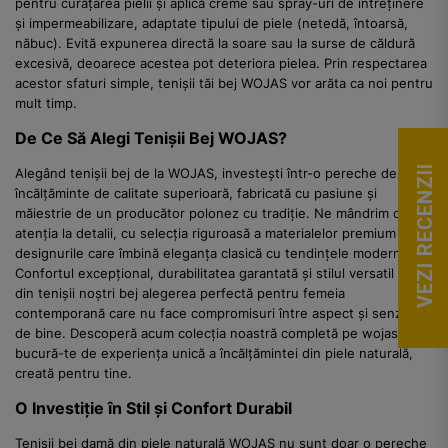
pentru curățarea pielii și aplică creme sau spray-uri de întreținere
și impermeabilizare, adaptate tipului de piele (netedă, întoarsă,
năbuc). Evită expunerea directă la soare sau la surse de căldură
excesivă, deoarece acestea pot deteriora pielea. Prin respectarea
acestor sfaturi simple, tenișii tăi bej WOJAS vor arăta ca noi pentru
mult timp.
De Ce Să Alegi Tenișii Bej WOJAS?
VEZI RECENZII
Alegând tenișii bej de la WOJAS, investești într-o pereche de
încălțăminte de calitate superioară, fabricată cu pasiune și
măiestrie de un producător polonez cu tradiție. Ne mândrim cu
atenția la detalii, cu selecția riguroasă a materialelor premium și cu
designurile care îmbină eleganța clasică cu tendințele moderne.
Confortul excepțional, durabilitatea garantată și stilul versatil fac
din tenișii noștri bej alegerea perfectă pentru femeia
contemporană care nu face compromisuri între aspect și senzația
de bine. Descoperă acum colecția noastră completă pe wojas.ro și
bucură-te de experiența unică a încălțămintei din piele naturală,
creată pentru tine.
O Investiție în Stil și Confort Durabil
Tenișii bej damă din piele naturală WOJAS nu sunt doar o pereche