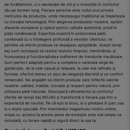
de încălțăminte, ci o declarație de stil și o investiție în confortul
tău pe termen lung. Fiecare pereche este rodul unui proces
meticulos de producție, unde meșteșugul tradițional se împletește
cu inovația tehnologică. Prin alegerea produselor noastre, sprijini
afacerile europene și optezi pentru calitate autentică, unică în
piața românească. Expertiza noastră în prelucrarea pielii,
combinată cu o înțelegere profundă a nevoilor clientului, ne
permite să oferim produse ce depășesc așteptările. Acești teniși
bej sunt concepuți să reziste testului timpului, menținându-și
frumusețea și funcționalitatea indiferent de trendurile trecătoare.
Sunt perfect adaptați pentru a completa o varietate largă de
garderobe, de la cele casual și relaxate, la cele mai rafinate și
formale, oferind mereu un plus de eleganță discretă și un confort
remarcabil. Ne angajăm să oferim produse care reflectă valorile
noastre: calitate, tradiție, inovație și respect pentru natură, prin
utilizarea pielii naturale. Descoperă rafinamentul și confortul
oferite de tenișii bej WOJAS și transformă-ți fiecare pas într-o
experiență de neuitat, fie că ești la birou, la o plimbare în parc sau
la o ieșire specială. Prin intermediul magazinului nostru online,
wojas.ro, accesul la aceste piese de excepție este mai simplu ca
niciodată, cu livrare rapidă și sigură direct la ușa ta.