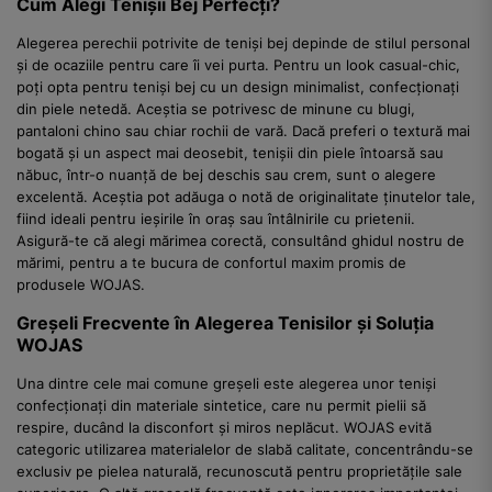
Cum Alegi Tenișii Bej Perfecți?
Alegerea perechii potrivite de teniși bej depinde de stilul personal
și de ocaziile pentru care îi vei purta. Pentru un look casual-chic,
poți opta pentru teniși bej cu un design minimalist, confecționați
din piele netedă. Aceștia se potrivesc de minune cu blugi,
pantaloni chino sau chiar rochii de vară. Dacă preferi o textură mai
bogată și un aspect mai deosebit, tenișii din piele întoarsă sau
năbuc, într-o nuanță de bej deschis sau crem, sunt o alegere
excelentă. Aceștia pot adăuga o notă de originalitate ținutelor tale,
fiind ideali pentru ieșirile în oraș sau întâlnirile cu prietenii.
Asigură-te că alegi mărimea corectă, consultând ghidul nostru de
mărimi, pentru a te bucura de confortul maxim promis de
produsele WOJAS.
Greșeli Frecvente în Alegerea Tenisilor și Soluția
WOJAS
Una dintre cele mai comune greșeli este alegerea unor teniși
confecționați din materiale sintetice, care nu permit pielii să
respire, ducând la disconfort și miros neplăcut. WOJAS evită
categoric utilizarea materialelor de slabă calitate, concentrându-se
exclusiv pe pielea naturală, recunoscută pentru proprietățile sale