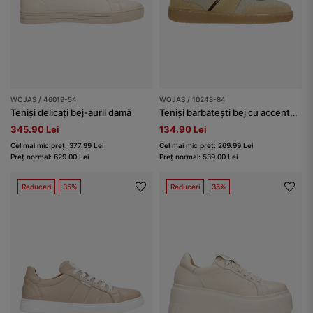
WOJAS / 46019-54
WOJAS / 10248-84
Teniși delicați bej-aurii damă
Teniși bărbătești bej cu accente maro
345.90 Lei
134.90 Lei
Cel mai mic preț: 377.99 Lei
Cel mai mic preț: 269.99 Lei
Preț normal: 629.00 Lei
Preț normal: 539.00 Lei
Reduceri
35%
Reduceri
35%