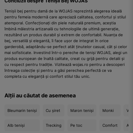
Concluzii despre Tenișii Bej WOJAS
Tenișii bej pentru damă de la WOJAS reprezintă alegerea ideală
pentru femeia modernă care apreciază calitatea, confortul și stilul
atemporal. Confecționați din piele naturală premium, aceștia
îmbină măiestria artizanală cu tehnologiile de ultimă generație,
rezultând un produs durabil și extrem de confortabil. Nuanța de
bej, versatilă și elegantă, îi face ușor de integrat în orice
garderobă, adaptându-se perfect atât ținutelor casual, cât și celor
mai sofisticate. Investind într-o pereche de teniși WOJAS, alegi un
produs european de înaltă calitate, creat cu grijă pentru detalii și
cu respect pentru tradiție. Vizitează wojas.ro pentru a descoperi
întreaga colecție și pentru a găsi perechea perfectă ce va
completa cu eleganță și confort stilul tău unic.
Alții au căutat de asemenea
Bleumarin teniși
Cu șiret
Maron teniși
Monki
Vel
Alb teniși
Trecking
Pe toc
Comfort
Aur