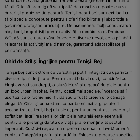
superioare. O altă greșeală frecventă este ignorarea importanței
tălpii. O talpă prea rigidă sau lipsită de amortizare poate cauza
dureri și probleme de postură. Tenișii noștri bej sunt echipați cu
tălpi special concepute pentru a oferi flexibilitate și absorbție a
șocurilor, protejând articulațiile. De asemenea, mulți consumatori
aleg teniși nepotriviți pentru activitățile desfășurate. Produsele
WOJAS sunt create având în vedere diverse nevoi, de la plimbări
relaxante la activități mai dinamice, garantând adaptabilitate și
performanță.
Ghid de Stil și Îngrijire pentru Tenișii Bej
Tenișii bej sunt extrem de versatili și pot fi integrați cu ușurință în
diverse tipuri de ținute. Pentru un stil de zi cu zi, combină-i cu
blugi evazați sau drepți, o bluză lejeră și o geacă de piele pentru
un look urban inspirat. Pentru ocazii mai speciale, încearcă să îi
asortezi cu o rochie midi fluidă sau o fustă creion și o cămașă
elegantă. Chiar și un costum cu pantaloni mai largi poate fi
accesorizat cu teniși bej din piele, pentru un contrast modern și
sofisticat. Îngrijirea tenișilor din piele naturală este esențială
pentru a le prelungi durata de viață și a le menține aspectul
impecabil. Curăță-i regulat cu o perie moale sau o lavetă umedă
pentru a îndepărta praful și murdăria. Folosește produse specifice