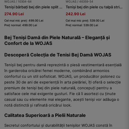
WOJAS / 10304-64
WOJAS / 46359-54
Teniși bărbați bej din piele split întoarsă
Teniși bej din piele cu talpă striată
274.90 Lei
242.90 Lei
Cel mai mic preț: 499.00 Lei
Cel mai mic preț: 539.00 Lei
Preț normal: 499.00 Lei
Preț normal: 539.00 Lei
Bej Teniși Damă din Piele Naturală – Eleganță și
Confort de la WOJAS
Descoperă Colecția de Tenisi Bej Damă WOJAS
Tenișii bej pentru damă reprezintă o piesă vestimentară esențială
în garderoba oricărei femei moderne, combinând armonios
confortul cu un stil sofisticat. WOJAS, un producător polonez cu
peste 30 de ani de experiență în arta pielăriei, îți oferă o selecție
premium de teniși bej din piele naturală, concepuți pentru a
satisface cele mai exigente gusturi. Fie că îi asortezi cu ținute
casual sau cu elemente mai elegante, acești teniși vor adăuga o
notă distinctă și rafinată oricărui look.
Calitatea Superioară a Pielii Naturale
Secretul confortului și durabilității tenișilor WOJAS constă în