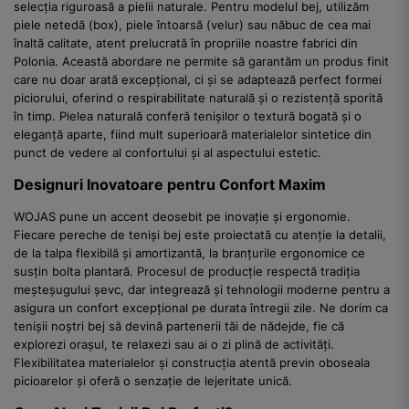
selecția riguroasă a pielii naturale. Pentru modelul bej, utilizăm
piele netedă (box), piele întoarsă (velur) sau năbuc de cea mai
înaltă calitate, atent prelucrată în propriile noastre fabrici din
Polonia. Această abordare ne permite să garantăm un produs finit
care nu doar arată excepțional, ci și se adaptează perfect formei
piciorului, oferind o respirabilitate naturală și o rezistență sporită
în timp. Pielea naturală conferă tenișilor o textură bogată și o
eleganță aparte, fiind mult superioară materialelor sintetice din
punct de vedere al confortului și al aspectului estetic.
Designuri Inovatoare pentru Confort Maxim
WOJAS pune un accent deosebit pe inovație și ergonomie.
Fiecare pereche de teniși bej este proiectată cu atenție la detalii,
de la talpa flexibilă și amortizantă, la branțurile ergonomice ce
susțin bolta plantară. Procesul de producție respectă tradiția
meșteșugului șevc, dar integrează și tehnologii moderne pentru a
asigura un confort excepțional pe durata întregii zile. Ne dorim ca
tenișii noștri bej să devină partenerii tăi de nădejde, fie că
explorezi orașul, te relaxezi sau ai o zi plină de activități.
Flexibilitatea materialelor și construcția atentă previn oboseala
picioarelor și oferă o senzație de lejeritate unică.