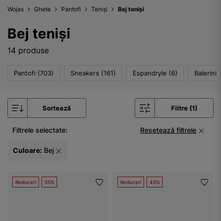
Wojas
Ghete
Pantofi
Teniși
Bej teniși
Bej teniși
14 produse
Pantofi (703)
Sneakers (161)
Espandryle (6)
Balerini 
Sortează
Filtre (1)
Filtrele selectate:
Resetează filtrele
Culoare:
Bej
Reduceri
55%
Reduceri
45%