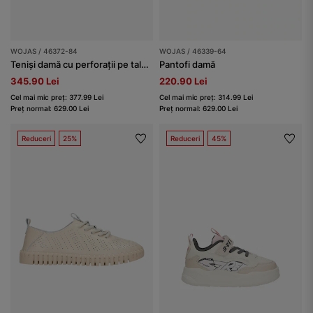
WOJAS / 46372-84
WOJAS / 46339-64
Teniși damă cu perforații pe talpă înaltă
Pantofi damă
345.90 Lei
220.90 Lei
Cel mai mic preț: 377.99 Lei
Cel mai mic preț: 314.99 Lei
Preț normal: 629.00 Lei
Preț normal: 629.00 Lei
Reduceri
25%
Reduceri
45%