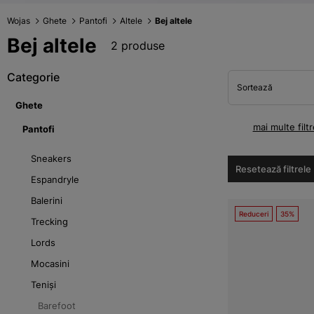
Wojas
Ghete
Pantofi
Altele
Bej altele
Bej altele
2 produse
Categorie
Sortează
Ghete
mai multe filtr
Pantofi
Sneakers
Resetează filtrele
Espandryle
Balerini
Reduceri
35%
Trecking
Lords
Mocasini
Teniși
Barefoot