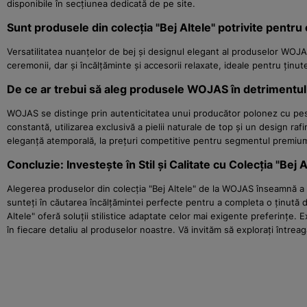
disponibile în secțiunea dedicată de pe site.
Sunt produsele din colecția "Bej Altele" potrivite pentru
Versatilitatea nuanțelor de bej și designul elegant al produselor WOJAS
ceremonii, dar și încălțăminte și accesorii relaxate, ideale pentru ținute
De ce ar trebui să aleg produsele WOJAS în detrimentul
WOJAS se distinge prin autenticitatea unui producător polonez cu peste
constantă, utilizarea exclusivă a pielii naturale de top și un design r
eleganță atemporală, la prețuri competitive pentru segmentul premium. 
Concluzie: Investește în Stil și Calitate cu Colecția "Bej
Alegerea produselor din colecția "Bej Altele" de la WOJAS înseamnă a in
sunteți în căutarea încălțămintei perfecte pentru a completa o ținută d
Altele" oferă soluții stilistice adaptate celor mai exigente preferințe
în fiecare detaliu al produselor noastre. Vă invităm să explorați într