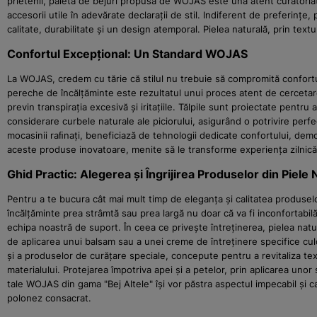
prietenii, paleta de bejuri propusă de WOJAS este una atent curatoria
accesorii utile în adevărate declarații de stil. Indiferent de preferinț
calitate, durabilitate și un design atemporal. Pielea naturală, prin text
Confortul Excepțional: Un Standard WOJAS
La WOJAS, credem cu tărie că stilul nu trebuie să compromită confortul.
pereche de încălțăminte este rezultatul unui proces atent de cercetare 
previn transpirația excesivă și iritațiile. Tălpile sunt proiectate pentru
considerare curbele naturale ale piciorului, asigurând o potrivire perfe
mocasinii raﬁnați, beneficiază de tehnologii dedicate confortului, demo
aceste produse inovatoare, menite să le transforme experiența zilnică 
Ghid Practic: Alegerea și Îngrijirea Produselor din Piele 
Pentru a te bucura cât mai mult timp de eleganța și calitatea produselor
încălțăminte prea strâmtă sau prea largă nu doar că va fi inconfortabilă
echipa noastră de suport. În ceea ce privește întreținerea, pielea na
de aplicarea unui balsam sau a unei creme de întreținere specifice culo
și a produselor de curățare speciale, concepute pentru a revitaliza tex
materialului. Protejarea împotriva apei și a petelor, prin aplicarea un
tale WOJAS din gama "Bej Altele" își vor păstra aspectul impecabil și c
polonez consacrat.