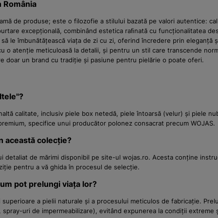
in România
mă de produse; este o filozofie a stilului bazată pe valori autentice: cal
purtare excepțională, combinând estetica raﬁnată cu funcționalitatea d
 să le îmbunătățească viața de zi cu zi, oferind încredere prin eleganță
 cu o atenție meticuloasă la detalii, și pentru un stil care transcende 
re doar un brand cu tradiție și pasiune pentru pielărie o poate oferi.
ltele"?
înaltă calitate, inclusiv piele box netedă, piele întoarsă (velur) și piele 
ic premium, specifice unui producător polonez consacrat precum WOJAS.
n această colecție?
detaliat de mărimi disponibil pe site-ul wojas.ro. Acesta conține instruc
ziție pentru a vă ghida în procesul de selecție.
cum pot prelungi viața lor?
uperioare a pielii naturale și a procesului meticulos de fabricație. Prelu
, spray-uri de impermeabilizare), evitând expunerea la condiții extreme ș