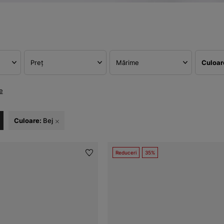
Preț
Mărime
Culoa
e
Culoare:
Bej
Reduceri
35%