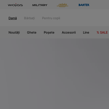
Damă
Bărbați
Pentru copii
Noutăți
Ghete
Poșete
Accesorii
Line
% SALE