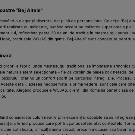
oastre "Bej Altele"
emanând o eleganță discretă, dar plină de personalitate. Colecția "Bej A
i realizate cu măiestrie, punând accent pe calitatea superioară a pielii 
ﬁnamentului, reflectând peste 30 de ani de tradiție în meșteșugul șuțului 
ărui look, produsele WOJAS din gama "Bej Altele" sunt concepute pentru a
ioară
propriile fabrici unde meșteșugul tradițional se împletește armonios cu 
le naturală atent selecționată – fie că vorbim de pielea box netedă, de 
 piciorului, oferind un confort sporit pe parcursul întregii zile. Procesul
ilă. Aceste detalii, adesea neobservate la prima vedere, sunt cele care 
și calitate. Alegând produsele WOJAS, clienții din România beneficiază de
lor.
iind considerate culori neutre prin excelență, capabile să se integreze pe
nțe, oferind produse care pot fi ușor adaptate atât contextelor formale, c
hie sofisticată, la încălțăminte casual, precum mocasini sau balerini, per