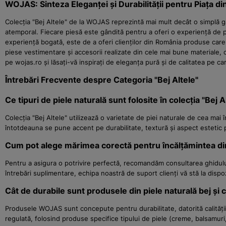
WOJAS: Sinteza Eleganței și Durabilității pentru Piața d
Colecția "Bej Altele" de la WOJAS reprezintă mai mult decât o simplă ga
atemporal. Fiecare piesă este gândită pentru a oferi o experiență de 
experiență bogată, este de a oferi clienților din România produse care
piese vestimentare și accesorii realizate din cele mai bune materiale,
pe wojas.ro și lăsați-vă inspirați de eleganța pură și de calitatea pe ca
Întrebări Frecvente despre Categoria "Bej Altele"
Ce tipuri de piele naturală sunt folosite în colecția "Bej A
Colecția "Bej Altele" utilizează o varietate de piei naturale de cea mai 
întotdeauna se pune accent pe durabilitate, textură și aspect estet
Cum pot alege mărimea corectă pentru încălțămintea di
Pentru a asigura o potrivire perfectă, recomandăm consultarea ghidului 
întrebări suplimentare, echipa noastră de suport clienți vă stă la dispo
Cât de durabile sunt produsele din piele naturală bej și 
Produsele WOJAS sunt concepute pentru durabilitate, datorită calității s
regulată, folosind produse specifice tipului de piele (creme, balsamuri