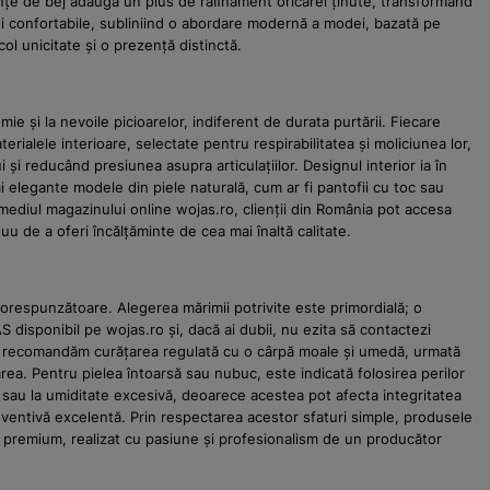
anțe de bej adaugă un plus de raﬁnament oricărei ținute, transformând
e și confortabile, subliniind o abordare modernă a modei, bazată pe
ol unicitate și o prezență distinctă.
 și la nevoile picioarelor, indiferent de durata purtării. Fiecare
ialele interioare, selectate pentru respirabilitatea și moliciunea lor,
i și reducând presiunea asupra articulațiilor. Designul interior ia în
ai elegante modele din piele naturală, cum ar fi pantofii cu toc sau
rmediul magazinului online wojas.ro, clienții din România pot accesa
 de a oferi încălțăminte de cea mai înaltă calitate.
e corespunzătoare. Alegerea mărimii potrivite este primordială; o
S disponibil pe wojas.ro și, dacă ai dubii, nu ezita să contactezi
dă, recomandăm curățarea regulată cu o cârpă moale și umedă, urmată
rea. Pentru pielea întoarsă sau nubuc, este indicată folosirea perilor
e sau la umiditate excesivă, deoarece acestea pot afecta integritatea
reventivă excelentă. Prin respectarea acestor sfaturi simple, produsele
us premium, realizat cu pasiune și profesionalism de un producător