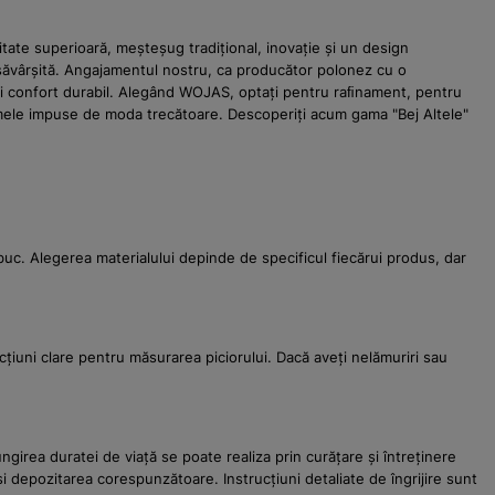
itate superioară, meșteșug tradițional, inovație și un design
esăvârșită. Angajamentul nostru, ca producător polonez cu o
 și confort durabil. Alegând WOJAS, optați pentru raﬁnament, pentru
normele impuse de moda trecătoare. Descoperiți acum gama "Bej Altele"
nubuc. Alegerea materialului depinde de specificul fiecărui produs, dar
țiuni clare pentru măsurarea piciorului. Dacă aveți nelămuriri sau
ngirea duratei de viață se poate realiza prin curățare și întreținere
i depozitarea corespunzătoare. Instrucțiuni detaliate de îngrijire sunt