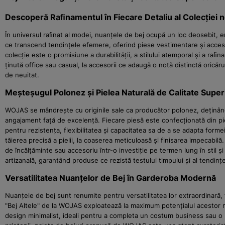
Descoperă Raﬁnamentul în Fiecare Detaliu al Colecției n
În universul raﬁnat al modei, nuanțele de bej ocupă un loc deosebit, 
ce transcend tendințele efemere, oferind piese vestimentare și accesori
colecție este o promisiune a durabilității, a stilului atemporal și a ra
ținută office sau casual, la accesorii ce adaugă o notă distinctă oric
de neuitat.
Meșteșugul Polonez și Pielea Naturală de Calitate Super
WOJAS se mândrește cu originile sale ca producător polonez, deținând 
angajament față de excelență. Fiecare piesă este confecționată din pie
pentru rezistența, flexibilitatea și capacitatea sa de a se adapta formei
tăierea precisă a pielii, la coaserea meticuloasă și finisarea impecab
de încălțăminte sau accesoriu într-o investiție pe termen lung în stil 
artizanală, garantând produse ce rezistă testului timpului și al tendințe
Versatilitatea Nuanțelor de Bej în Garderoba Modernă
Nuanțele de bej sunt renumite pentru versatilitatea lor extraordinară, f
"Bej Altele" de la WOJAS exploatează la maximum potențialul acestor nua
design minimalist, ideali pentru a completa un costum business sau o roc