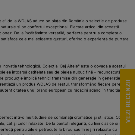
ltele" de la WOJAS aduce pe piața din România o selecție de produse
naturale și pe confortul excepțional. Fiecare articol din această
polonez. De la încălțăminte versatilă, perfectă pentru a completa o
 satisface cele mai exigente gusturi, oferind o experiență de purtare
inovația tehnologică. Colecția "Bej Altele" este o dovadă a acestui
pielea întoarsă catifelată sau de pielea nubuc fină – recunoscută
 de producție implică tehnici transmise din generație în generație, de la
VEZI RECENZII
diferențiază un produs WOJAS de restul, transformând fiecare pereche
 autenticitatea unui brand european cu rădăcini adânci în tradiția
rfect într-o multitudine de combinații cromatice și stilistice. Colecția
ât și celor relaxate. De la pantofi eleganți, cu linii clasice și un
fecți pentru zilele petrecute la birou sau în ieșiri relaxate cu