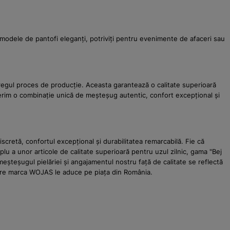
ă modele de pantofi eleganți, potriviți pentru evenimente de afaceri sau
tregul proces de producție. Aceasta garantează o calitate superioară
Oferim o combinație unică de meșteșug autentic, confort excepțional și
cretă, confortul excepțional și durabilitatea remarcabilă. Fie că
lu a unor articole de calitate superioară pentru uzul zilnic, gama "Bej
eșteșugul pielăriei și angajamentul nostru față de calitate se reflectă
 care marca WOJAS le aduce pe piața din România.