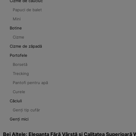
Cizme de cauciuc
Papuci de balet
Mini
Botine
Cizme
Cizme de zăpadă
Portofele
Borsetă
Trecking
Pantofi pentru apă
Curele
Căciuli
Genți tip cufăr
Genți mici
Bej Altele: Eleganța Fără Vârstă și Calitatea Superioar