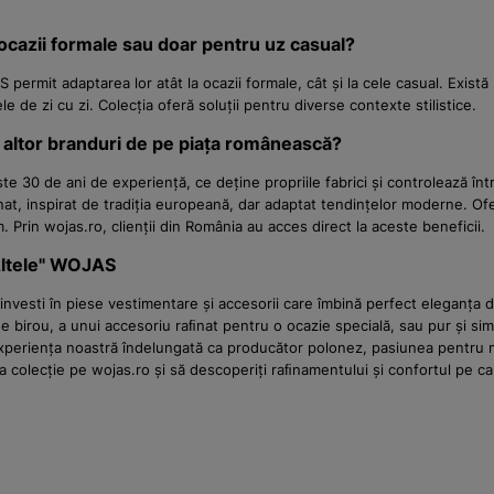
 ocazii formale sau doar pentru uz casual?
 permit adaptarea lor atât la ocazii formale, cât și la cele casual. Exist
le de zi cu zi. Colecția oferă soluții pentru diverse contexte stilistice.
 altor branduri de pe piața românească?
 30 de ani de experiență, ce deține propriile fabrici și controlează în
afinat, inspirat de tradiția europeană, dar adaptat tendințelor moderne. 
Prin wojas.ro, clienții din România au acces direct la aceste beneficii.
 Altele" WOJAS
vesti în piese vestimentare și accesorii care îmbină perfect eleganța dis
e birou, a unui accesoriu raﬁnat pentru o ocazie specială, sau pur și simp
. Experiența noastră îndelungată ca producător polonez, pasiunea pentru m
eaga colecție pe wojas.ro și să descoperiți raﬁnamentului și confortul pe