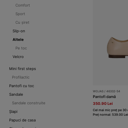
Comfort
Sport
Cu șiret
Slip-on
Altele
Pe toc
Velcro
Mini first steps
Profilactic
Pantofi cu toc
WOJAS / 46332-54
Sandale
Pantofi damă
Sandale construite
350.90 Lei
Cel mai mic preț pe 30 
Șlapi
Preț normal: 539.00 Lei
Papuci de casa