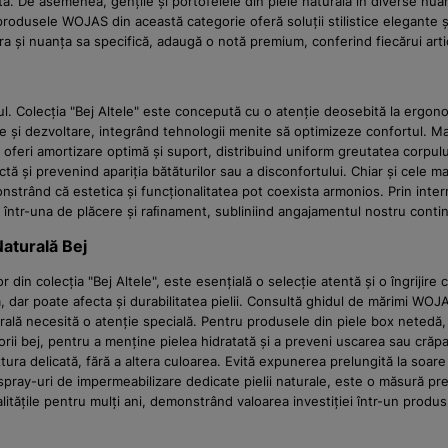
tă. De asemenea, gențile și portofelele din piele naturală în diverse nu
e, produsele WOJAS din această categorie oferă soluții stilistice elegant
ura și nuanța sa specifică, adaugă o notă premium, conferind fiecărui artic
 Colecția "Bej Altele" este concepută cu o atenție deosebită la ergonomie
și dezvoltare, integrând tehnologii menite să optimizeze confortul. Mater
 a oferi amortizare optimă și suport, distribuind uniform greutatea corpulu
ctă și prevenind apariția bătăturilor sau a disconfortului. Chiar și cele m
nstrând că estetica și funcționalitatea pot coexista armonios. Prin inte
într-una de plăcere și raﬁnament, subliniind angajamentul nostru continuu
Naturală Bej
 din colecția "Bej Altele", este esențială o selecție atentă și o îngrijir
, dar poate afecta și durabilitatea pielii. Consultă ghidul de mărimi WOJA
turală necesită o atenție specială. Pentru produsele din piele box nete
rii bej, pentru a menține pielea hidratată și a preveni uscarea sau crăpa
tura delicată, fără a altera culoarea. Evită expunerea prelungită la soar
or spray-uri de impermeabilizare dedicate pielii naturale, este o măsură p
alitățile pentru mulți ani, demonstrând valoarea investiției într-un prod