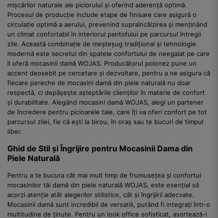
mișcărilor naturale ale piciorului și oferind aderență optimă.
Procesul de producție include etape de finisare care asigură o
circulație optimă a aerului, prevenind supraîncălzirea și menținând
un climat confortabil în interiorul pantofului pe parcursul întregii
zile. Această combinație de meșteșug tradițional și tehnologie
modernă este secretul din spatele confortului de neegalat pe care
îl oferă mocasinii damă WOJAS. Producătorul polonez pune un
accent deosebit pe cercetare și dezvoltare, pentru a ne asigura că
fiecare pereche de mocasini damă din piele naturală nu doar
respectă, ci depășește așteptările clienților în materie de confort
și durabilitate. Alegând mocasini damă WOJAS, alegi un partener
de încredere pentru picioarele tale, care îți va oferi confort pe tot
parcursul zilei, fie că ești la birou, în oraș sau te bucuri de timpul
liber.
Ghid de Stil și Îngrijire pentru Mocasinii Dama din
Piele Naturală
Pentru a te bucura cât mai mult timp de frumusețea și confortul
mocasinilor tăi damă din piele naturală WOJAS, este esențial să
acorzi atenție atât alegerilor stilistice, cât și îngrijirii adecvate.
Mocasinii damă sunt incredibil de versatili, putând fi integrați într-o
multitudine de ținute. Pentru un look office sofisticat, asortează-i