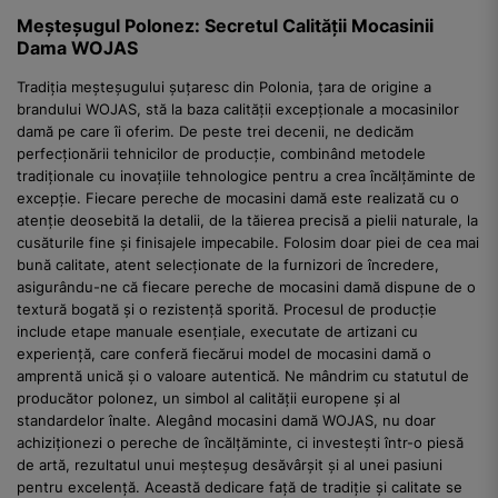
Meșteșugul Polonez: Secretul Calității Mocasinii
Dama WOJAS
Tradiția meșteșugului șuțaresc din Polonia, țara de origine a
brandului WOJAS, stă la baza calității excepționale a mocasinilor
damă pe care îi oferim. De peste trei decenii, ne dedicăm
perfecționării tehnicilor de producție, combinând metodele
tradiționale cu inovațiile tehnologice pentru a crea încălțăminte de
excepție. Fiecare pereche de mocasini damă este realizată cu o
atenție deosebită la detalii, de la tăierea precisă a pielii naturale, la
cusăturile fine și finisajele impecabile. Folosim doar piei de cea mai
bună calitate, atent selecționate de la furnizori de încredere,
asigurându-ne că fiecare pereche de mocasini damă dispune de o
textură bogată și o rezistență sporită. Procesul de producție
include etape manuale esențiale, executate de artizani cu
experiență, care conferă fiecărui model de mocasini damă o
amprentă unică și o valoare autentică. Ne mândrim cu statutul de
producător polonez, un simbol al calității europene și al
standardelor înalte. Alegând mocasini damă WOJAS, nu doar
achiziționezi o pereche de încălțăminte, ci investești într-o piesă
de artă, rezultatul unui meșteșug desăvârșit și al unei pasiuni
pentru excelență. Această dedicare față de tradiție și calitate se