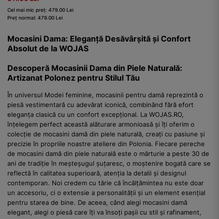
Cel mai mic preț: 479.00 Lei
Preț normal: 479.00 Lei
Mocasini Dama: Eleganță Desăvârșită și Confort
Absolut de la WOJAS
Descoperă Mocasinii Dama din Piele Naturală:
Artizanat Polonez pentru Stilul Tău
În universul Modei feminine, mocasinii pentru damă reprezintă o
piesă vestimentară cu adevărat iconică, combinând fără efort
eleganța clasică cu un confort excepțional. La WOJAS.RO,
înțelegem perfect această alăturare armonioasă și îți oferim o
colecție de mocasini damă din piele naturală, creați cu pasiune și
precizie în propriile noastre ateliere din Polonia. Fiecare pereche
de mocasini damă din piele naturală este o mărturie a peste 30 de
ani de tradiție în meșteșugul șuțaresc, o moștenire bogată care se
reflectă în calitatea superioară, atenția la detalii și designul
contemporan. Noi credem cu tărie că încălțămintea nu este doar
un accesoriu, ci o extensie a personalității și un element esențial
pentru starea de bine. De aceea, când alegi mocasini damă
elegant, alegi o piesă care îți va însoți pașii cu stil și rafinament,