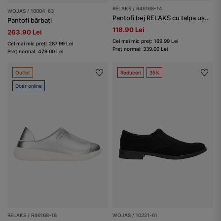
RELAKS / R46168-14
WOJAS / 10004-63
Pantofi bej RELAKS cu talpa ușoară
Pantofi bărbați
118.90 Lei
263.90 Lei
Cel mai mic preț: 169.99 Lei
Cel mai mic preț: 287.99 Lei
Preț normal: 339.00 Lei
Preț normal: 479.00 Lei
Outlet
Reduceri
35%
Doar online
RELAKS / R46168-18
WOJAS / 10221-61