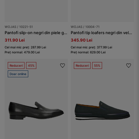
WOJAS / 10221-51
WOJAS / 10004-71
Pantofi slip-on negri din piele granulată
Pantofi tip loafers negri din velur bărbați
311.90 Lei
345.90 Lei
Cel mai mic preț: 287.99 Lei
Cel mai mic preț: 377.99 Lei
Preț normal: 479.00 Lei
Preț normal: 629.00 Lei
Reduceri
45%
Reduceri
55%
Doar online