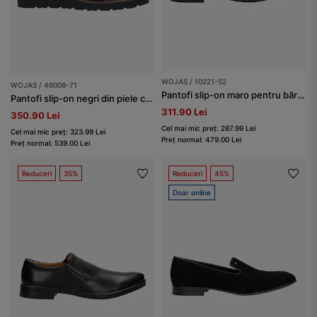
WOJAS / 10221-52
WOJAS / 46008-71
Pantofi slip-on maro pentru bărbați din piele granulată
Pantofi slip-on negri din piele combinată damă
311.90 Lei
350.90 Lei
Cel mai mic preț: 287.99 Lei
Cel mai mic preț: 323.99 Lei
Preț normal: 479.00 Lei
Preț normal: 539.00 Lei
Reduceri
35%
Reduceri
45%
Doar online