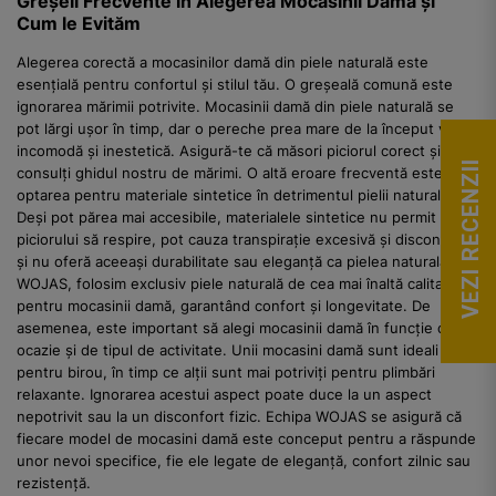
Greșeli Frecvente în Alegerea Mocasinii Dama și
Cum le Evităm
Alegerea corectă a mocasinilor damă din piele naturală este
esențială pentru confortul și stilul tău. O greșeală comună este
ignorarea mărimii potrivite. Mocasinii damă din piele naturală se
pot lărgi ușor în timp, dar o pereche prea mare de la început va fi
incomodă și inestetică. Asigură-te că măsori piciorul corect și
VEZI RECENZII
consulți ghidul nostru de mărimi. O altă eroare frecventă este
optarea pentru materiale sintetice în detrimentul pielii naturale.
Deși pot părea mai accesibile, materialele sintetice nu permit
piciorului să respire, pot cauza transpirație excesivă și disconfort,
și nu oferă aceeași durabilitate sau eleganță ca pielea naturală. La
WOJAS, folosim exclusiv piele naturală de cea mai înaltă calitate
pentru mocasinii damă, garantând confort și longevitate. De
asemenea, este important să alegi mocasinii damă în funcție de
ocazie și de tipul de activitate. Unii mocasini damă sunt ideali
pentru birou, în timp ce alții sunt mai potriviți pentru plimbări
relaxante. Ignorarea acestui aspect poate duce la un aspect
nepotrivit sau la un disconfort fizic. Echipa WOJAS se asigură că
fiecare model de mocasini damă este conceput pentru a răspunde
unor nevoi specifice, fie ele legate de eleganță, confort zilnic sau
rezistență.