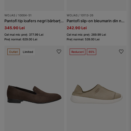
WOJAS / 10004-51
WOJAS / 10113-26
Pantofi tip loafers negri bărbarți apron oe
Pantofi slip-on bleumarin din nubuc bărbați
345.90 Lei
242.90 Lei
Cel mai mic preț: 377.99 Lei
Cel mai mic preț: 269.99 Lei
Preț normal: 629.00 Lei
Preț normal: 539.00 Lei
Outlet
Limited
Reduceri
65%