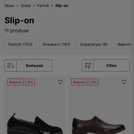
Wojas
Ghete
Pantofi
Slip-on
Slip-on
11 produse
Pantofi (703)
Sneakers (161)
Espandryle (6)
Balerini 
Sortează
Filtre
Reduceri
35%
Reduceri
35%