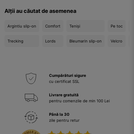
Alții au căutat de asemenea
Argintiu slip-on
Comfort
Teniși
Pe toc
B
Trecking
Lords
Bleumarin slip-on
Velcro
S
Cumpărături sigure
cu certificat SSL
Livrare gratuită
pentru comenzile de min 100 Lei
Până la 30
zile pentru retur