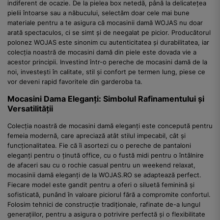
indiferent de ocazie. De la pielea box netedă, până la delicatețea
pielii întoarse sau a năbucului, selectăm doar cele mai bune
materiale pentru a te asigura că mocasinii damă WOJAS nu doar
arată spectaculos, ci se simt și de neegalat pe picior. Producătorul
polonez WOJAS este sinonim cu autenticitatea și durabilitatea, iar
colecția noastră de mocasini damă din piele este dovada vie a
acestor principii. Investind într-o pereche de mocasini damă de la
noi, investești în calitate, stil și confort pe termen lung, piese ce
vor deveni rapid favoritele din garderoba ta.
Mocasini Dama Eleganți: Simbolul Rafinamentului și
Versatilității
Colecția noastră de mocasini damă eleganți este concepută pentru
femeia modernă, care apreciază atât stilul impecabil, cât și
funcționalitatea. Fie că îi asortezi cu o pereche de pantaloni
eleganți pentru o ținută office, cu o fustă midi pentru o întâlnire
de afaceri sau cu o rochie casual pentru un weekend relaxat,
mocasinii damă eleganți de la WOJAS.RO se adaptează perfect.
Fiecare model este gandit pentru a oferi o siluetă feminină și
sofisticată, punând în valoare piciorul fără a compromite confortul.
Folosim tehnici de construcție tradiționale, rafinate de-a lungul
generațiilor, pentru a asigura o potrivire perfectă și o flexibilitate