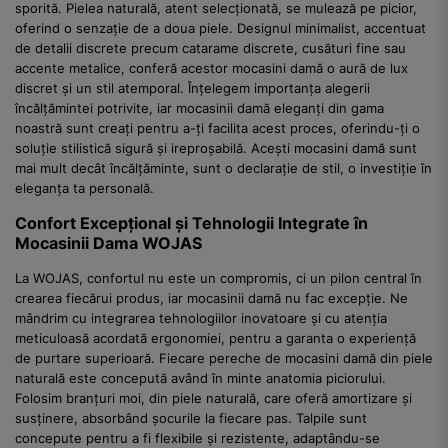
sporită. Pielea naturală, atent selecționată, se mulează pe picior,
oferind o senzație de a doua piele. Designul minimalist, accentuat
de detalii discrete precum catarame discrete, cusături fine sau
accente metalice, conferă acestor mocasini damă o aură de lux
discret și un stil atemporal. Înțelegem importanța alegerii
încălțămintei potrivite, iar mocasinii damă eleganți din gama
noastră sunt creați pentru a-ți facilita acest proces, oferindu-ți o
soluție stilistică sigură și ireproșabilă. Acești mocasini damă sunt
mai mult decât încălțăminte, sunt o declarație de stil, o investiție în
eleganța ta personală.
Confort Excepțional și Tehnologii Integrate în
Mocasinii Dama WOJAS
La WOJAS, confortul nu este un compromis, ci un pilon central în
crearea fiecărui produs, iar mocasinii damă nu fac excepție. Ne
mândrim cu integrarea tehnologiilor inovatoare și cu atenția
meticuloasă acordată ergonomiei, pentru a garanta o experiență
de purtare superioară. Fiecare pereche de mocasini damă din piele
naturală este concepută având în minte anatomia piciorului.
Folosim branțuri moi, din piele naturală, care oferă amortizare și
susținere, absorbând șocurile la fiecare pas. Talpile sunt
concepute pentru a fi flexibile și rezistente, adaptându-se