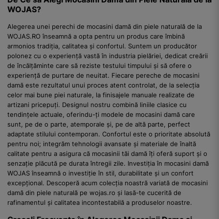
WOJAS?
Alegerea unei perechi de mocasini damă din piele naturală de la
WOJAS.RO înseamnă a opta pentru un produs care îmbină
armonios tradiția, calitatea și confortul. Suntem un producător
polonez cu o experiență vastă în industria pielăriei, dedicat creării
de încălțăminte care să reziste testului timpului și să ofere o
experiență de purtare de neuitat. Fiecare pereche de mocasini
damă este rezultatul unui proces atent controlat, de la selecția
celor mai bune piei naturale, la finisajele manuale realizate de
artizani pricepuți. Designul nostru combină liniile clasice cu
tendințele actuale, oferindu-ți modele de mocasini damă care
sunt, pe de o parte, atemporale și, pe de altă parte, perfect
adaptate stilului contemporan. Confortul este o prioritate absolută
pentru noi; integrăm tehnologii avansate și materiale de înaltă
calitate pentru a asigura că mocasinii tăi damă îți oferă suport și o
senzație plăcută pe durata întregii zile. Investiția în mocasini damă
WOJAS înseamnă o investiție în stil, durabilitate și un confort
excepțional. Descoperă acum colecția noastră variată de mocasini
damă din piele naturală pe wojas.ro și lasă-te cucerită de
rafinamentul și calitatea incontestabilă a produselor noastre.