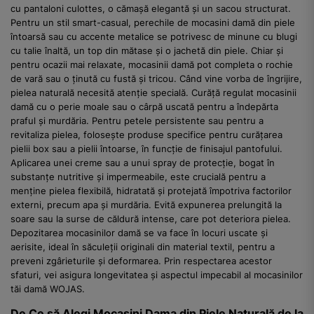
cu pantaloni culottes, o cămașă elegantă și un sacou structurat.
Pentru un stil smart-casual, perechile de mocasini damă din piele
întoarsă sau cu accente metalice se potrivesc de minune cu blugi
cu talie înaltă, un top din mătase și o jachetă din piele. Chiar și
pentru ocazii mai relaxate, mocasinii damă pot completa o rochie
de vară sau o ținută cu fustă și tricou. Când vine vorba de îngrijire,
pielea naturală necesită atenție specială. Curăță regulat mocasinii
damă cu o perie moale sau o cârpă uscată pentru a îndepărta
praful și murdăria. Pentru petele persistente sau pentru a
revitaliza pielea, folosește produse specifice pentru curățarea
pielii box sau a pielii întoarse, în funcție de finisajul pantofului.
Aplicarea unei creme sau a unui spray de protecție, bogat în
substanțe nutritive și impermeabile, este crucială pentru a
menține pielea flexibilă, hidratată și protejată împotriva factorilor
externi, precum apa și murdăria. Evită expunerea prelungită la
soare sau la surse de căldură intense, care pot deteriora pielea.
Depozitarea mocasinilor damă se va face în locuri uscate și
aerisite, ideal în săculeții originali din material textil, pentru a
preveni zgârieturile și deformarea. Prin respectarea acestor
sfaturi, vei asigura longevitatea și aspectul impecabil al mocasinilor
tăi damă WOJAS.
De Ce să Alegi Mocasini Dama din Piele Naturală de la