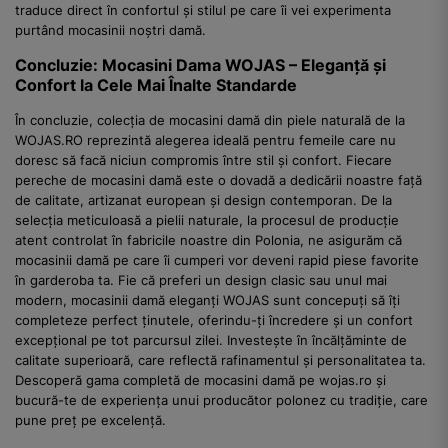
traduce direct în confortul și stilul pe care îi vei experimenta
purtând mocasinii noștri damă.
Concluzie: Mocasini Dama WOJAS – Eleganță și
Confort la Cele Mai Înalte Standarde
În concluzie, colecția de mocasini damă din piele naturală de la
WOJAS.RO reprezintă alegerea ideală pentru femeile care nu
doresc să facă niciun compromis între stil și confort. Fiecare
pereche de mocasini damă este o dovadă a dedicării noastre față
de calitate, artizanat european și design contemporan. De la
selecția meticuloasă a pielii naturale, la procesul de producție
atent controlat în fabricile noastre din Polonia, ne asigurăm că
mocasinii damă pe care îi cumperi vor deveni rapid piese favorite
în garderoba ta. Fie că preferi un design clasic sau unul mai
modern, mocasinii damă eleganți WOJAS sunt concepuți să îți
completeze perfect ținutele, oferindu-ți încredere și un confort
excepțional pe tot parcursul zilei. Investește în încălțăminte de
calitate superioară, care reflectă rafinamentul și personalitatea ta.
Descoperă gama completă de mocasini damă pe wojas.ro și
bucură-te de experiența unui producător polonez cu tradiție, care
pune preț pe excelență.