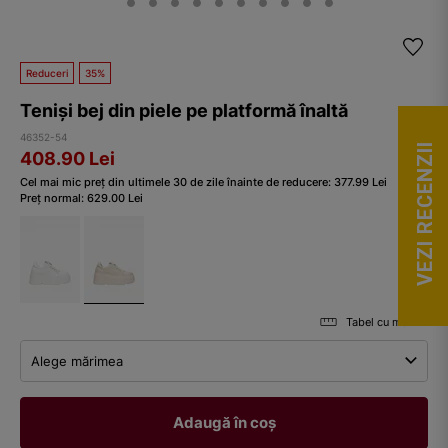
Reduceri
35%
Teniși bej din piele pe platformă înaltă
46352-54
VEZI RECENZII
408.90
Lei
Cel mai mic preț din ultimele 30 de zile înainte de reducere:
377.99
Lei
Preț normal:
629.00
Lei
Tabel cu mărimi
Alege mărimea
Adaugă în coș