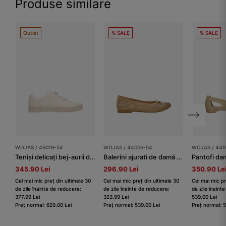
Produse similare
Outlet
% SALE
% SALE
WOJAS / 46019-54
WOJAS / 44006-54
WOJAS / 440
Teniși delicați bej-aurii damă
Balerini ajurati de damă bej
Pantofi da
345.90 Lei
296.90 Lei
350.90 Le
Cel mai mic preț din ultimele 30
Cel mai mic preț din ultimele 30
Cel mai mic pr
de zile înainte de reducere:
de zile înainte de reducere:
de zile înaint
377.99 Lei
323.99 Lei
539.00 Lei
Preț normal: 629.00 Lei
Preț normal: 539.00 Lei
Preț normal: 