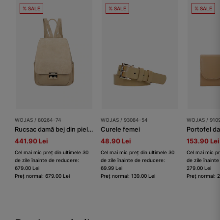
% SALE
% SALE
% SALE
WOJAS / 80264-74
WOJAS / 93084-54
WOJAS / 910
Rucsac damă bej din piele combinată
Curele femei
441.90 Lei
48.90 Lei
153.90 Lei
Cel mai mic preț din ultimele 30
Cel mai mic preț din ultimele 30
Cel mai mic pr
de zile înainte de reducere:
de zile înainte de reducere:
de zile înaint
679.00 Lei
69.99 Lei
279.00 Lei
Preț normal: 679.00 Lei
Preț normal: 139.00 Lei
Preț normal: 