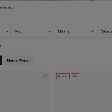
s barbati
Preț
Mărime
Culoar
e
Marca:
Wojas
Reduceri
30%