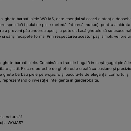
al ghete barbati piele WOJAS, este esențial să acorzi o atenție deosebită 
re specifică tipului de piele (netedă, întoarsă, nubuc), pentru a hidrata 
entru a preveni pătrunderea apei și a petelor. Lasă ghetele să se usuce n
re și să își recapete forma. Prin respectarea acestor pași simpli, vei prel
al ghete barbati piele. Combinăm o tradiție bogată în meșteșugul pielări
itate și stil. Fiecare pereche de ghete este creată cu pasiune și precizie
e ghete barbati piele pe wojas.ro și bucură-te de eleganța, confortul și
or, reprezentând o investiție inteligentă în garderoba ta.
ele naturală?
lecția WOJAS?