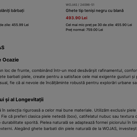
WOJAS / 24096-51
lăniți bărbați
Ghete tip teniși negru cu blană
493.90 Lei
de zile: 455.99 Lei
Cel mai mic preț pe 30 de zile: 455.90 Lei
Preț normal: 759.00 Lei
AS
ce Ocazie
 un loc de frunte, combinând într-un mod desăvârșit rafinamentul, confor
te barbati piele, create pentru a satisface cele mai exigente gusturi și p
al, fie că ai nevoie de încălțăminte robustă pentru explorări urbane sau
i și al Longevitații
n selecția riguroasă a celor mai bune materiale. Utilizăm exclusiv piele n
. Fie că preferi clasica piele netedă (box), catifelatul nubuc sau textura di
i o durabilitate sporită. Pielea naturală se adaptează formei piciorului î
externi. Alegând ghete barbati din piele naturală de la WOJAS, investești 