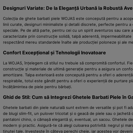
Designuri Variate: De la Eleganță Urbană la Robustă Av
Colecția de ghete barbati piele WOJAS este concepută pentru a acoperi 
linii curate, designuri minimaliste și detalii discrete, perfecte pentru
speciale. Pe de altă parte, pentru cei cu un spirit aventuros sau care
caracterizate prin construcție solidă, talpă aderentă, impermeabilitate 
respectând mereu standardele înalte ale producției poloneze și ale me
Confort Excepțional și Tehnologii Inovatoare
La WOJAS, înțelegem că stilul nu trebuie să compromită confortul. Fie
construcție și materiale de ultimă generație pentru a asigura un confor
amortizare. Talpa exterioară este concepută pentru a oferi o aderență op
respirabile, totul este gândit pentru a oferi o experiență de purtare pl
încălțămintea de piele pentru bărbați.
Ghid de Stil: Cum să Integrezi Ghetele Barbati Piele în 
Ghetele barbati din piele naturală sunt extrem de versatile și pot fi a
de blugi slim-fit, un pulover tricotat și o geacă de piele sau o jachet
pantaloni chino, o cămașă elegantă și, eventual, un sacou. Ghetele de in
modern și practic. Asigură-te că alegi culoarea potrivită: negrul și ma
ținutei tale. Investește în câteva perechi cheie, iar acestea vor deven