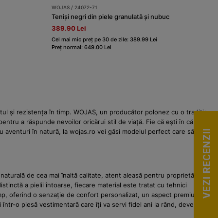
WOJAS / 24072-71
Teniși negri din piele granulată și nubuc
389.90 Lei
Cel mai mic preț pe 30 de zile: 389.99 Lei
Preț normal: 649.00 Lei
tul și rezistența în timp. WOJAS, un producător polonez cu o tradiție
entru a răspunde nevoilor oricărui stil de viață. Fie că ești în căutarea
 aventuri în natură, la wojas.ro vei găsi modelul perfect care să
VEZI RECENZII
aturală de cea mai înaltă calitate, atent aleasă pentru proprietățile
stinctă a pielii întoarse, fiecare material este tratat cu tehnici
n timp, oferind o senzație de confort personalizat, un aspect premium
într-o piesă vestimentară care îți va servi fidel ani la rând, devenind