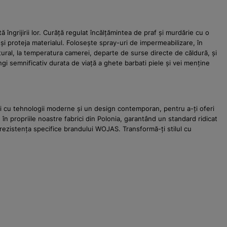
îngrijirii lor. Curăță regulat încălțămintea de praf și murdărie cu o
și proteja materialul. Folosește spray-uri de impermeabilizare, în
atural, la temperatura camerei, departe de surse directe de căldură, și
ungi semnificativ durata de viață a ghete barbati piele și vei menține
ei cu tehnologii moderne și un design contemporan, pentru a-ți oferi
 în propriile noastre fabrici din Polonia, garantând un standard ridicat
 rezistența specifice brandului WOJAS. Transformă-ți stilul cu