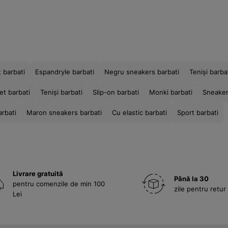
t barbati
Espandryle barbati
Negru sneakers barbati
Teniși barba
et barbati
Teniși barbati
Slip-on barbati
Monki barbati
Sneaker
arbati
Maron sneakers barbati
Cu elastic barbati
Sport barbati
Livrare gratuită
Până la 30
pentru comenzile de min 100
zile pentru retur
Lei