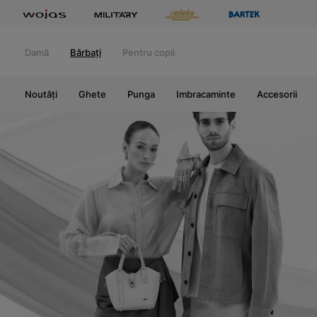
Damă
Bărbați
Pentru copii
Noutăți
Ghete
Punga
Imbracaminte
Accesorii