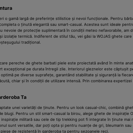
entura
o gamă largă de preferințe stilistice și nevoi funcționale. Pentru bărba
 a completa o ținută elegantă sau smart-casual. Acestea sunt ideale pentru
 au nevoie de protecție suplimentară în condiții meteo nefavorabile, am 
și izolație termică. Indiferent de stilul tău, vei găsi la WOJAS ghete ca
șteșugului tradițional.
care pereche de ghete barbati piele este proiectată având în minte anat
t excepțional pe durata întregii zile. Interiorul gleznelor este căptușit 
timă pe diverse suprafețe, garantând stabilitate și siguranță la fiecare 
ăcută, chiar și în condiții de utilizare intensă. Prin combinarea expertiz
Garderoba Ta
daptate unei varietăți de ținute. Pentru un look casual-chic, combină ghe
ă de blugi. Pentru un stil smart-casual la birou, alege ghete de inspiraț
spirație militară sau cele de tip trekking pot fi integrate în ținute mai 
ronul sunt versatile, dar poți opta și pentru nuanțe de gri, bleumarin sa
i piese de rezistență în garderoba ta pentru sezoanele reci.