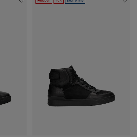
Reduceri
40%
Doar online