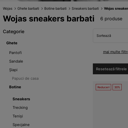
Wojas
Ghete barbati
Botine barbati
Sneakers barbati
Wojas sneaker
Wojas sneakers barbati
6 produse
Categorie
Sortează
Ghete
mai multe filtr
Pantofi
Sandale
Resetează filtrele
Șlapi
Papuci de casa
Botine
Reduceri
30%
Sneakers
Trecking
Teniși
Specjalne