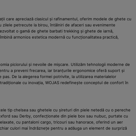
ții care apreciază clasicul și rafinamentul, oferim modele de ghete cu
 zilele petrecute la birou, întâlniri de afaceri sau evenimente
dezvoltat o gamă de ghete barbati trekking și ghete de iarnă,
re îmbină armonios estetica modernă cu funcționalitatea practică,
omia piciorului și nevoile de mișcare. Utilizăm tehnologii moderne de
pentru a preveni frecarea, iar branțurile ergonomice oferă suport și
pas. De la alegerea formei potrivite, la utilizarea materialelor
ei tradiționale cu inovația, WOJAS redefinește conceptul de confort în
tele tip chelsea sau ghetele cu șireturi din piele netedă cu o pereche
ie Oxford sau Derby, confecționate din piele box sau nubuc, purtate cu
relaxate, cu pantaloni cargo, tricouri sau hanorace, oferind un aer
u chiar culori mai îndrăznețe pentru a adăuga un element de surpriză