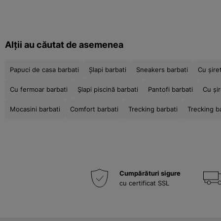
Alții au căutat de asemenea
Papuci de casa barbati
Șlapi barbati
Sneakers barbati
Cu șire
Cu fermoar barbati
Şlapi piscină barbati
Pantofi barbati
Cu șir
Mocasini barbati
Comfort barbati
Trecking barbati
Trecking b
Cumpărături sigure
cu certificat SSL