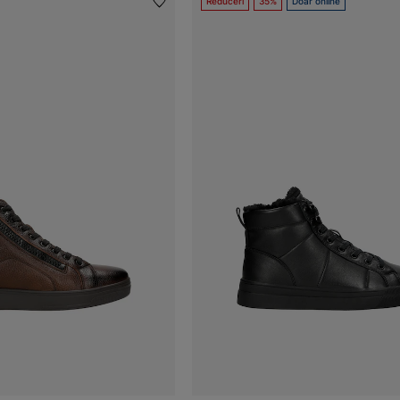
Reduceri
35%
Doar online