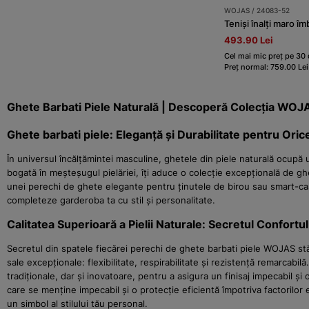
WOJAS / 24083-52
Teniși înalți maro îmb
493.90 Lei
Cel mai mic preț pe 30 
Preț normal: 759.00 Lei
Ghete Barbati Piele Naturală | Descoperă Colecția WOJ
Ghete barbati piele: Eleganță și Durabilitate pentru Ori
În universul încălțămintei masculine, ghetele din piele naturală ocupă
bogată în meșteșugul pielăriei, îți aduce o colecție excepțională de ghe
unei perechi de ghete elegante pentru ținutele de birou sau smart-casu
completeze garderoba ta cu stil și personalitate.
Calitatea Superioară a Pielii Naturale: Secretul Confortulu
Secretul din spatele fiecărei perechi de ghete barbati piele WOJAS stă î
sale excepționale: flexibilitate, respirabilitate și rezistență remarcabilă
tradiționale, dar și inovatoare, pentru a asigura un finisaj impecabil ș
care se menține impecabil și o protecție eficientă împotriva factorilor 
un simbol al stilului tău personal.