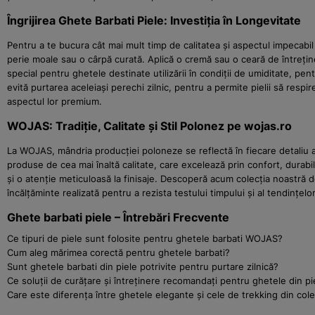
Îngrijirea Ghete Barbati Piele: Investiția în Longevitate
Pentru a te bucura cât mai mult timp de calitatea și aspectul impecabil 
perie moale sau o cârpă curată. Aplică o cremă sau o ceară de întreține
special pentru ghetele destinate utilizării în condiții de umiditate, p
evită purtarea aceleiași perechi zilnic, pentru a permite pielii să respi
aspectul lor premium.
WOJAS: Tradiție, Calitate și Stil Polonez pe wojas.ro
La WOJAS, mândria producției poloneze se reflectă în fiecare detaliu 
produse de cea mai înaltă calitate, care excelează prin confort, durabil
și o atenție meticuloasă la finisaje. Descoperă acum colecția noastră d
încălțăminte realizată pentru a rezista testului timpului și al tendințel
Ghete barbati piele – Întrebări Frecvente
Ce tipuri de piele sunt folosite pentru ghetele barbati WOJAS?
Cum aleg mărimea corectă pentru ghetele barbati?
Sunt ghetele barbati din piele potrivite pentru purtare zilnică?
Ce soluții de curățare și întreținere recomandați pentru ghetele din pi
Care este diferența între ghetele elegante și cele de trekking din co