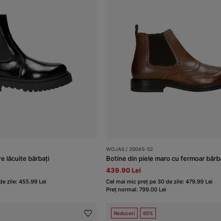
WOJAS / 20045-52
 lăcuite bărbați
Botine din piele maro cu fermoar bărb
439.90 Lei
de zile: 455.99 Lei
Cel mai mic preț pe 30 de zile: 479.99 Lei
Preț normal: 799.00 Lei
Reduceri
65%