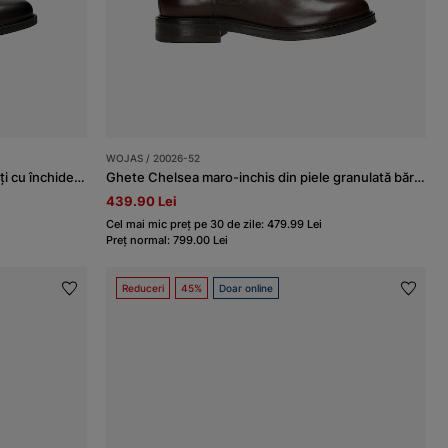
WOJAS / 20026-52
Șotbelturi din piele maro pentru bărbați cu închidere la fermoar
Ghete Chelsea maro-inchis din piele granulată bărbați
439.90 Lei
Cel mai mic preț pe 30 de zile: 479.99 Lei
Preț normal: 799.00 Lei
Reduceri
45%
Doar online