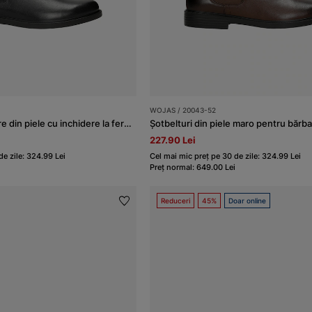
WOJAS / 20043-52
Ghete Chelsea negre din piele cu inchidere la fermoar
227.90 Lei
de zile: 324.99 Lei
Cel mai mic preț pe 30 de zile: 324.99 Lei
Preț normal: 649.00 Lei
Reduceri
45%
Doar online