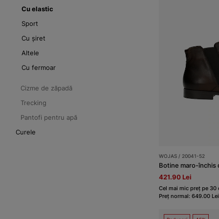
Cu elastic
Sport
Cu șiret
Altele
Cu fermoar
Cizme de zăpadă
Trecking
Pantofi pentru apă
Curele
WOJAS / 20041-52
Botine maro-închis d
421.90 Lei
Cel mai mic preț pe 30 
Preț normal: 649.00 Lei