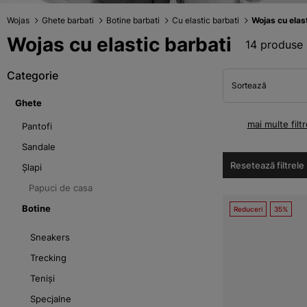
Wojas
Ghete barbati
Botine barbati
Cu elastic barbati
Wojas cu elas
Wojas cu elastic barbati
14 produse
Categorie
Sortează
Ghete
mai multe filtr
Pantofi
Sandale
Resetează filtrele
Șlapi
Papuci de casa
Botine
Reduceri
35%
Sneakers
Trecking
Teniși
Specjalne