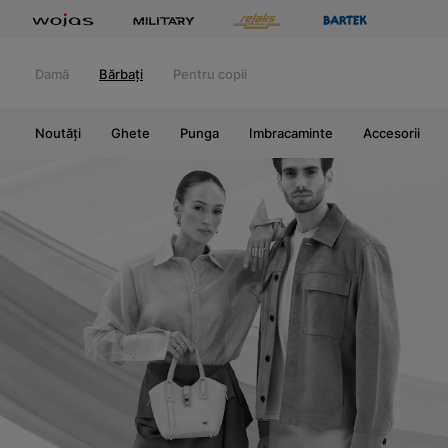
Damă
Bărbați
Pentru copii
Noutăți
Ghete
Punga
Imbracaminte
Accesorii