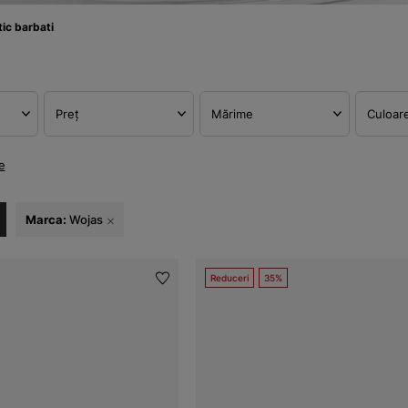
tic barbati
Preț
Mărime
Culoar
e
Marca:
Wojas
Reduceri
35%