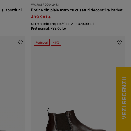
WOJAS / 20042-53
și abraziuni
Botine din piele maro cu cusaturi decorative barbati
439.90 Lei
Cel mai mic preț pe 30 de zile: 479.99 Lei
Preț normal: 799.00 Lei
Reduceri
45%
VEZI RECENZII