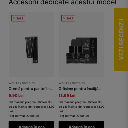
Accesorii dedicate acestui model
% SALE
% SALE
VEZI RECENZII
WOJAS / 99016-01
WOJAS / 99018-01
Cremă pentru pantofi negru 75 ml
Grăsime pentru încălțăminte negru 50 ml
9.90 Lei
13.99 Lei
Cel mai mic preț din ultimele 30
Cel mai mic preț din ultimele 30
de zile înainte de reducere: 13.99
de zile înainte de reducere: 13.90
Lei
Lei
Preț normal: 27.90 Lei
Preț normal: 27.90 Lei
Adaugă în coș
Adaugă în coș