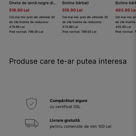
Ghete de iarnă negre din piele crazy horse și nubuc bărbați
Botine bărbați
Botine băr
519.90 Lei
519.90 Lei
493.90 Le
Cel mai mic preț din ultimele 30
Cel mai mic preț din ultimele 30
Cel mai mic pr
de zile înainte de reducere:
de zile înainte de reducere:
de zile înaint
479.99 Lei
479.99 Lei
455.99 Lei
Preț normal: 799.00 Lei
Preț normal: 799.00 Lei
Preț normal: 
Produse care te-ar putea interesa
Cumpărături sigure
cu certificat SSL
Livrare gratuită
pentru comenzile de min 100 Lei