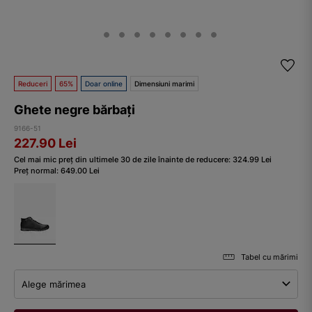
Reduceri
65%
Doar online
Dimensiuni marimi
Ghete negre bărbați
9166-51
227.90
Lei
Cel mai mic preț din ultimele 30 de zile înainte de reducere:
324.99
Lei
Preț normal:
649.00
Lei
Tabel cu mărimi
Alege mărimea