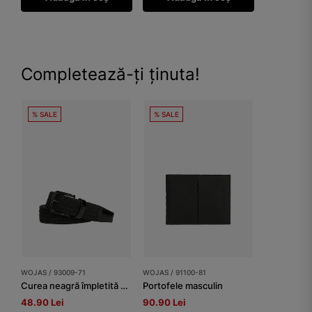
Completează-ți ținuta!
% SALE
% SALE
WOJAS / 93009-71
WOJAS / 91100-81
Curea neagră împletită cu elemente din piele bărbați
Portofele masculin
48.90 Lei
90.90 Lei