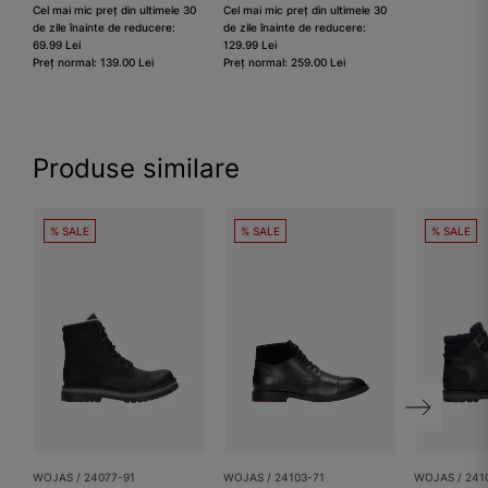
Cel mai mic preț din ultimele 30
Cel mai mic preț din ultimele 30
de zile înainte de reducere:
de zile înainte de reducere:
69.99 Lei
129.99 Lei
Preț normal: 139.00 Lei
Preț normal: 259.00 Lei
Produse similare
% SALE
% SALE
% SALE
WOJAS / 24077-91
WOJAS / 24103-71
WOJAS / 241