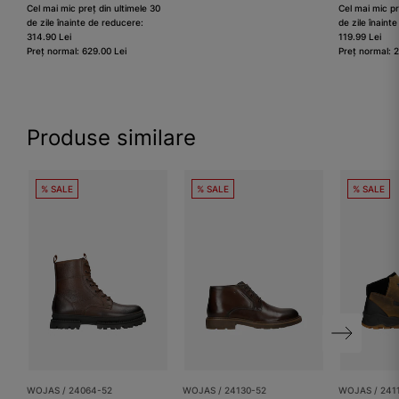
Cel mai mic preț din ultimele 30
Cel mai mic pr
de zile înainte de reducere:
de zile înaint
314.90 Lei
119.99 Lei
Preț normal: 629.00 Lei
Preț normal: 
Produse similare
% SALE
% SALE
% SALE
WOJAS / 24064-52
WOJAS / 24130-52
WOJAS / 241