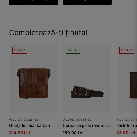
Completează-ți ținuta!
% SALE
Noutăți
% SALE
WOJAS / 90026-53
WOJAS / 93134-53
WOJAS / 911
Genţi de umăr bărbați
Curea din piele reversibilă cu cataramă rotativă maro deschis-bleumarin
Portofele 
314.99 Lei
169.00 Lei
83.90 Lei