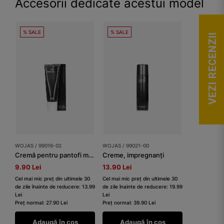
Accesorii dedicate acestui model
% SALE
% SALE
VEZI RECENZII
WOJAS / 99016-02
WOJAS / 99021-00
Cremă pentru pantofi maro 75 ml
Creme, impregnanți
9.90 Lei
13.90 Lei
Cel mai mic preț din ultimele 30
Cel mai mic preț din ultimele 30
de zile înainte de reducere: 13.99
de zile înainte de reducere: 19.99
Lei
Lei
Preț normal: 27.90 Lei
Preț normal: 39.90 Lei
Adaugă în coș
Adaugă în coș