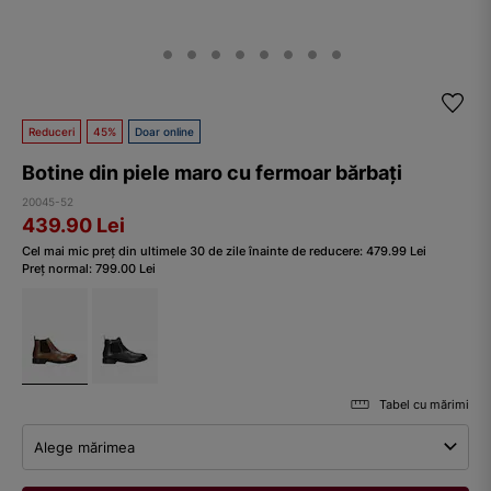
Reduceri
45%
Doar online
Botine din piele maro cu fermoar bărbați
20045-52
439.90
Lei
Cel mai mic preț din ultimele 30 de zile înainte de reducere:
479.99
Lei
Preț normal:
799.00
Lei
Tabel cu mărimi
Alege mărimea