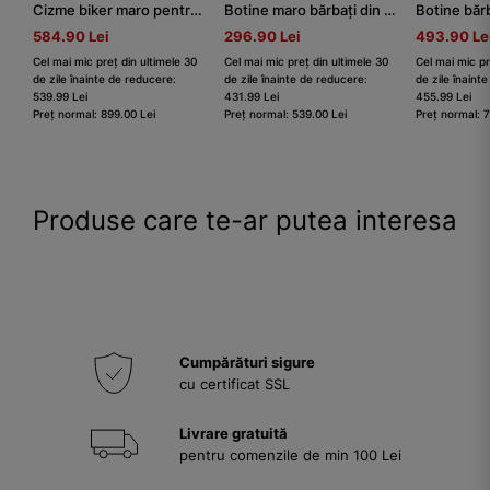
Cizme biker maro pentru bărbați din piele naturală
Botine maro bărbați din piele naturală netedă
Botine băr
584.90 Lei
296.90 Lei
493.90 Le
Cel mai mic preț din ultimele 30
Cel mai mic preț din ultimele 30
Cel mai mic pr
de zile înainte de reducere:
de zile înainte de reducere:
de zile înaint
539.99 Lei
431.99 Lei
455.99 Lei
Preț normal: 899.00 Lei
Preț normal: 539.00 Lei
Preț normal: 
Produse care te-ar putea interesa
Cumpărături sigure
cu certificat SSL
Livrare gratuită
pentru comenzile de min 100 Lei