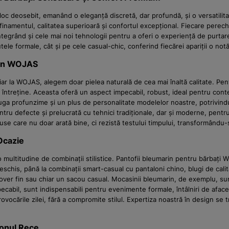
oc deosebit, emanând o eleganță discretă, dar profundă, și o versatilit
amentul, calitatea superioară și confortul excepțional. Fiecare pereche 
ntegrând și cele mai noi tehnologii pentru a oferi o experiență de purtar
le formale, cât și pe cele casual-chic, conferind fiecărei apariții o notă 
arin WOJAS
, iar la WOJAS, alegem doar pielea naturală de cea mai înaltă calitate. P
se întreține. Aceasta oferă un aspect impecabil, robust, ideal pentru co
ăuga profunzime și un plus de personalitate modelelor noastre, potrivin
ntru defecte și prelucrată cu tehnici tradiționale, dar și moderne, pentru 
care nu doar arată bine, ci rezistă testului timpului, transformându-se 
 Ocazie
multitudine de combinații stilistice. Pantofii bleumarin pentru bărbați 
schis, până la combinații smart-casual cu pantaloni chino, blugi de cali
over fin sau chiar un sacou casual. Mocasinii bleumarin, de exemplu, sunt 
 impecabil, sunt indispensabili pentru evenimente formale, întâlniri de a
rovocările zilei, fără a compromite stilul. Expertiza noastră în design se
zonul Rece