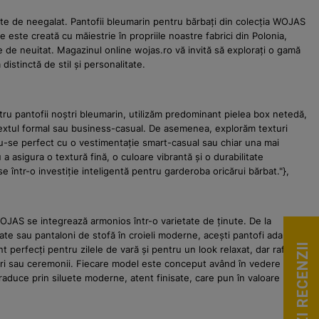
ate de neegalat. Pantofii bleumarin pentru bărbați din colecția WOJAS
este creată cu măiestrie în propriile noastre fabrici din Polonia,
e de neuitat. Magazinul online wojas.ro vă invită să explorați o gamă
distinctă de stil și personalitate.
entru pantofii noștri bleumarin, utilizăm predominant pielea box netedă,
ntextul formal sau business-casual. De asemenea, explorăm texturi
du-se perfect cu o vestimentație smart-casual sau chiar una mai
a asigura o textură fină, o culoare vibrantă și o durabilitate
într-o investiție inteligentă pentru garderoba oricărui bărbat."},
WOJAS se integrează armonios într-o varietate de ținute. De la
tate sau pantaloni de stofă în croieli moderne, acești pantofi adaugă
VEZI RECENZII
perfecți pentru zilele de vară și pentru un look relaxat, dar rafinat,
faceri sau ceremonii. Fiecare model este conceput având în vedere
 traduce prin siluete moderne, atent finisate, care pun în valoare