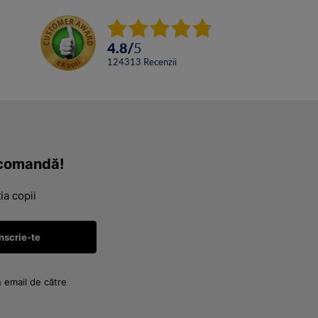
4.8
/
5
124313
Recenzii
a comandă!
ia copii
n email de către