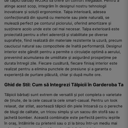
de tălpici bărbați WOJAS să ofere un confort inegalabil. Pentru a
atinge acest scop, integrăm în designul nostru tehnologii
inovatoare și soluții ergonomice. Talpa interioară, adesea
confecționată din spumă cu memorie sau piele naturală, se
mulează perfect pe conturul piciorului, oferind amortizare și
susținere acolo unde este cel mai necesar. Talpa exterioară este
proiectată pentru a oferi aderență și stabilitate pe diverse
suprafețe, fiind realizată din materiale rezistente la uzură, precum
cauciucul natural sau compozitele de înaltă performanță. Designul
interior este gândit pentru a permite o circulație optimă a aerului,
prevenind acumularea de umiditate și asigurând prospețime pe
durata întregii zile. Fiecare cusătură, fiecare finisaj interior este
realizat pentru a elimina punctele de presiune și a garanta o
experiență de purtare plăcută, chiar și după multe ore.
Ghid de Stil: Cum să Integrezi Tălpicii în Garderoba Ta
Tălpicii bărbați sunt extrem de versatili și pot completa o varietate
de ținute, de la cele casual la cele smart-casual. Pentru un look
relaxat, dar stilat, asortează tălpicii din piele întoarsă cu o pereche
de blugi de calitate, un tricou simplu și un sacou din stofă sau o
jachetă bomber. Această combinație este perfectă pentru ieșirile
în oraș, întâlnirile cu prietenii sau o zi la birou într-un mediu mai