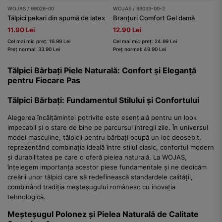
WOJAS / 99026-00
WOJAS / 99033-00-2
Tălpici pekari din spumă de latex
Branțuri Comfort Gel damă
11.90 Lei
12.90 Lei
Cel mai mic preț: 16.99 Lei
Cel mai mic preț: 24.99 Lei
Preț normal: 33.90 Lei
Preț normal: 49.90 Lei
Tălpici Bărbați Piele Naturală: Confort și Eleganță
pentru Fiecare Pas
Tălpici Bărbați: Fundamentul Stilului și Confortului
Alegerea încălțămintei potrivite este esențială pentru un look
impecabil și o stare de bine pe parcursul întregii zile. În universul
modei masculine, tălpicii pentru bărbați ocupă un loc deosebit,
reprezentând combinația ideală între stilul clasic, confortul modern
și durabilitatea pe care o oferă pielea naturală. La WOJAS,
înțelegem importanța acestor piese fundamentale și ne dedicăm
creării unor tălpici care să redefinească standardele calității,
combinând tradiția meșteșugului românesc cu inovația
tehnologică.
Meșteșugul Polonez și Pielea Naturală de Calitate