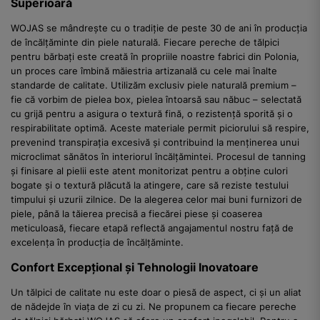
Superioară
WOJAS se mândrește cu o tradiție de peste 30 de ani în producția
de încălțăminte din piele naturală. Fiecare pereche de tălpici
pentru bărbați este creată în propriile noastre fabrici din Polonia,
un proces care îmbină măiestria artizanală cu cele mai înalte
standarde de calitate. Utilizăm exclusiv piele naturală premium –
fie că vorbim de pielea box, pielea întoarsă sau năbuc – selectată
cu grijă pentru a asigura o textură fină, o rezistență sporită și o
respirabilitate optimă. Aceste materiale permit piciorului să respire,
prevenind transpirația excesivă și contribuind la menținerea unui
microclimat sănătos în interiorul încălțămintei. Procesul de tanning
și finisare al pielii este atent monitorizat pentru a obține culori
bogate și o textură plăcută la atingere, care să reziste testului
timpului și uzurii zilnice. De la alegerea celor mai buni furnizori de
piele, până la tăierea precisă a fiecărei piese și coaserea
meticuloasă, fiecare etapă reflectă angajamentul nostru față de
excelența în producția de încălțăminte.
Confort Excepțional și Tehnologii Inovatoare
Un tălpici de calitate nu este doar o piesă de aspect, ci și un aliat
de nădejde în viața de zi cu zi. Ne propunem ca fiecare pereche