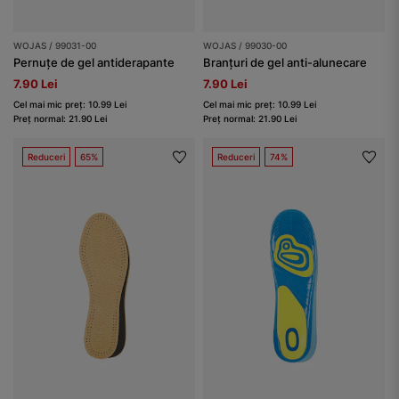
WOJAS / 99031-00
WOJAS / 99030-00
Pernuțe de gel antiderapante
Branțuri de gel anti-alunecare
7.90 Lei
7.90 Lei
Cel mai mic preț: 10.99 Lei
Cel mai mic preț: 10.99 Lei
Preț normal: 21.90 Lei
Preț normal: 21.90 Lei
Reduceri
65%
Reduceri
74%