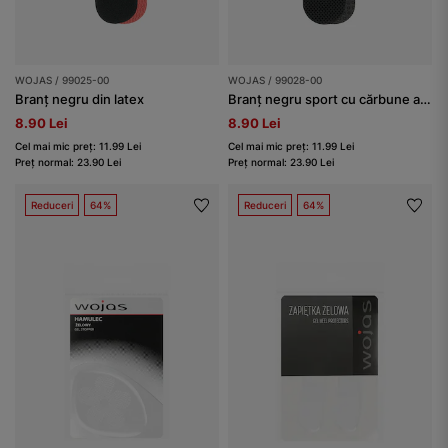
WOJAS / 99025-00
WOJAS / 99028-00
Branț negru din latex
Branț negru sport cu cărbune activ
8.90 Lei
8.90 Lei
Cel mai mic preț: 11.99 Lei
Cel mai mic preț: 11.99 Lei
Preț normal: 23.90 Lei
Preț normal: 23.90 Lei
Reduceri
64%
Reduceri
64%