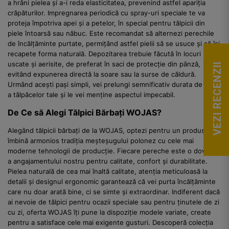
a hrăni pielea și a-i reda elasticitatea, prevenind astfel apariția
crăpăturilor. Impregnarea periodică cu spray-uri speciale te va
proteja împotriva apei și a petelor, în special pentru tălpicii din
piele întoarsă sau năbuc. Este recomandat să alternezi perechile
de încălțăminte purtate, permițând astfel pielii să se usuce și să își
recapete forma naturală. Depozitarea trebuie făcută în locuri
uscate și aerisite, de preferat în saci de protecție din pânză,
VEZI RECENZII
evitând expunerea directă la soare sau la surse de căldură.
Urmând acești pași simpli, vei prelungi semnificativ durata de viață
a tălpăcelor tale și le vei menține aspectul impecabil.
De Ce să Alegi Tălpici Bărbați WOJAS?
Alegând tălpicii bărbați de la WOJAS, optezi pentru un produs care
îmbină armonios tradiția meșteșugului polonez cu cele mai
moderne tehnologii de producție. Fiecare pereche este o dovadă
a angajamentului nostru pentru calitate, confort și durabilitate.
Pielea naturală de cea mai înaltă calitate, atenția meticuloasă la
detalii și designul ergonomic garantează că vei purta încălțăminte
care nu doar arată bine, ci se simte și extraordinar. Indiferent dacă
ai nevoie de tălpici pentru ocazii speciale sau pentru ținutele de zi
cu zi, oferta WOJAS îți pune la dispoziție modele variate, create
pentru a satisface cele mai exigente gusturi. Descoperă colecția