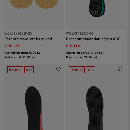
WOJAS / 99029-00
WOJAS / 99027-00
Pernuță maro lateks pekari
Branț antibacterian negru AROMA SILVER BIOACTIVE
7.90 Lei
9.90 Lei
Cel mai mic preț: 10.99 Lei
Cel mai mic preț: 13.99 Lei
Preț normal: 21.90 Lei
Preț normal: 27.90 Lei
Reduceri
63%
Reduceri
63%