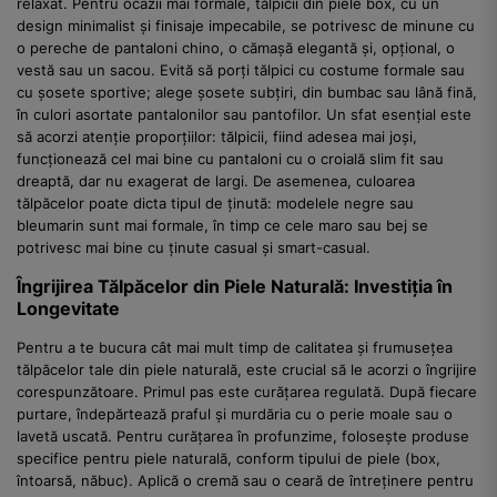
relaxat. Pentru ocazii mai formale, tălpicii din piele box, cu un
design minimalist și finisaje impecabile, se potrivesc de minune cu
o pereche de pantaloni chino, o cămașă elegantă și, opțional, o
vestă sau un sacou. Evită să porți tălpici cu costume formale sau
cu șosete sportive; alege șosete subțiri, din bumbac sau lână fină,
în culori asortate pantalonilor sau pantofilor. Un sfat esențial este
să acorzi atenție proporțiilor: tălpicii, fiind adesea mai joși,
funcționează cel mai bine cu pantaloni cu o croială slim fit sau
dreaptă, dar nu exagerat de largi. De asemenea, culoarea
tălpăcelor poate dicta tipul de ținută: modelele negre sau
bleumarin sunt mai formale, în timp ce cele maro sau bej se
potrivesc mai bine cu ținute casual și smart-casual.
Îngrijirea Tălpăcelor din Piele Naturală: Investiția în
Longevitate
Pentru a te bucura cât mai mult timp de calitatea și frumusețea
tălpăcelor tale din piele naturală, este crucial să le acorzi o îngrijire
corespunzătoare. Primul pas este curățarea regulată. După fiecare
purtare, îndepărtează praful și murdăria cu o perie moale sau o
lavetă uscată. Pentru curățarea în profunzime, folosește produse
specifice pentru piele naturală, conform tipului de piele (box,
întoarsă, năbuc). Aplică o cremă sau o ceară de întreținere pentru