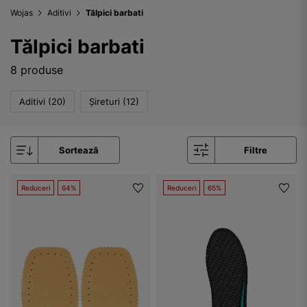
Wojas
Aditivi
Tălpici barbati
Tălpici barbati
8 produse
Aditivi (20)
Șireturi (12)
Sortează
Filtre
Reduceri
64%
Reduceri
65%